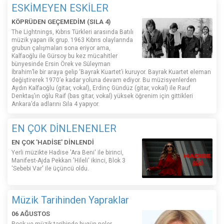
ESKİMEYEN ESKİLER
KÖPRÜDEN GEÇEMEDİM (SILA 4)
The Lightnings, Kıbrıs Türkleri arasında Batılı
müzik yapan ilk grup. 1963 Kıbrıs olaylarında
grubun çalışmaları sona eriyor ama,
Kalfaoğlu ile Gürsoy bu kez mücahitler
bünyesinde Ersin Örek ve Süleyman
İbrahim’le bir araya gelip ‘Bayrak Kuartet’i kuruyor. Bayrak Kuartet eleman
değiştirerek 1970’e kadar yoluna devam ediyor. Bu müzisyenlerden
Aydın Kalfaoğlu (gitar, vokal), Erdinç Gündüz (gitar, vokal) ile Rauf
Denktaş’ın oğlu Raif (bas gitar, vokal) yüksek öğrenim için gittikleri
Ankara’da adlarını Sıla 4 yapıyor.
EN ÇOK DİNLENENLER
EN ÇOK 'HADİSE' DİNLENDİ
Yerli müzikte Hadise 'Ara Beni' ile birinci,
Manifest-Ajda Pekkan 'Hileli' ikinci, Blok 3
'Sebebi Var' ile üçüncü oldu.
Müzik Tarihinden Yapraklar
06 AĞUSTOS