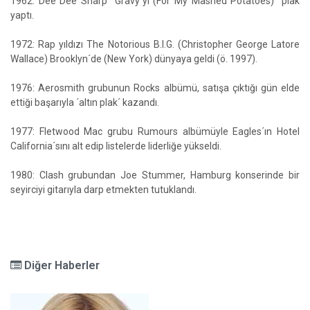
1962: Dee Dee Sharp "Gravy´yi (For My Mashed Potatoes)" plak
yaptı.
1972: Rap yıldızı The Notorious B.I.G. (Christopher George Latore
Wallace) Brooklyn´de (New York) dünyaya geldi (ö. 1997).
1976: Aerosmith grubunun Rocks albümü, satışa çıktığı gün elde
ettiği başarıyla ´altın plak´ kazandı.
1977: Fletwood Mac grubu Rumours albümüyle Eagles´ın Hotel
California´sını alt edip listelerde liderliğe yükseldi.
1980: Clash grubundan Joe Stummer, Hamburg konserinde bir
seyirciyi gitarıyla darp etmekten tutuklandı.
Diğer Haberler