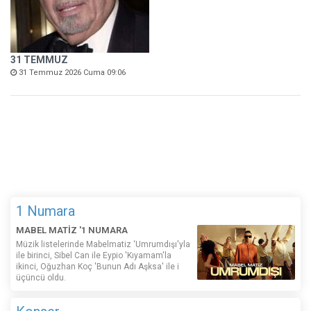
31 TEMMUZ
31 Temmuz 2026 Cuma 09:06
1 Numara
MABEL MATİZ '1 NUMARA
Müzik listelerinde Mabelmatiz ‘Umrumdışı'yla
ile birinci, Sibel Can ile Eypio 'Kıyamam'la
ikinci, Oğuzhan Koç 'Bunun Adı Aşksa' ile i
üçüncü oldu.