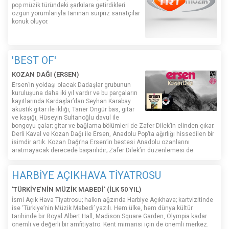
pop müzik türündeki şarkılara getirdikleri
özgün yorumlarıyla tanınan sürpriz sanatçılar
konuk oluyor.
'BEST OF'
KOZAN DAĞI (ERSEN)
Ersen’in yoldaşı olacak Dadaşlar grubunun
kuruluşuna daha iki yıl vardır ve bu parçaların
kayıtlarında Kardaşlar’dan Seyhan Karabay
akustik gitar ile ıklığı, Taner Öngür bas, gitar
ve kaşığı, Hüseyin Sultanoğlu davul ile
bongoyu çalar; gitar ve bağlama bölümleri de Zafer Dilek’in elinden çıkar.
Derli Kaval ve Kozan Dağı ile Ersen, Anadolu Pop’ta ağırlığı hissedilen bir
isimdir artık. Kozan Dağı’na Ersen’in bestesi Anadolu ozanlarını
aratmayacak derecede başarılıdır; Zafer Dilek’in düzenlemesi de.
HARBİYE AÇIKHAVA TİYATROSU
'TÜRKİYE'NİN MÜZİK MABEDİ' (İLK 50 YIL)
İsmi Açık Hava Tiyatrosu; halkın ağzında Harbiye Açıkhava; kartvizitinde
ise ‘Türkiye’nin Müzik Mabedi’ yazılı. Hem ülke, hem dünya kültür
tarihinde bir Royal Albert Hall, Madison Square Garden, Olympia kadar
önemli ve değerli bir amfitiyatro. Kent mimarisi için de önemli merkez.