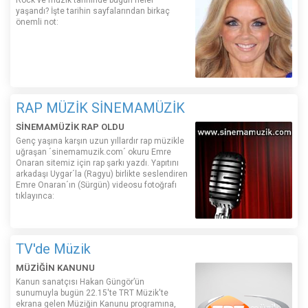
Rock ve müzik tarihinde bugün neler
yaşandı? İşte tarihin sayfalarından birkaç
önemli not:
RAP MÜZİK SİNEMAMÜZİK
SİNEMAMÜZİK RAP OLDU
Genç yaşına karşın uzun yıllardır rap müzikle
uğraşan ´sinemamuzik.com´ okuru Emre
Onaran sitemiz için rap şarkı yazdı. Yapıtını
arkadaşı Uygar´la (Ragyu) birlikte seslendiren
Emre Onaran´ın (Sürgün) videosu fotoğrafı
tıklayınca:
TV'de Müzik
MÜZİĞİN KANUNU
Kanun sanatçısı Hakan Güngör’ün
sunumuyla bugün 22.15'te TRT Müzik'te
ekrana gelen Müziğin Kanunu programına,