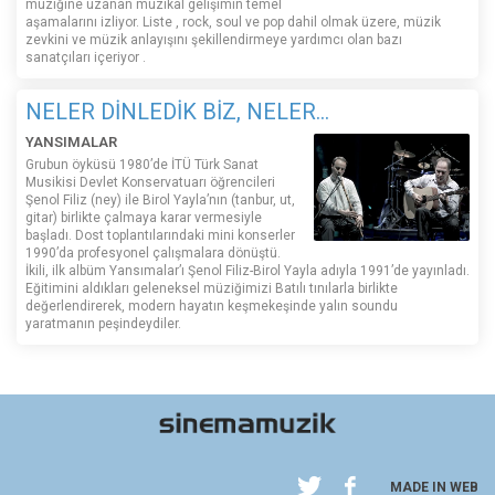
müziğine uzanan müzikal gelişimin temel
aşamalarını izliyor. Liste , rock, soul ve pop dahil olmak üzere, müzik
zevkini ve müzik anlayışını şekillendirmeye yardımcı olan bazı
sanatçıları içeriyor .
NELER DİNLEDİK BİZ, NELER...
YANSIMALAR
Grubun öyküsü 1980’de İTÜ Türk Sanat
Musikisi Devlet Konservatuarı öğrencileri
Şenol Filiz (ney) ile Birol Yayla’nın (tanbur, ut,
gitar) birlikte çalmaya karar vermesiyle
başladı. Dost toplantılarındaki mini konserler
1990’da profesyonel çalışmalara dönüştü.
İkili, ilk albüm Yansımalar’ı Şenol Filiz-Birol Yayla adıyla 1991’de yayınladı.
Eğitimini aldıkları geleneksel müziğimizi Batılı tınılarla birlikte
değerlendirerek, modern hayatın keşmekeşinde yalın soundu
yaratmanın peşindeydiler.
MADE IN WEB