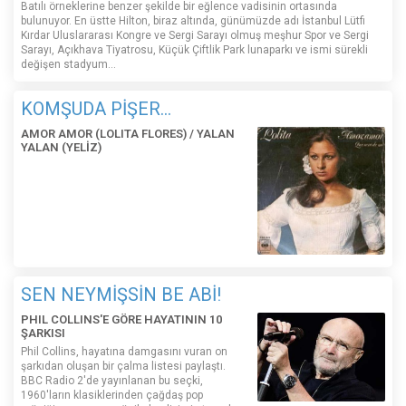
Batılı örneklerine benzer şekilde bir eğlence vadisinin ortasında
bulunuyor. En üstte Hilton, biraz altında, günümüzde adı İstanbul Lütfi
Kırdar Uluslararası Kongre ve Sergi Sarayı olmuş meşhur Spor ve Sergi
Sarayı, Açıkhava Tiyatrosu, Küçük Çiftlik Park lunaparkı ve ismi sürekli
değişen stadyum…
KOMŞUDA PİŞER...
AMOR AMOR (LOLITA FLORES) / YALAN
YALAN (YELİZ)
SEN NEYMİŞSİN BE ABİ!
PHIL COLLINS'E GÖRE HAYATININ 10
ŞARKISI
Phil Collins, hayatına damgasını vuran on
şarkıdan oluşan bir çalma listesi paylaştı.
BBC Radio 2'de yayınlanan bu seçki,
1960'ların klasiklerinden çağdaş pop