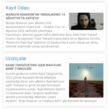
Kayıt Odası
MARILYN MANSON'UN YENİALBÜMÜ 14
AĞUSTOS'TA SATIŞTA!
Marilyn Manson, yeni albümü One
Assassination Under God – Chapter 2'yu 14
Ağustos 2026 tarihinde çıkarmaya
hazırlanıyor. Manson geçen hafta albümden ikinci tekli Front Toward
Enemy'i de yayınladı. Front Toward Enemy daha önce Ağustos 2024’te,
“Raise the Red Flag” teklisinin CD baskısında B yüzü olarak şer almış,
internet ortamında satışa sunulmamıştı.
Uzunçalar
KAAN TANGÖZE'DEN 'AŞIK MAHZUNİ
ŞERİF TÜRKÜLERİ'
Duman grubunun solisti Kaan Tangöze'nin,
2022 yılında Kurukafa Müzik etiketiyle
yayınladığı ikinci solo albümü 'Aşık Mahzuni
Şerif' Türküleri'ni şimdi de plak formatıyla
müzikseverlere sundu. Aşık Mahzuni Şerif'in
10 bestesinin Kaan Tangöze tarafından
akustik yorumlandığı albümde 'Çeşmi
Siyahım', 'Boşu Boşuna' ve 'Haşlayın Beni' gibi besteler de bulunuyor.