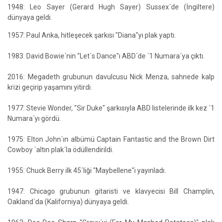
1948: Leo Sayer (Gerard Hugh Sayer) Sussex´de (İngiltere)
dünyaya geldi.
1957: Paul Anka, hitleşecek şarkısı "Diana"yı plak yaptı.
1983: David Bowie´nin "Let´s Dance"ı ABD´de ´1 Numara´ya çıktı.
2016: Megadeth grubunun davulcusu Nick Menza, sahnede kalp
krizi geçirip yaşamını yitirdi.
1977: Stevie Wonder, "Sir Duke" şarkısıyla ABD listelerinde ilk kez ´1
Numara´yı gördü.
1975: Elton John´ın albümü Captain Fantastic and the Brown Dirt
Cowboy ´altın plak´la ödüllendirildi.
1955: Chuck Berry ilk 45´liği "Maybellene"i yayınladı.
1947: Chicago grubunun gitaristi ve klavyecisi Bill Champlin,
Oakland´da (Kaliforniya) dünyaya geldi.