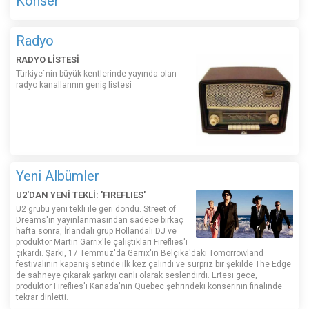
Konser
Radyo
RADYO LİSTESİ
Türkiye´nin büyük kentlerinde yayında olan
radyo kanallarının geniş listesi
Yeni Albümler
U2'DAN YENİ TEKLİ: 'FIREFLIES'
U2 grubu yeni tekli ile geri döndü. Street of
Dreams'in yayınlanmasından sadece birkaç
hafta sonra, İrlandalı grup Hollandalı DJ ve
prodüktör Martin Garrix'le çalıştıkları Fireflies'ı
çıkardı. Şarkı, 17 Temmuz'da Garrix'in Belçika'daki Tomorrowland
festivalinin kapanış setinde ilk kez çalındı ​​ve sürpriz bir şekilde The Edge
de sahneye çıkarak şarkıyı canlı olarak seslendirdi. Ertesi gece,
prodüktör Fireflies'ı Kanada'nın Quebec şehrindeki konserinin finalinde
tekrar dinletti.