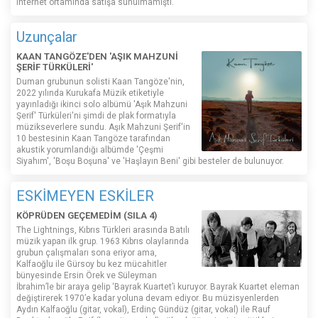
internet ortamında satışa sunulmamıştı.
Uzunçalar
KAAN TANGÖZE'DEN 'AŞIK MAHZUNİ
ŞERİF TÜRKÜLERİ'
Duman grubunun solisti Kaan Tangöze'nin,
2022 yılında Kurukafa Müzik etiketiyle
yayınladığı ikinci solo albümü 'Aşık Mahzuni
Şerif' Türküleri'ni şimdi de plak formatıyla
müzikseverlere sundu. Aşık Mahzuni Şerif'in
10 bestesinin Kaan Tangöze tarafından
akustik yorumlandığı albümde 'Çeşmi
Siyahım', 'Boşu Boşuna' ve 'Haşlayın Beni' gibi besteler de bulunuyor.
ESKİMEYEN ESKİLER
KÖPRÜDEN GEÇEMEDİM (SILA 4)
The Lightnings, Kıbrıs Türkleri arasında Batılı
müzik yapan ilk grup. 1963 Kıbrıs olaylarında
grubun çalışmaları sona eriyor ama,
Kalfaoğlu ile Gürsoy bu kez mücahitler
bünyesinde Ersin Örek ve Süleyman
İbrahim’le bir araya gelip ‘Bayrak Kuartet’i kuruyor. Bayrak Kuartet eleman
değiştirerek 1970’e kadar yoluna devam ediyor. Bu müzisyenlerden
Aydın Kalfaoğlu (gitar, vokal), Erdinç Gündüz (gitar, vokal) ile Rauf