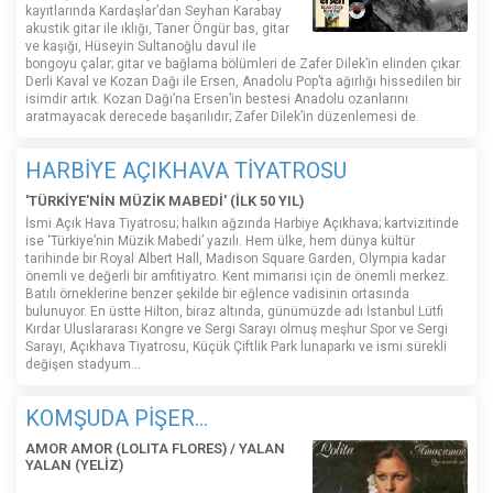
kayıtlarında Kardaşlar’dan Seyhan Karabay
akustik gitar ile ıklığı, Taner Öngür bas, gitar
ve kaşığı, Hüseyin Sultanoğlu davul ile
bongoyu çalar; gitar ve bağlama bölümleri de Zafer Dilek’in elinden çıkar.
Derli Kaval ve Kozan Dağı ile Ersen, Anadolu Pop’ta ağırlığı hissedilen bir
isimdir artık. Kozan Dağı’na Ersen’in bestesi Anadolu ozanlarını
aratmayacak derecede başarılıdır; Zafer Dilek’in düzenlemesi de.
HARBİYE AÇIKHAVA TİYATROSU
'TÜRKİYE'NİN MÜZİK MABEDİ' (İLK 50 YIL)
İsmi Açık Hava Tiyatrosu; halkın ağzında Harbiye Açıkhava; kartvizitinde
ise ‘Türkiye’nin Müzik Mabedi’ yazılı. Hem ülke, hem dünya kültür
tarihinde bir Royal Albert Hall, Madison Square Garden, Olympia kadar
önemli ve değerli bir amfitiyatro. Kent mimarisi için de önemli merkez.
Batılı örneklerine benzer şekilde bir eğlence vadisinin ortasında
bulunuyor. En üstte Hilton, biraz altında, günümüzde adı İstanbul Lütfi
Kırdar Uluslararası Kongre ve Sergi Sarayı olmuş meşhur Spor ve Sergi
Sarayı, Açıkhava Tiyatrosu, Küçük Çiftlik Park lunaparkı ve ismi sürekli
değişen stadyum…
KOMŞUDA PİŞER...
AMOR AMOR (LOLITA FLORES) / YALAN
YALAN (YELİZ)