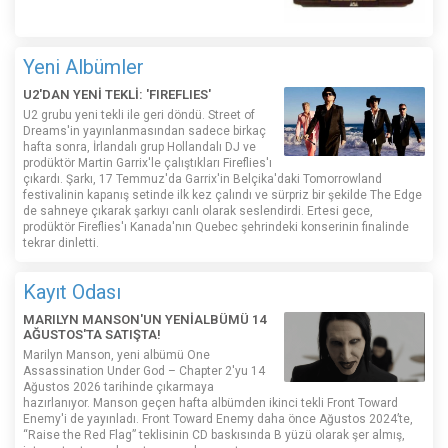
Yeni Albümler
U2'DAN YENİ TEKLİ: 'FIREFLIES'
U2 grubu yeni tekli ile geri döndü. Street of
Dreams'in yayınlanmasından sadece birkaç
hafta sonra, İrlandalı grup Hollandalı DJ ve
prodüktör Martin Garrix'le çalıştıkları Fireflies'ı
çıkardı. Şarkı, 17 Temmuz'da Garrix'in Belçika'daki Tomorrowland
festivalinin kapanış setinde ilk kez çalındı ​​ve sürpriz bir şekilde The Edge
de sahneye çıkarak şarkıyı canlı olarak seslendirdi. Ertesi gece,
prodüktör Fireflies'ı Kanada'nın Quebec şehrindeki konserinin finalinde
tekrar dinletti.
Kayıt Odası
MARILYN MANSON'UN YENİALBÜMÜ 14
AĞUSTOS'TA SATIŞTA!
Marilyn Manson, yeni albümü One
Assassination Under God – Chapter 2'yu 14
Ağustos 2026 tarihinde çıkarmaya
hazırlanıyor. Manson geçen hafta albümden ikinci tekli Front Toward
Enemy'i de yayınladı. Front Toward Enemy daha önce Ağustos 2024’te,
“Raise the Red Flag” teklisinin CD baskısında B yüzü olarak şer almış,