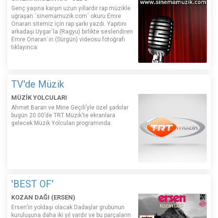
Genç yaşına karşın uzun yıllardır rap müzikle
uğraşan ´sinemamuzik.com´ okuru Emre
Onaran sitemiz için rap şarkı yazdı. Yapıtını
arkadaşı Uygar´la (Ragyu) birlikte seslendiren
Emre Onaran´ın (Sürgün) videosu fotoğrafı
tıklayınca:
TV'de Müzik
MÜZİK YOLCULARI
Ahmet Baran ve Mine Geçili’yle özel şarkılar
bugün 20.00’de TRT Müzik'te ekranlara
gelecek Müzik Yolcuları programında.
'BEST OF'
KOZAN DAĞI (ERSEN)
Ersen’in yoldaşı olacak Dadaşlar grubunun
kuruluşuna daha iki yıl vardır ve bu parçaların