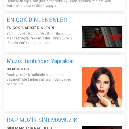
Denktaş’ın oğlu Raif (bas gitar, vokal) yüksek öğrenim için gittikleri
Ankara’da adlarını Sıla 4 yapıyor.
EN ÇOK DİNLENENLER
EN ÇOK 'HADİSE' DİNLENDİ
Yerli müzikte Hadise 'Ara Beni' ile birinci,
Manifest-Ajda Pekkan 'Hileli' ikinci, Blok 3
'Sebebi Var' ile üçüncü oldu.
Müzik Tarihinden Yapraklar
08 AĞUSTOS
Rock ve müzik tarihinde bugün neler
yaşandı? İşte tarihin sayfalarından birkaç
önemli not:
RAP MÜZİK SİNEMAMÜZİK
SİNEMAMÜZİK RAP OLDU