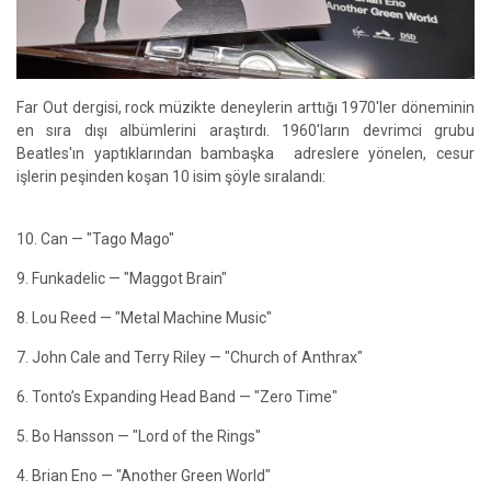
Far Out dergisi, rock müzikte deneylerin arttığı 1970'ler döneminin
en sıra dışı albümlerini araştırdı. 1960'ların devrimci grubu
Beatles'ın yaptıklarından bambaşka adreslere yönelen, cesur
işlerin peşinden koşan 10 isim şöyle sıralandı:
10. Can — "Tago Mago"
9. Funkadelic — "Maggot Brain"
8. Lou Reed — "Metal Machine Music"
7. John Cale and Terry Riley — "Church of Anthrax"
6. Tonto’s Expanding Head Band — "Zero Time"
5. Bo Hansson — "Lord of the Rings"
4. Brian Eno — "Another Green World"