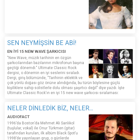
SEN NEYMİŞSİN BE ABİ!
EN İYİ 15 NEW WAVE ŞARKICISI
"New Wave, müzik tarihinin en özgün
şarkıcılarından bazılarının mikrofonun başına
geçtiği dönemdi." Ultimate Classic Rock
dergisi, o dönemin en iyi seslerini sıraladı.
Dergi, giriş bölümünde, "Tarihinin eklektik ve
çok yönlü doğası göz önüne alındığında, bu türün böylesine güçlü
kişiliklere sahip solistlerle dolu olması şaşırtıcı değil" diye yazdı. İşte
Ultimate Classic Rock'ın en iyi 15 new wave şarkıcısı sıralaması:
NELER DİNLEDİK BİZ, NELER...
AUDIOFACT
1996’da Boston’da Mehmet Ali Sanlıkol
(tuşlular, vokal) ile Onur Türkmen (gitar)
tarafından kurulan, ilk albüm Black Spot’u
1998’de yayınlayan grup, o günlerde