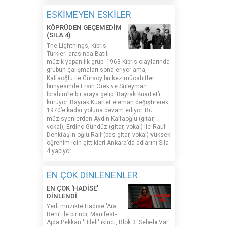
ESKİMEYEN ESKİLER
KÖPRÜDEN GEÇEMEDİM
(SILA 4)
The Lightnings, Kıbrıs
Türkleri arasında Batılı
müzik yapan ilk grup. 1963 Kıbrıs olaylarında
grubun çalışmaları sona eriyor ama,
Kalfaoğlu ile Gürsoy bu kez mücahitler
bünyesinde Ersin Örek ve Süleyman
İbrahim’le bir araya gelip ‘Bayrak Kuartet’i
kuruyor. Bayrak Kuartet eleman değiştirerek
1970’e kadar yoluna devam ediyor. Bu
müzisyenlerden Aydın Kalfaoğlu (gitar,
vokal), Erdinç Gündüz (gitar, vokal) ile Rauf
Denktaş’ın oğlu Raif (bas gitar, vokal) yüksek
öğrenim için gittikleri Ankara’da adlarını Sıla
4 yapıyor.
EN ÇOK DİNLENENLER
EN ÇOK 'HADİSE'
DİNLENDİ
Yerli müzikte Hadise 'Ara
Beni' ile birinci, Manifest-
Ajda Pekkan 'Hileli' ikinci, Blok 3 'Sebebi Var'