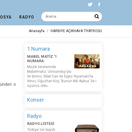
DOSYA
RADYO
Anasayfa
HARBİYE AÇIKHAVA TİYATROSU
1 Numara
MABEL MATİZ '1
NUMARA
Müzik listelerinde
Mabelmatiz ‘Umrumdışı'yla
ile birinci, Sibel Can ile Eypio 'Kıyamam'la
ikinci, Oğuzhan Koç 'Bunun Adı Aşksa' ile i
ününden o
üçüncü oldu.
Konser
Radyo
RADYO LİSTESİ
Türkiye´nin büyük