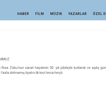
HABER
FİLM
MÜZİK
YAZARLAR
ÖZEL 
EMMUZ
i Rıza Zobu’nun sanat hayatının 30. yılı jübileyle kutlandı ve açılış g
 fazla dolmamış tiyatro ilk kez hınca hınçtı.