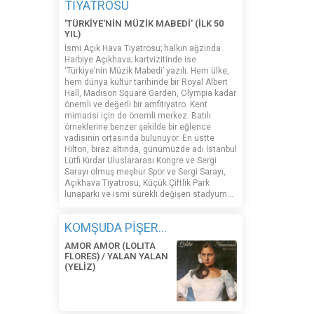
TİYATROSU
'TÜRKİYE'NİN MÜZİK MABEDİ' (İLK 50
YIL)
İsmi Açık Hava Tiyatrosu; halkın ağzında
Harbiye Açıkhava; kartvizitinde ise
‘Türkiye’nin Müzik Mabedi’ yazılı. Hem ülke,
hem dünya kültür tarihinde bir Royal Albert
Hall, Madison Square Garden, Olympia kadar
önemli ve değerli bir amfitiyatro. Kent
mimarisi için de önemli merkez. Batılı
örneklerine benzer şekilde bir eğlence
vadisinin ortasında bulunuyor. En üstte
Hilton, biraz altında, günümüzde adı İstanbul
Lütfi Kırdar Uluslararası Kongre ve Sergi
Sarayı olmuş meşhur Spor ve Sergi Sarayı,
Açıkhava Tiyatrosu, Küçük Çiftlik Park
lunaparkı ve ismi sürekli değişen stadyum…
KOMŞUDA PİŞER...
AMOR AMOR (LOLITA
FLORES) / YALAN YALAN
(YELİZ)