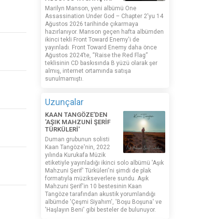
Marilyn Manson, yeni albümü One
Assassination Under God – Chapter 2'yu 14
Ağustos 2026 tarihinde çıkarmaya
hazırlanıyor. Manson geçen hafta albümden
ikinci tekli Front Toward Enemy'i de
yayınladı. Front Toward Enemy daha önce
Ağustos 2024’te, “Raise the Red Flag”
teklisinin CD baskısında B yüzü olarak şer
almış, internet ortamında satışa
sunulmamıştı.
Uzunçalar
KAAN TANGÖZE'DEN
'AŞIK MAHZUNİ ŞERİF
TÜRKÜLERİ'
Duman grubunun solisti
Kaan Tangöze'nin, 2022
yılında Kurukafa Müzik
etiketiyle yayınladığı ikinci solo albümü 'Aşık
Mahzuni Şerif' Türküleri'ni şimdi de plak
formatıyla müzikseverlere sundu. Aşık
Mahzuni Şerif'in 10 bestesinin Kaan
Tangöze tarafından akustik yorumlandığı
albümde 'Çeşmi Siyahım', 'Boşu Boşuna' ve
'Haşlayın Beni' gibi besteler de bulunuyor.