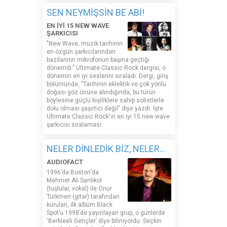
SEN NEYMİŞSİN BE ABİ!
EN İYİ 15 NEW WAVE
ŞARKICISI
"New Wave, müzik tarihinin
en özgün şarkıcılarından
bazılarının mikrofonun başına geçtiği
dönemdi." Ultimate Classic Rock dergisi, o
dönemin en iyi seslerini sıraladı. Dergi, giriş
bölümünde, "Tarihinin eklektik ve çok yönlü
doğası göz önüne alındığında, bu türün
böylesine güçlü kişiliklere sahip solistlerle
dolu olması şaşırtıcı değil" diye yazdı. İşte
Ultimate Classic Rock'ın en iyi 15 new wave
şarkıcısı sıralaması:
NELER DİNLEDİK BİZ, NELER...
AUDIOFACT
1996’da Boston’da
Mehmet Ali Sanlıkol
(tuşlular, vokal) ile Onur
Türkmen (gitar) tarafından
kurulan, ilk albüm Black
Spot’u 1998’de yayınlayan grup, o günlerde
‘Berkleeli Gençler’ diye biliniyordu. Seçkin