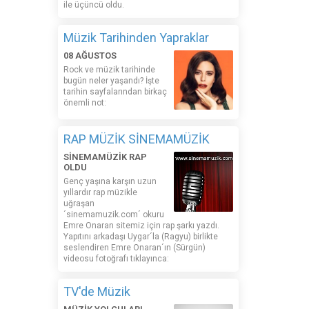
ile üçüncü oldu.
Müzik Tarihinden Yapraklar
08 AĞUSTOS
Rock ve müzik tarihinde
bugün neler yaşandı? İşte
tarihin sayfalarından birkaç
önemli not:
RAP MÜZİK SİNEMAMÜZİK
SİNEMAMÜZİK RAP
OLDU
Genç yaşına karşın uzun
yıllardır rap müzikle
uğraşan
´sinemamuzik.com´ okuru
Emre Onaran sitemiz için rap şarkı yazdı.
Yapıtını arkadaşı Uygar´la (Ragyu) birlikte
seslendiren Emre Onaran´ın (Sürgün)
videosu fotoğrafı tıklayınca:
TV'de Müzik