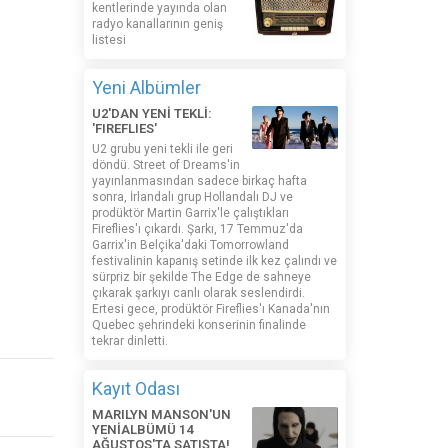
kentlerinde yayında olan
radyo kanallarının geniş
listesi
Yeni Albümler
U2'DAN YENİ TEKLİ:
'FIREFLIES'
U2 grubu yeni tekli ile geri
döndü. Street of Dreams'in
yayınlanmasından sadece birkaç hafta
sonra, İrlandalı grup Hollandalı DJ ve
prodüktör Martin Garrix'le çalıştıkları
Fireflies'ı çıkardı. Şarkı, 17 Temmuz'da
Garrix'in Belçika'daki Tomorrowland
festivalinin kapanış setinde ilk kez çalındı ​​ve
sürpriz bir şekilde The Edge de sahneye
çıkarak şarkıyı canlı olarak seslendirdi.
Ertesi gece, prodüktör Fireflies'ı Kanada'nın
Quebec şehrindeki konserinin finalinde
tekrar dinletti.
Kayıt Odası
MARILYN MANSON'UN
YENİALBÜMÜ 14
AĞUSTOS'TA SATIŞTA!