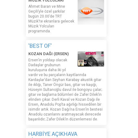
MÜZİK YOLCULARI
Ahmet Baran ve Mine
Geçili’yle özel şarkılar
bugün 20.00’de TRT
Müzik'te ekranlara gelecek
Müzik Yolcuları
programında.
'BEST OF'
KOZAN DAĞI (ERSEN)
Ersen’in yoldaşı olacak
Dadaşlar grubunun
kuruluşuna daha iki yıl
vardır ve bu parçaların kayıtlarında
Kardaşlar’dan Seyhan Karabay akustik gitar
ile ıklığı, Taner Öngür bas, gitar ve kaşığı,
Hüseyin Sultanoğlu davul ile bongoyu çalar;
gitar ve bağlama bölümleri de Zafer Dilek’in
elinden çıkar. Derli Kaval ve Kozan Dağı ile
Ersen, Anadolu Pop’ta ağırlığı hissedilen bir
isimdir artık. Kozan Dağı’na Ersen’in bestesi
Anadolu ozanlarını aratmayacak derecede
başarılıdır; Zafer Dilek’in düzenlemesi de.
HARBİYE AÇIKHAVA