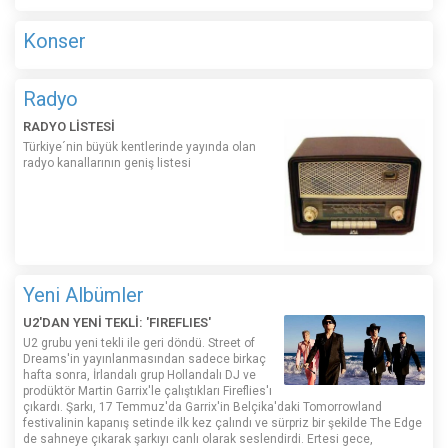
Konser
Radyo
RADYO LİSTESİ
Türkiye´nin büyük kentlerinde yayında olan
radyo kanallarının geniş listesi
Yeni Albümler
U2'DAN YENİ TEKLİ: 'FIREFLIES'
U2 grubu yeni tekli ile geri döndü. Street of
Dreams'in yayınlanmasından sadece birkaç
hafta sonra, İrlandalı grup Hollandalı DJ ve
prodüktör Martin Garrix'le çalıştıkları Fireflies'ı
çıkardı. Şarkı, 17 Temmuz'da Garrix'in Belçika'daki Tomorrowland
festivalinin kapanış setinde ilk kez çalındı ​​ve sürpriz bir şekilde The Edge
de sahneye çıkarak şarkıyı canlı olarak seslendirdi. Ertesi gece,