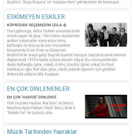
Siyahım', 'Boşu Boşuna' ve 'Haşlayın Beni' gibi besteler de bulunuyor.
ESKİMEYEN ESKİLER
KÖPRÜDEN GEÇEMEDİM (SILA 4)
The Lightnings, Kıbrıs Türkleri arasında Batılı
müzik yapan ilk grup. 1963 Kıbrıs olaylarında
grubun çalışmaları sona eriyor ama,
Kalfaoğlu ile Gürsoy bu kez mücahitler
bünyesinde Ersin Örek ve Süleyman
İbrahim’le bir araya gelip ‘Bayrak Kuartet’i kuruyor. Bayrak Kuartet eleman
değiştirerek 1970’e kadar yoluna devam ediyor. Bu müzisyenlerden
Aydın Kalfaoğlu (gitar, vokal), Erdinç Gündüz (gitar, vokal) ile Rauf
Denktaş’ın oğlu Raif (bas gitar, vokal) yüksek öğrenim için gittikleri
Ankara’da adlarını Sıla 4 yapıyor.
EN ÇOK DİNLENENLER
EN ÇOK 'HADİSE' DİNLENDİ
Yerli müzikte Hadise 'Ara Beni' ile birinci,
Manifest-Ajda Pekkan 'Hileli' ikinci, Blok 3
'Sebebi Var' ile üçüncü oldu.
Müzik Tarihinden Yapraklar