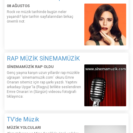
08 AĞUSTOS
Rock ve müzik tarihinde bugün neler
yaşandı? İşte tarihin sayfalarından birkaç
önemli not:
RAP MÜZİK SİNEMAMÜZİK
SİNEMAMÜZİK RAP OLDU
Genç yaşına karşın uzun yıllardır rap müzikle
uğraşan ´sinemamuzik.com´ okuru Emre
Onaran sitemiz için rap şarkı yazdı. Yapıtını
arkadaşı Uygar´la (Ragyu) birlikte seslendiren
Emre Onaran´ın (Sürgün) videosu fotoğrafı
tıklayınca:
TV'de Müzik
MÜZİK YOLCULARI