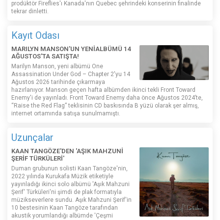
prodüktör Fireflies'ı Kanada'nın Quebec şehrindeki konserinin finalinde
tekrar dinletti.
Kayıt Odası
MARILYN MANSON'UN YENİALBÜMÜ 14
AĞUSTOS'TA SATIŞTA!
Marilyn Manson, yeni albümü One
Assassination Under God – Chapter 2'yu 14
Ağustos 2026 tarihinde çıkarmaya
hazırlanıyor. Manson geçen hafta albümden ikinci tekli Front Toward
Enemy'i de yayınladı. Front Toward Enemy daha önce Ağustos 2024’te,
“Raise the Red Flag” teklisinin CD baskısında B yüzü olarak şer almış,
internet ortamında satışa sunulmamıştı.
Uzunçalar
KAAN TANGÖZE'DEN 'AŞIK MAHZUNİ
ŞERİF TÜRKÜLERİ'
Duman grubunun solisti Kaan Tangöze'nin,
2022 yılında Kurukafa Müzik etiketiyle
yayınladığı ikinci solo albümü 'Aşık Mahzuni
Şerif' Türküleri'ni şimdi de plak formatıyla
müzikseverlere sundu. Aşık Mahzuni Şerif'in
10 bestesinin Kaan Tangöze tarafından
akustik yorumlandığı albümde 'Çeşmi