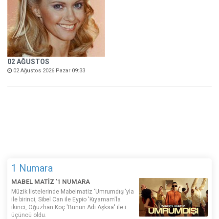
02 AĞUSTOS
02 Ağustos 2026 Pazar 09:33
1 Numara
MABEL MATİZ '1 NUMARA
Müzik listelerinde Mabelmatiz ‘Umrumdışı'yla
ile birinci, Sibel Can ile Eypio 'Kıyamam'la
ikinci, Oğuzhan Koç 'Bunun Adı Aşksa' ile i
üçüncü oldu.