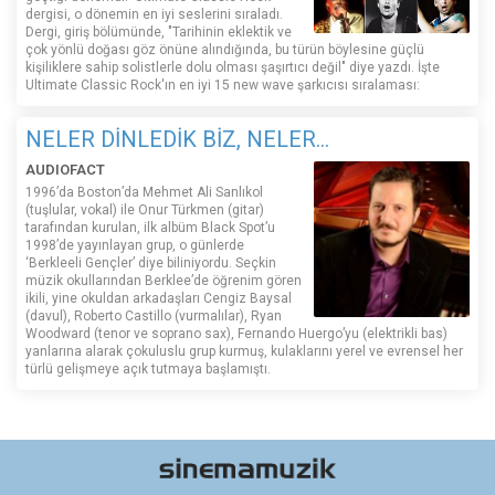
dergisi, o dönemin en iyi seslerini sıraladı.
Dergi, giriş bölümünde, "Tarihinin eklektik ve
çok yönlü doğası göz önüne alındığında, bu türün böylesine güçlü
kişiliklere sahip solistlerle dolu olması şaşırtıcı değil" diye yazdı. İşte
Ultimate Classic Rock'ın en iyi 15 new wave şarkıcısı sıralaması:
NELER DİNLEDİK BİZ, NELER...
AUDIOFACT
1996’da Boston’da Mehmet Ali Sanlıkol
(tuşlular, vokal) ile Onur Türkmen (gitar)
tarafından kurulan, ilk albüm Black Spot’u
1998’de yayınlayan grup, o günlerde
‘Berkleeli Gençler’ diye biliniyordu. Seçkin
müzik okullarından Berklee’de öğrenim gören
ikili, yine okuldan arkadaşları Cengiz Baysal
(davul), Roberto Castillo (vurmalılar), Ryan
Woodward (tenor ve soprano sax), Fernando Huergo’yu (elektrikli bas)
yanlarına alarak çokuluslu grup kurmuş, kulaklarını yerel ve evrensel her
türlü gelişmeye açık tutmaya başlamıştı.