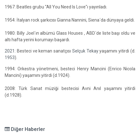
1967: Beatles grubu "All You Need Is Love"ı yayınladı.
1954: İtalyan rock şarkıcısı Gianna Nannini, Siena´da dünyaya geldi.
1980: Billy Joel´ın albümü Glass Houses , ABD´de liste başı oldu ve
altı hafta yerini korumayı başardı.
2021
: Besteci ve keman sanatçısı
Selçuk Tekay
yaşamını yitirdi (d.
1953
).
1994: Orkestra yönetmeni, besteci Henry Mancini (Enrico Nicola
Mancini) yaşamını yitirdi (d.1924).
2008: Türk Sanat müziği bestecisi Avni Anıl yaşamını yitirdi
(d.1928).
Diğer Haberler