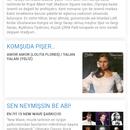
tarihinde bir Royal Albert Hall, Madison Square Garden, Olympia kadar
önemli ve değerli bir amfitiyatro. Kent mimarisi için de önemli merkez.
Batılı örneklerine benzer şekilde bir eğlence vadisinin ortasında
bulunuyor. En üstte Hilton, biraz altında, günümüzde adı İstanbul Lütfi
Kırdar Uluslararası Kongre ve Sergi Sarayı olmuş meşhur Spor ve Sergi
Sarayı, Açıkhava Tiyatrosu, Küçük Çiftlik Park lunaparkı ve ismi sürekli
değişen stadyum…
KOMŞUDA PİŞER...
AMOR AMOR (LOLITA FLORES) / YALAN
YALAN (YELİZ)
SEN NEYMİŞSİN BE ABİ!
EN İYİ 15 NEW WAVE ŞARKICISI
"New Wave, müzik tarihinin en özgün
şarkıcılarından bazılarının mikrofonun başına
geçtiği dönemdi." Ultimate Classic Rock