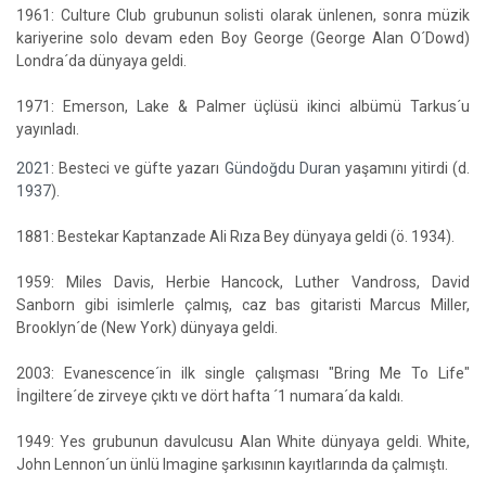
1961: Culture Club grubunun solisti olarak ünlenen, sonra müzik
kariyerine solo devam eden Boy George (George Alan O´Dowd)
Londra´da dünyaya geldi.
1971: Emerson, Lake & Palmer üçlüsü ikinci albümü Tarkus´u
yayınladı.
2021
: Besteci ve güfte yazarı
Gündoğdu Duran
yaşamını yitirdi (d.
1937
).
1881: Bestekar Kaptanzade Ali Rıza Bey dünyaya geldi (ö. 1934).
1959: Miles Davis, Herbie Hancock, Luther Vandross, David
Sanborn gibi isimlerle çalmış, caz bas gitaristi Marcus Miller,
Brooklyn´de (New York) dünyaya geldi.
2003: Evanescence´in ilk single çalışması "Bring Me To Life"
İngiltere´de zirveye çıktı ve dört hafta ´1 numara´da kaldı.
1949: Yes grubunun davulcusu Alan White dünyaya geldi. White,
John Lennon´un ünlü Imagine şarkısının kayıtlarında da çalmıştı.