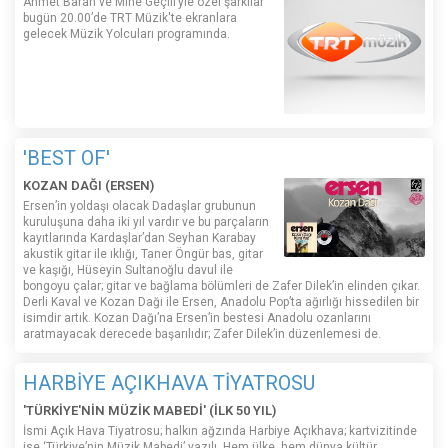
Ahmet Baran ve Mine Geçili’yle özel şarkılar
bugün 20.00’de TRT Müzik'te ekranlara
gelecek Müzik Yolcuları programında.
'BEST OF'
KOZAN DAĞI (ERSEN)
Ersen’in yoldaşı olacak Dadaşlar grubunun
kuruluşuna daha iki yıl vardır ve bu parçaların
kayıtlarında Kardaşlar’dan Seyhan Karabay
akustik gitar ile ıklığı, Taner Öngür bas, gitar
ve kaşığı, Hüseyin Sultanoğlu davul ile
bongoyu çalar; gitar ve bağlama bölümleri de Zafer Dilek’in elinden çıkar.
Derli Kaval ve Kozan Dağı ile Ersen, Anadolu Pop’ta ağırlığı hissedilen bir
isimdir artık. Kozan Dağı’na Ersen’in bestesi Anadolu ozanlarını
aratmayacak derecede başarılıdır; Zafer Dilek’in düzenlemesi de.
HARBİYE AÇIKHAVA TİYATROSU
'TÜRKİYE'NİN MÜZİK MABEDİ' (İLK 50 YIL)
İsmi Açık Hava Tiyatrosu; halkın ağzında Harbiye Açıkhava; kartvizitinde
ise ‘Türkiye’nin Müzik Mabedi’ yazılı. Hem ülke, hem dünya kültür