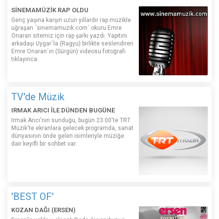
SİNEMAMÜZİK RAP OLDU
Genç yaşına karşın uzun yıllardır rap müzikle
uğraşan ´sinemamuzik.com´ okuru Emre
Onaran sitemiz için rap şarkı yazdı. Yapıtını
arkadaşı Uygar´la (Ragyu) birlikte seslendiren
Emre Onaran´ın (Sürgün) videosu fotoğrafı
tıklayınca:
TV'de Müzik
IRMAK ARICI İLE DÜNDEN BUGÜNE
Irmak Arıcı'nın sunduğu, bugün 23.00'te TRT
Müzik'te ekranlara gelecek programda, sanat
dünyasının önde gelen isimleriyle müziğe
dair keyifli bir sohbet var.
'BEST OF'
KOZAN DAĞI (ERSEN)