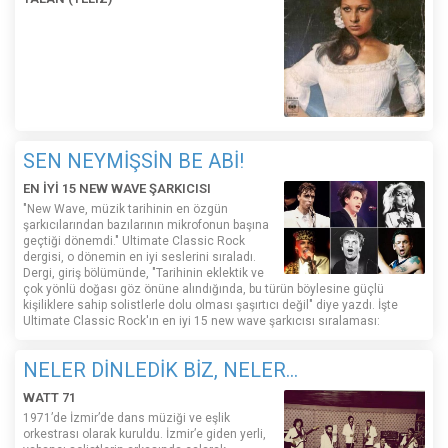
SEN NEYMİŞSİN BE ABİ!
EN İYİ 15 NEW WAVE ŞARKICISI
"New Wave, müzik tarihinin en özgün
şarkıcılarından bazılarının mikrofonun başına
geçtiği dönemdi." Ultimate Classic Rock
dergisi, o dönemin en iyi seslerini sıraladı.
Dergi, giriş bölümünde, "Tarihinin eklektik ve
çok yönlü doğası göz önüne alındığında, bu türün böylesine güçlü
kişiliklere sahip solistlerle dolu olması şaşırtıcı değil" diye yazdı. İşte
Ultimate Classic Rock'ın en iyi 15 new wave şarkıcısı sıralaması:
NELER DİNLEDİK BİZ, NELER...
WATT 71
1971’de İzmir’de dans müziği ve eşlik
orkestrası olarak kuruldu. İzmir’e giden yerli,