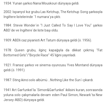
1934: Yunan şarkıcı Nana Mouskouri dünyaya geldi.
2002: İspanyol kız grubu Las Ketchup, The Ketchup Song şarkısıyla
İngiltere listelerinde ´1 numara´ya çıktı.
1984: Stevie Wonder´ın "I Just Called To Say I Love You" şarkısı
ABD´de ve İngiltere´de liste başı oldu.
1909: ABDli caz piyanisti Art Tatum dünyaya geldi (ö. 1956).
1978: Queen grubu, ilginç kapağıyla da dikkat çekmiş "Fat
Bottomed Girls"/"Bicycle Race" 45´liğini yayınladı.
1921: Fransız şarkıcı ve sinema oyuncusu Yves Montand dünyaya
geldi (ö. 1991).
1987: Sting ikinci solo albümü ...Nothing Like the Sun´ı çıkardı.
1941 Art Garfunkel´la ´Simon&Garfunkel´ ikilisini kuran, sonrasında
yoluna solo çalışmalarla devam eden Paul Simon, Newark´ta New
Jersey-ABD) dünyaya geldi.