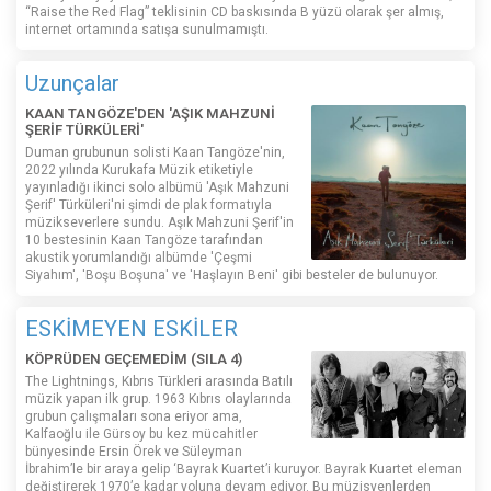
“Raise the Red Flag” teklisinin CD baskısında B yüzü olarak şer almış,
internet ortamında satışa sunulmamıştı.
Uzunçalar
KAAN TANGÖZE'DEN 'AŞIK MAHZUNİ
ŞERİF TÜRKÜLERİ'
Duman grubunun solisti Kaan Tangöze'nin,
2022 yılında Kurukafa Müzik etiketiyle
yayınladığı ikinci solo albümü 'Aşık Mahzuni
Şerif' Türküleri'ni şimdi de plak formatıyla
müzikseverlere sundu. Aşık Mahzuni Şerif'in
10 bestesinin Kaan Tangöze tarafından
akustik yorumlandığı albümde 'Çeşmi
Siyahım', 'Boşu Boşuna' ve 'Haşlayın Beni' gibi besteler de bulunuyor.
ESKİMEYEN ESKİLER
KÖPRÜDEN GEÇEMEDİM (SILA 4)
The Lightnings, Kıbrıs Türkleri arasında Batılı
müzik yapan ilk grup. 1963 Kıbrıs olaylarında
grubun çalışmaları sona eriyor ama,
Kalfaoğlu ile Gürsoy bu kez mücahitler
bünyesinde Ersin Örek ve Süleyman
İbrahim’le bir araya gelip ‘Bayrak Kuartet’i kuruyor. Bayrak Kuartet eleman
değiştirerek 1970’e kadar yoluna devam ediyor. Bu müzisyenlerden