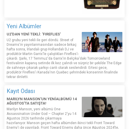
Yeni Albümler
U2'DAN YENİ TEKLİ: 'FIREFLIES'
U2 grubu yeni tekli ile geri döndü. Street of
Dreams'in yayınlanmasından sadece birkaç
hafta sonra, İrlandalı grup Hollandalı DJ ve
prodüktör Martin Garrix'le çalıştıkları Fireflies'ı
çıkardı. Şarkı, 17 Temmuz'da Garrix'in Belçika'daki Tomorrowland
festivalinin kapanış setinde ilk kez çalındı ​​ve sürpriz bir şekilde The Edge
de sahneye çıkarak şarkıyı canlı olarak seslendirdi. Ertesi gece,
prodüktör Fireflies'ı Kanada'nın Quebec şehrindeki konserinin finalinde
tekrar dinletti.
Kayıt Odası
MARILYN MANSON'UN YENİALBÜMÜ 14
AĞUSTOS'TA SATIŞTA!
Marilyn Manson, yeni albümü One
Assassination Under God – Chapter 2'yu 14
Ağustos 2026 tarihinde çıkarmaya
hazırlanıyor. Manson geçen hafta albümden ikinci tekli Front Toward
Enemy'i de yayınladı. Front Toward Enemy daha önce Ağustos 2024’te,