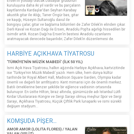
Ersen’in yoldaşı olacak Dadaşlar grubunun
kuruluşuna daha iki yıl vardır ve bu parçaların
kayıtlarında Kardaşlar’dan Seyhan Karabay
akustik gitar ile ıklığı, Taner Öngür bas, gitar
ve kaşığı, Hüseyin Sultanoğlu davul ile
bongoyu çalar; gitar ve bağlama bölümleri de Zafer Dilek’in elinden çıkar.
Derli Kaval ve Kozan Dağı ile Ersen, Anadolu Pop’ta ağırlığı hissedilen bir
isimdir artık. Kozan Dağı’na Ersen’in bestesi Anadolu ozanlarını
aratmayacak derecede başarılıdır; Zafer Dilek’in düzenlemesi de.
HARBİYE AÇIKHAVA TİYATROSU
'TÜRKİYE'NİN MÜZİK MABEDİ' (İLK 50 YIL)
İsmi Açık Hava Tiyatrosu; halkın ağzında Harbiye Açıkhava; kartvizitinde
ise ‘Türkiye’nin Müzik Mabedi’ yazılı. Hem ülke, hem dünya kültür
tarihinde bir Royal Albert Hall, Madison Square Garden, Olympia kadar
önemli ve değerli bir amfitiyatro. Kent mimarisi için de önemli merkez.
Batılı örneklerine benzer şekilde bir eğlence vadisinin ortasında
bulunuyor. En üstte Hilton, biraz altında, günümüzde adı İstanbul Lütfi
Kırdar Uluslararası Kongre ve Sergi Sarayı olmuş meşhur Spor ve Sergi
Sarayı, Açıkhava Tiyatrosu, Küçük Çiftlik Park lunaparkı ve ismi sürekli
değişen stadyum…
KOMŞUDA PİŞER...
AMOR AMOR (LOLITA FLORES) / YALAN
YALAN (YELİZ)