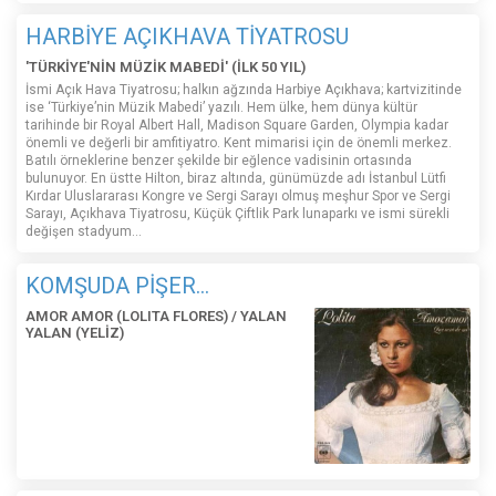
HARBİYE AÇIKHAVA TİYATROSU
'TÜRKİYE'NİN MÜZİK MABEDİ' (İLK 50 YIL)
İsmi Açık Hava Tiyatrosu; halkın ağzında Harbiye Açıkhava; kartvizitinde
ise ‘Türkiye’nin Müzik Mabedi’ yazılı. Hem ülke, hem dünya kültür
tarihinde bir Royal Albert Hall, Madison Square Garden, Olympia kadar
önemli ve değerli bir amfitiyatro. Kent mimarisi için de önemli merkez.
Batılı örneklerine benzer şekilde bir eğlence vadisinin ortasında
bulunuyor. En üstte Hilton, biraz altında, günümüzde adı İstanbul Lütfi
Kırdar Uluslararası Kongre ve Sergi Sarayı olmuş meşhur Spor ve Sergi
Sarayı, Açıkhava Tiyatrosu, Küçük Çiftlik Park lunaparkı ve ismi sürekli
değişen stadyum…
KOMŞUDA PİŞER...
AMOR AMOR (LOLITA FLORES) / YALAN
YALAN (YELİZ)