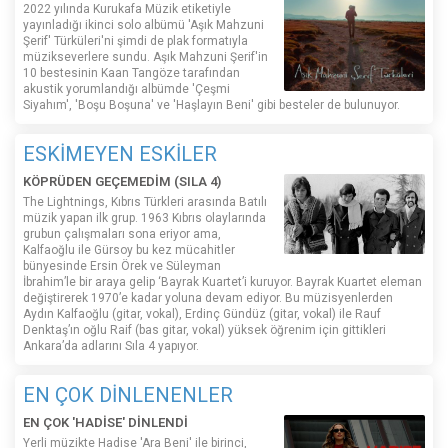
2022 yılında Kurukafa Müzik etiketiyle
yayınladığı ikinci solo albümü 'Aşık Mahzuni
Şerif' Türküleri'ni şimdi de plak formatıyla
müzikseverlere sundu. Aşık Mahzuni Şerif'in
10 bestesinin Kaan Tangöze tarafından
akustik yorumlandığı albümde 'Çeşmi
Siyahım', 'Boşu Boşuna' ve 'Haşlayın Beni' gibi besteler de bulunuyor.
ESKİMEYEN ESKİLER
KÖPRÜDEN GEÇEMEDİM (SILA 4)
The Lightnings, Kıbrıs Türkleri arasında Batılı
müzik yapan ilk grup. 1963 Kıbrıs olaylarında
grubun çalışmaları sona eriyor ama,
Kalfaoğlu ile Gürsoy bu kez mücahitler
bünyesinde Ersin Örek ve Süleyman
İbrahim’le bir araya gelip ‘Bayrak Kuartet’i kuruyor. Bayrak Kuartet eleman
değiştirerek 1970’e kadar yoluna devam ediyor. Bu müzisyenlerden
Aydın Kalfaoğlu (gitar, vokal), Erdinç Gündüz (gitar, vokal) ile Rauf
Denktaş’ın oğlu Raif (bas gitar, vokal) yüksek öğrenim için gittikleri
Ankara’da adlarını Sıla 4 yapıyor.
EN ÇOK DİNLENENLER
EN ÇOK 'HADİSE' DİNLENDİ
Yerli müzikte Hadise 'Ara Beni' ile birinci,