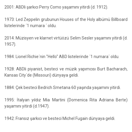
2001: ABDli şarkıcı Perry Como yaşamını yitirdi (d. 1912).
1973: Led Zeppelin grubunun Houses of the Holy albümü Billboard
listelerinde ´1 numara ´ oldu.
2014: Müzisyen ve klarnet virtüözü Selim Sesler yaşamını yitirdi (d.
1957).
1984: Lionel Richie´nin "Hello" ABD listelerinde ´1 numara´ oldu.
1928: ABDli piyanist, besteci ve müzik yapımcısı Burt Bacharach,
Kansas City´de (Missouri) dünyaya geldi.
1884: Çek besteci Bedrich Smetana 60 yaşında yaşamını yitirdi.
1995: İtalyan yıldız Mia Martini (Domenica Rita Adriana Berte)
yaşamını yitirdi (d.1947).
1942: Fransız şarkıcı ve besteci Michel Fugain dünyaya geldi.