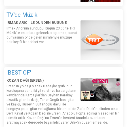
TV'de Müzik
IRMAK ARICI İLE DÜNDEN BUGÜNE
Irmak Arıcı'nın sunduğu, bugün 23.00'te TRT
Müzik'te ekranlara gelecek programda, sanat
dünyasının önde gelen isimleriyle müziğe
dair keyifli bir sohbet var.
'BEST OF'
KOZAN DAĞI (ERSEN)
Ersen’in yoldaşı olacak Dadaşlar grubunun
kuruluşuna daha iki yıl vardır ve bu parçaların
kayıtlarında Kardaşlar’dan Seyhan Karabay
akustik gitar ile ıklığı, Taner Öngür bas, gitar
ve kaşığı, Hüseyin Sultanoğlu davul ile
bongoyu çalar; gitar ve bağlama bölümleri de Zafer Dilek’in elinden çıkar.
Derli Kaval ve Kozan Dağı ile Ersen, Anadolu Pop’ta ağırlığı hissedilen bir
isimdir artık. Kozan Dağı’na Ersen’in bestesi Anadolu ozanlarını
aratmayacak derecede başarılıdır; Zafer Dilek’in düzenlemesi de.