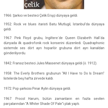
1966: Şarkıcı ve besteci Çelik Erişçi dünyaya geldi.
1952: Rock ve blues itaristi Batu Mutlugil, İstanbul'da dünyaya
geldi.
1967: Pink Floyd grubu, İngiltere´de Queen Elizabeth Hall´da
dünyada ilk quadrofonik rock konserini düzenledi. Quadraphonic
sistemde ses dört ayrı hoparlör grubuna dört ayrı kanaldan
gönderiliyordu.
1842: Fransız besteci Jules Massenet dünyaya geldi (ö. 1912).
1958: The Everly Brothers grubunun "All I Have to Do Is Dream"
listelerde beş hafta zirvede kaldı.
1972: Pop şarkıcısı Pınar Aylin dünyaya geldi.
1967: Procol Harum, bütün zamanların en fazla sevilen
parçalarından "A Whiter Shade Of Pale"i plak yaptı.