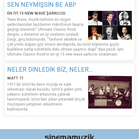
SEN NEYMİŞSİN BE ABİ!
EN İYİ 15 NEW WAVE ŞARKICISI
"New Wave, müzik tarihinin en özgün
şarkıcılarından bazılarının mikrofonun başına
geçtiği dönemdi." Ultimate Classic Rock
dergisi, o dönemin en iyi seslerini sıraladı.
Dergi, giriş bölümünde, "Tarihinin eklektik ve
çok yönlü doğası göz önüne alındığında, bu türün böylesine güçlü
kişiliklere sahip solistlerle dolu olması şaşırtıcı değil" diye yazdı. İşte
Ultimate Classic Rock'ın en iyi 15 new wave şarkıcısı sıralaması:
NELER DİNLEDİK BİZ, NELER...
WATT 71
1971’de İzmir’de dans müziği ve eşlik
orkestrası olarak kuruldu. İzmir’e giden yerli,
yabancı solistlerin arkasında çalarak
tanınmışlardı. İzmir’den çıkan yetenekli birçok
müzisyeni yetiştiren orkestranın
kadrosunda...