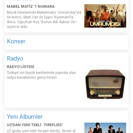
MABEL MATİZ '1 NUMARA
Müzik listelerinde Mabelmatiz ‘Umrumdışı'yla
ile birinci, Sibel Can ile Eypio 'Kıyamam'la
ikinci, Oğuzhan Koç 'Bunun Adı Aşksa' ile i
üçüncü oldu.
Konser
Radyo
RADYO LİSTESİ
Türkiye´nin büyük kentlerinde yayında olan
radyo kanallarının geniş listesi
Yeni Albümler
U2'DAN YENİ TEKLİ: 'FIREFLIES'
U2 grubu yeni tekli ile geri döndü. Street of