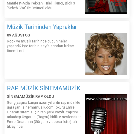
Manifest-Ajda Pekkan 'Hileli' ikinci, Blok 3
'Sebebi Var' ile üçüncü oldu.
Müzik Tarihinden Yapraklar
09 AĞUSTOS
Rock ve müzik tarihinde bugün neler
yaşandı? İşte tarihin sayfalarından birkaç
önemli not:
RAP MÜZİK SİNEMAMÜZİK
SİNEMAMÜZİK RAP OLDU
Genç yaşına karşın uzun yıllardır rap müzikle
uğraşan ´sinemamuzik.com´ okuru Emre
Onaran sitemiz için rap şarkı yazdı. Yapıtını
arkadaşı Uygar´la (Ragyu) birlikte seslendiren
Emre Onaran´ın (Sürgün) videosu fotoğrafı
tıklayınca: