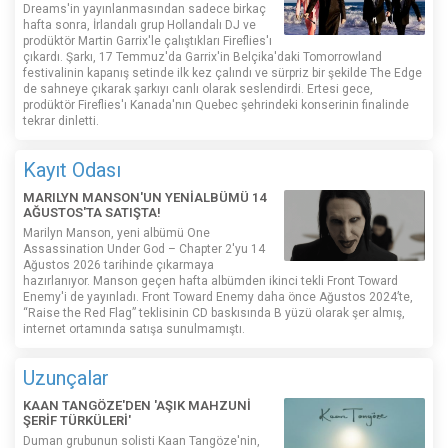
Dreams'in yayınlanmasından sadece birkaç
hafta sonra, İrlandalı grup Hollandalı DJ ve
prodüktör Martin Garrix'le çalıştıkları Fireflies'ı
çıkardı. Şarkı, 17 Temmuz'da Garrix'in Belçika'daki Tomorrowland
festivalinin kapanış setinde ilk kez çalındı ​​ve sürpriz bir şekilde The Edge
de sahneye çıkarak şarkıyı canlı olarak seslendirdi. Ertesi gece,
prodüktör Fireflies'ı Kanada'nın Quebec şehrindeki konserinin finalinde
tekrar dinletti.
Kayıt Odası
MARILYN MANSON'UN YENİALBÜMÜ 14
AĞUSTOS'TA SATIŞTA!
Marilyn Manson, yeni albümü One
Assassination Under God – Chapter 2'yu 14
Ağustos 2026 tarihinde çıkarmaya
hazırlanıyor. Manson geçen hafta albümden ikinci tekli Front Toward
Enemy'i de yayınladı. Front Toward Enemy daha önce Ağustos 2024’te,
“Raise the Red Flag” teklisinin CD baskısında B yüzü olarak şer almış,
internet ortamında satışa sunulmamıştı.
Uzunçalar
KAAN TANGÖZE'DEN 'AŞIK MAHZUNİ
ŞERİF TÜRKÜLERİ'
Duman grubunun solisti Kaan Tangöze'nin,