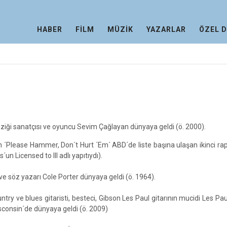
HABER
FİLM
MÜZİK
YAZARLAR
ÖZEL 
iği sanatçısı ve oyuncu Sevim Çağlayan dünyaya geldi (ö. 2000).
´Please Hammer, Don´t Hurt ´Em´ ABD´de liste başına ulaşan ikinci r
´un Licensed to Ill adlı yapıtıydı).
ve söz yazarı Cole Porter dünyaya geldi (ö. 1964).
ntry ve blues gitaristi, besteci, Gibson Les Paul gitarının mucidi Les Pau
sconsin´de dünyaya geldi (ö. 2009)