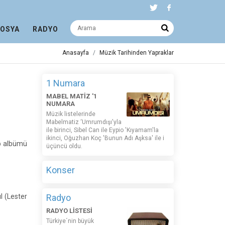
DOSYA
RADYO
Anasayfa
Müzik Tarihinden Yapraklar
1 Numara
MABEL MATİZ '1
NUMARA
Müzik listelerinde
Mabelmatiz ‘Umrumdışı'yla
ile birinci, Sibel Can ile Eypio 'Kıyamam'la
ikinci, Oğuzhan Koç 'Bunun Adı Aşksa' ile i
ap albümü
üçüncü oldu.
Konser
l (Lester
Radyo
RADYO LİSTESİ
Türkiye´nin büyük