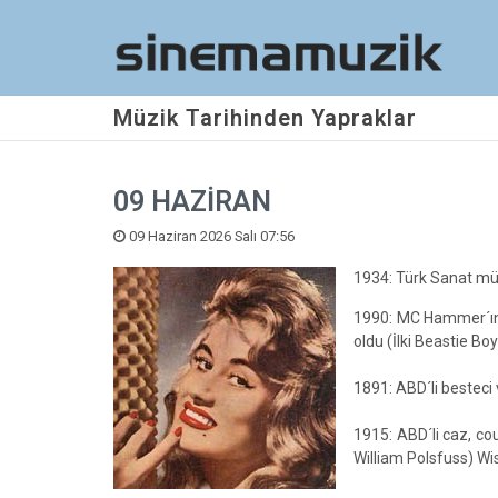
Müzik Tarihinden Yapraklar
09 HAZİRAN
09 Haziran 2026 Salı 07:56
1934: Türk Sanat müz
1990: MC Hammer´ın 
oldu (İlki Beastie Boys
1891: ABD´li besteci 
1915: ABD´li caz, cou
William Polsfuss) Wi