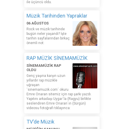
ile üçüncü oldu.
Müzik Tarihinden Yapraklar
06 AĞUSTOS
Rock ve müzik tarihinde
bugün neler yaşandı? İşte
tarihin sayfalarından birkaç
önemli not:
RAP MÜZİK SİNEMAMÜZİK
SİNEMAMÜZİK RAP
OLDU
Genç yaşına karşın uzun
yıllardır rap müzikle
uğraşan
´sinemamuzik.com´ okuru
Emre Onaran sitemiz için rap şarkı yazdı.
Yapıtını arkadaşı Uygar´la (Ragyu) birlikte
seslendiren Emre Onaran´ın (Sürgün)
videosu fotoğrafı tıklayınca:
TV'de Müzik