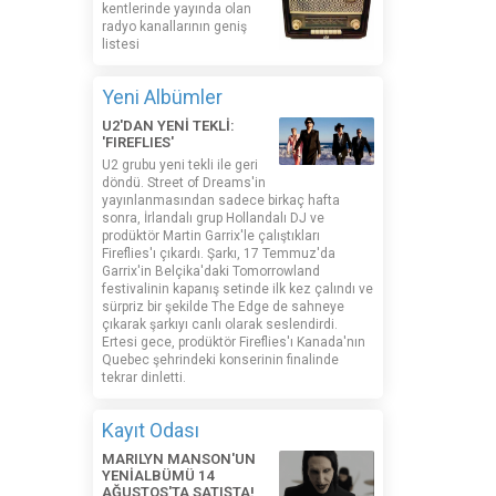
kentlerinde yayında olan
radyo kanallarının geniş
listesi
Yeni Albümler
U2'DAN YENİ TEKLİ:
'FIREFLIES'
U2 grubu yeni tekli ile geri
döndü. Street of Dreams'in
yayınlanmasından sadece birkaç hafta
sonra, İrlandalı grup Hollandalı DJ ve
prodüktör Martin Garrix'le çalıştıkları
Fireflies'ı çıkardı. Şarkı, 17 Temmuz'da
Garrix'in Belçika'daki Tomorrowland
festivalinin kapanış setinde ilk kez çalındı ​​ve
sürpriz bir şekilde The Edge de sahneye
çıkarak şarkıyı canlı olarak seslendirdi.
Ertesi gece, prodüktör Fireflies'ı Kanada'nın
Quebec şehrindeki konserinin finalinde
tekrar dinletti.
Kayıt Odası
MARILYN MANSON'UN
YENİALBÜMÜ 14
AĞUSTOS'TA SATIŞTA!