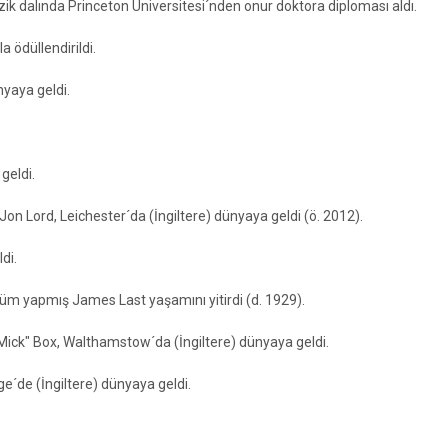
ik dalında Princeton Üniversitesi´nden onur doktora diploması aldı.
 ödüllendirildi.
yaya geldi.
geldi.
Jon Lord, Leichester´da (İngiltere) dünyaya geldi (ö. 2012).
di.
büm yapmış James Last yaşamını yitirdi (d. 1929).
"Mick" Box, Walthamstow´da (İngiltere) dünyaya geldi.
´de (İngiltere) dünyaya geldi.