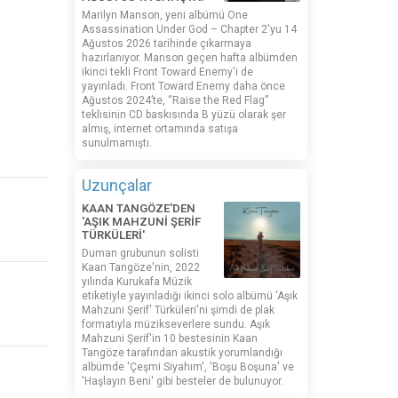
Marilyn Manson, yeni albümü One
Assassination Under God – Chapter 2'yu 14
Ağustos 2026 tarihinde çıkarmaya
hazırlanıyor. Manson geçen hafta albümden
ikinci tekli Front Toward Enemy'i de
yayınladı. Front Toward Enemy daha önce
Ağustos 2024’te, “Raise the Red Flag”
teklisinin CD baskısında B yüzü olarak şer
almış, internet ortamında satışa
sunulmamıştı.
Uzunçalar
KAAN TANGÖZE'DEN
'AŞIK MAHZUNİ ŞERİF
TÜRKÜLERİ'
Duman grubunun solisti
Kaan Tangöze'nin, 2022
yılında Kurukafa Müzik
etiketiyle yayınladığı ikinci solo albümü 'Aşık
Mahzuni Şerif' Türküleri'ni şimdi de plak
formatıyla müzikseverlere sundu. Aşık
Mahzuni Şerif'in 10 bestesinin Kaan
Tangöze tarafından akustik yorumlandığı
albümde 'Çeşmi Siyahım', 'Boşu Boşuna' ve
'Haşlayın Beni' gibi besteler de bulunuyor.