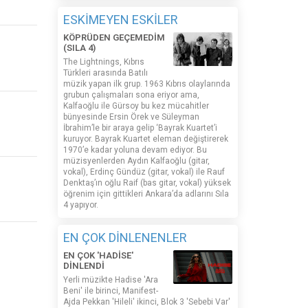
ESKİMEYEN ESKİLER
KÖPRÜDEN GEÇEMEDİM
(SILA 4)
The Lightnings, Kıbrıs
Türkleri arasında Batılı
müzik yapan ilk grup. 1963 Kıbrıs olaylarında
grubun çalışmaları sona eriyor ama,
Kalfaoğlu ile Gürsoy bu kez mücahitler
bünyesinde Ersin Örek ve Süleyman
İbrahim’le bir araya gelip ‘Bayrak Kuartet’i
kuruyor. Bayrak Kuartet eleman değiştirerek
1970’e kadar yoluna devam ediyor. Bu
müzisyenlerden Aydın Kalfaoğlu (gitar,
vokal), Erdinç Gündüz (gitar, vokal) ile Rauf
Denktaş’ın oğlu Raif (bas gitar, vokal) yüksek
öğrenim için gittikleri Ankara’da adlarını Sıla
4 yapıyor.
EN ÇOK DİNLENENLER
EN ÇOK 'HADİSE'
DİNLENDİ
Yerli müzikte Hadise 'Ara
Beni' ile birinci, Manifest-
Ajda Pekkan 'Hileli' ikinci, Blok 3 'Sebebi Var'