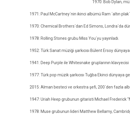
1970: Bob Dylan, müz
1971: Paul McCartney´nin ikinci albümü Ram ´altın plak´la
1970: Chemical Brothers´dan Ed Simons, Londra´da dün
1978: Rolling Stones grubu Miss You´yu yayınladı.
1952: Türk Sanat müziği şarkıcısı Bülent Ersoy dünyaya 
1941: Deep Purple ile Whitesnake gruplarının klavyecisi 
1977: Türk pop müzik şarkıcısı Tuğba Ekinci dünyaya gel
2015: Alman besteci ve orkestra şefi, 200´den fazla al
1947: Uriah Heep grubunun gitaristi Michael Frederick 
1978: Muse grubunun lideri Matthew Bellamy, Cambridge