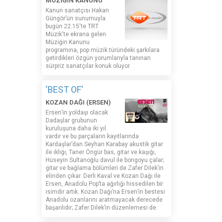
MÜZİĞİN KANUNU
Kanun sanatçısı Hakan
Güngör’ün sunumuyla
bugün 22.15'te TRT
Müzik'te ekrana gelen
Müziğin Kanunu
programına, pop müzik türündeki şarkılara
getirdikleri özgün yorumlarıyla tanınan
sürpriz sanatçılar konuk oluyor.
'BEST OF'
KOZAN DAĞI (ERSEN)
Ersen’in yoldaşı olacak
Dadaşlar grubunun
kuruluşuna daha iki yıl
vardır ve bu parçaların kayıtlarında
Kardaşlar’dan Seyhan Karabay akustik gitar
ile ıklığı, Taner Öngür bas, gitar ve kaşığı,
Hüseyin Sultanoğlu davul ile bongoyu çalar;
gitar ve bağlama bölümleri de Zafer Dilek’in
elinden çıkar. Derli Kaval ve Kozan Dağı ile
Ersen, Anadolu Pop’ta ağırlığı hissedilen bir
isimdir artık. Kozan Dağı’na Ersen’in bestesi
Anadolu ozanlarını aratmayacak derecede
başarılıdır; Zafer Dilek’in düzenlemesi de.