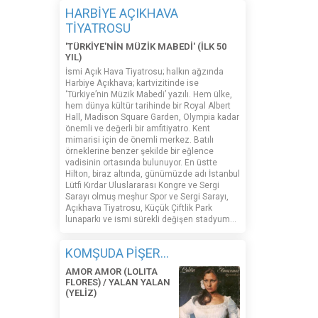
HARBİYE AÇIKHAVA
TİYATROSU
'TÜRKİYE'NİN MÜZİK MABEDİ' (İLK 50
YIL)
İsmi Açık Hava Tiyatrosu; halkın ağzında
Harbiye Açıkhava; kartvizitinde ise
‘Türkiye’nin Müzik Mabedi’ yazılı. Hem ülke,
hem dünya kültür tarihinde bir Royal Albert
Hall, Madison Square Garden, Olympia kadar
önemli ve değerli bir amfitiyatro. Kent
mimarisi için de önemli merkez. Batılı
örneklerine benzer şekilde bir eğlence
vadisinin ortasında bulunuyor. En üstte
Hilton, biraz altında, günümüzde adı İstanbul
Lütfi Kırdar Uluslararası Kongre ve Sergi
Sarayı olmuş meşhur Spor ve Sergi Sarayı,
Açıkhava Tiyatrosu, Küçük Çiftlik Park
lunaparkı ve ismi sürekli değişen stadyum…
KOMŞUDA PİŞER...
AMOR AMOR (LOLITA
FLORES) / YALAN YALAN
(YELİZ)