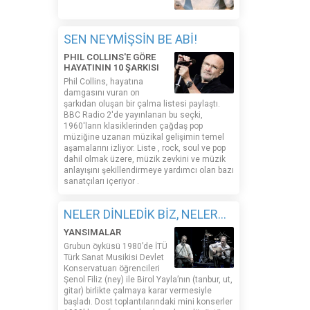
SEN NEYMİŞSİN BE ABİ!
PHIL COLLINS'E GÖRE
HAYATININ 10 ŞARKISI
Phil Collins, hayatına
damgasını vuran on
şarkıdan oluşan bir çalma listesi paylaştı.
BBC Radio 2'de yayınlanan bu seçki,
1960'ların klasiklerinden çağdaş pop
müziğine uzanan müzikal gelişimin temel
aşamalarını izliyor. Liste , rock, soul ve pop
dahil olmak üzere, müzik zevkini ve müzik
anlayışını şekillendirmeye yardımcı olan bazı
sanatçıları içeriyor .
NELER DİNLEDİK BİZ, NELER...
YANSIMALAR
Grubun öyküsü 1980’de İTÜ
Türk Sanat Musikisi Devlet
Konservatuarı öğrencileri
Şenol Filiz (ney) ile Birol Yayla’nın (tanbur, ut,
gitar) birlikte çalmaya karar vermesiyle
başladı. Dost toplantılarındaki mini konserler