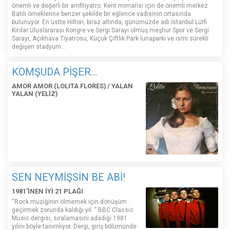
önemli ve değerli bir amfitiyatro. Kent mimarisi için de önemli merkez.
Batılı örneklerine benzer şekilde bir eğlence vadisinin ortasında
bulunuyor. En üstte Hilton, biraz altında, günümüzde adı İstanbul Lütfi
Kırdar Uluslararası Kongre ve Sergi Sarayı olmuş meşhur Spor ve Sergi
Sarayı, Açıkhava Tiyatrosu, Küçük Çiftlik Park lunaparkı ve ismi sürekli
değişen stadyum…
KOMŞUDA PİŞER...
AMOR AMOR (LOLITA FLORES) / YALAN
YALAN (YELİZ)
SEN NEYMİŞSİN BE ABİ!
1981'İNEN İYİ 21 PLAĞI
“Rock müziğinin ölmemek için dönüşüm
geçirmek zorunda kaldığı yıl. ” BBC Classic
Music dergisi, sıralamasını adadığı 1981
yılını böyle tanımlıyor. Dergi, giriş bölümünde