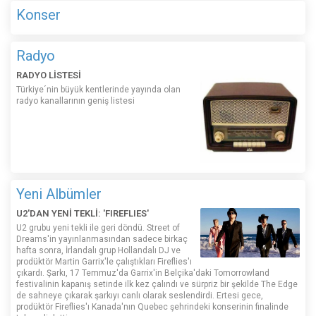
Konser
Radyo
RADYO LİSTESİ
Türkiye´nin büyük kentlerinde yayında olan
radyo kanallarının geniş listesi
Yeni Albümler
U2'DAN YENİ TEKLİ: 'FIREFLIES'
U2 grubu yeni tekli ile geri döndü. Street of
Dreams'in yayınlanmasından sadece birkaç
hafta sonra, İrlandalı grup Hollandalı DJ ve
prodüktör Martin Garrix'le çalıştıkları Fireflies'ı
çıkardı. Şarkı, 17 Temmuz'da Garrix'in Belçika'daki Tomorrowland
festivalinin kapanış setinde ilk kez çalındı ​​ve sürpriz bir şekilde The Edge
de sahneye çıkarak şarkıyı canlı olarak seslendirdi. Ertesi gece,
prodüktör Fireflies'ı Kanada'nın Quebec şehrindeki konserinin finalinde