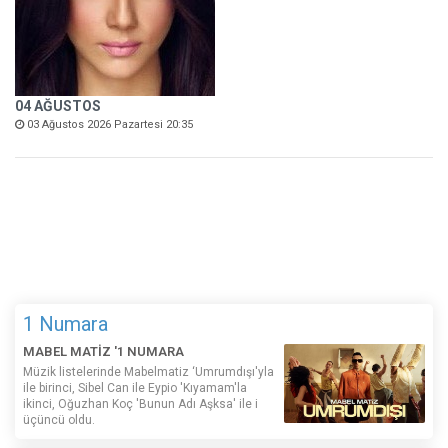
04 AĞUSTOS
03 Ağustos 2026 Pazartesi 20:35
1 Numara
MABEL MATİZ '1 NUMARA
Müzik listelerinde Mabelmatiz ‘Umrumdışı'yla
ile birinci, Sibel Can ile Eypio 'Kıyamam'la
ikinci, Oğuzhan Koç 'Bunun Adı Aşksa' ile i
üçüncü oldu.