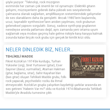
şöyle yazıyor: “Teknoloji, rock müziğinin
evriminde her zaman çok önemli bir rol oynamıştır. Elektrikli gitarın
gelişimi, müzisyenlerin giderek daha yüksek ses seviyelerinde
çalmasına olanak sağlarken, amplifikasyon sistemlerindeki gelişmeler
de ses olanaklarını daha da genişletti. Ancak 1980'lerin başlarında,
ucuz, taşınabilir synthesizer'ların aniden yayılması, rock grubunun
geleneksel yapısını sorgulattı. Sonuç, sadece synth-pop gruplarının
neredeyse anında patlaması değil, aynı zamanda yeni ortama uyum
sağlamak veya modası geçmiş hale gelme riskiyle karşı karşıya kalmak
zorunda kalan birçok rock grubu için gerçek bir kimlik krizi oldu.
NELER DİNLEDİK BİZ, NELER...
TEHLİKELİ MADDE
Fikret Kızılok’un 1974’de kurduğu, Turhan
Yükseler (org), Siret Yurtsever (gitar), Eser
Sayıner (davul, vurmalılar), Ataman Hakman
(gitar, bağlama, sitar), Sahir Kayahan’dan
(bas gitar) oluşan Tehlikeli Madde grubu, folk-
rock yapacak, psychedelic rocku da ihmal
etmeyecekti. Kızılok’un grupla çalışırken kaydettiği şarkılar arasında en
ses getireni ‘Haberin Var mı?’ oldu ve Kızılok 1974 ilkbaharında Tehlikeli
Madde’yle Anadolu turnesine çıktı.