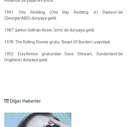
Hollanda´da yaşamını yitirdi.
1941: Otis Redding (Otis Ray Redding Jr) Dawson´da
(Georgia/ABD) dünyaya geldi.
1987: Şarkıcı Gökhan Keser, İzmir´de dünyaya geldi.
1978: The Rolling Stones grubu ´Beast Of Burden´ı yayınladı.
1952: Eurythmics grubundan Dave Stewart, Sunderland´de
(İngiltere) dünyaya geldi.
Diğer Haberler