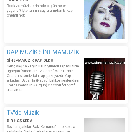
Rock ve müzik tarihinde bugün neler
yaşandı? İşte tarihin sayfalarından birkaç
önemli not:
RAP MÜZİK SİNEMAMÜZİK
SİNEMAMÜZİK RAP OLDU
Genç yaşına karşın uzun yıllardır rap müzikle
uğraşan ´sinemamuzik.com´ okuru Emre
Onaran sitemiz için rap şarkı yazdı. Yapıtını
arkadaşı Uygar´la (Ragyu) birlikte seslendiren
Emre Onaran´ın (Sürgün) videosu fotoğrafı
tıklayınca:
TV'de Müzik
BİR HOŞ SEDA
Sevilen şarkılar, Baki Kemancı’nın orkestra
şefliğinde, Seda Gökkadar’ın yorumu ve