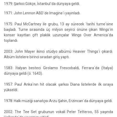
1979: Şarkıcı Gökçe, İstanbul´da dünyaya geldi.
1971: John Lennon ABD´de Imagine´ı yayınladı.
1975: Paul McCartney ile grubu, 13 ay sürecek ´tarihi turne´sine
başladı. Turne sırasında üç milyon seyirci önüne çıkan Wings´in
konser kayıtları çift plaklık uzunçalar Wings Over America´da
toplandı.
2003: John Mayer ikinci stüdyo albümü Heavier Things´i çıkardı.
Albüm listelere birinci sıradan giriş yaptı.
1583: İtalyan besteci Girolamo Frescobaldi, Ferrara´da (İtalya)
dünyaya geldi (ö. 1643).
1957: Paul Anka´nın hit olacak şarkısı Diana listelerde ilk sıraya
yükseldi.
1978: Halk müziği sanatçısı Arzu Şahin, Erzincan´da dünyaya geldi.
2002: The Tee Set grubunun vokali Peter Tetteroo, 55 yaşında