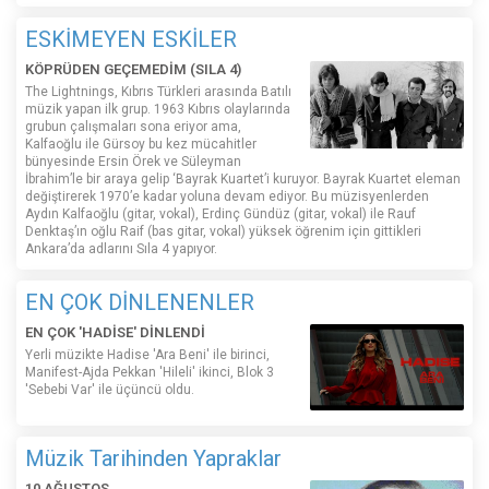
ESKİMEYEN ESKİLER
KÖPRÜDEN GEÇEMEDİM (SILA 4)
The Lightnings, Kıbrıs Türkleri arasında Batılı
müzik yapan ilk grup. 1963 Kıbrıs olaylarında
grubun çalışmaları sona eriyor ama,
Kalfaoğlu ile Gürsoy bu kez mücahitler
bünyesinde Ersin Örek ve Süleyman
İbrahim’le bir araya gelip ‘Bayrak Kuartet’i kuruyor. Bayrak Kuartet eleman
değiştirerek 1970’e kadar yoluna devam ediyor. Bu müzisyenlerden
Aydın Kalfaoğlu (gitar, vokal), Erdinç Gündüz (gitar, vokal) ile Rauf
Denktaş’ın oğlu Raif (bas gitar, vokal) yüksek öğrenim için gittikleri
Ankara’da adlarını Sıla 4 yapıyor.
EN ÇOK DİNLENENLER
EN ÇOK 'HADİSE' DİNLENDİ
Yerli müzikte Hadise 'Ara Beni' ile birinci,
Manifest-Ajda Pekkan 'Hileli' ikinci, Blok 3
'Sebebi Var' ile üçüncü oldu.
Müzik Tarihinden Yapraklar
10 AĞUSTOS