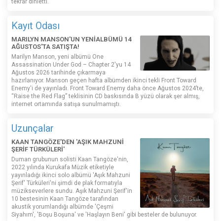
tekrar dinletti.
Kayıt Odası
MARILYN MANSON'UN YENİALBÜMÜ 14
AĞUSTOS'TA SATIŞTA!
Marilyn Manson, yeni albümü One
Assassination Under God – Chapter 2'yu 14
Ağustos 2026 tarihinde çıkarmaya
hazırlanıyor. Manson geçen hafta albümden ikinci tekli Front Toward
Enemy'i de yayınladı. Front Toward Enemy daha önce Ağustos 2024’te,
“Raise the Red Flag” teklisinin CD baskısında B yüzü olarak şer almış,
internet ortamında satışa sunulmamıştı.
Uzunçalar
KAAN TANGÖZE'DEN 'AŞIK MAHZUNİ
ŞERİF TÜRKÜLERİ'
Duman grubunun solisti Kaan Tangöze'nin,
2022 yılında Kurukafa Müzik etiketiyle
yayınladığı ikinci solo albümü 'Aşık Mahzuni
Şerif' Türküleri'ni şimdi de plak formatıyla
müzikseverlere sundu. Aşık Mahzuni Şerif'in
10 bestesinin Kaan Tangöze tarafından
akustik yorumlandığı albümde 'Çeşmi
Siyahım', 'Boşu Boşuna' ve 'Haşlayın Beni' gibi besteler de bulunuyor.