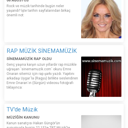
06 AĞUSTOS
Rock ve müzik tarihinde bugün neler
yaşandı? İşte tarihin sayfalarından birkaç
önemli not:
RAP MÜZİK SİNEMAMÜZİK
SİNEMAMÜZİK RAP OLDU
Genç yaşına karşın uzun yıllardır rap müzikle
uğraşan ´sinemamuzik.com´ okuru Emre
Onaran sitemiz için rap şarkı yazdı. Yapıtını
arkadaşı Uygar´la (Ragyu) birlikte seslendiren
Emre Onaran´ın (Sürgün) videosu fotoğrafı
tıklayınca:
TV'de Müzik
MÜZİĞİN KANUNU
Kanun sanatçısı Hakan Güngör’ün
sunumuyla bugün 22.15'te TRT Müzik'te