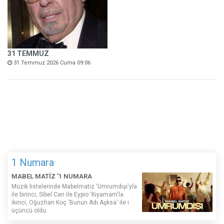
31 TEMMUZ
31 Temmuz 2026 Cuma 09:06
1 Numara
MABEL MATİZ '1 NUMARA
Müzik listelerinde Mabelmatiz ‘Umrumdışı'yla
ile birinci, Sibel Can ile Eypio 'Kıyamam'la
ikinci, Oğuzhan Koç 'Bunun Adı Aşksa' ile i
üçüncü oldu.