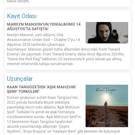
tekrar dinletti.
Kayıt Odası
MARILYN MANSON'UN YENİALBÜMÜ 14
AĞUSTOS'TA SATIŞTA!
Marilyn Manson, yeni albümü One
Assassination Under God – Chapter 2'yu 14
Ağustos 2026 tarihinde çıkarmaya
hazırlanıyor. Manson geçen hafta albümden ikinci tekli Front Toward
Enemy'i de yayınladı. Front Toward Enemy daha önce Ağustos 2024’te,
“Raise the Red Flag” teklisinin CD baskısında B yüzü olarak şer almış,
internet ortamında satışa sunulmamıştı.
Uzunçalar
KAAN TANGÖZE'DEN 'AŞIK MAHZUNİ
ŞERİF TÜRKÜLERİ'
Duman grubunun solisti Kaan Tangöze'nin,
2022 yılında Kurukafa Müzik etiketiyle
yayınladığı ikinci solo albümü 'Aşık Mahzuni
Şerif' Türküleri'ni şimdi de plak formatıyla
müzikseverlere sundu. Aşık Mahzuni Şerif'in
10 bestesinin Kaan Tangöze tarafından
akustik yorumlandığı albümde 'Çeşmi
Siyahım', 'Boşu Boşuna' ve 'Haşlayın Beni' gibi besteler de bulunuyor.