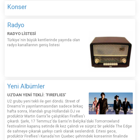
Konser
Radyo
RADYO LİSTESİ
Türkiye´nin büyük kentlerinde yayında olan
radyo kanallarının geniş listesi
Yeni Albümler
U2'DAN YENİ TEKLİ: 'FIREFLIES'
U2 grubu yeni tekli ile geri döndü. Street of
Dreams'in yayınlanmasından sadece birkaç
hafta sonra, İrlandalı grup Hollandalı DJ ve
prodüktör Martin Garrix'le çalıştıkları Fireflies'ı
çıkardı. Şarkı, 17 Temmuz'da Garrix'in Belçika'daki Tomorrowland
festivalinin kapanış setinde ilk kez çalındı ​​ve sürpriz bir şekilde The Edge
de sahneye çıkarak şarkıyı canlı olarak seslendirdi. Ertesi gece,
prodüktör Fireflies'ı Kanada'nın Quebec şehrindeki konserinin finalinde