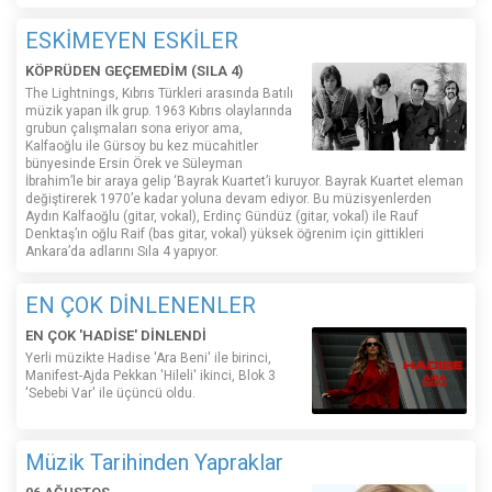
ESKİMEYEN ESKİLER
KÖPRÜDEN GEÇEMEDİM (SILA 4)
The Lightnings, Kıbrıs Türkleri arasında Batılı
müzik yapan ilk grup. 1963 Kıbrıs olaylarında
grubun çalışmaları sona eriyor ama,
Kalfaoğlu ile Gürsoy bu kez mücahitler
bünyesinde Ersin Örek ve Süleyman
İbrahim’le bir araya gelip ‘Bayrak Kuartet’i kuruyor. Bayrak Kuartet eleman
değiştirerek 1970’e kadar yoluna devam ediyor. Bu müzisyenlerden
Aydın Kalfaoğlu (gitar, vokal), Erdinç Gündüz (gitar, vokal) ile Rauf
Denktaş’ın oğlu Raif (bas gitar, vokal) yüksek öğrenim için gittikleri
Ankara’da adlarını Sıla 4 yapıyor.
EN ÇOK DİNLENENLER
EN ÇOK 'HADİSE' DİNLENDİ
Yerli müzikte Hadise 'Ara Beni' ile birinci,
Manifest-Ajda Pekkan 'Hileli' ikinci, Blok 3
'Sebebi Var' ile üçüncü oldu.
Müzik Tarihinden Yapraklar