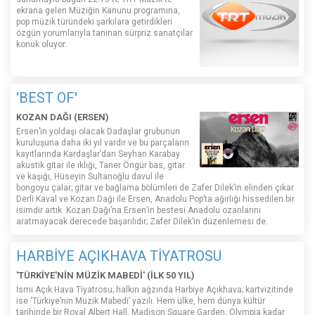
ekrana gelen Müziğin Kanunu programına,
pop müzik türündeki şarkılara getirdikleri
özgün yorumlarıyla tanınan sürpriz sanatçılar
konuk oluyor.
'BEST OF'
KOZAN DAĞI (ERSEN)
Ersen’in yoldaşı olacak Dadaşlar grubunun
kuruluşuna daha iki yıl vardır ve bu parçaların
kayıtlarında Kardaşlar’dan Seyhan Karabay
akustik gitar ile ıklığı, Taner Öngür bas, gitar
ve kaşığı, Hüseyin Sultanoğlu davul ile
bongoyu çalar; gitar ve bağlama bölümleri de Zafer Dilek’in elinden çıkar.
Derli Kaval ve Kozan Dağı ile Ersen, Anadolu Pop’ta ağırlığı hissedilen bir
isimdir artık. Kozan Dağı’na Ersen’in bestesi Anadolu ozanlarını
aratmayacak derecede başarılıdır; Zafer Dilek’in düzenlemesi de.
HARBİYE AÇIKHAVA TİYATROSU
'TÜRKİYE'NİN MÜZİK MABEDİ' (İLK 50 YIL)
İsmi Açık Hava Tiyatrosu; halkın ağzında Harbiye Açıkhava; kartvizitinde
ise ‘Türkiye’nin Müzik Mabedi’ yazılı. Hem ülke, hem dünya kültür
tarihinde bir Royal Albert Hall, Madison Square Garden, Olympia kadar