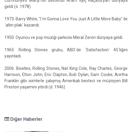
Cumhuriyeti Marşı´nın bestecisi Aram İlyiç Haçaturyan dünyaya
geldi (ö. 1978)
1973: Barry White, "I´m Gonna Love You Just A Little More Baby" ile
´altın plak´ kazandı.
1950: Oyuncu ve pop müziği şarkıcısı Meral Zeren dünyaya geldi.
1965: Rolling Stones grubu, ABD´de ´Satisfaction´ 45´liğini
yayınladı.
2006: Beatles, Rolling Stones, Nat King Cole, Ray Charles, George
Harrison, Elton John, Eric Clapton, Bob Dylan, Sam Cooke, Aretha
Franklin gibi isimlerle çalışmış Amerikalı besteci ve müzisyen Bill
Preston yaşamını yitirdi (d. 1946).
Diğer Haberler