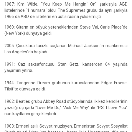
1987: Kim Wilde, "You Keep Me Hangin´ On" şarkısıyla ABD
listelerinde ´1 numara´ oldu. The Supremes grubu da aynı şarkıyla
1966´da ABD´de listelerin en üst sırasına yükselmişti.
1960: Gitarın en büyük yeteneklerinden Steve Vai, Carle Place´de
(New York) dünyaya geldi.
2005: Çocuklara tacizle suçlanan Michael Jackson´ın mahkemesi
Los Angeles´da başladı.
1991: Caz saksafoncusu Stan Getz, kanserden 64 yaşında
yaşamını yitirdi.
1944: Tangerine Dream grubunun kurucularından Edgar Froese,
Tilsit´te dünyaya geldi.
1962: Beatles grubu Abbey Road stüdyolarında ilk kez kendilerinin
yazdığı üç şarkı "Love Me Do," "Ask Me Why" ile "P.S. I Love You"
nun kayıtlarını gerçekleştirdi.
1903: Ermeni asıllı Sovyet müzisyen, Ermenistan Sovyet Sosyalist