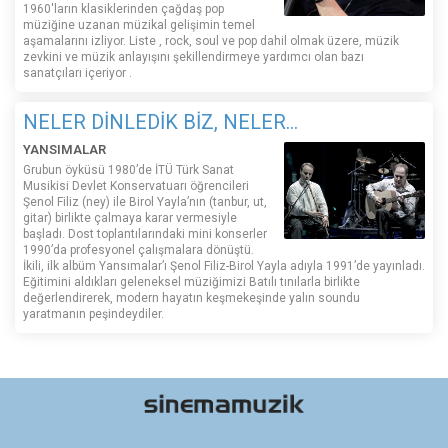
1960'ların klasiklerinden çağdaş pop
müziğine uzanan müzikal gelişimin temel
aşamalarını izliyor. Liste , rock, soul ve pop dahil olmak üzere, müzik
zevkini ve müzik anlayışını şekillendirmeye yardımcı olan bazı
sanatçıları içeriyor .
NELER DİNLEDİK BİZ, NELER...
YANSIMALAR
Grubun öyküsü 1980’de İTÜ Türk Sanat
Musikisi Devlet Konservatuarı öğrencileri
Şenol Filiz (ney) ile Birol Yayla’nın (tanbur, ut,
gitar) birlikte çalmaya karar vermesiyle
başladı. Dost toplantılarındaki mini konserler
1990’da profesyonel çalışmalara dönüştü.
İkili, ilk albüm Yansımalar’ı Şenol Filiz-Birol Yayla adıyla 1991’de yayınladı.
Eğitimini aldıkları geleneksel müziğimizi Batılı tınılarla birlikte
değerlendirerek, modern hayatın keşmekeşinde yalın soundu
yaratmanın peşindeydiler.