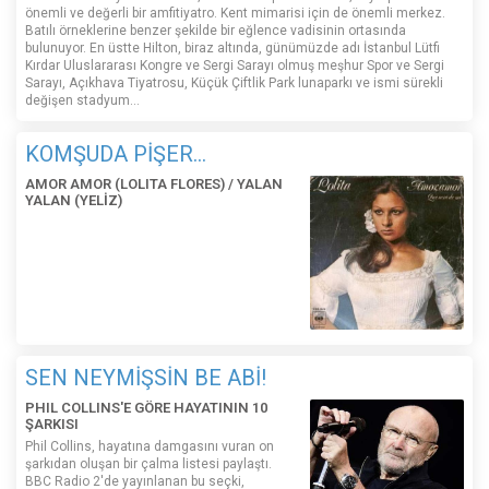
önemli ve değerli bir amfitiyatro. Kent mimarisi için de önemli merkez.
Batılı örneklerine benzer şekilde bir eğlence vadisinin ortasında
bulunuyor. En üstte Hilton, biraz altında, günümüzde adı İstanbul Lütfi
Kırdar Uluslararası Kongre ve Sergi Sarayı olmuş meşhur Spor ve Sergi
Sarayı, Açıkhava Tiyatrosu, Küçük Çiftlik Park lunaparkı ve ismi sürekli
değişen stadyum…
KOMŞUDA PİŞER...
AMOR AMOR (LOLITA FLORES) / YALAN
YALAN (YELİZ)
SEN NEYMİŞSİN BE ABİ!
PHIL COLLINS'E GÖRE HAYATININ 10
ŞARKISI
Phil Collins, hayatına damgasını vuran on
şarkıdan oluşan bir çalma listesi paylaştı.
BBC Radio 2'de yayınlanan bu seçki,