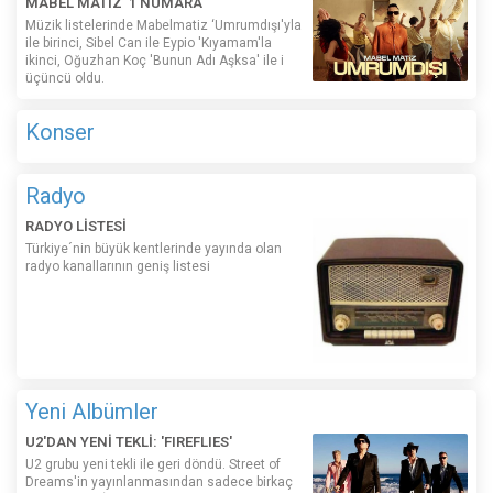
MABEL MATİZ '1 NUMARA
Müzik listelerinde Mabelmatiz ‘Umrumdışı'yla
ile birinci, Sibel Can ile Eypio 'Kıyamam'la
ikinci, Oğuzhan Koç 'Bunun Adı Aşksa' ile i
üçüncü oldu.
Konser
Radyo
RADYO LİSTESİ
Türkiye´nin büyük kentlerinde yayında olan
radyo kanallarının geniş listesi
Yeni Albümler
U2'DAN YENİ TEKLİ: 'FIREFLIES'
U2 grubu yeni tekli ile geri döndü. Street of
Dreams'in yayınlanmasından sadece birkaç