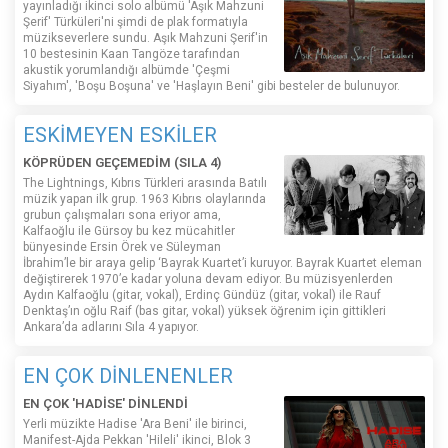
yayınladığı ikinci solo albümü 'Aşık Mahzuni
Şerif' Türküleri'ni şimdi de plak formatıyla
müzikseverlere sundu. Aşık Mahzuni Şerif'in
10 bestesinin Kaan Tangöze tarafından
akustik yorumlandığı albümde 'Çeşmi
Siyahım', 'Boşu Boşuna' ve 'Haşlayın Beni' gibi besteler de bulunuyor.
ESKİMEYEN ESKİLER
KÖPRÜDEN GEÇEMEDİM (SILA 4)
The Lightnings, Kıbrıs Türkleri arasında Batılı
müzik yapan ilk grup. 1963 Kıbrıs olaylarında
grubun çalışmaları sona eriyor ama,
Kalfaoğlu ile Gürsoy bu kez mücahitler
bünyesinde Ersin Örek ve Süleyman
İbrahim’le bir araya gelip ‘Bayrak Kuartet’i kuruyor. Bayrak Kuartet eleman
değiştirerek 1970’e kadar yoluna devam ediyor. Bu müzisyenlerden
Aydın Kalfaoğlu (gitar, vokal), Erdinç Gündüz (gitar, vokal) ile Rauf
Denktaş’ın oğlu Raif (bas gitar, vokal) yüksek öğrenim için gittikleri
Ankara’da adlarını Sıla 4 yapıyor.
EN ÇOK DİNLENENLER
EN ÇOK 'HADİSE' DİNLENDİ
Yerli müzikte Hadise 'Ara Beni' ile birinci,
Manifest-Ajda Pekkan 'Hileli' ikinci, Blok 3