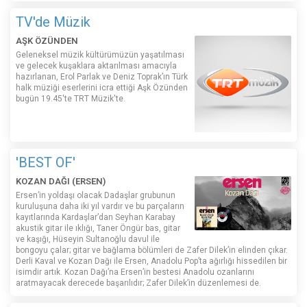
TV'de Müzik
AŞK ÖZÜNDEN
Geleneksel müzik kültürümüzün yaşatılması
ve gelecek kuşaklara aktarılması amacıyla
hazırlanan, Erol Parlak ve Deniz Toprak’ın Türk
halk müziği eserlerini icra ettiği Aşk Özünden
bugün 19.45'te TRT Müzik'te.
'BEST OF'
KOZAN DAĞI (ERSEN)
Ersen’in yoldaşı olacak Dadaşlar grubunun
kuruluşuna daha iki yıl vardır ve bu parçaların
kayıtlarında Kardaşlar’dan Seyhan Karabay
akustik gitar ile ıklığı, Taner Öngür bas, gitar
ve kaşığı, Hüseyin Sultanoğlu davul ile
bongoyu çalar; gitar ve bağlama bölümleri de Zafer Dilek’in elinden çıkar.
Derli Kaval ve Kozan Dağı ile Ersen, Anadolu Pop’ta ağırlığı hissedilen bir
isimdir artık. Kozan Dağı’na Ersen’in bestesi Anadolu ozanlarını
aratmayacak derecede başarılıdır; Zafer Dilek’in düzenlemesi de.