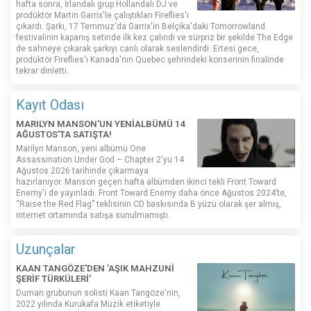
hafta sonra, İrlandalı grup Hollandalı DJ ve
prodüktör Martin Garrix'le çalıştıkları Fireflies'ı
çıkardı. Şarkı, 17 Temmuz'da Garrix'in Belçika'daki Tomorrowland
festivalinin kapanış setinde ilk kez çalındı ​​ve sürpriz bir şekilde The Edge
de sahneye çıkarak şarkıyı canlı olarak seslendirdi. Ertesi gece,
prodüktör Fireflies'ı Kanada'nın Quebec şehrindeki konserinin finalinde
tekrar dinletti.
Kayıt Odası
MARILYN MANSON'UN YENİALBÜMÜ 14
AĞUSTOS'TA SATIŞTA!
Marilyn Manson, yeni albümü One
Assassination Under God – Chapter 2'yu 14
Ağustos 2026 tarihinde çıkarmaya
hazırlanıyor. Manson geçen hafta albümden ikinci tekli Front Toward
Enemy'i de yayınladı. Front Toward Enemy daha önce Ağustos 2024’te,
“Raise the Red Flag” teklisinin CD baskısında B yüzü olarak şer almış,
internet ortamında satışa sunulmamıştı.
Uzunçalar
KAAN TANGÖZE'DEN 'AŞIK MAHZUNİ
ŞERİF TÜRKÜLERİ'
Duman grubunun solisti Kaan Tangöze'nin,
2022 yılında Kurukafa Müzik etiketiyle