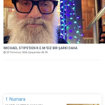
MICHAEL STIPE'DEN R.E.M.'SİZ BİR ŞARKI DAHA
29 Temmuz 2026 Çarşamba 06:39
1 Numara