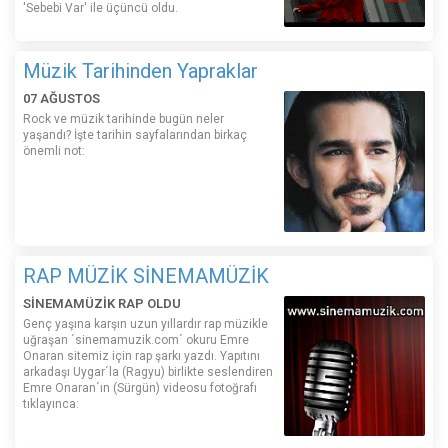
'Sebebi Var' ile üçüncü oldu.
Müzik Tarihinden Yapraklar
07 AĞUSTOS
Rock ve müzik tarihinde bugün neler
yaşandı? İşte tarihin sayfalarından birkaç
önemli not:
RAP MÜZİK SİNEMAMÜZİK
SİNEMAMÜZİK RAP OLDU
Genç yaşına karşın uzun yıllardır rap müzikle
uğraşan ´sinemamuzik.com´ okuru Emre
Onaran sitemiz için rap şarkı yazdı. Yapıtını
arkadaşı Uygar´la (Ragyu) birlikte seslendiren
Emre Onaran´ın (Sürgün) videosu fotoğrafı
tıklayınca: