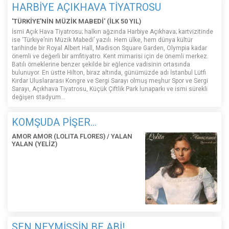
HARBİYE AÇIKHAVA TİYATROSU
'TÜRKİYE'NİN MÜZİK MABEDİ' (İLK 50 YIL)
İsmi Açık Hava Tiyatrosu; halkın ağzında Harbiye Açıkhava; kartvizitinde
ise ‘Türkiye’nin Müzik Mabedi’ yazılı. Hem ülke, hem dünya kültür
tarihinde bir Royal Albert Hall, Madison Square Garden, Olympia kadar
önemli ve değerli bir amfitiyatro. Kent mimarisi için de önemli merkez.
Batılı örneklerine benzer şekilde bir eğlence vadisinin ortasında
bulunuyor. En üstte Hilton, biraz altında, günümüzde adı İstanbul Lütfi
Kırdar Uluslararası Kongre ve Sergi Sarayı olmuş meşhur Spor ve Sergi
Sarayı, Açıkhava Tiyatrosu, Küçük Çiftlik Park lunaparkı ve ismi sürekli
değişen stadyum…
KOMŞUDA PİŞER...
AMOR AMOR (LOLITA FLORES) / YALAN
YALAN (YELİZ)
SEN NEYMİŞSİN BE ABİ!