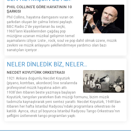
PHIL COLLINS'E GÖRE HAYATININ 10
ŞARKISI
Phil Collins, hayatına damgasını vuran on
şarkıdan oluşan bir çalma listesi paylaştı.
BBC Radio 2'de yayınlanan bu seçki,
1960'ların klasiklerinden çağdaş pop
müziğine uzanan müzikal gelişimin temel
aşamalarını izliyor. Liste , rock, soul ve pop dahil olmak üzere, müzik
zevkini ve müzik anlayışını şekillendirmeye yardımcı olan bazı
sanatçıları içeriyor .
NELER DİNLEDİK BİZ, NELER...
NECDET KOYUTÜRK ORKESTRASI
1921 Ankara doğumlu Necdet Koyutürk
(piyano, kontrbas, akordeon) lise sıralarında
profesyonel müzik hayatına adım attı.
1938'den itibaren beste yazmaya başlayan
Koyutürk, tangoları yaratırken Batı müziği formunu, bizim müzik
tadımızla kaynaştırarak yeni sentez yarattı. Necdet Koyutürk, 1949’dan
itibaren her hafta İstanbul Radyosu'ndaki programlara orkestrası ile
katıldı. Ayrıca, otuz yıl boyunca İstanbul Radyosu Tango Orkestrası'nın
şefliğini üstlenerek tango programları yaptı.