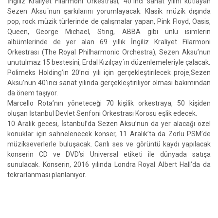
İngiliz Kraliyet Filarmoni Orkestrası, 40´ıncı sanat yılını kutlayan
Sezen Aksu´nun şarkılarını yorumlayacak. Klasik müzik dışında
pop, rock müzik türlerinde de çalışmalar yapan, Pink Floyd, Oasis,
Queen, George Michael, Sting, ABBA gibi ünlü isimlerin
albümlerinde de yer alan 69 yıllık İngiliz Kraliyet Filarmoni
Orkestrası (The Royal Philharmonic Orchestra), Sezen Aksu’nun
unutulmaz 15 bestesini, Erdal Kızılçay´ın düzenlemeleriyle çalacak.
Polimeks Holding’in 20’nci yılı için gerçekleştirilecek proje,Sezen
Aksu’nun 40’ıncı sanat yılında gerçekleştiriliyor olması bakımından
da önem taşıyor.
Marcello Rota’nın yöneteceği 70 kişilik orkestraya, 50 kişiden
oluşan İstanbul Devlet Senfoni Orkestrası Korosu eşlik edecek.
10 Aralık gecesi, İstanbul’da Sezen Aksu’nun da yer alacağı özel
konuklar için sahnelenecek konser, 11 Aralık’ta da Zorlu PSM’de
müzikseverlerle buluşacak. Canlı ses ve görüntü kaydı yapılacak
konserin CD ve DVD’si Universal etiketi ile dünyada satışa
sunulacak. Konserin, 2016 yılında Londra Royal Albert Hall’da da
tekrarlanması planlanıyor.