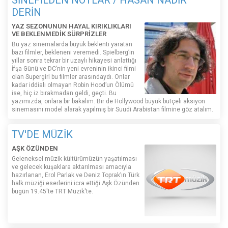
SİNEFİLDEN NOTLAR / HASAN NADİR
DERİN
YAZ SEZONUNUN HAYAL KIRIKLIKLARI
VE BEKLENMEDİK SÜRPRİZLER
Bu yaz sinemalarda büyük beklenti yaratan
bazı filmler, bekleneni veremedi. Spielberg’in
yıllar sonra tekrar bir uzaylı hikayesi anlattığı
İfşa Günü ve DC’nin yeni evreninin ikinci filmi
olan Supergirl bu filmler arasındaydı. Onlar
kadar iddialı olmayan Robin Hood’un Ölümü
ise, hiç iz bırakmadan geldi, geçti. Bu
yazımızda, onlara bir bakalım. Bir de Hollywood büyük bütçeli aksiyon
sinemasını model alarak yapılmış bir Suudi Arabistan filmine göz atalım.
TV'DE MÜZİK
AŞK ÖZÜNDEN
Geleneksel müzik kültürümüzün yaşatılması
ve gelecek kuşaklara aktarılması amacıyla
hazırlanan, Erol Parlak ve Deniz Toprak’ın Türk
halk müziği eserlerini icra ettiği Aşk Özünden
bugün 19.45'te TRT Müzik'te.