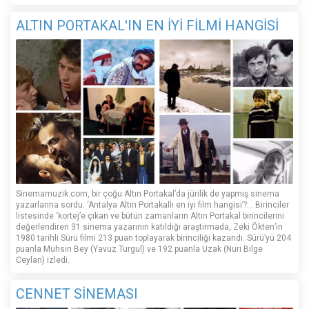
ALTIN PORTAKAL'IN EN İYİ FİLMİ HANGİSİ
Sinemamuzik.com, bir çoğu Altın Portakal’da jürilik de yapmış sinema
yazarlarına sordu: ‘Antalya Altın Portakallı en iyi film hangisi’?... Birinciler
listesinde ‘kortej’e çıkan ve bütün zamanların Altın Portakal birincilerini
değerlendiren 31 sinema yazarının katıldığı araştırmada, Zeki Ökten’in
1980 tarihli Sürü filmi 213 puan toplayarak birinciliği kazandı. Sürü’yü 204
puanla Muhsin Bey (Yavuz Turgul) ve 192 puanla Uzak (Nuri Bilge
Ceylan) izledi.
CENNET SİNEMASI