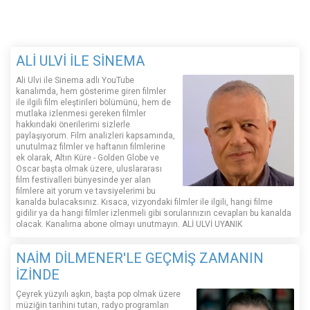
ALİ ULVİ İLE SİNEMA
Ali Ulvi ile Sinema adlı YouTube
kanalımda, hem gösterime giren filmler
ile ilgili film eleştirileri bölümünü, hem de
mutlaka izlenmesi gereken filmler
hakkındaki önerilerimi sizlerle
paylaşıyorum. Film analizleri kapsamında,
unutulmaz filmler ve haftanın filmlerine
ek olarak, Altın Küre - Golden Globe ve
Oscar başta olmak üzere, uluslararası
film festivalleri bünyesinde yer alan
filmlere ait yorum ve tavsiyelerimi bu
kanalda bulacaksınız. Kısaca, vizyondaki filmler ile ilgili, hangi filme
gidilir ya da hangi filmler izlenmeli gibi sorularınızın cevapları bu kanalda
olacak. Kanalıma abone olmayı unutmayın. ALİ ULVİ UYANIK
NAİM DİLMENER'LE GEÇMİŞ ZAMANIN
İZİNDE
Çeyrek yüzyılı aşkın, başta pop olmak üzere
müziğin tarihini tutan, radyo programları