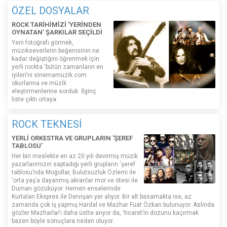
ÖZEL DOSYALAR
ROCK TARİHİMİZİ 'YERİNDEN
OYNATAN' ŞARKILAR SEÇİLDİ
Yeni fotoğrafı görmek,
müzikseverlerin beğenisinin ne
kadar değiştiğini öğrenmek için
yerli rockta ‘bütün zamanların en
iyileri’ni sinemamuzik.com
okurlarına ve müzik
eleştirmenlerine sorduk. İlginç
liste çıktı ortaya:
ROCK TEKNESİ
YERLİ ORKESTRA VE GRUPLARIN 'ŞEREF
TABLOSU'
Her biri meslekte en az 20 yılı devirmiş müzik
yazarlarımızın saptadığı yerli grupların ‘şeref
tablosu’nda Moğollar, Bulutsuzluk Özlemi ile
‘orta yaş’a dayanmış akranlar mor ve ötesi ile
Duman gözüküyor. Hemen enselerinde
Kurtalan Ekspres ile Dervişan yer alıyor. Bir alt basamakta ise, az
zamanda çok iş yapmış Hardal ve Mazhar Fuat Özkan bulunuyor. Aslında
gözler Mazharlar’ı daha üstte arıyor da, ‘ticaret’in dozunu kaçırmak
bazen böyle sonuçlara neden oluyor.