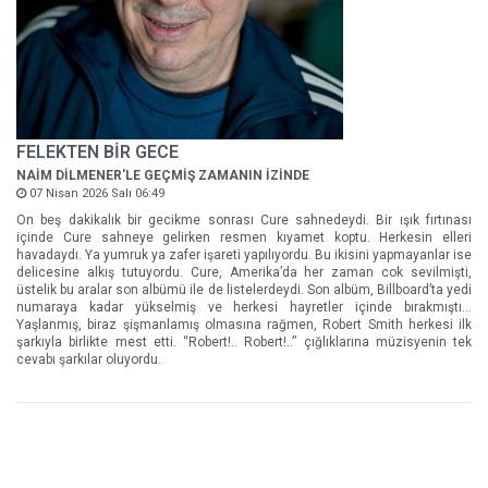
FELEKTEN BİR GECE
NAİM DİLMENER'LE GEÇMİŞ ZAMANIN İZİNDE
07 Nisan 2026 Salı 06:49
On beş dakikalık bir gecikme sonrası Cure sahnedeydi. Bir ışık fırtınası
içinde Cure sahneye gelirken resmen kıyamet koptu. Herkesin elleri
havadaydı. Ya yumruk ya zafer işareti yapılıyordu. Bu ikisini yapmayanlar ise
delicesine alkış tutuyordu. Cure, Amerika’da her zaman cok sevilmişti,
üstelik bu aralar son albümü ile de listelerdeydi. Son albüm, Billboard’ta yedi
numaraya kadar yükselmiş ve herkesi hayretler içinde bırakmıştı…
Yaşlanmış, biraz şişmanlamış olmasına rağmen, Robert Smith herkesi ilk
şarkıyla birlikte mest etti. “Robert!.. Robert!..” çığlıklarına müzisyenin tek
cevabı şarkılar oluyordu.