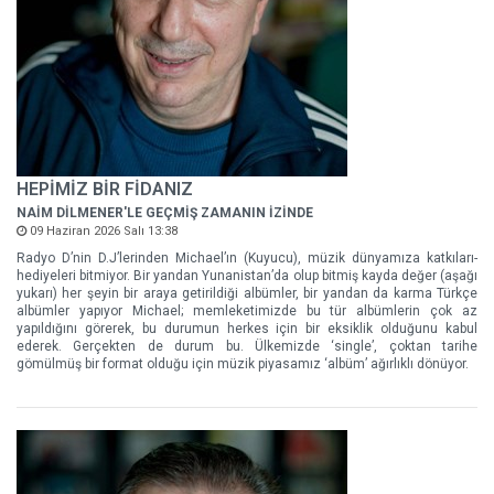
HEPİMİZ BİR FİDANIZ
NAİM DİLMENER'LE GEÇMİŞ ZAMANIN İZİNDE
09 Haziran 2026 Salı 13:38
Radyo D’nin D.J’lerinden Michael’ın (Kuyucu), müzik dünyamıza katkıları-
hediyeleri bitmiyor. Bir yandan Yunanistan’da olup bitmiş kayda değer (aşağı
yukarı) her şeyin bir araya getirildiği albümler, bir yandan da karma Türkçe
albümler yapıyor Michael; memleketimizde bu tür albümlerin çok az
yapıldığını görerek, bu durumun herkes için bir eksiklik olduğunu kabul
ederek. Gerçekten de durum bu. Ülkemizde ‘single’, çoktan tarihe
gömülmüş bir format olduğu için müzik piyasamız ‘albüm’ ağırlıklı dönüyor.