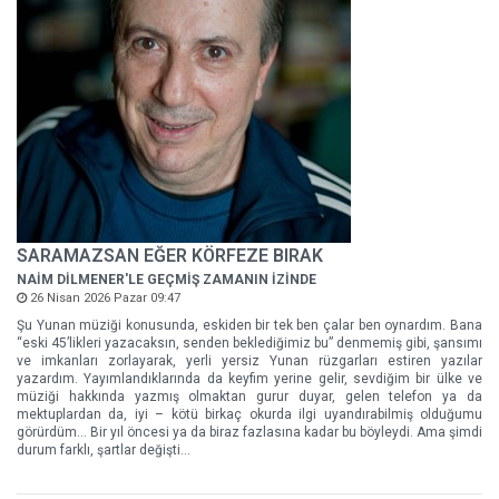
SARAMAZSAN EĞER KÖRFEZE BIRAK
NAİM DİLMENER'LE GEÇMİŞ ZAMANIN İZİNDE
26 Nisan 2026 Pazar 09:47
Şu Yunan müziği konusunda, eskiden bir tek ben çalar ben oynardım. Bana
“eski 45’likleri yazacaksın, senden beklediğimiz bu” denmemiş gibi, şansımı
ve imkanları zorlayarak, yerli yersiz Yunan rüzgarları estiren yazılar
yazardım. Yayımlandıklarında da keyfim yerine gelir, sevdiğim bir ülke ve
müziği hakkında yazmış olmaktan gurur duyar, gelen telefon ya da
mektuplardan da, iyi – kötü birkaç okurda ilgi uyandırabilmiş olduğumu
görürdüm... Bir yıl öncesi ya da biraz fazlasına kadar bu böyleydi. Ama şimdi
durum farklı, şartlar değişti...