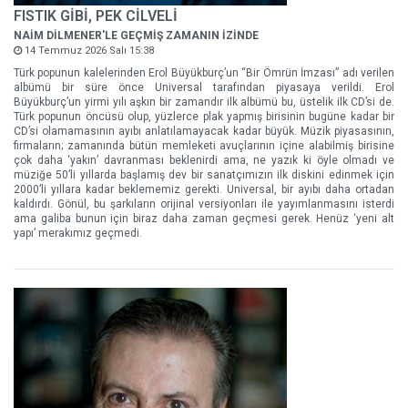
FISTIK GİBİ, PEK CİLVELİ
NAİM DİLMENER'LE GEÇMİŞ ZAMANIN İZİNDE
14 Temmuz 2026 Salı 15:38
Türk popunun kalelerinden Erol Büyükburç’un “Bir Ömrün İmzası” adı verilen
albümü bir süre önce Universal tarafından piyasaya verildi. Erol
Büyükburç’un yirmi yılı aşkın bir zamandır ilk albümü bu, üstelik ilk CD’si de.
Türk popunun öncüsü olup, yüzlerce plak yapmış birisinin bugüne kadar bir
CD’si olamamasının ayıbı anlatılamayacak kadar büyük. Müzik piyasasının,
firmaların; zamanında bütün memleketi avuçlarının içine alabilmiş birisine
çok daha ‘yakın’ davranması beklenirdi ama, ne yazık ki öyle olmadı ve
müziğe 50’li yıllarda başlamış dev bir sanatçımızın ilk diskini edinmek için
2000’li yıllara kadar beklememiz gerekti. Universal, bir ayıbı daha ortadan
kaldırdı. Gönül, bu şarkıların orijinal versiyonları ile yayımlanmasını isterdi
ama galiba bunun için biraz daha zaman geçmesi gerek. Henüz ‘yeni alt
yapı’ merakımız geçmedi.