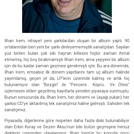
İlhan İrem, nihayet yeni şarkılardan oluşan bir albüm yaptı. 90
ortalarından beri yeni bir şarkı dinleyememiştik sanatçıdan. Sayıları
yüz binleri bulan çok sıkı hayran kitlesini hiçbir zaman ihmal
etmemiş, hiç boş bırakmamıştı İlhan İrem, ama yepyeni bir albüm
için de bu kadar zaman geçmesi gerekmişti işte. Bu ara dönemde,
İlhan İrem; emsalsiz ilk dönem yapıtlarını tam üç albüm halinde
yayımlamış, geçen yıl da, LP'lerin üzerinde kalmış ve artık hiç
bulunamıyor olan "Bezgin" ile "Pencere… Köprü… Ve Ötesi"
üçlemesini elden geçirilmiş kayıtlarla yeniden piyasaya sunmuştu.
Bunun sonucunda da, İlhan İrem, her dönemi ve (aşağı yukarı) her
şarkısı CD'ye aktarılmış tek sanatçımız haline gelmişti. Sahiden tek
sanatçımız…
Piyasada, diğerlerine göre nispeten daha fazla diski bulunabiliyor
olan Erkin Koray ve Sezen Aksu'nun bile bütün geçmişine henüz
disklerin üzerinden ulaşılamıyor. İlhan İrem'in bu konuda öncü