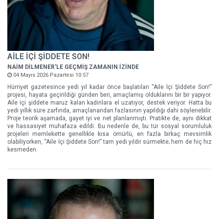
AİLE İÇİ ŞİDDETE SON!
NAİM DİLMENER'LE GEÇMİŞ ZAMANIN İZİNDE
04 Mayıs 2026 Pazartesi 10:57
Hürriyet gazetesince yedi yıl kadar önce başlatılan “Aile İçi Şiddete Son!”
projesi, hayata geçirildiği günden beri, amaçlamış olduklarını bir bir yapıyor.
Aile içi şiddete maruz kalan kadınlara el uzatıyor, destek veriyor. Hatta bu
yedi yıllık süre zarfında, amaçlanandan fazlasının yapıldığı dahi söylenebilir.
Proje teorik aşamada, gayet iyi ve net planlanmıştı. Pratikte de, aynı dikkat
ve hassasiyet muhafaza edildi. Bu nedenle de, bu tür sosyal sorumluluk
projeleri memlekette genellikle kısa ömürlü, en fazla birkaç mevsimlik
olabiliyorken, “Aile İçi Şiddete Son!” tam yedi yıldır sürmekte; hem de hiç hız
kesmeden.