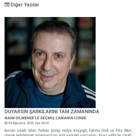
Diğer Yazılar
DUYARSIN ŞARKILARINI TAM ZAMANINDA
NAİM DİLMENER'LE GEÇMİŞ ZAMANIN İZİNDE
04 Ağustos 2026 Salı 06:41
Bircan Usallı Sılan Türkan Şoray, Hülya Koçyiğit, Fatma Girik ve Filiz Akın
olarak belirlemişti sinemamızın dört yapraklı yoncasını. İtiraz edilir bir tarafı