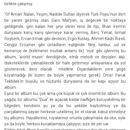
birlikte çalışmış.
'Of Aman' Nalan, Yeşim, Nadide Sultan diyerek Türk Popu'nun dört
bir yanını gezmiş olan Garo Mafyan, iş değecek bir noktaya
geldiğinde, geri kalan her şeyi elinin tersi ile itip, İlhan İrem'in
dünyasını karış karış işlemeye karar vermiş; Berç Yenal, İsmail
Soyberk, Ercan Irmak gibi devlerin; Ergin Kızılay, Ahmet Kadri Rizeli,
Cengiz Ercümer gibi üstadların eşliğinde. Ney, tanbur, ud ve
kemençe ile (kelimenin mutlak anlamı ile) 'oya' gibi işlenmiş bu
albüm, 'world music' dendiğinde, etnik melodi ve deyişleri alıp,
diskoteklerde çalınabilecek bir hale getirmeyi anlayanlara da yol
gösterecek, ders olacak nitelikte. Dışardakilerin yere göğe
koyamadığı (ki bizim de böyle yapmamız gerek) Ömer Faruk
Tekbilek'in büyülü ve hüzünlü dünyasına da bir kapı açıyor bu
albüm.
Eşsiz bir albüm bu, çok ama çok büyük ve çok önemli bir albüm. Bu
çağda, bir albümü "Dua" ile açacak kadar naifliğini koruyabilmiş bir
bilgeden, kendisini şu ya da bu şekilde kaybolmuş ya da
parçalanmış sayan herkese uzatılmış bir el olarak kabul etmeliyiz
bu albümü. Hayalleriniz, rüyalarınız onunla çakışmasa da olur, öyle
ya da böyle, herkesi kucaklamaya çalışıyor, size de yer var.