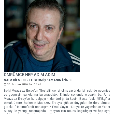
ÖMRÜMCE HEP ADIM ADIM
NAİM DİLMENER'LE GEÇMİŞ ZAMANIN İZİNDE
30 Haziran 2026 Salı 18:41
Belki Muazzez Ersoy’un ‘Nostalji’ serisi olmasaydı da, bir şekilde geçmişe
ve geçmişin şarkılarına bulanacaktık. Eninde sonunda olacaktı bu. Ama
Muazzez Ersoy’un bu dalgayı hızlandırdığı da kesin. Başta ‘eski 45’likçi’ler
olmak üzere, herkesin Muazzez Ersoy’a şükran duyguları ile dolu olması
gerekir. ‘Hanımefendi’ sanatçımız Emel Sayın, Hürriyet’te yayımlanan Yener
Süsoy ile yaptığı röportajında, Ersoy’un ipin ucunu kaçırdığını ve hep aynı