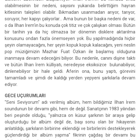
olabilmesinin bir nedeni, sayısını yukarıda belirttiğim hayran
kitlesinin talepleri olabilir. Bıkmadan usanmadan arıyor, tarıyor,
soruyor, her kapıyı çalıyorlar… Ama bunun bir başka nedeni de var,
o da İlhan İrem'in bu konuda çok titiz ve çok çalışkan olması. Bütün
bir tarihin ya da hiç olmazsa bir dönemin disklere aktarılma
konusunu ondan fazla önemseyen yok. Bu yapılmadığında hiçbir
şeyin olamayacağını, her şeyin kopuk kopuk kalacağını, yeni neslin
pop müziğimizin Mazhar Fuat Özkan ile başlamış olduğuna
inanmaya devam edeceğini biliyor. Bu nedenle, canını dişine taktı
ve bütün İlhan İrem külliyatı, neredeyse eksiksizce bulunabiliyor,
dinlenebiliyor bir hale geldi. Aferin ona, bunu yaptı, görevini
tamamladı ve şimdi de kaldığı yerden yepyeni şarkılarla devam
ediyor.
GECE UÇURUMLARI
"Seni Seviyorum" adı verilmiş albüm, hem bildiğimiz İlhan İrem
soundunun bir devamı gibi, hem de değil. Sanatçının 1983 yılından
beri peşinde olduğu, "yalnızca on küsur şarkının bir araya gelip
oluşturduğu bir albüm değil de, başı sonu olan bir hikayenin
anlatıldığı, şarkıların birbirine eklendiği ve birbirlerini destekleyerek
güçlendirdiği bir albüm yapma" fikrinin çağdaş bir devamı bu