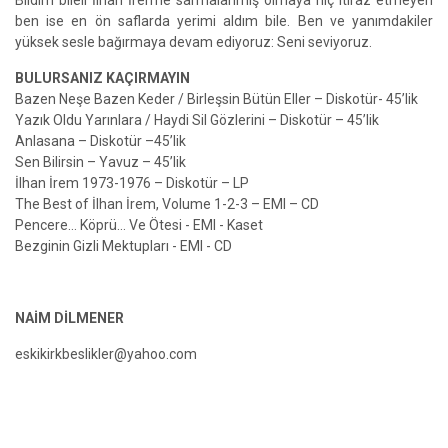
Bildim bileli İlhan İrem'le sarmalanmış olmaya hiç itiraz etmeyen
ben ise en ön saflarda yerimi aldım bile. Ben ve yanımdakiler
yüksek sesle bağırmaya devam ediyoruz: Seni seviyoruz.
BULURSANIZ KAÇIRMAYIN
Bazen Neşe Bazen Keder / Birleşsin Bütün Eller – Diskotür- 45’lik
Yazık Oldu Yarınlara / Haydi Sil Gözlerini – Diskotür – 45’lik
Anlasana – Diskotür –45’lik
Sen Bilirsin – Yavuz – 45’lik
İlhan İrem 1973-1976 – Diskotür – LP
The Best of İlhan İrem, Volume 1-2-3 – EMI – CD
Pencere… Köprü… Ve Ötesi - EMI - Kaset
Bezginin Gizli Mektupları - EMI - CD
NAİM DİLMENER
eskikirkbeslikler@yahoo.com