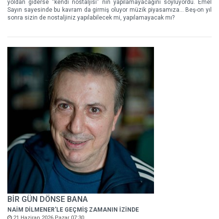
yoldan giderse “kendi nostaljisi” nin yapılamayacağını söylüyordu. Emel
Sayın sayesinde bu kavram da girmiş oluyor müzik piyasamıza... Beş-on yıl
sonra sizin de nostaljiniz yapılabilecek mi, yapılamayacak mı?
BİR GÜN DÖNSE BANA
NAİM DİLMENER'LE GEÇMİŞ ZAMANIN İZİNDE
21 Haziran 2026 Pazar 07:30