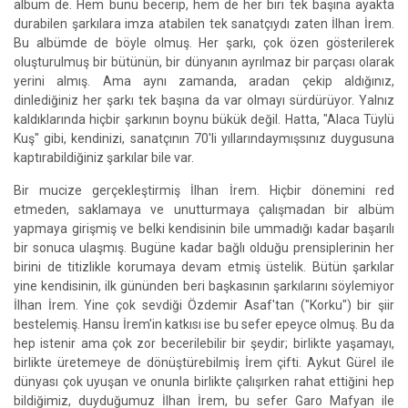
albüm de. Hem bunu becerip, hem de her biri tek başına ayakta
durabilen şarkılara imza atabilen tek sanatçıydı zaten İlhan İrem.
Bu albümde de böyle olmuş. Her şarkı, çok özen gösterilerek
oluşturulmuş bir bütünün, bir dünyanın ayrılmaz bir parçası olarak
yerini almış. Ama aynı zamanda, aradan çekip aldığınız,
dinlediğiniz her şarkı tek başına da var olmayı sürdürüyor. Yalnız
kaldıklarında hiçbir şarkının boynu bükük değil. Hatta, "Alaca Tüylü
Kuş" gibi, kendinizi, sanatçının 70'li yıllarındaymışsınız duygusuna
kaptırabildiğiniz şarkılar bile var.
Bir mucize gerçekleştirmiş İlhan İrem. Hiçbir dönemini red
etmeden, saklamaya ve unutturmaya çalışmadan bir albüm
yapmaya girişmiş ve belki kendisinin bile ummadığı kadar başarılı
bir sonuca ulaşmış. Bugüne kadar bağlı olduğu prensiplerinin her
birini de titizlikle korumaya devam etmiş üstelik. Bütün şarkılar
yine kendisinin, ilk gününden beri başkasının şarkılarını söylemiyor
İlhan İrem. Yine çok sevdiği Özdemir Asaf'tan ("Korku") bir şiir
bestelemiş. Hansu İrem'in katkısı ise bu sefer epeyce olmuş. Bu da
hep istenir ama çok zor becerilebilir bir şeydir; birlikte yaşamayı,
birlikte üretemeye de dönüştürebilmiş İrem çifti. Aykut Gürel ile
dünyası çok uyuşan ve onunla birlikte çalışırken rahat ettiğini hep
bildiğimiz, duyduğumuz İlhan İrem, bu sefer Garo Mafyan ile