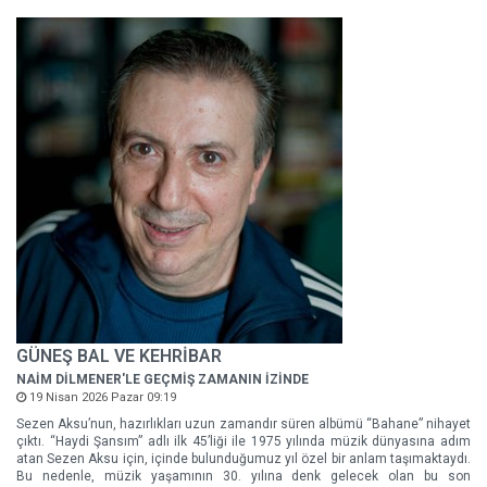
GÜNEŞ BAL VE KEHRİBAR
NAİM DİLMENER'LE GEÇMİŞ ZAMANIN İZİNDE
19 Nisan 2026 Pazar 09:19
Sezen Aksu’nun, hazırlıkları uzun zamandır süren albümü “Bahane” nihayet
çıktı. “Haydi Şansım” adlı ilk 45’liği ile 1975 yılında müzik dünyasına adım
atan Sezen Aksu için, içinde bulunduğumuz yıl özel bir anlam taşımaktaydı.
Bu nedenle, müzik yaşamının 30. yılına denk gelecek olan bu son