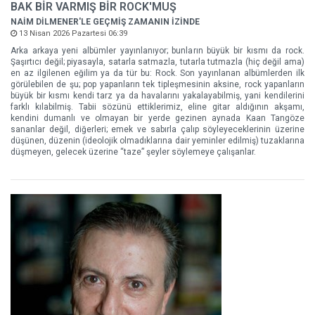
BAK BİR VARMIŞ BİR ROCK'MUŞ
NAİM DİLMENER'LE GEÇMİŞ ZAMANIN İZİNDE
13 Nisan 2026 Pazartesi 06:39
Arka arkaya yeni albümler yayınlanıyor; bunların büyük bir kısmı da rock.
Şaşırtıcı değil; piyasayla, satarla satmazla, tutarla tutmazla (hiç değil ama)
en az ilgilenen eğilim ya da tür bu: Rock. Son yayınlanan albümlerden ilk
görülebilen de şu; pop yapanların tek tipleşmesinin aksine, rock yapanların
büyük bir kısmı kendi tarz ya da havalarını yakalayabilmiş, yani kendilerini
farklı kılabilmiş. Tabii sözünü ettiklerimiz, eline gitar aldığının akşamı,
kendini dumanlı ve olmayan bir yerde gezinen aynada Kaan Tangöze
sananlar değil, diğerleri; emek ve sabırla çalıp söyleyeceklerinin üzerine
düşünen, düzenin (ideolojik olmadıklarına dair yeminler edilmiş) tuzaklarına
düşmeyen, gelecek üzerine “taze” şeyler söylemeye çalışanlar.