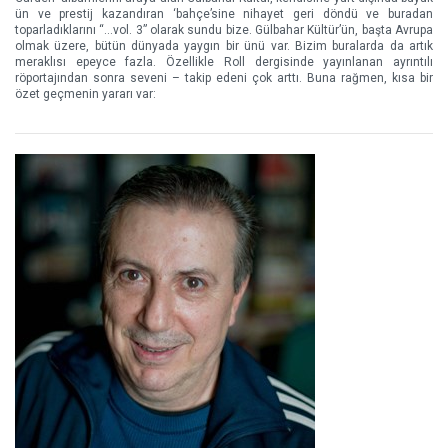
ün ve prestij kazandıran ‘bahçe’sine nihayet geri döndü ve buradan
toparladıklarını “…vol. 3” olarak sundu bize. Gülbahar Kültür’ün, başta Avrupa
olmak üzere, bütün dünyada yaygın bir ünü var. Bizim buralarda da artık
meraklısı epeyce fazla. Özellikle Roll dergisinde yayınlanan ayrıntılı
röportajından sonra seveni – takip edeni çok arttı. Buna rağmen, kısa bir
özet geçmenin yararı var: