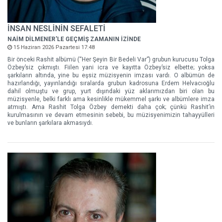
İNSAN NESLİNİN SEFALETİ
NAİM DİLMENER'LE GEÇMİŞ ZAMANIN İZİNDE
15 Haziran 2026 Pazartesi 17:48
Bir önceki Rashit albümü (“Her Şeyin Bir Bedeli Var”) grubun kurucusu Tolga
Özbey’siz çıkmıştı. Fiilen yani icra ve kayıtta Özbey’siz elbette; yoksa
şarkıların altında, yine bu eşsiz müzisyenin imzası vardı. O albümün de
hazırlandığı, yayınlandığı sıralarda grubun kadrosuna Erdem Helvacıoğlu
dahil olmuştu ve grup, yurt dışındaki yüz aklarımızdan biri olan bu
müzisyenle, belki farklı ama kesinlikle mükemmel şarkı ve albümlere imza
atmıştı. Ama Rashit Tolga Özbey demekti daha çok; çünkü Rashit’in
kurulmasının ve devam etmesinin sebebi, bu müzisyenimizin tahayyülleri
ve bunların şarkılara akmasıydı.