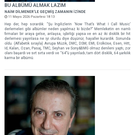
BU ALBÜMÜ ALMAK LAZIM
NAİM DİLMENER'LE GEÇMİŞ ZAMANIN İZİNDE
11 Mayıs 2026 Pazartesi 18:13
Hep der, hep sorardık: “Şu İngilizlerin ‘Now That’s What I Call Music’
derlemeleri gibi albümler neden yapılmaz ki bizde?” Memleketin en namlı
firmaları bir araya gelse, anlaşsa, işbirliği yapsa ve en az iki disklik bir hit
derlemesi yayınlasa ne iyi olurdu diye düşünür, hayaller kurardık. Sonunda
oldu. (Alfabetik sırayla) Avrupa Müzik, DMC, DSM, EMI, Erolköse, Esen, Hitt,
Id, Kalan, Ozan, Pasaj, TMC, Seyhan ve Sony&BMG olmaz denileni yaptı, zor
olanı başardı ve sırt sırta verdi ve “64”ü yayınladı; tam dört disklik, 64 şarkılık
karma bir albümü.