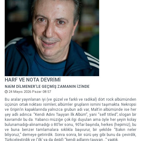
HARF VE NOTA DEVRİMİ
NAİM DİLMENER'LE GEÇMİŞ ZAMANIN İZİNDE
24 Mayıs 2026 Pazar 08:57
Bu aralar yayınlanan iyi (ve güzel ve farklı ve radikal) dört rock albümünden
üçünün ortak noktası isimleri; albümler grupların ismini taşımakta. Nekropsi
ve Gripin’in kapaklarında yalnızca grubun adı var, Malt’ın albümünde ise her
şey adlı adınca: “Kendi Adını Taşıyan İlk Albüm”, yani “self titled”; slogan bir
kavramdır bu da. Yabancı müziğe çok ilgi duyulan ama öyle her şeyin kolay
bulunamadığı-alınamadığı o 80’ler sonu, 90’lar başında, herkes (hepimiz), bu
ve buna benzer tamlamalara sıklıkla başvurur, bir şekilde “Bakın neler
biliyoruz,” demeye getirirdik. Sonra sonra, bir sürü şey gibi bunu da çevirdik,
Türkçeleştirdik ve (‘ilk’ ya da değil) “kendi adlarını taşıyan…” yaptık.