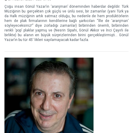
Çoğu insan Gönül Yazar’ın ‘aranjman’ döneminden haberdar değildir. Türk
Müziğinin bu gerçekten çok güçlü ve ünlü sesi, bir zamanlar (yani Türk ya
da Halk müziğinin artık satmaz olduğu, bu nedenle de hem prodüktörlerin
hem de plak firmalarının kendilerine bağlı şarkıcıları “İlle de ‘aranjman’
söyleyeceksiniz!” diye zorladığı zamanlar) birbirinden önemli, birbirinden
renkli ‘pop’ plaklar yapmış ve (Nesrin Sipahi, Gönül Akkor ve İnci Çayırlı ile
birlikte) bu alanın en büyük sürprizlerinden birini gerçekleştirmişti… Gönül
Yazar’ın bu tür 45' likleri sayılamayacak kadar fazla.