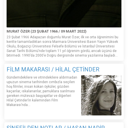
MURAT ÖZER (23 ŞUBAT 1966 / 09 MART 2022)
23 Şubat 1966 Adapazarı doğumlu Murat Özer, ilk ve orta öğrenimini bu
kentte tamamladıktan sonra Marmara Üniversitesi Basın Yayın Yüksek
Okulu, Boğaziçi Üniversitesi Felsefe Bölümü ve İstanbul Üniversitesi
Sanat Tarihi Bölümü’nde toplam 11 yıl öğrenim gördü; ancak üçünü de
bitirmedi. 1990’da 2000’e Doğru dergisinde sinema yazılarına başladı...
FİLM MAKARASI / HİLAL ÇETİNDER
Gündemdekilere ve vitrindekilere aldırmadan
upuzun sinema tarihinden cımbızla seçilen
hoş filmler, insan kokan öyküler, gözden
kaçanlar, ıskalananlar, pamuklara sarılması
gereken mütevazı başyapıtlar ve diğerleri
Hilal Çetinder’in kaleminden Film
Makarası’nda…