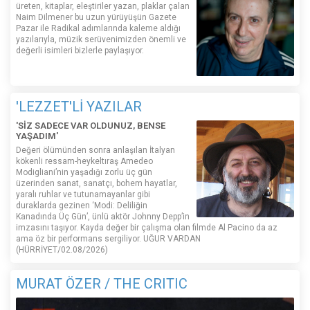
üreten, kitaplar, eleştiriler yazan, plaklar çalan
Naim Dilmener bu uzun yürüyüşün Gazete
Pazar ile Radikal adımlarında kaleme aldığı
yazılarıyla, müzik serüvenimizden önemli ve
değerli isimleri bizlerle paylaşıyor.
'LEZZET'Lİ YAZILAR
'SİZ SADECE VAR OLDUNUZ, BENSE
YAŞADIM'
Değeri ölümünden sonra anlaşılan İtalyan
kökenli ressam-heykeltıraş Amedeo
Modigliani’nin yaşadığı zorlu üç gün
üzerinden sanat, sanatçı, bohem hayatlar,
yaralı ruhlar ve tutunamayanlar gibi
duraklarda gezinen ‘Modi: Deliliğin
Kanadında Üç Gün’, ünlü aktör Johnny Depp’in
imzasını taşıyor. Kayda değer bir çalışma olan filmde Al Pacino da az
ama öz bir performans sergiliyor. UĞUR VARDAN
(HÜRRİYET/02.08/2026)
MURAT ÖZER / THE CRITIC