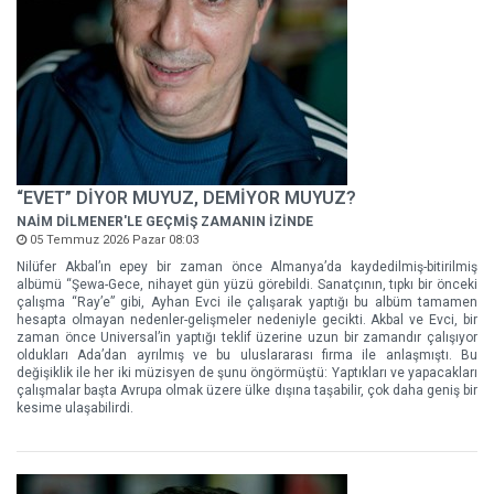
“EVET” DİYOR MUYUZ, DEMİYOR MUYUZ?
NAİM DİLMENER'LE GEÇMİŞ ZAMANIN İZİNDE
05 Temmuz 2026 Pazar 08:03
Nilüfer Akbal’ın epey bir zaman önce Almanya’da kaydedilmiş-bitirilmiş
albümü “Şewa-Gece, nihayet gün yüzü görebildi. Sanatçının, tıpkı bir önceki
çalışma “Ray’e” gibi, Ayhan Evci ile çalışarak yaptığı bu albüm tamamen
hesapta olmayan nedenler-gelişmeler nedeniyle gecikti. Akbal ve Evci, bir
zaman önce Universal’in yaptığı teklif üzerine uzun bir zamandır çalışıyor
oldukları Ada’dan ayrılmış ve bu uluslararası firma ile anlaşmıştı. Bu
değişiklik ile her iki müzisyen de şunu öngörmüştü: Yaptıkları ve yapacakları
çalışmalar başta Avrupa olmak üzere ülke dışına taşabilir, çok daha geniş bir
kesime ulaşabilirdi.