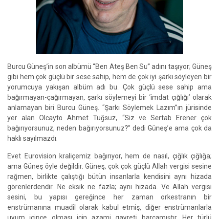
Burcu Güneş’in son albümü “Ben Ateş Ben Su” adını taşıyor; Güneş
gibi hem çok güçlü bir sese sahip, hem de çok iyi şarkı söyleyen bir
yorumcuya yakışan albüm adı bu. Çok güçlü sese sahip ama
bağırmayan-çağırmayan, şarkı söylemeyi bir ‘imdat çığlığı’ olarak
anlamayan biri Burcu Güneş. “Şarkı Söylemek Lazım”ın jürisinde
yer alan Olcayto Ahmet Tuğsuz, “Siz ve Sertab Erener çok
bağırıyorsunuz, neden bağırıyorsunuz?” dedi Güneş’e ama çok da
haklı sayılmazdı.
Evet Eurovision kraliçemiz bağırıyor, hem de nasıl, çığlık çığlığa;
ama Güneş öyle değildir. Güneş, çok çok güçlü Allah vergisi sesine
rağmen, birlikte çalıştığı bütün insanlarla kendisini aynı hizada
görenlerdendir. Ne eksik ne fazla; aynı hizada. Ve Allah vergisi
sesini, bu yapısı gereğince her zaman orkestranın bir
enstrümanına muadil olarak kabul etmiş, diğer enstrümanlarla
uyum içince olması için azami gayreti harcamıştır. Her türlü