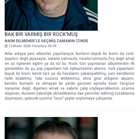
BAK BİR VARMIŞ BİR ROCK'MUŞ
NAİM DİLMENER'LE GEÇMİŞ ZAMANIN İZİNDE
13 Nisan 2026 Pazartesi 06:39
Arka arkaya yeni albümler yayınlanıyor; bunların büyük bir kısmı da rock.
Şaşırtıcı değil; piyasayla, satarla satmazla, tutarla tutmazla (hiç değil ama)
en az ilgilenen eğilim ya da tür bu: Rock. Son yayınlanan albümlerden ilk
görülebilen de şu; pop yapanların tek tipleşmesinin aksine, rock yapanların
büyük bir kısmı kendi tarz ya da havalarını yakalayabilmiş, yani kendilerini
farklı kılabilmiş. Tabii sözünü ettiklerimiz, eline gitar aldığının akşamı,
kendini dumanlı ve olmayan bir yerde gezinen aynada Kaan Tangöze
sananlar değil, diğerleri; emek ve sabırla çalıp söyleyeceklerinin üzerine
düşünen, düzenin (ideolojik olmadıklarına dair yeminler edilmiş) tuzaklarına
düşmeyen, gelecek üzerine “taze” şeyler söylemeye çalışanlar.