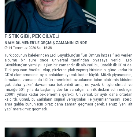
FISTIK GİBİ, PEK CİLVELİ
NAİM DİLMENER'LE GEÇMİŞ ZAMANIN İZİNDE
14 Temmuz 2026 Salı 15:38
Türk popunun kalelerinden Erol Büyükburç’un “Bir Ömrün İmzası” adı verilen
albümü bir süre önce Universal tarafından piyasaya verildi. Erol
Büyükburç’un yirmi yılı aşkın bir zamandır ilk albümü bu, üstelik ilk CD’si de.
Türk popunun öncüsü olup, yüzlerce plak yapmış birisinin bugüne kadar bir
CD’si olamamasının ayıbı anlatılamayacak kadar büyük. Müzik piyasasının,
firmaların; zamanında bütün memleketi avuçlarının içine alabilmiş birisine
çok daha ‘yakın’ davranması beklenirdi ama, ne yazık ki öyle olmadı ve
müziğe 50’li yıllarda başlamış dev bir sanatçımızın ilk diskini edinmek için
2000’li yıllara kadar beklememiz gerekti. Universal, bir ayıbı daha ortadan
kaldırdı. Gönül, bu şarkıların orijinal versiyonları ile yayımlanmasını isterdi
ama galiba bunun için biraz daha zaman geçmesi gerek. Henüz ‘yeni alt
yapı’ merakımız geçmedi.