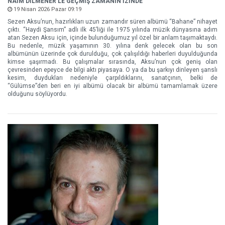
NAİM DİLMENER'LE GEÇMİŞ ZAMANIN İZİNDE
19 Nisan 2026 Pazar 09:19
Sezen Aksu’nun, hazırlıkları uzun zamandır süren albümü “Bahane” nihayet
çıktı. “Haydi Şansım” adlı ilk 45’liği ile 1975 yılında müzik dünyasına adım
atan Sezen Aksu için, içinde bulunduğumuz yıl özel bir anlam taşımaktaydı.
Bu nedenle, müzik yaşamının 30. yılına denk gelecek olan bu son
albümünün üzerinde çok durulduğu, çok çalışıldığı haberleri duyulduğunda
kimse şaşırmadı. Bu çalışmalar sırasında, Aksu’nun çok geniş olan
çevresinden epeyce de bilgi aktı piyasaya. O ya da bu şarkıyı dinleyen şanslı
kesim, duydukları nedeniyle çarpıldıklarını, sanatçının, belki de
“Gülümse”den beri en iyi albümü olacak bir albümü tamamlamak üzere
olduğunu söylüyordu.