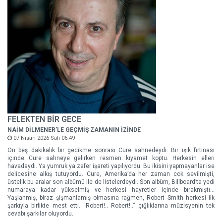
FELEKTEN BİR GECE
NAİM DİLMENER'LE GEÇMİŞ ZAMANIN İZİNDE
07 Nisan 2026 Salı 06:49
On beş dakikalık bir gecikme sonrası Cure sahnedeydi. Bir ışık fırtınası
içinde Cure sahneye gelirken resmen kıyamet koptu. Herkesin elleri
havadaydı. Ya yumruk ya zafer işareti yapılıyordu. Bu ikisini yapmayanlar ise
delicesine alkış tutuyordu. Cure, Amerika’da her zaman cok sevilmişti,
üstelik bu aralar son albümü ile de listelerdeydi. Son albüm, Billboard’ta yedi
numaraya kadar yükselmiş ve herkesi hayretler içinde bırakmıştı…
Yaşlanmış, biraz şişmanlamış olmasına rağmen, Robert Smith herkesi ilk
şarkıyla birlikte mest etti. “Robert!.. Robert!..” çığlıklarına müzisyenin tek
cevabı şarkılar oluyordu.