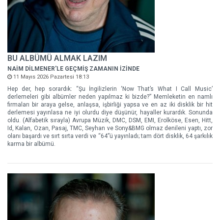
BU ALBÜMÜ ALMAK LAZIM
NAİM DİLMENER'LE GEÇMİŞ ZAMANIN İZİNDE
11 Mayıs 2026 Pazartesi 18:13
Hep der, hep sorardık: “Şu İngilizlerin ‘Now That’s What I Call Music’
derlemeleri gibi albümler neden yapılmaz ki bizde?” Memleketin en namlı
firmaları bir araya gelse, anlaşsa, işbirliği yapsa ve en az iki disklik bir hit
derlemesi yayınlasa ne iyi olurdu diye düşünür, hayaller kurardık. Sonunda
oldu. (Alfabetik sırayla) Avrupa Müzik, DMC, DSM, EMI, Erolköse, Esen, Hitt,
Id, Kalan, Ozan, Pasaj, TMC, Seyhan ve Sony&BMG olmaz denileni yaptı, zor
olanı başardı ve sırt sırta verdi ve “64”ü yayınladı; tam dört disklik, 64 şarkılık
karma bir albümü.