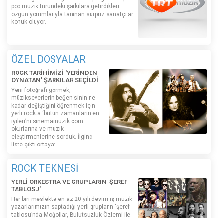
pop müzik türündeki şarkılara getirdikleri
özgün yorumlarıyla tanınan sürpriz sanatçılar
konuk oluyor.
ÖZEL DOSYALAR
ROCK TARİHİMİZİ 'YERİNDEN
OYNATAN' ŞARKILAR SEÇİLDİ
Yeni fotoğrafı görmek,
müzikseverlerin beğenisinin ne
kadar değiştiğini öğrenmek için
yerli rockta ‘bütün zamanların en
iyileri’ni sinemamuzik.com
okurlarına ve müzik
eleştirmenlerine sorduk. İlginç
liste çıktı ortaya:
ROCK TEKNESİ
YERLİ ORKESTRA VE GRUPLARIN 'ŞEREF
TABLOSU'
Her biri meslekte en az 20 yılı devirmiş müzik
yazarlarımızın saptadığı yerli grupların ‘şeref
tablosu’nda Moğollar, Bulutsuzluk Özlemi ile