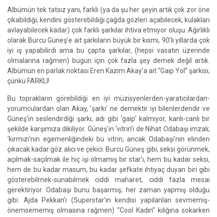
Albümün tek tatsız yanı, farklı (ya da şu her şeyin artık çok zor öne
çıkabildiği, kendini gösterebildiği çağda gözleri açabilecek, kulakları
avlayabilecek kadar) çok farklı şarkılar ihtiva etmiyor oluşu. Ağırlıklı
olarak Burcu Güneş’e ait şarkıların büyük bir kısmı, 90’lı yıllarda çok
iyi iş yapabilirdi ama bu çapta şarkılar, (hepsi vasatın üzerinde
olmalarına rağmen) bugün için çok fazla şey demek değil artık.
Albümün en parlak noktası Eren Kazım Akay’a ait “Gaip Yol” şarkısı;
çünkü FARKLI!
Bu toprakların görebildiği en iyi müzisyenlerden-yaratıcılardan-
yorumculardan olan Akay, ‘şarkı’ ne demektir iyi bilenlerdendir ve
Güneş’in seslendirdiği şarkı, adı gibi ‘gaip’ kalmıyor, kanlı-canlı bir
şekilde karşımıza dikiliyor. Güneş’in ‘vitrin’i de Nihat Odabaşı imzalı;
‘kırmızı’nın egemenliğindeki bu vitrin, ancak Odabaşı’nın elinden
çıkacak kadar göz alıcı ve çekici. Burcu Güneş gibi, seksi görünmek,
açılmak-saçılmak ile hiç işi olmamış bir star’ı, hem bu kadar seksi,
hem de bu kadar masum, bu kadar şefkate ihtiyaç duyan biri gibi
gösterebilmek-sunabilmek ciddi maharet, ciddi fazla mesai
gerektiriyor. Odabaşı bunu başarmış; her zaman yapmış olduğu
gibi. Ajda Pekkan’ı (Superstar’ın kendisi yapılanları sevmemiş-
önemsememiş olmasına rağmen) “Cool Kadın” kılığına sokarken