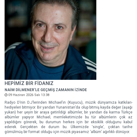
HEPİMİZ BİR FİDANIZ
NAİM DİLMENER'LE GEÇMİŞ ZAMANIN İZİNDE
09 Haziran 2026 Salı 13:38
Radyo D’nin D.J’lerinden Michael’ın (Kuyucu), müzik dünyamıza katkıları-
hediyeleri bitmiyor. Bir yandan Yunanistan’da olup bitmiş kayda değer (aşağı
yukarı) her şeyin bir araya getirildiği albümler, bir yandan da karma Türkçe
albümler yapıyor Michael; memleketimizde bu tür albümlerin çok az
yapıldığını görerek, bu durumun herkes için bir eksiklik olduğunu kabul
ederek. Gerçekten de durum bu. Ülkemizde ‘single’, çoktan tarihe
gömülmüş bir format olduğu için müzik piyasamız ‘albüm’ ağırlıklı dönüyor.