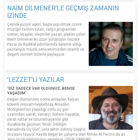
NAİM DİLMENER'LE GEÇMİŞ ZAMANIN
İZİNDE
Çeyrek yüzyılı aşkın, başta pop olmak üzere
müziğin tarihini tutan, radyo programları
üreten, kitaplar, eleştiriler yazan, plaklar çalan
Naim Dilmener bu uzun yürüyüşün Gazete
Pazar ile Radikal adımlarında kaleme aldığı
yazılarıyla, müzik serüvenimizden önemli ve
değerli isimleri bizlerle paylaşıyor.
'LEZZET'Lİ YAZILAR
'SİZ SADECE VAR OLDUNUZ, BENSE
YAŞADIM'
Değeri ölümünden sonra anlaşılan İtalyan
kökenli ressam-heykeltıraş Amedeo
Modigliani’nin yaşadığı zorlu üç gün
üzerinden sanat, sanatçı, bohem hayatlar,
yaralı ruhlar ve tutunamayanlar gibi
duraklarda gezinen ‘Modi: Deliliğin
Kanadında Üç Gün’, ünlü aktör Johnny Depp’in
imzasını taşıyor. Kayda değer bir çalışma olan filmde Al Pacino da az
ama öz bir performans sergiliyor. UĞUR VARDAN