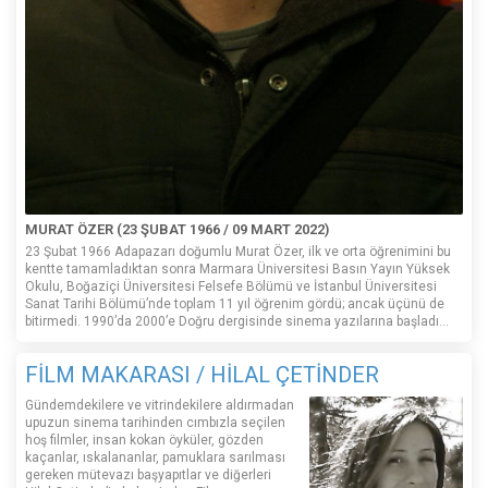
MURAT ÖZER (23 ŞUBAT 1966 / 09 MART 2022)
23 Şubat 1966 Adapazarı doğumlu Murat Özer, ilk ve orta öğrenimini bu
kentte tamamladıktan sonra Marmara Üniversitesi Basın Yayın Yüksek
Okulu, Boğaziçi Üniversitesi Felsefe Bölümü ve İstanbul Üniversitesi
Sanat Tarihi Bölümü’nde toplam 11 yıl öğrenim gördü; ancak üçünü de
bitirmedi. 1990’da 2000’e Doğru dergisinde sinema yazılarına başladı...
FİLM MAKARASI / HİLAL ÇETİNDER
Gündemdekilere ve vitrindekilere aldırmadan
upuzun sinema tarihinden cımbızla seçilen
hoş filmler, insan kokan öyküler, gözden
kaçanlar, ıskalananlar, pamuklara sarılması
gereken mütevazı başyapıtlar ve diğerleri