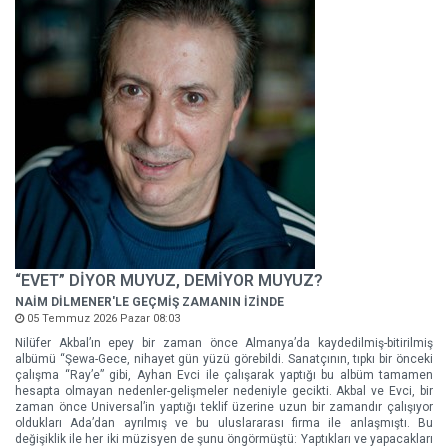
“EVET” DİYOR MUYUZ, DEMİYOR MUYUZ?
NAİM DİLMENER'LE GEÇMİŞ ZAMANIN İZİNDE
05 Temmuz 2026 Pazar 08:03
Nilüfer Akbal’ın epey bir zaman önce Almanya’da kaydedilmiş-bitirilmiş
albümü “Şewa-Gece, nihayet gün yüzü görebildi. Sanatçının, tıpkı bir önceki
çalışma “Ray’e” gibi, Ayhan Evci ile çalışarak yaptığı bu albüm tamamen
hesapta olmayan nedenler-gelişmeler nedeniyle gecikti. Akbal ve Evci, bir
zaman önce Universal’in yaptığı teklif üzerine uzun bir zamandır çalışıyor
oldukları Ada’dan ayrılmış ve bu uluslararası firma ile anlaşmıştı. Bu
değişiklik ile her iki müzisyen de şunu öngörmüştü: Yaptıkları ve yapacakları