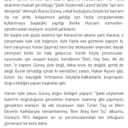
abartının mubah görüldüğü “Şarkı Söylemek Lazım”da bile “işin sırrı
dengede” demiştir Burcu Güneş; vokal koçluğunu (böyle bir kavram
da var artık; kolayımıza geldiği için fazla sorgulamadan
kullanmaya başladık) yaptığı Berke Hürcan’ı ezmeden-
yıpratmadan söylüyor-söyledi şarkılarını.
Bir başka çok güçlü sesimiz Işın Karaca’nın aksine yani; Karaca, o
yarışmada öyle çok bağırıyor, öyle fazla ses gösterisi yapıyor ki,
hem yarışmacı Vatan Şaşmaz hem biz dinleyiciler-seyirciler, dayak
yemişten beter bir hale geliyoruz. Vardır böyle yorumcular-
oyuncular; işin esasını kaçırır, kendilerini “Ben, hep ben, ille de
ben…”e kaptırır. Güneş öyle değil, daha önce de değildi, şimdi de
değil. Boyle olmadığı içindir ki elendi(ler) zaten, Hakan Aysev gibi;
bütün bu bayağılık fırtınasına kılıçlarla-kalkanlarla koşmayan,
doğru bildiğini yapan başkaları gibi…
Varsın öyle olsun, Güneş doğru bildiğini yapıyor, “Şarkı söylemek
lazım”ın doğruluğuna gerçekten inanıyor; inanmış gibi yapmıyor,
gerçekten inanıyor. İki sıkı müzisyen olan Tufan Taş ve Mert
Ekren’in katkılarıyla tamamlanmış “Ben Ateş Ben Su” albümü,
Güneş’in 90’lı dalganın en iyi yorumcularından biri olduğunu
gösteriyor bir kere daha.