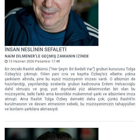
İNSAN NESLİNİN SEFALETİ
NAİM DİLMENER'LE GEÇMİŞ ZAMANIN İZİNDE
15 Haziran 2026 Pazartesi 17:48
Bir önceki Rashit albümü (“Her Şeyin Bir Bedeli Var”) grubun kurucusu Tolga
Özbey’siz çıkmıştı. Fiilen yani icra ve kayıtta Özbey’siz elbette; yoksa
şarkıların altında, yine bu eşsiz müzisyenin imzası vardı. O albümün de
hazırlandığı, yayınlandığı sıralarda grubun kadrosuna Erdem Helvacıoğlu
dahil olmuştu ve grup, yurt dışındaki yüz aklarımızdan biri olan bu
müzisyenle, belki farklı ama kesinlikle mükemmel şarkı ve albümlere imza
atmıştı. Ama Rashit Tolga Özbey demekti daha çok; çünkü Rashit’in
kurulmasının ve devam etmesinin sebebi, bu müzisyenimizin tahayyülleri
ve bunların şarkılara akmasıydı.