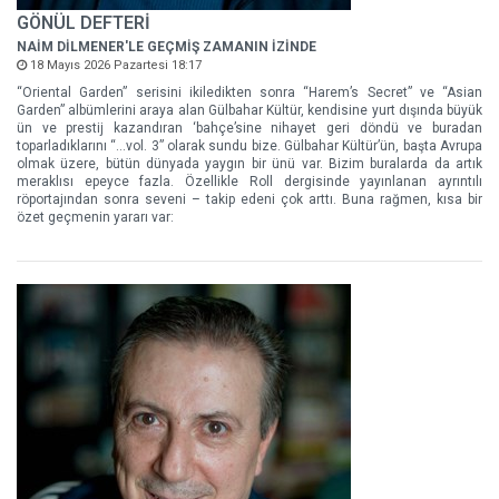
GÖNÜL DEFTERİ
NAİM DİLMENER'LE GEÇMİŞ ZAMANIN İZİNDE
18 Mayıs 2026 Pazartesi 18:17
“Oriental Garden” serisini ikiledikten sonra “Harem’s Secret” ve “Asian
Garden” albümlerini araya alan Gülbahar Kültür, kendisine yurt dışında büyük
ün ve prestij kazandıran ‘bahçe’sine nihayet geri döndü ve buradan
toparladıklarını “…vol. 3” olarak sundu bize. Gülbahar Kültür’ün, başta Avrupa
olmak üzere, bütün dünyada yaygın bir ünü var. Bizim buralarda da artık
meraklısı epeyce fazla. Özellikle Roll dergisinde yayınlanan ayrıntılı
röportajından sonra seveni – takip edeni çok arttı. Buna rağmen, kısa bir
özet geçmenin yararı var: