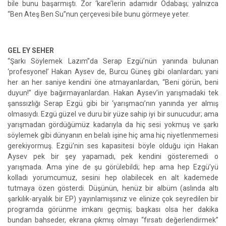
bile bunu başarmıştı. Zor ‘kare’lerin adamıdır Odabaşı; yalnızca
“Ben Ateş Ben Su”nun çerçevesi bile bunu görmeye yeter.
GEL EY SEHER
“Şarkı Söylemek Lazım”da Serap Ezgü’nün yanında bulunan
‘profesyonel’ Hakan Aysev de, Burcu Güneş gibi olanlardan; yani
her an her saniye kendini öne atmayanlardan, “Beni görün, beni
duyun!” diye bağırmayanlardan. Hakan Aysev’in yarışmadaki tek
şanssızlığı Serap Ezgü gibi bir ‘yarışmacı’nın yanında yer almış
olmasıydı. Ezgü güzel ve duru bir yüze sahip iyi bir sunucudur; ama
yarışmadan gördüğümüz kadarıyla da hiç sesi yokmuş ve şarkı
söylemek gibi dünyanın en belalı işine hiç ama hiç niyetlenmemesi
gerekiyormuş. Ezgü’nin ses kapasitesi böyle olduğu için Hakan
Aysev pek bir şey yapamadı, pek kendini gösteremedi o
yarışmada. Ama yine de şu görülebildi; hep ama hep Ezgü’yü
kolladı yorumcumuz, sesini hep olabilecek en alt kademede
tutmaya özen gösterdi. Düşünün, henüz bir albüm (aslında altı
şarkılık-aryalık bir EP) yayınlamışsınız ve elinize çok seyredilen bir
programda görünme imkanı geçmiş; başkası olsa her dakika
bundan bahseder, ekrana çıkmış olmayı “fırsatı değerlendirmek”