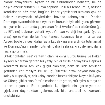
olarak anlayabilirdi. Aysev ne bu albümünden bahsetti, ne de
başka özelliklerinden. Dünya çapında ünlü bu tenor’umuz, aslında
kendisinden söz etse, bugüne kadar yaptıklarını sıralasa çok da
haksız olmayacak, söyledikleri havada kalmayacaktı. Placido
Domingo ayarında bir ses Aysev ve bunun böyle olduğunu görmek
için yakın bir zamanda yayınlanan “İnci Avcıları” adlı albümüne (ya
da EP’sine) bakmak yeterli. Aysev’in can verdiği her şarkı (ya da
arya) gerçekten de bir ‘inci’ tanesi, kusursuz birer inci tanesi.
Aysev, böyle bir sesi daha fazla kapalı kapıların ardında tutmamalı
ve Domingo’nun izinden gitmeli; daha fazla şarkı söylemeli, daha
fazla görünmeli.
Ortak noktaları ‘ses’ ve ‘tavır’ olan iki kişiyi, Burcu Güneş ve Hakan
Aysev’i bir araya getiren bu yazıyı bir ‘dilek’ ile bağlayalım. Hepimiz
kendimizi, hem sesi çok güçlü olanların, hem de sıfır seslilerin
şerrinden korumalıyız. Bu ‘iki uç’, ‘şirretlik’ ortak paydasında çok
kolay buluşabiliyor, çok kolay candan bezdirebiliyor. Neyse ki Aysev
ve Güneş gibiler var; ‘dev’ olmalarına rağmen, mülayim olmayı da
erdem sayanlar. Bu sayededir ki, diğerlerinin geren-yıpratan
çığlıklarını duymazdan gelemezsek bile unutabiliriz; zamanla
unutabiliriz.