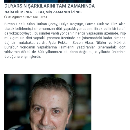
DUYARSIN ŞARKILARINI TAM ZAMANINDA
NAİM DİLMENER'LE GEÇMİŞ ZAMANIN İZİNDE
04 Ağustos 2026 Salı 06:41
Bircan Usallı Sılan Türkan Şoray, Hülya Koçyiğit, Fatma Girik ve Filiz Akın
olarak belirlemişti sinemamızın dört yapraklı yoncasını. İtiraz edilir bir tarafı
da yoktu; böyleydi, bu isimler vardı yoncanın her bir yaprağının üzerinde. Pop
müziğimizin dört yapraklı yoncası üzerinde de (sinemadaki kadar olmasa
da) bir mutabakat vardır; Ajda Pekkan, Sezen Aksu, Nilüfer ve Nükhet
Duru’dur yoncanın yapraklarına isimlerini yazdıranlar. Sinemadaki dört
yıldızımın dördü de 60’lı yıllarımıza ait; daha doğrusu, o yıllarda ünlerinin
doruğuna erişmişlerdir.