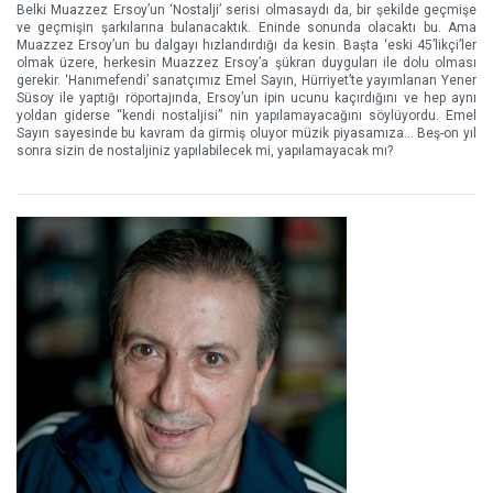
Belki Muazzez Ersoy’un ‘Nostalji’ serisi olmasaydı da, bir şekilde geçmişe
ve geçmişin şarkılarına bulanacaktık. Eninde sonunda olacaktı bu. Ama
Muazzez Ersoy’un bu dalgayı hızlandırdığı da kesin. Başta ‘eski 45’likçi’ler
olmak üzere, herkesin Muazzez Ersoy’a şükran duyguları ile dolu olması
gerekir. ‘Hanımefendi’ sanatçımız Emel Sayın, Hürriyet’te yayımlanan Yener
Süsoy ile yaptığı röportajında, Ersoy’un ipin ucunu kaçırdığını ve hep aynı
yoldan giderse “kendi nostaljisi” nin yapılamayacağını söylüyordu. Emel
Sayın sayesinde bu kavram da girmiş oluyor müzik piyasamıza... Beş-on yıl
sonra sizin de nostaljiniz yapılabilecek mi, yapılamayacak mı?