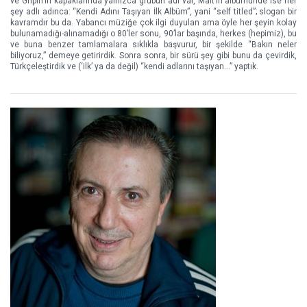
ve Gripin’in kapaklarında yalnızca grubun adı var, Malt’ın albümünde ise her
şey adlı adınca: “Kendi Adını Taşıyan İlk Albüm”, yani “self titled”; slogan bir
kavramdır bu da. Yabancı müziğe çok ilgi duyulan ama öyle her şeyin kolay
bulunamadığı-alınamadığı o 80’ler sonu, 90’lar başında, herkes (hepimiz), bu
ve buna benzer tamlamalara sıklıkla başvurur, bir şekilde “Bakın neler
biliyoruz,” demeye getirirdik. Sonra sonra, bir sürü şey gibi bunu da çevirdik,
Türkçeleştirdik ve (‘ilk’ ya da değil) “kendi adlarını taşıyan…” yaptık.