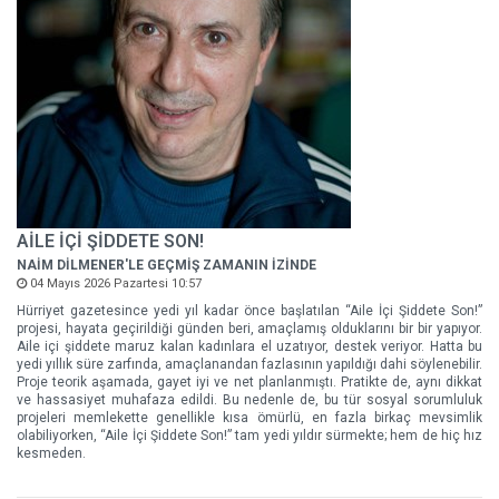
AİLE İÇİ ŞİDDETE SON!
NAİM DİLMENER'LE GEÇMİŞ ZAMANIN İZİNDE
04 Mayıs 2026 Pazartesi 10:57
Hürriyet gazetesince yedi yıl kadar önce başlatılan “Aile İçi Şiddete Son!”
projesi, hayata geçirildiği günden beri, amaçlamış olduklarını bir bir yapıyor.
Aile içi şiddete maruz kalan kadınlara el uzatıyor, destek veriyor. Hatta bu
yedi yıllık süre zarfında, amaçlanandan fazlasının yapıldığı dahi söylenebilir.
Proje teorik aşamada, gayet iyi ve net planlanmıştı. Pratikte de, aynı dikkat
ve hassasiyet muhafaza edildi. Bu nedenle de, bu tür sosyal sorumluluk
projeleri memlekette genellikle kısa ömürlü, en fazla birkaç mevsimlik
olabiliyorken, “Aile İçi Şiddete Son!” tam yedi yıldır sürmekte; hem de hiç hız
kesmeden.