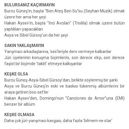
BULURSANIZ KAÇIRMAYIN
Burcu Güneş’in, başta “Ben Ateş Ben Su”su (Seyhan Müzik) olmak
üzere her ama her şeyi
Hakan Aysev’in, başta “İnci Avcıları” (Triolila) olmak üzere bütün
yaptıkları-yapacakları
Asya ve Sibel Gürsoy’un da her şeyi
SAKIN YAKLAŞMAYIN
Yarışmacı arkadaşlarına, ‘ses’leriyle ders vermeye kalkanlar
Jüri üyelerinin konuşma biçimlerini, son derece ırkçı, son derece
faşist bir biçimde ‘taklit’ etmeye kalkışanlar
KEŞKE OLSA
Burcu Güneş-Asya-Sibel Gürsoy’dan, birlikte söylenmiş bir şarkı
Asya ve Burcu Güneş’in eski ve baskısı tükenmiş albümlerini bir
araya getiren box-set’ler
Hakan Aysev’den, Domingo’nun “Canciones de Amor”una (EMI)
benzer bir albüm
KEŞKE OLMASA
Daha çok jüri-yarışmacı kavgası, daha fazla ‘bilmem ne star’