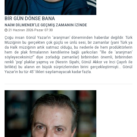
BİR GÜN DÖNSE BANA
NAİM DİLMENER'LE GEÇMİŞ ZAMANIN İZİNDE
21 Haziran 2026 Pazar 07:30
Çoğu insan Gönül Yazar’ın ‘aranjman’ döneminden haberdar değildir. Türk
Müziğinin bu gerçekten çok güçlü ve ünlü sesi, bir zamanlar (yani Türk ya
da Halk müziğinin artık satmaz olduğu, bu nedenle de hem prodüktörlerin
hem de plak firmalarının kendilerine bağlı şarkıcıları “İlle de ‘aranjman’
söyleyeceksiniz!” diye zorladığı zamanlar) birbirinden önemli, birbirinden
renkli ‘pop’ plaklar yapmış ve (Nesrin Sipahi, Gönül Akkor ve İnci Çayırlı ile
birlikte) bu alanın en büyük sürprizlerinden birini gerçekleştirmişti… Gönül
Yazar’ın bu tür 45' likleri sayılamayacak kadar fazla.