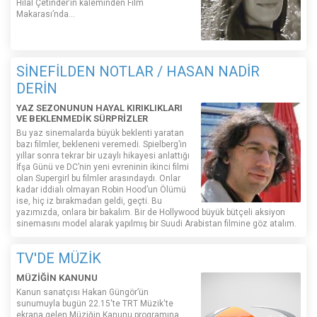
Hilal Çetinder’in kaleminden Film
Makarası’nda…
SİNEFİLDEN NOTLAR / HASAN NADİR
DERİN
YAZ SEZONUNUN HAYAL KIRIKLIKLARI
VE BEKLENMEDİK SÜRPRİZLER
Bu yaz sinemalarda büyük beklenti yaratan
bazı filmler, bekleneni veremedi. Spielberg’in
yıllar sonra tekrar bir uzaylı hikayesi anlattığı
İfşa Günü ve DC’nin yeni evreninin ikinci filmi
olan Supergirl bu filmler arasındaydı. Onlar
kadar iddialı olmayan Robin Hood’un Ölümü
ise, hiç iz bırakmadan geldi, geçti. Bu
yazımızda, onlara bir bakalım. Bir de Hollywood büyük bütçeli aksiyon
sinemasını model alarak yapılmış bir Suudi Arabistan filmine göz atalım.
TV'DE MÜZİK
MÜZİĞİN KANUNU
Kanun sanatçısı Hakan Güngör’ün
sunumuyla bugün 22.15'te TRT Müzik'te
ekrana gelen Müziğin Kanunu programına,