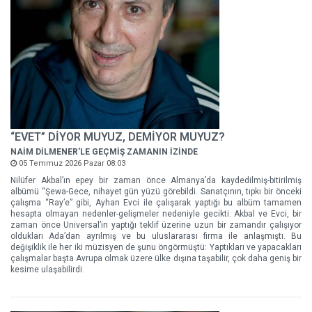
“EVET” DİYOR MUYUZ, DEMİYOR MUYUZ?
NAİM DİLMENER'LE GEÇMİŞ ZAMANIN İZİNDE
05 Temmuz 2026 Pazar 08:03
Nilüfer Akbal’ın epey bir zaman önce Almanya’da kaydedilmiş-bitirilmiş
albümü “Şewa-Gece, nihayet gün yüzü görebildi. Sanatçının, tıpkı bir önceki
çalışma “Ray’e” gibi, Ayhan Evci ile çalışarak yaptığı bu albüm tamamen
hesapta olmayan nedenler-gelişmeler nedeniyle gecikti. Akbal ve Evci, bir
zaman önce Universal’in yaptığı teklif üzerine uzun bir zamandır çalışıyor
oldukları Ada’dan ayrılmış ve bu uluslararası firma ile anlaşmıştı. Bu
değişiklik ile her iki müzisyen de şunu öngörmüştü: Yaptıkları ve yapacakları
çalışmalar başta Avrupa olmak üzere ülke dışına taşabilir, çok daha geniş bir
kesime ulaşabilirdi.