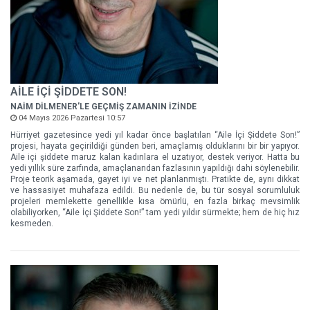
AİLE İÇİ ŞİDDETE SON!
NAİM DİLMENER'LE GEÇMİŞ ZAMANIN İZİNDE
04 Mayıs 2026 Pazartesi 10:57
Hürriyet gazetesince yedi yıl kadar önce başlatılan “Aile İçi Şiddete Son!”
projesi, hayata geçirildiği günden beri, amaçlamış olduklarını bir bir yapıyor.
Aile içi şiddete maruz kalan kadınlara el uzatıyor, destek veriyor. Hatta bu
yedi yıllık süre zarfında, amaçlanandan fazlasının yapıldığı dahi söylenebilir.
Proje teorik aşamada, gayet iyi ve net planlanmıştı. Pratikte de, aynı dikkat
ve hassasiyet muhafaza edildi. Bu nedenle de, bu tür sosyal sorumluluk
projeleri memlekette genellikle kısa ömürlü, en fazla birkaç mevsimlik
olabiliyorken, “Aile İçi Şiddete Son!” tam yedi yıldır sürmekte; hem de hiç hız
kesmeden.