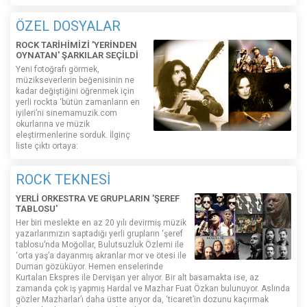
ÖZEL DOSYALAR
ROCK TARİHİMİZİ 'YERİNDEN
OYNATAN' ŞARKILAR SEÇİLDİ
Yeni fotoğrafı görmek,
müzikseverlerin beğenisinin ne
kadar değiştiğini öğrenmek için
yerli rockta ‘bütün zamanların en
iyileri’ni sinemamuzik.com
okurlarına ve müzik
eleştirmenlerine sorduk. İlginç
liste çıktı ortaya:
ROCK TEKNESİ
YERLİ ORKESTRA VE GRUPLARIN 'ŞEREF
TABLOSU'
Her biri meslekte en az 20 yılı devirmiş müzik
yazarlarımızın saptadığı yerli grupların ‘şeref
tablosu’nda Moğollar, Bulutsuzluk Özlemi ile
‘orta yaş’a dayanmış akranlar mor ve ötesi ile
Duman gözüküyor. Hemen enselerinde
Kurtalan Ekspres ile Dervişan yer alıyor. Bir alt basamakta ise, az
zamanda çok iş yapmış Hardal ve Mazhar Fuat Özkan bulunuyor. Aslında
gözler Mazharlar’ı daha üstte arıyor da, ‘ticaret’in dozunu kaçırmak