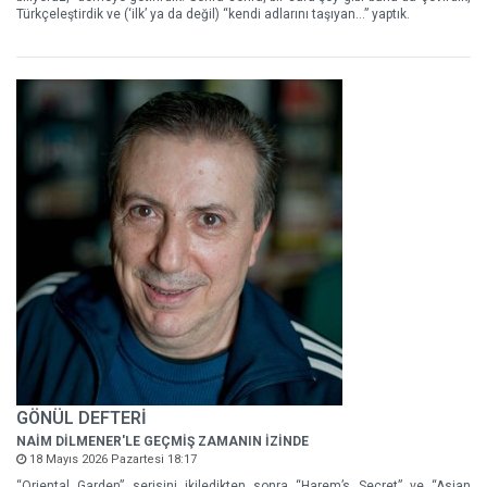
Türkçeleştirdik ve (‘ilk’ ya da değil) “kendi adlarını taşıyan…” yaptık.
GÖNÜL DEFTERİ
NAİM DİLMENER'LE GEÇMİŞ ZAMANIN İZİNDE
18 Mayıs 2026 Pazartesi 18:17
“Oriental Garden” serisini ikiledikten sonra “Harem’s Secret” ve “Asian