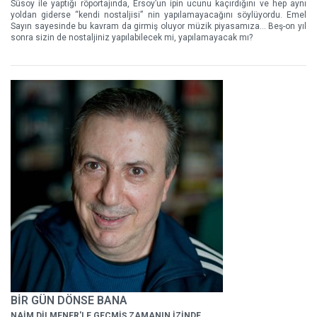
Süsoy ile yaptığı röportajında, Ersoy’un ipin ucunu kaçırdığını ve hep aynı
yoldan giderse “kendi nostaljisi” nin yapılamayacağını söylüyordu. Emel
Sayın sayesinde bu kavram da girmiş oluyor müzik piyasamıza... Beş-on yıl
sonra sizin de nostaljiniz yapılabilecek mi, yapılamayacak mı?
BİR GÜN DÖNSE BANA
NAİM DİLMENER'LE GEÇMİŞ ZAMANIN İZİNDE