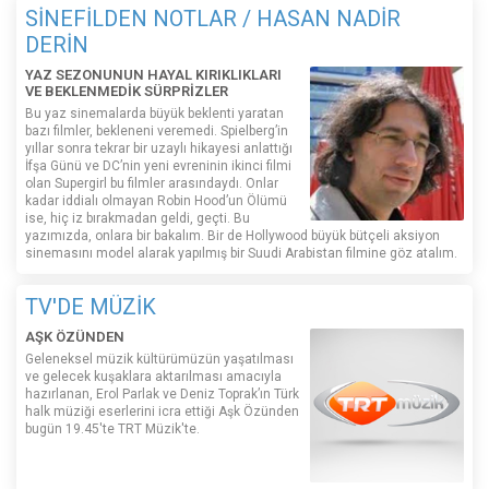
SİNEFİLDEN NOTLAR / HASAN NADİR
DERİN
YAZ SEZONUNUN HAYAL KIRIKLIKLARI
VE BEKLENMEDİK SÜRPRİZLER
Bu yaz sinemalarda büyük beklenti yaratan
bazı filmler, bekleneni veremedi. Spielberg’in
yıllar sonra tekrar bir uzaylı hikayesi anlattığı
İfşa Günü ve DC’nin yeni evreninin ikinci filmi
olan Supergirl bu filmler arasındaydı. Onlar
kadar iddialı olmayan Robin Hood’un Ölümü
ise, hiç iz bırakmadan geldi, geçti. Bu
yazımızda, onlara bir bakalım. Bir de Hollywood büyük bütçeli aksiyon
sinemasını model alarak yapılmış bir Suudi Arabistan filmine göz atalım.
TV'DE MÜZİK
AŞK ÖZÜNDEN
Geleneksel müzik kültürümüzün yaşatılması
ve gelecek kuşaklara aktarılması amacıyla
hazırlanan, Erol Parlak ve Deniz Toprak’ın Türk
halk müziği eserlerini icra ettiği Aşk Özünden
bugün 19.45'te TRT Müzik'te.