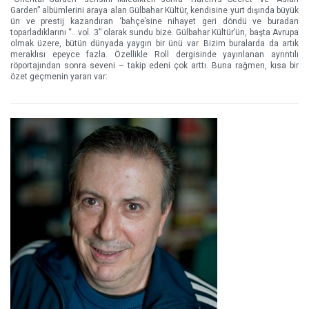
Garden” albümlerini araya alan Gülbahar Kültür, kendisine yurt dışında büyük
ün ve prestij kazandıran ‘bahçe’sine nihayet geri döndü ve buradan
toparladıklarını “…vol. 3” olarak sundu bize. Gülbahar Kültür’ün, başta Avrupa
olmak üzere, bütün dünyada yaygın bir ünü var. Bizim buralarda da artık
meraklısı epeyce fazla. Özellikle Roll dergisinde yayınlanan ayrıntılı
röportajından sonra seveni – takip edeni çok arttı. Buna rağmen, kısa bir
özet geçmenin yararı var: