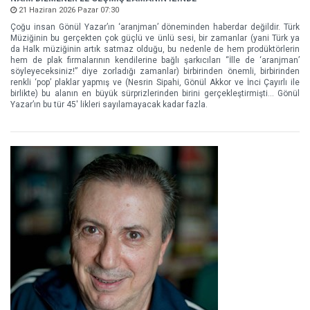
21 Haziran 2026 Pazar 07:30
Çoğu insan Gönül Yazar’ın ‘aranjman’ döneminden haberdar değildir. Türk
Müziğinin bu gerçekten çok güçlü ve ünlü sesi, bir zamanlar (yani Türk ya
da Halk müziğinin artık satmaz olduğu, bu nedenle de hem prodüktörlerin
hem de plak firmalarının kendilerine bağlı şarkıcıları “İlle de ‘aranjman’
söyleyeceksiniz!” diye zorladığı zamanlar) birbirinden önemli, birbirinden
renkli ‘pop’ plaklar yapmış ve (Nesrin Sipahi, Gönül Akkor ve İnci Çayırlı ile
birlikte) bu alanın en büyük sürprizlerinden birini gerçekleştirmişti… Gönül
Yazar’ın bu tür 45' likleri sayılamayacak kadar fazla.