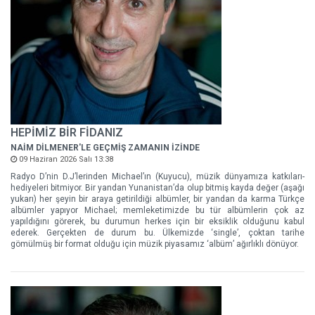
HEPİMİZ BİR FİDANIZ
NAİM DİLMENER'LE GEÇMİŞ ZAMANIN İZİNDE
09 Haziran 2026 Salı 13:38
Radyo D’nin D.J’lerinden Michael’ın (Kuyucu), müzik dünyamıza katkıları-
hediyeleri bitmiyor. Bir yandan Yunanistan’da olup bitmiş kayda değer (aşağı
yukarı) her şeyin bir araya getirildiği albümler, bir yandan da karma Türkçe
albümler yapıyor Michael; memleketimizde bu tür albümlerin çok az
yapıldığını görerek, bu durumun herkes için bir eksiklik olduğunu kabul
ederek. Gerçekten de durum bu. Ülkemizde ‘single’, çoktan tarihe
gömülmüş bir format olduğu için müzik piyasamız ‘albüm’ ağırlıklı dönüyor.