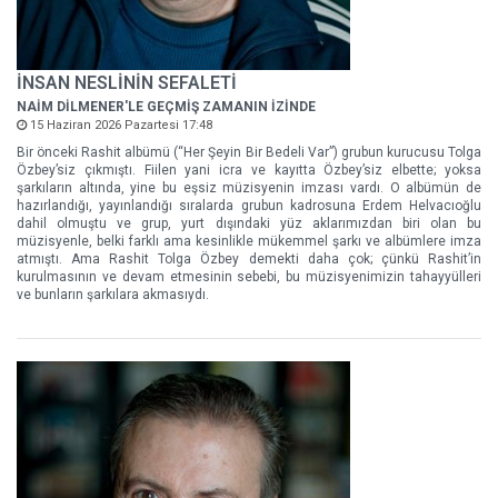
İNSAN NESLİNİN SEFALETİ
NAİM DİLMENER'LE GEÇMİŞ ZAMANIN İZİNDE
15 Haziran 2026 Pazartesi 17:48
Bir önceki Rashit albümü (“Her Şeyin Bir Bedeli Var”) grubun kurucusu Tolga
Özbey’siz çıkmıştı. Fiilen yani icra ve kayıtta Özbey’siz elbette; yoksa
şarkıların altında, yine bu eşsiz müzisyenin imzası vardı. O albümün de
hazırlandığı, yayınlandığı sıralarda grubun kadrosuna Erdem Helvacıoğlu
dahil olmuştu ve grup, yurt dışındaki yüz aklarımızdan biri olan bu
müzisyenle, belki farklı ama kesinlikle mükemmel şarkı ve albümlere imza
atmıştı. Ama Rashit Tolga Özbey demekti daha çok; çünkü Rashit’in
kurulmasının ve devam etmesinin sebebi, bu müzisyenimizin tahayyülleri
ve bunların şarkılara akmasıydı.