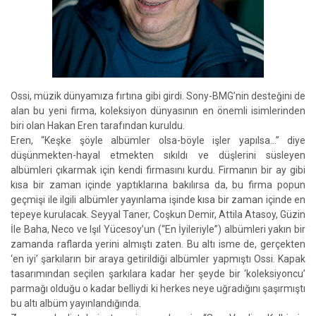
Ossi, müzik dünyamıza fırtına gibi girdi. Sony-BMG’nin desteğini de
alan bu yeni firma, koleksiyon dünyasının en önemli isimlerinden
biri olan Hakan Eren tarafından kuruldu.
Eren, “Keşke şöyle albümler olsa-böyle işler yapılsa…” diye
düşünmekten-hayal etmekten sıkıldı ve düşlerini süsleyen
albümleri çıkarmak için kendi firmasını kurdu. Firmanın bir ay gibi
kısa bir zaman içinde yaptıklarına bakılırsa da, bu firma popun
geçmişi ile ilgili albümler yayınlama işinde kısa bir zaman içinde en
tepeye kurulacak. Seyyal Taner, Coşkun Demir, Attila Atasoy, Güzin
İle Baha, Neco ve Işıl Yücesoy’un (“En İyileriyle”) albümleri yakın bir
zamanda raflarda yerini almıştı zaten. Bu altı isme de, gerçekten
‘en iyi’ şarkıların bir araya getirildiği albümler yapmıştı Ossi. Kapak
tasarımından seçilen şarkılara kadar her şeyde bir ‘koleksiyoncu’
parmağı olduğu o kadar belliydi ki herkes neye uğradığını şaşırmıştı
bu altı albüm yayınlandığında.