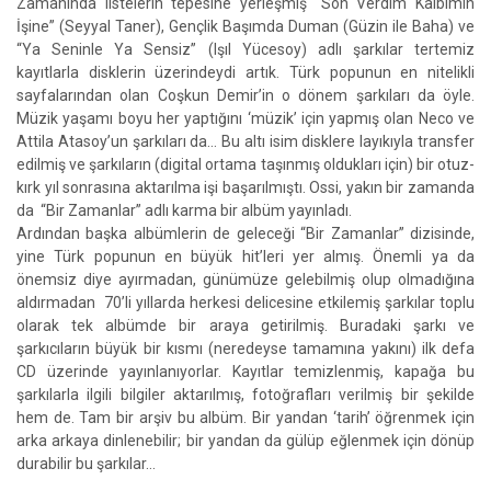
Zamanında listelerin tepesine yerleşmiş “Son Verdim Kalbimin
İşine” (Seyyal Taner), Gençlik Başımda Duman (Güzin ile Baha) ve
“Ya Seninle Ya Sensiz” (Işıl Yücesoy) adlı şarkılar tertemiz
kayıtlarla disklerin üzerindeydi artık. Türk popunun en nitelikli
sayfalarından olan Coşkun Demir’in o dönem şarkıları da öyle.
Müzik yaşamı boyu her yaptığını ‘müzik’ için yapmış olan Neco ve
Attila Atasoy’un şarkıları da… Bu altı isim disklere layıkıyla transfer
edilmiş ve şarkıların (digital ortama taşınmış oldukları için) bir otuz-
kırk yıl sonrasına aktarılma işi başarılmıştı. Ossi, yakın bir zamanda
da “Bir Zamanlar” adlı karma bir albüm yayınladı.
Ardından başka albümlerin de geleceği “Bir Zamanlar” dizisinde,
yine Türk popunun en büyük hit’leri yer almış. Önemli ya da
önemsiz diye ayırmadan, günümüze gelebilmiş olup olmadığına
aldırmadan 70’li yıllarda herkesi delicesine etkilemiş şarkılar toplu
olarak tek albümde bir araya getirilmiş. Buradaki şarkı ve
şarkıcıların büyük bir kısmı (neredeyse tamamına yakını) ilk defa
CD üzerinde yayınlanıyorlar. Kayıtlar temizlenmiş, kapağa bu
şarkılarla ilgili bilgiler aktarılmış, fotoğrafları verilmiş bir şekilde
hem de. Tam bir arşiv bu albüm. Bir yandan ‘tarih’ öğrenmek için
arka arkaya dinlenebilir; bir yandan da gülüp eğlenmek için dönüp
durabilir bu şarkılar…