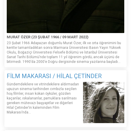
MURAT ÖZER (23 ŞUBAT 1966 / 09 MART 2022)
23 Şubat 1966 Adapazarı doğumlu Murat Özer, ilk ve orta öğrenimini bu
kentte tamamladıktan sonra Marmara Üniversitesi Basın Yayın Yüksek
Okulu, Boğaziçi Üniversitesi Felsefe Bölümü ve İstanbul Üniversitesi
Sanat Tarihi Bölümü’nde toplam 11 yıl öğrenim gördü; ancak üçünü de
bitirmedi. 1990’da 2000’e Doğru dergisinde sinema yazılarına başladı...
FİLM MAKARASI / HİLAL ÇETİNDER
Gündemdekilere ve vitrindekilere aldırmadan
upuzun sinema tarihinden cımbızla seçilen
hoş filmler, insan kokan öyküler, gözden
kaçanlar, ıskalananlar, pamuklara sarılması
gereken mütevazı başyapıtlar ve diğerleri
Hilal Çetinder’in kaleminden Film
Makarası’nda…