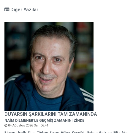
Diğer Yazılar
DUYARSIN ŞARKILARINI TAM ZAMANINDA
NAİM DİLMENER'LE GEÇMİŞ ZAMANIN İZİNDE
04 Ağustos 2026 Salı 06:41
Bircan Usallı Sılan Türkan Şoray, Hülya Koçyiğit, Fatma Girik ve Filiz Akın