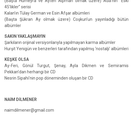
(Başta Hümeyra ve Ayten Alpman olmak üzere) Ada’nın “Eski
45’likler” serisi
Kalan’ın Tülay German ve Esin Afşar albümleri
(Başta Şükran Ay olmak üzere) Coşkun’un yayınladığı bütün
albümler
SAKIN YAKLAŞMAYIN
Şarkıların orijinal versiyonlarıyla yapılmayan karma albümler
Hurşit Yenigün ve benzerleri tarafından yapılmış ‘nostalji’ albümleri
KEŞKE OLSA
Ay-Feri, Gönül Turgut, Şenay, Ayla Dikmen ve Semiramis
Pekkan’dan herhangi bir CD
Nesrin Sipahi’nin pop döneminden oluşan bir CD
NAİM DİLMENER
naimdilmener@gmail.com