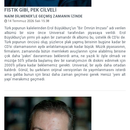
FISTIK GİBİ, PEK CİLVELİ
NAİM DİLMENER'LE GEÇMİŞ ZAMANIN İZİNDE
14 Temmuz 2026 Salı 15:38
Türk popunun kalelerinden Erol Büyükburç’un “Bir Ömrün İmzası” adı verilen
albümü bir süre önce Universal tarafından piyasaya verildi. Erol
Büyükburç’un yirmi yılı aşkın bir zamandır ilk albümü bu, üstelik ilk CD’si de.
Türk popunun öncüsü olup, yüzlerce plak yapmış birisinin bugüne kadar bir
CD’si olamamasının ayıbı anlatılamayacak kadar büyük. Müzik piyasasının,
firmaların; zamanında bütün memleketi avuçlarının içine alabilmiş birisine
çok daha ‘yakın’ davranması beklenirdi ama, ne yazık ki öyle olmadı ve
müziğe 50’li yıllarda başlamış dev bir sanatçımızın ilk diskini edinmek için
2000’li yıllara kadar beklememiz gerekti. Universal, bir ayıbı daha ortadan
kaldırdı. Gönül, bu şarkıların orijinal versiyonları ile yayımlanmasını isterdi
ama galiba bunun için biraz daha zaman geçmesi gerek. Henüz ‘yeni alt
yapı’ merakımız geçmedi.