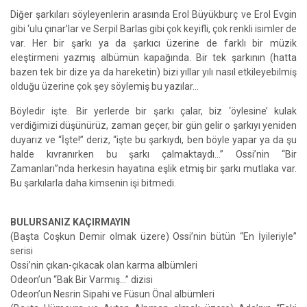
Diğer şarkıları söyleyenlerin arasında Erol Büyükburç ve Erol Evgin
gibi ‘ulu çınar’lar ve Serpil Barlas gibi çok keyifli, çok renkli isimler de
var. Her bir şarkı ya da şarkıcı üzerine de farklı bir müzik
eleştirmeni yazmış albümün kapağında. Bir tek şarkının (hatta
bazen tek bir dize ya da hareketin) bizi yıllar yılı nasıl etkileyebilmiş
olduğu üzerine çok şey söylemiş bu yazılar…
Böyledir işte. Bir yerlerde bir şarkı çalar, biz ‘öylesine’ kulak
verdiğimizi düşünürüz, zaman geçer, bir gün gelir o şarkıyı yeniden
duyarız ve “İşte!” deriz, “işte bu şarkıydı, ben böyle yapar ya da şu
halde kıvranırken bu şarkı çalmaktaydı…” Ossi’nin “Bir
Zamanları”nda herkesin hayatına eşlik etmiş bir şarkı mutlaka var.
Bu şarkılarla daha kimsenin işi bitmedi.
BULURSANIZ KAÇIRMAYIN
(Başta Coşkun Demir olmak üzere) Ossi’nin bütün “En İyileriyle”
serisi
Ossi’nin çıkan-çıkacak olan karma albümleri
Odeon’un “Bak Bir Varmış…” dizisi
Odeon’un Nesrin Sipahi ve Füsun Önal albümleri