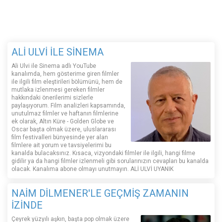
ALİ ULVİ İLE SİNEMA
Ali Ulvi ile Sinema adlı YouTube
kanalımda, hem gösterime giren filmler
ile ilgili film eleştirileri bölümünü, hem de
mutlaka izlenmesi gereken filmler
hakkındaki önerilerimi sizlerle
paylaşıyorum. Film analizleri kapsamında,
unutulmaz filmler ve haftanın filmlerine
ek olarak, Altın Küre - Golden Globe ve
Oscar başta olmak üzere, uluslararası
film festivalleri bünyesinde yer alan
filmlere ait yorum ve tavsiyelerimi bu
kanalda bulacaksınız. Kısaca, vizyondaki filmler ile ilgili, hangi filme
gidilir ya da hangi filmler izlenmeli gibi sorularınızın cevapları bu kanalda
olacak. Kanalıma abone olmayı unutmayın. ALİ ULVİ UYANIK
NAİM DİLMENER'LE GEÇMİŞ ZAMANIN
İZİNDE
Çeyrek yüzyılı aşkın, başta pop olmak üzere