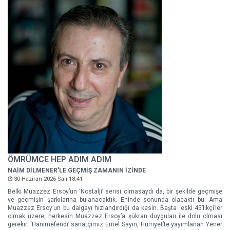
ÖMRÜMCE HEP ADIM ADIM
NAİM DİLMENER'LE GEÇMİŞ ZAMANIN İZİNDE
30 Haziran 2026 Salı 18:41
Belki Muazzez Ersoy’un ‘Nostalji’ serisi olmasaydı da, bir şekilde geçmişe
ve geçmişin şarkılarına bulanacaktık. Eninde sonunda olacaktı bu. Ama
Muazzez Ersoy’un bu dalgayı hızlandırdığı da kesin. Başta ‘eski 45’likçi’ler
olmak üzere, herkesin Muazzez Ersoy’a şükran duyguları ile dolu olması
gerekir. ‘Hanımefendi’ sanatçımız Emel Sayın, Hürriyet’te yayımlanan Yener