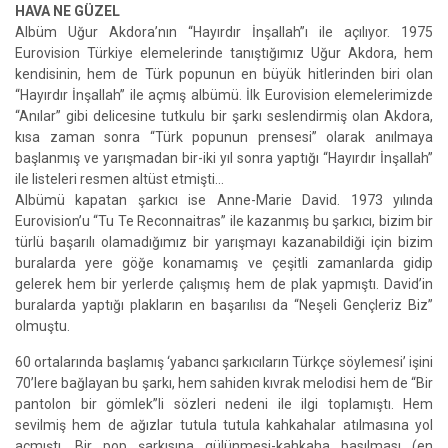
HAVA NE GÜZEL
Albüm Uğur Akdora’nın “Hayırdır İnşallah”ı ile açılıyor. 1975
Eurovision Türkiye elemelerinde tanıştığımız Uğur Akdora, hem
kendisinin, hem de Türk popunun en büyük hitlerinden biri olan
“Hayırdır İnşallah” ile açmış albümü. İlk Eurovision elemelerimizde
“Anılar” gibi delicesine tutkulu bir şarkı seslendirmiş olan Akdora,
kısa zaman sonra “Türk popunun prensesi” olarak anılmaya
başlanmış ve yarışmadan bir-iki yıl sonra yaptığı “Hayırdır İnşallah”
ile listeleri resmen altüst etmişti…
Albümü kapatan şarkıcı ise Anne-Marie David. 1973 yılında
Eurovision’u “Tu Te Reconnaitras” ile kazanmış bu şarkıcı, bizim bir
türlü başarılı olamadığımız bir yarışmayı kazanabildiği için bizim
buralarda yere göğe konamamış ve çeşitli zamanlarda gidip
gelerek hem bir yerlerde çalışmış hem de plak yapmıştı. David’in
buralarda yaptığı plakların en başarılısı da “Neşeli Gençleriz Biz”
olmuştu.
60 ortalarında başlamış ‘yabancı şarkıcıların Türkçe söylemesi’ işini
70’lere bağlayan bu şarkı, hem sahiden kıvrak melodisi hem de “Bir
pantolon bir gömlek”li sözleri nedeni ile ilgi toplamıştı. Hem
sevilmiş hem de ağızlar tutula tutula kahkahalar atılmasına yol
açmıştı. Bir pop şarkısına gülünmesi-kahkaha basılması (en