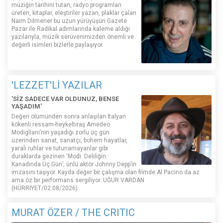
müziğin tarihini tutan, radyo programları
üreten, kitaplar, eleştiriler yazan, plaklar çalan
Naim Dilmener bu uzun yürüyüşün Gazete
Pazar ile Radikal adımlarında kaleme aldığı
yazılarıyla, müzik serüvenimizden önemli ve
değerli isimleri bizlerle paylaşıyor.
'LEZZET'Lİ YAZILAR
'SİZ SADECE VAR OLDUNUZ, BENSE
YAŞADIM'
Değeri ölümünden sonra anlaşılan İtalyan
kökenli ressam-heykeltıraş Amedeo
Modigliani’nin yaşadığı zorlu üç gün
üzerinden sanat, sanatçı, bohem hayatlar,
yaralı ruhlar ve tutunamayanlar gibi
duraklarda gezinen ‘Modi: Deliliğin
Kanadında Üç Gün’, ünlü aktör Johnny Depp’in
imzasını taşıyor. Kayda değer bir çalışma olan filmde Al Pacino da az
ama öz bir performans sergiliyor. UĞUR VARDAN
(HÜRRİYET/02.08/2026)
MURAT ÖZER / THE CRITIC