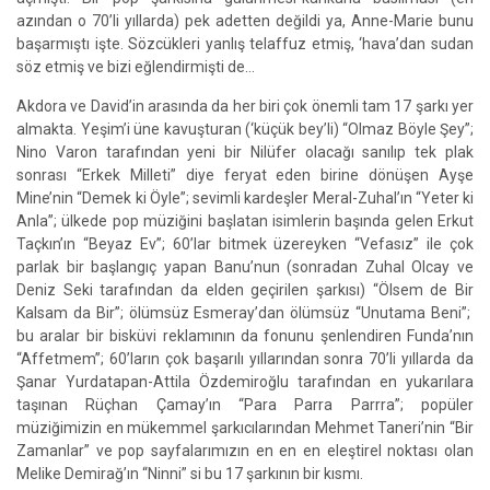
azından o 70’li yıllarda) pek adetten değildi ya, Anne-Marie bunu
başarmıştı işte. Sözcükleri yanlış telaffuz etmiş, ‘hava’dan sudan
söz etmiş ve bizi eğlendirmişti de…
Akdora ve David’in arasında da her biri çok önemli tam 17 şarkı yer
almakta. Yeşim’i üne kavuşturan (‘küçük bey’li) “Olmaz Böyle Şey”;
Nino Varon tarafından yeni bir Nilüfer olacağı sanılıp tek plak
sonrası “Erkek Milleti” diye feryat eden birine dönüşen Ayşe
Mine’nin “Demek ki Öyle”; sevimli kardeşler Meral-Zuhal’ın “Yeter ki
Anla”; ülkede pop müziğini başlatan isimlerin başında gelen Erkut
Taçkın’ın “Beyaz Ev”; 60’lar bitmek üzereyken “Vefasız” ile çok
parlak bir başlangıç yapan Banu’nun (sonradan Zuhal Olcay ve
Deniz Seki tarafından da elden geçirilen şarkısı) “Ölsem de Bir
Kalsam da Bir”; ölümsüz Esmeray’dan ölümsüz “Unutama Beni”;
bu aralar bir bisküvi reklamının da fonunu şenlendiren Funda’nın
“Affetmem”; 60’ların çok başarılı yıllarından sonra 70’li yıllarda da
Şanar Yurdatapan-Attila Özdemiroğlu tarafından en yukarılara
taşınan Rüçhan Çamay’ın “Para Parra Parrra”; popüler
müziğimizin en mükemmel şarkıcılarından Mehmet Taneri’nin “Bir
Zamanlar” ve pop sayfalarımızın en en en eleştirel noktası olan
Melike Demirağ’ın “Ninni” si bu 17 şarkının bir kısmı.