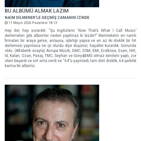
BU ALBÜMÜ ALMAK LAZIM
NAİM DİLMENER'LE GEÇMİŞ ZAMANIN İZİNDE
11 Mayıs 2026 Pazartesi 18:13
Hep der, hep sorardık: “Şu İngilizlerin ‘Now That’s What I Call Music’
derlemeleri gibi albümler neden yapılmaz ki bizde?” Memleketin en namlı
firmaları bir araya gelse, anlaşsa, işbirliği yapsa ve en az iki disklik bir hit
derlemesi yayınlasa ne iyi olurdu diye düşünür, hayaller kurardık. Sonunda
oldu. (Alfabetik sırayla) Avrupa Müzik, DMC, DSM, EMI, Erolköse, Esen, Hitt,
Id, Kalan, Ozan, Pasaj, TMC, Seyhan ve Sony&BMG olmaz denileni yaptı, zor
olanı başardı ve sırt sırta verdi ve “64”ü yayınladı; tam dört disklik, 64 şarkılık
karma bir albümü.