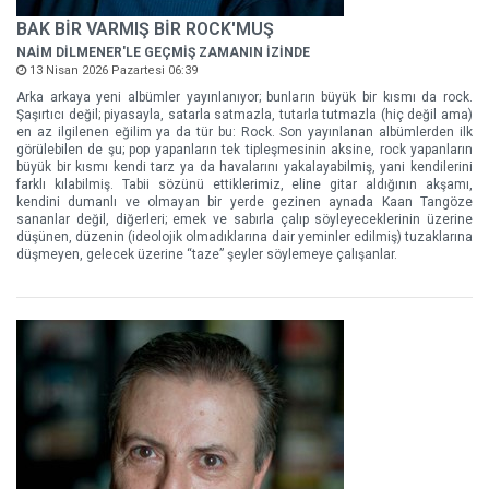
BAK BİR VARMIŞ BİR ROCK'MUŞ
NAİM DİLMENER'LE GEÇMİŞ ZAMANIN İZİNDE
13 Nisan 2026 Pazartesi 06:39
Arka arkaya yeni albümler yayınlanıyor; bunların büyük bir kısmı da rock.
Şaşırtıcı değil; piyasayla, satarla satmazla, tutarla tutmazla (hiç değil ama)
en az ilgilenen eğilim ya da tür bu: Rock. Son yayınlanan albümlerden ilk
görülebilen de şu; pop yapanların tek tipleşmesinin aksine, rock yapanların
büyük bir kısmı kendi tarz ya da havalarını yakalayabilmiş, yani kendilerini
farklı kılabilmiş. Tabii sözünü ettiklerimiz, eline gitar aldığının akşamı,
kendini dumanlı ve olmayan bir yerde gezinen aynada Kaan Tangöze
sananlar değil, diğerleri; emek ve sabırla çalıp söyleyeceklerinin üzerine
düşünen, düzenin (ideolojik olmadıklarına dair yeminler edilmiş) tuzaklarına
düşmeyen, gelecek üzerine “taze” şeyler söylemeye çalışanlar.