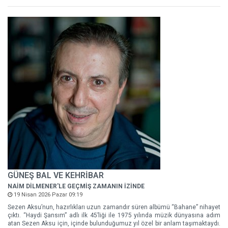
GÜNEŞ BAL VE KEHRİBAR
NAİM DİLMENER'LE GEÇMİŞ ZAMANIN İZİNDE
19 Nisan 2026 Pazar 09:19
Sezen Aksu’nun, hazırlıkları uzun zamandır süren albümü “Bahane” nihayet
çıktı. “Haydi Şansım” adlı ilk 45’liği ile 1975 yılında müzik dünyasına adım
atan Sezen Aksu için, içinde bulunduğumuz yıl özel bir anlam taşımaktaydı.