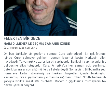
FELEKTEN BİR GECE
NAİM DİLMENER'LE GEÇMİŞ ZAMANIN İZİNDE
07 Nisan 2026 Salı 06:49
On beş dakikalık bir gecikme sonrası Cure sahnedeydi. Bir ışık fırtınası
içinde Cure sahneye gelirken resmen kıyamet koptu. Herkesin elleri
havadaydı. Ya yumruk ya zafer işareti yapılıyordu. Bu ikisini yapmayanlar ise
delicesine alkış tutuyordu. Cure, Amerika’da her zaman cok sevilmişti,
üstelik bu aralar son albümü ile de listelerdeydi. Son albüm, Billboard’ta yedi
numaraya kadar yükselmiş ve herkesi hayretler içinde bırakmıştı…
Yaşlanmış, biraz şişmanlamış olmasına rağmen, Robert Smith herkesi ilk
şarkıyla birlikte mest etti. “Robert!.. Robert!..” çığlıklarına müzisyenin tek
cevabı şarkılar oluyordu.