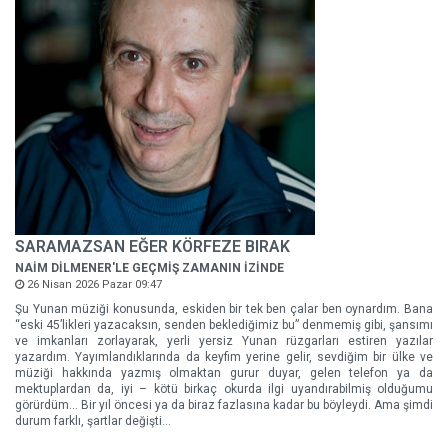
SARAMAZSAN EĞER KÖRFEZE BIRAK
NAİM DİLMENER'LE GEÇMİŞ ZAMANIN İZİNDE
26 Nisan 2026 Pazar 09:47
Şu Yunan müziği konusunda, eskiden bir tek ben çalar ben oynardım. Bana
“eski 45’likleri yazacaksın, senden beklediğimiz bu” denmemiş gibi, şansımı
ve imkanları zorlayarak, yerli yersiz Yunan rüzgarları estiren yazılar
yazardım. Yayımlandıklarında da keyfim yerine gelir, sevdiğim bir ülke ve
müziği hakkında yazmış olmaktan gurur duyar, gelen telefon ya da
mektuplardan da, iyi – kötü birkaç okurda ilgi uyandırabilmiş olduğumu
görürdüm... Bir yıl öncesi ya da biraz fazlasına kadar bu böyleydi. Ama şimdi
durum farklı, şartlar değişti...