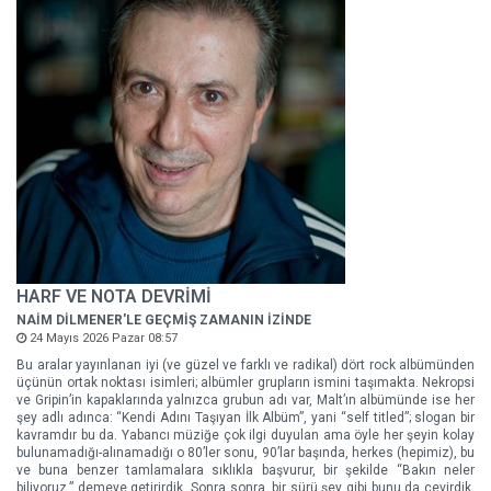
HARF VE NOTA DEVRİMİ
NAİM DİLMENER'LE GEÇMİŞ ZAMANIN İZİNDE
24 Mayıs 2026 Pazar 08:57
Bu aralar yayınlanan iyi (ve güzel ve farklı ve radikal) dört rock albümünden
üçünün ortak noktası isimleri; albümler grupların ismini taşımakta. Nekropsi
ve Gripin’in kapaklarında yalnızca grubun adı var, Malt’ın albümünde ise her
şey adlı adınca: “Kendi Adını Taşıyan İlk Albüm”, yani “self titled”; slogan bir
kavramdır bu da. Yabancı müziğe çok ilgi duyulan ama öyle her şeyin kolay
bulunamadığı-alınamadığı o 80’ler sonu, 90’lar başında, herkes (hepimiz), bu
ve buna benzer tamlamalara sıklıkla başvurur, bir şekilde “Bakın neler
biliyoruz,” demeye getirirdik. Sonra sonra, bir sürü şey gibi bunu da çevirdik,