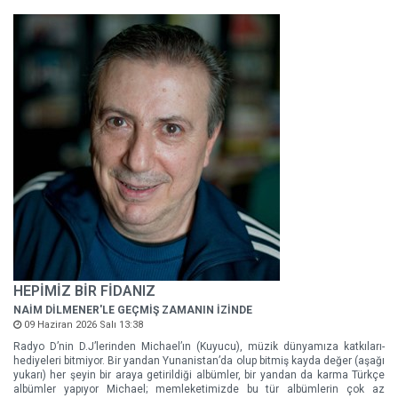
HEPİMİZ BİR FİDANIZ
NAİM DİLMENER'LE GEÇMİŞ ZAMANIN İZİNDE
09 Haziran 2026 Salı 13:38
Radyo D’nin D.J’lerinden Michael’ın (Kuyucu), müzik dünyamıza katkıları-
hediyeleri bitmiyor. Bir yandan Yunanistan’da olup bitmiş kayda değer (aşağı
yukarı) her şeyin bir araya getirildiği albümler, bir yandan da karma Türkçe
albümler yapıyor Michael; memleketimizde bu tür albümlerin çok az