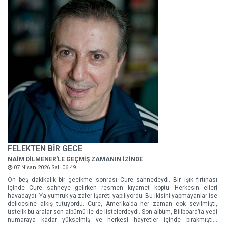
FELEKTEN BİR GECE
NAİM DİLMENER'LE GEÇMİŞ ZAMANIN İZİNDE
07 Nisan 2026 Salı 06:49
On beş dakikalık bir gecikme sonrası Cure sahnedeydi. Bir ışık fırtınası
içinde Cure sahneye gelirken resmen kıyamet koptu. Herkesin elleri
havadaydı. Ya yumruk ya zafer işareti yapılıyordu. Bu ikisini yapmayanlar ise
delicesine alkış tutuyordu. Cure, Amerika’da her zaman cok sevilmişti,
üstelik bu aralar son albümü ile de listelerdeydi. Son albüm, Billboard’ta yedi
numaraya kadar yükselmiş ve herkesi hayretler içinde bırakmıştı…