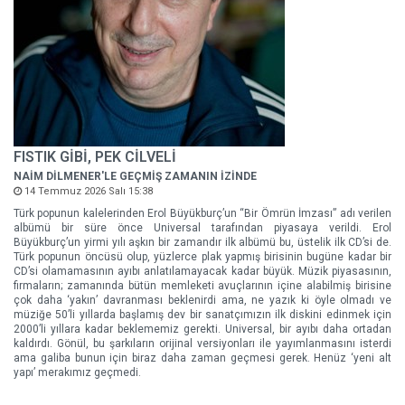
FISTIK GİBİ, PEK CİLVELİ
NAİM DİLMENER'LE GEÇMİŞ ZAMANIN İZİNDE
14 Temmuz 2026 Salı 15:38
Türk popunun kalelerinden Erol Büyükburç’un “Bir Ömrün İmzası” adı verilen
albümü bir süre önce Universal tarafından piyasaya verildi. Erol
Büyükburç’un yirmi yılı aşkın bir zamandır ilk albümü bu, üstelik ilk CD’si de.
Türk popunun öncüsü olup, yüzlerce plak yapmış birisinin bugüne kadar bir
CD’si olamamasının ayıbı anlatılamayacak kadar büyük. Müzik piyasasının,
firmaların; zamanında bütün memleketi avuçlarının içine alabilmiş birisine
çok daha ‘yakın’ davranması beklenirdi ama, ne yazık ki öyle olmadı ve
müziğe 50’li yıllarda başlamış dev bir sanatçımızın ilk diskini edinmek için
2000’li yıllara kadar beklememiz gerekti. Universal, bir ayıbı daha ortadan
kaldırdı. Gönül, bu şarkıların orijinal versiyonları ile yayımlanmasını isterdi
ama galiba bunun için biraz daha zaman geçmesi gerek. Henüz ‘yeni alt
yapı’ merakımız geçmedi.