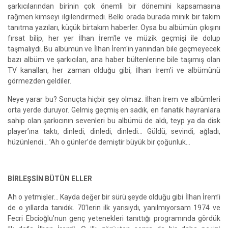
şarkıcılarından birinin çok önemli bir dönemini kapsamasına
rağmen kimseyi ilgilendirmedi. Belki orada burada minik bir takım
tanıtma yazıları, küçük birtakım haberler. Oysa bu albümün çıkışını
fırsat bilip, her yer İlhan İrem'le ve müzik geçmişi ile dolup
taşmalıydı. Bu albümün ve İlhan İrem'in yanından bile geçmeyecek
bazı albüm ve şarkıcıları, ana haber bültenlerine bile taşımış olan
TV kanalları, her zaman olduğu gibi, İlhan İrem’i ve albümünü
görmezden geldiler.
Neye yarar bu? Sonuçta hiçbir şey olmaz. İlhan İrem ve albümleri
orta yerde duruyor. Gelmiş geçmiş en sadık, en fanatik hayranlara
sahip olan şarkıcının sevenleri bu albümü de aldı, teyp ya da disk
player’ına taktı, dinledi, dinledi, dinledi… Güldü, sevindi, ağladı,
hüzünlendi… ’Ah o günler’de demiştir büyük bir çoğunluk…
BİRLEŞSİN BÜTÜN ELLER
Ah o yetmişler… Kayda değer bir sürü şeyde olduğu gibi İlhan İrem’i
de o yıllarda tanıdık. 70’lerin ilk yarısıydı, yanılmıyorsam 1974 ve
Fecri Ebcioğlu’nun genç yetenekleri tanıttığı programında gördük