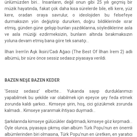
ünlümüzden biri... İnsanların, değil onun gibi 25 yılı geçmiş bir
müzik hayatında, fakat çok daha kısa sürelerde bile, elli kere, yüz
kere, oradan oraya savrulur, o ideolojiden bu felsefeye
durmaksızın yön değiştirip dururken, doğru bildiklerinde ısrar
etmiş, günden güne gelişip bunları yazdıklarına, söylediklerine asla
ve asla müziği ezdirmeksizin, bunların altında bırakmaksızın
yoluna devam etmiş bana göre tek sanatçı...
İlhan İrem'in Aşk İksiri/Cadı Ağacı (The Best Of İlhan İrem 2) adlı
albümü, bir süre önce sessiz sedasız piyasaya verildi.
BAZEN NEŞE BAZEN KEDER
'Sessiz sedasız' elbette… Yukarıda sayıp durduklarımızı
yapabilmek bu şekilde var olabilmek için epeyce şey feda etmek
zorunda kaldı şarkıcı... Kimseye şirin, hoş, cici gözükmek zorunda
kalmadı... Kimseye yaranmak ihtiyacı duymadı...
Şarkılarında kimseye gülücükler dağıtmadı, kimseye göz kırpmadı...
Öyle olunca, piyasaya çıkmış olan albüm Türk Popu’nun en önemli
albümlerinden biri olmasına, Türk Popu’nun en üretken, en yaratıcı