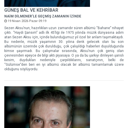
GÜNEŞ BAL VE KEHRİBAR
NAİM DİLMENER'LE GEÇMİŞ ZAMANIN İZİNDE
19 Nisan 2026 Pazar 09:19
Sezen Aksu’nun, hazırlıkları uzun zamandır süren albümü “Bahane” nihayet
çıktı. “Haydi Şansım” adlı ilk 45’liği ile 1975 yılında müzik dünyasına adım
atan Sezen Aksu için, içinde bulunduğumuz yıl özel bir anlam taşımaktaydı.
Bu nedenle, müzik yaşamının 30. yılına denk gelecek olan bu son
albümünün üzerinde çok durulduğu, çok çalışıldığı haberleri duyulduğunda
kimse şaşırmadı. Bu çalışmalar sırasında, Aksu’nun çok geniş olan
çevresinden epeyce de bilgi aktı piyasaya. O ya da bu şarkıyı dinleyen şanslı
kesim, duydukları nedeniyle çarpıldıklarını, sanatçının, belki de
“Gülümse”den beri en iyi albümü olacak bir albümü tamamlamak üzere
olduğunu söylüyordu.