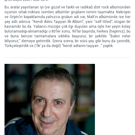
Bu aralar yayınlanan iyi (ve güzel ve farklı ve radikal) dört rock albümünden
üçünün ortak noktası isimleri; albümler grupların ismini taşımakta. Nekropsi
ve Gripin’in kapaklarında yalnızca grubun adı var, Malt’ın albümünde ise her
şey adlı adınca: “Kendi Adını Taşıyan İlk Albüm”, yani “self titled”; slogan bir
kavramdır bu da. Yabancı müziğe çok ilgi duyulan ama öyle her şeyin kolay
bulunamadığı-alınamadığı o 80’ler sonu, 90’lar başında, herkes (hepimiz), bu
ve buna benzer tamlamalara sıklıkla başvurur, bir şekilde “Bakın neler
biliyoruz,” demeye getirirdik. Sonra sonra, bir sürü şey gibi bunu da çevirdik,
Türkçeleştirdik ve (‘ilk’ ya da değil) “kendi adlarını taşıyan…” yaptık.