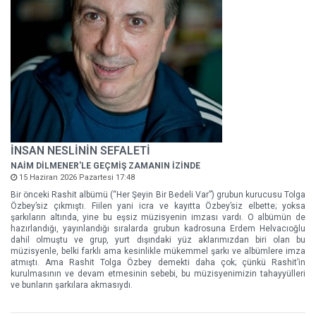
İNSAN NESLİNİN SEFALETİ
NAİM DİLMENER'LE GEÇMİŞ ZAMANIN İZİNDE
15 Haziran 2026 Pazartesi 17:48
Bir önceki Rashit albümü (“Her Şeyin Bir Bedeli Var”) grubun kurucusu Tolga
Özbey’siz çıkmıştı. Fiilen yani icra ve kayıtta Özbey’siz elbette; yoksa
şarkıların altında, yine bu eşsiz müzisyenin imzası vardı. O albümün de
hazırlandığı, yayınlandığı sıralarda grubun kadrosuna Erdem Helvacıoğlu
dahil olmuştu ve grup, yurt dışındaki yüz aklarımızdan biri olan bu
müzisyenle, belki farklı ama kesinlikle mükemmel şarkı ve albümlere imza
atmıştı. Ama Rashit Tolga Özbey demekti daha çok; çünkü Rashit’in
kurulmasının ve devam etmesinin sebebi, bu müzisyenimizin tahayyülleri
ve bunların şarkılara akmasıydı.