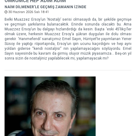
ÖMRÜMCE HEP ADIM ADIM
NAİM DİLMENER'LE GEÇMİŞ ZAMANIN İZİNDE
30 Haziran 2026 Salı 18:41
Belki Muazzez Ersoy’un ‘Nostalji’ serisi olmasaydı da, bir şekilde geçmişe
ve geçmişin şarkılarına bulanacaktık. Eninde sonunda olacaktı bu. Ama
Muazzez Ersoy’un bu dalgayı hızlandırdığı da kesin. Başta ‘eski 45’likçi’ler
olmak üzere, herkesin Muazzez Ersoy’a şükran duyguları ile dolu olması
gerekir. ‘Hanımefendi’ sanatçımız Emel Sayın, Hürriyet’te yayımlanan Yener
Süsoy ile yaptığı röportajında, Ersoy’un ipin ucunu kaçırdığını ve hep aynı
yoldan giderse “kendi nostaljisi” nin yapılamayacağını söylüyordu. Emel
Sayın sayesinde bu kavram da girmiş oluyor müzik piyasamıza... Beş-on yıl
sonra sizin de nostaljiniz yapılabilecek mi, yapılamayacak mı?