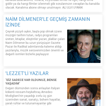
kanalda bulacaksınız. Kısaca, vizyondaki filmler ile ilgili, hangi filme
gidilir ya da hangi filmler izlenmeli gibi sorularınızın cevapları bu kanalda
olacak. Kanalıma abone olmayı unutmayın. ALİ ULVİ UYANIK
NAİM DİLMENER'LE GEÇMİŞ ZAMANIN
İZİNDE
Çeyrek yüzyılı aşkın, başta pop olmak üzere
müziğin tarihini tutan, radyo programları
üreten, kitaplar, eleştiriler yazan, plaklar çalan
Naim Dilmener bu uzun yürüyüşün Gazete
Pazar ile Radikal adımlarında kaleme aldığı
yazılarıyla, müzik serüvenimizden önemli ve
değerli isimleri bizlerle paylaşıyor.
'LEZZET'Lİ YAZILAR
'SİZ SADECE VAR OLDUNUZ, BENSE
YAŞADIM'
Değeri ölümünden sonra anlaşılan İtalyan
kökenli ressam-heykeltıraş Amedeo
Modigliani’nin yaşadığı zorlu üç gün
üzerinden sanat, sanatçı, bohem hayatlar,
yaralı ruhlar ve tutunamayanlar gibi