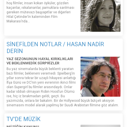
hoş filmler, insan kokan öyküler, gözden
kaçanlar, ıskalananlar, pamuklara sarılması
gereken mütevazı başyapıtlar ve diğerleri
Hilal Çetinder’in kaleminden Film
Makarası’nda…
SİNEFİLDEN NOTLAR / HASAN NADİR
DERİN
YAZ SEZONUNUN HAYAL KIRIKLIKLARI
VE BEKLENMEDİK SÜRPRİZLER
Bu yaz sinemalarda büyük beklenti yaratan
bazı filmler, bekleneni veremedi. Spielberg’in
yıllar sonra tekrar bir uzaylı hikayesi anlattığı
İfşa Günü ve DC’nin yeni evreninin ikinci filmi
olan Supergirl bu filmler arasındaydı. Onlar
kadar iddialı olmayan Robin Hood’un Ölümü
ise, hiç iz bırakmadan geldi, geçti. Bu
yazımızda, onlara bir bakalım. Bir de Hollywood büyük bütçeli aksiyon
sinemasını model alarak yapılmış bir Suudi Arabistan filmine göz atalım.
TV'DE MÜZİK
MÜZİĞİN KANUNU