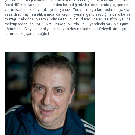
Şu Yunan müziği konusunda, eskiden bir tek ben çalar ben oynardım. Bana
“eski 45’likleri yazacaksın, senden beklediğimiz bu” denmemiş gibi, şansımı
ve imkanları zorlayarak, yerli yersiz Yunan rüzgarları estiren yazılar
yazardım. Yayımlandıklarında da keyfim yerine gelir, sevdiğim bir ülke ve
müziği hakkında yazmış olmaktan gurur duyar, gelen telefon ya da
mektuplardan da, iyi – kötü birkaç okurda ilgi uyandırabilmiş olduğumu
görürdüm... Bir yıl öncesi ya da biraz fazlasına kadar bu böyleydi. Ama şimdi
durum farklı, şartlar değişti...