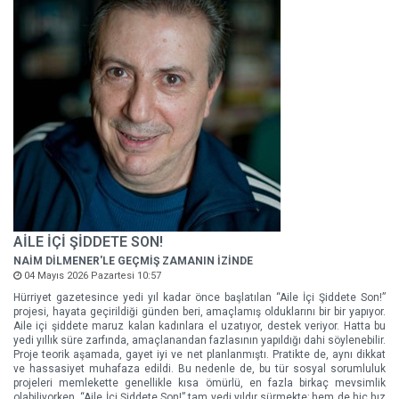
AİLE İÇİ ŞİDDETE SON!
NAİM DİLMENER'LE GEÇMİŞ ZAMANIN İZİNDE
04 Mayıs 2026 Pazartesi 10:57
Hürriyet gazetesince yedi yıl kadar önce başlatılan “Aile İçi Şiddete Son!”
projesi, hayata geçirildiği günden beri, amaçlamış olduklarını bir bir yapıyor.
Aile içi şiddete maruz kalan kadınlara el uzatıyor, destek veriyor. Hatta bu
yedi yıllık süre zarfında, amaçlanandan fazlasının yapıldığı dahi söylenebilir.
Proje teorik aşamada, gayet iyi ve net planlanmıştı. Pratikte de, aynı dikkat
ve hassasiyet muhafaza edildi. Bu nedenle de, bu tür sosyal sorumluluk
projeleri memlekette genellikle kısa ömürlü, en fazla birkaç mevsimlik
olabiliyorken, “Aile İçi Şiddete Son!” tam yedi yıldır sürmekte; hem de hiç hız