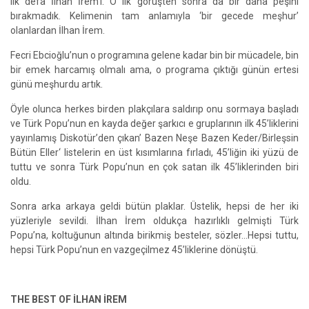
ilk defa İlhan İrem’i. O ilk görüşten sonra da bir daha peşini
bırakmadık. Kelimenin tam anlamıyla ‘bir gecede meşhur’
olanlardan İlhan İrem.
Fecri Ebcioğlu’nun o programına gelene kadar bin bir mücadele, bin
bir emek harcamış olmalı ama, o programa çıktığı günün ertesi
günü meşhurdu artık.
Öyle olunca herkes birden plakçılara saldırıp onu sormaya başladı
ve Türk Popu’nun en kayda değer şarkıcı e gruplarının ilk 45’liklerini
yayınlamış Diskotür’den çıkan’ Bazen Neşe Bazen Keder/Birleşsin
Bütün Eller‘ listelerin en üst kısımlarına fırladı, 45’liğin iki yüzü de
tuttu ve sonra Türk Popu’nun en çok satan ilk 45’liklerinden biri
oldu.
Sonra arka arkaya geldi bütün plaklar. Üstelik, hepsi de her iki
yüzleriyle sevildi. İlhan İrem oldukça hazırlıklı gelmişti Türk
Popu’na, koltuğunun altında birikmiş besteler, sözler…Hepsi tuttu,
hepsi Türk Popu’nun en vazgeçilmez 45’liklerine dönüştü.
THE BEST OF İLHAN İREM