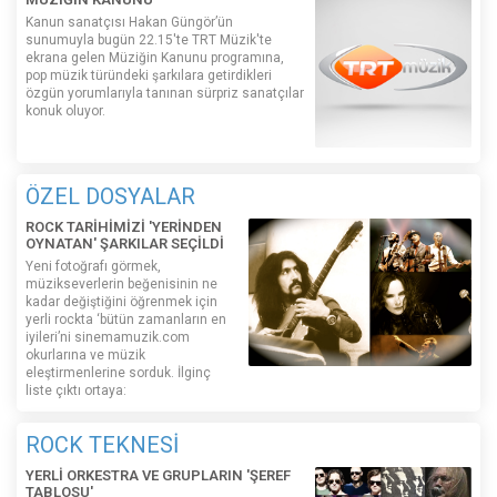
Kanun sanatçısı Hakan Güngör’ün
sunumuyla bugün 22.15'te TRT Müzik'te
ekrana gelen Müziğin Kanunu programına,
pop müzik türündeki şarkılara getirdikleri
özgün yorumlarıyla tanınan sürpriz sanatçılar
konuk oluyor.
ÖZEL DOSYALAR
ROCK TARİHİMİZİ 'YERİNDEN
OYNATAN' ŞARKILAR SEÇİLDİ
Yeni fotoğrafı görmek,
müzikseverlerin beğenisinin ne
kadar değiştiğini öğrenmek için
yerli rockta ‘bütün zamanların en
iyileri’ni sinemamuzik.com
okurlarına ve müzik
eleştirmenlerine sorduk. İlginç
liste çıktı ortaya:
ROCK TEKNESİ
YERLİ ORKESTRA VE GRUPLARIN 'ŞEREF
TABLOSU'