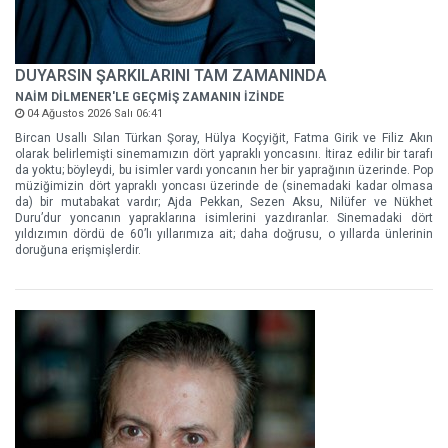
DUYARSIN ŞARKILARINI TAM ZAMANINDA
NAİM DİLMENER'LE GEÇMİŞ ZAMANIN İZİNDE
04 Ağustos 2026 Salı 06:41
Bircan Usallı Sılan Türkan Şoray, Hülya Koçyiğit, Fatma Girik ve Filiz Akın
olarak belirlemişti sinemamızın dört yapraklı yoncasını. İtiraz edilir bir tarafı
da yoktu; böyleydi, bu isimler vardı yoncanın her bir yaprağının üzerinde. Pop
müziğimizin dört yapraklı yoncası üzerinde de (sinemadaki kadar olmasa
da) bir mutabakat vardır; Ajda Pekkan, Sezen Aksu, Nilüfer ve Nükhet
Duru’dur yoncanın yapraklarına isimlerini yazdıranlar. Sinemadaki dört
yıldızımın dördü de 60’lı yıllarımıza ait; daha doğrusu, o yıllarda ünlerinin
doruğuna erişmişlerdir.