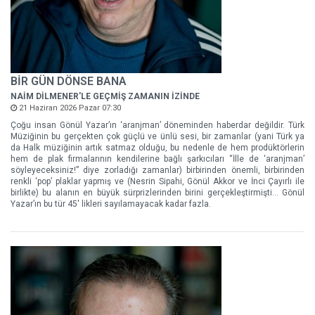
BİR GÜN DÖNSE BANA
NAİM DİLMENER'LE GEÇMİŞ ZAMANIN İZİNDE
21 Haziran 2026 Pazar 07:30
Çoğu insan Gönül Yazar’ın ‘aranjman’ döneminden haberdar değildir. Türk
Müziğinin bu gerçekten çok güçlü ve ünlü sesi, bir zamanlar (yani Türk ya
da Halk müziğinin artık satmaz olduğu, bu nedenle de hem prodüktörlerin
hem de plak firmalarının kendilerine bağlı şarkıcıları “İlle de ‘aranjman’
söyleyeceksiniz!” diye zorladığı zamanlar) birbirinden önemli, birbirinden
renkli ‘pop’ plaklar yapmış ve (Nesrin Sipahi, Gönül Akkor ve İnci Çayırlı ile
birlikte) bu alanın en büyük sürprizlerinden birini gerçekleştirmişti… Gönül
Yazar’ın bu tür 45' likleri sayılamayacak kadar fazla.