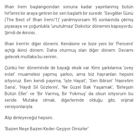
İlhan İrem başlangıcından sonuna kadar yayınlanmış bütün
hit’lerini bir araya getiren bir seri başlattı bir süredir. ‘Sevgililer Günü
(The Best of İlhan İrem/1)’ yanılmıyorsam 95 sonlarında çıkmış
piyasaya ve çoğunlukla ‘unutulmaz’ Diskotür dönemini kapsıyordu.
Şimdi de ikincisi…
İlhan İrem’in diğer dönemi. Kendisine ve bize yeni bir ‘Pencere’
açtığı ikinci dönem. Daha oturmuş olan diğer dönem. Devamı
gelecek mutlaka bu serinin…
Çünkü her döneminde de bayağı eksik var. Kimi şarkılarına ‘üvey
evlat’ muamelesi yapmış şarkıcı, ama biz hayranları hepsini
istiyoruz. Ben kendi payıma, ‘İşte Hayat’, ‘Sen Bilirsin’ ‘Hasretim
Sana’, ‘Haydi Sil Gözlerini’, ’Ne Güzel Bak Yaşamak’, ‘Birleşsin
Bütün Eller’ ve ‘Bir Varmış, Bir Yokmuş’ da olsun istiyorum bu
seride. Mutaka olmalı, diğerlerinde olduğu gibi, orijinal
versiyonlarıyla.
Alıp dinleyeceğiz hepsini…
‘Bazen Neşe Bazen Keder-Geçiyor Ömürler’.