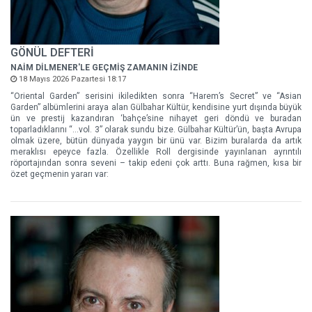
GÖNÜL DEFTERİ
NAİM DİLMENER'LE GEÇMİŞ ZAMANIN İZİNDE
18 Mayıs 2026 Pazartesi 18:17
“Oriental Garden” serisini ikiledikten sonra “Harem’s Secret” ve “Asian
Garden” albümlerini araya alan Gülbahar Kültür, kendisine yurt dışında büyük
ün ve prestij kazandıran ‘bahçe’sine nihayet geri döndü ve buradan
toparladıklarını “…vol. 3” olarak sundu bize. Gülbahar Kültür’ün, başta Avrupa
olmak üzere, bütün dünyada yaygın bir ünü var. Bizim buralarda da artık
meraklısı epeyce fazla. Özellikle Roll dergisinde yayınlanan ayrıntılı
röportajından sonra seveni – takip edeni çok arttı. Buna rağmen, kısa bir
özet geçmenin yararı var: