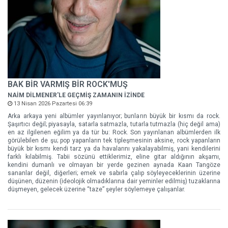
BAK BİR VARMIŞ BİR ROCK'MUŞ
NAİM DİLMENER'LE GEÇMİŞ ZAMANIN İZİNDE
13 Nisan 2026 Pazartesi 06:39
Arka arkaya yeni albümler yayınlanıyor; bunların büyük bir kısmı da rock.
Şaşırtıcı değil; piyasayla, satarla satmazla, tutarla tutmazla (hiç değil ama)
en az ilgilenen eğilim ya da tür bu: Rock. Son yayınlanan albümlerden ilk
görülebilen de şu; pop yapanların tek tipleşmesinin aksine, rock yapanların
büyük bir kısmı kendi tarz ya da havalarını yakalayabilmiş, yani kendilerini
farklı kılabilmiş. Tabii sözünü ettiklerimiz, eline gitar aldığının akşamı,
kendini dumanlı ve olmayan bir yerde gezinen aynada Kaan Tangöze
sananlar değil, diğerleri; emek ve sabırla çalıp söyleyeceklerinin üzerine
düşünen, düzenin (ideolojik olmadıklarına dair yeminler edilmiş) tuzaklarına
düşmeyen, gelecek üzerine “taze” şeyler söylemeye çalışanlar.