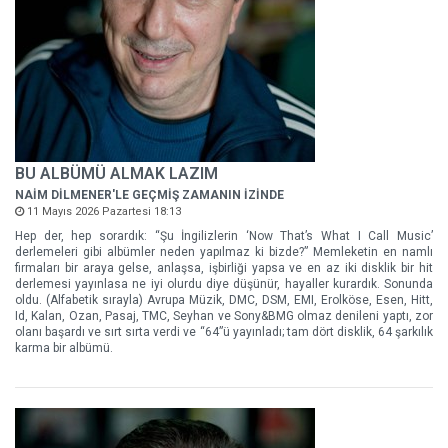
BU ALBÜMÜ ALMAK LAZIM
NAİM DİLMENER'LE GEÇMİŞ ZAMANIN İZİNDE
11 Mayıs 2026 Pazartesi 18:13
Hep der, hep sorardık: “Şu İngilizlerin ‘Now That’s What I Call Music’
derlemeleri gibi albümler neden yapılmaz ki bizde?” Memleketin en namlı
firmaları bir araya gelse, anlaşsa, işbirliği yapsa ve en az iki disklik bir hit
derlemesi yayınlasa ne iyi olurdu diye düşünür, hayaller kurardık. Sonunda
oldu. (Alfabetik sırayla) Avrupa Müzik, DMC, DSM, EMI, Erolköse, Esen, Hitt,
Id, Kalan, Ozan, Pasaj, TMC, Seyhan ve Sony&BMG olmaz denileni yaptı, zor
olanı başardı ve sırt sırta verdi ve “64”ü yayınladı; tam dört disklik, 64 şarkılık
karma bir albümü.