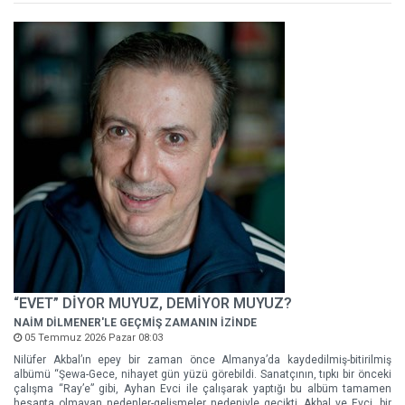
“EVET” DİYOR MUYUZ, DEMİYOR MUYUZ?
NAİM DİLMENER'LE GEÇMİŞ ZAMANIN İZİNDE
05 Temmuz 2026 Pazar 08:03
Nilüfer Akbal’ın epey bir zaman önce Almanya’da kaydedilmiş-bitirilmiş
albümü “Şewa-Gece, nihayet gün yüzü görebildi. Sanatçının, tıpkı bir önceki
çalışma “Ray’e” gibi, Ayhan Evci ile çalışarak yaptığı bu albüm tamamen
hesapta olmayan nedenler-gelişmeler nedeniyle gecikti. Akbal ve Evci, bir