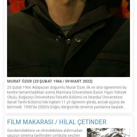
MURAT ÖZER (23 ŞUBAT 1966 / 09 MART 2022)
23 Şubat 1966 Adapazarı doğumlu Murat Özer, ilk ve orta öğrenimini bu
kentte tamamladıktan sonra Marmara Üniversitesi Basın Yayın Yüksek
Okulu, Boğaziçi Üniversitesi Felsefe Bölümü ve İstanbul Üniversitesi
Sanat Tarihi Bölümü’nde toplam 11 yıl öğrenim gördü; ancak üçünü de
bitirmedi. 1990’da 2000’e Doğru dergisinde sinema yazılarına başladı...
FİLM MAKARASI / HİLAL ÇETİNDER
Gündemdekilere ve vitrindekilere aldırmadan
upuzun sinema tarihinden cımbızla seçilen