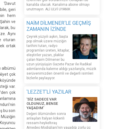
izlenmeli gibi sorularınızın cevapları bu
i ‘Davut
kanalda olacak. Kanalıma abone olmayı
ile, geri
unutmayın. ALİ ULVİ UYANIK
inin hem
 Şahin ve
NAİM DİLMENER'LE GEÇMİŞ
larak, bu
ZAMANIN İZİNDE
ize. Aynı
Çeyrek yüzyılı aşkın, başta
e oturan
pop olmak üzere müziğin
tek ortak
tarihini tutan, radyo
programları üreten, kitaplar,
eleştiriler yazan, plaklar
çalan Naim Dilmener bu
uzun yürüyüşün Gazete Pazar ile Radikal
cü albümü
adımlarında kaleme aldığı yazılarıyla, müzik
serüvenimizden önemli ve değerli isimleri
Niyet çok
bizlerle paylaşıyor.
) köyünde
teği var.
'LEZZET'Lİ YAZILAR
n’den çok
 anlamına
'SİZ SADECE VAR
OLDUNUZ, BENSE
nduri’nin
YAŞADIM'
iş bu son
Değeri ölümünden sonra
. Müziğin
anlaşılan İtalyan kökenli
m Koyuncu
ressam-heykeltıraş
Amedeo Modigliani’nin yaşadığı zorlu üç
nlemekten