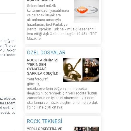
Geleneksel müzik
kültürümüzün yaşatılması
ve gelecek kuşaklara
aktarılması amacıyla
hazırlanan, Erol Parlak ve
Deniz Toprak’ın Türk halk müziği eserlerini
icra ettiği Aşk Özünden bugün 19.45'te TRT
Müzik'te.
nlar (yani
ı “İlle de
önül Akkor
ÖZEL DOSYALAR
acak kadar
ROCK TARİHİMİZİ
'YERİNDEN
OYNATAN'
ŞARKILAR SEÇİLDİ
Yeni fotoğrafı
görmek,
müzikseverlerin beğenisinin ne kadar
değiştiğini öğrenmek için yerli rockta ‘bütün
zamanların en iyileri’ni sinemamuzik.com
z elbette;
okurlarına ve müzik eleştirmenlerine sorduk.
suna Erdem
İlginç liste çıktı ortaya:
l şarkı ve
ebebi, bu
ROCK TEKNESİ
YERLİ ORKESTRA VE