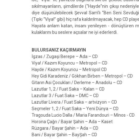
sıkılmayanların, şimdilerde (“Hayde”nin çıkışı nedeniyl
diye düşünülebilecek Şevval Sam’lı “Ben Seni Sevduğim
(Tıpkı “Viya!” gibi) hiç rafa kaldırılmayacak, hep CD pla
Hayata anlam katan, insanı yenileyen - dönüştüren müz
kulaklarını bu seslere açsalar ne iyi ederlerdi.
BULURSANIZ KAÇIRMAYIN
İgzas / Zugaşi Berepe – Ada – CD
Viya! / Kazım Koyuncu – Metropol – CD
Hayde / Kazım Koyuncu – Metropol CD
Hey Gidi Karadeniz / Gökhan Birben – Metropol – CD
Gitarın Asi Çocukları / Derleme – Anadolu – CD
Lazutlar 1, 2 / Fuat Saka – Kalan – CD
Lazutlar 3 / Fuat Saka – DMC – CD
Lazutlar Livera / Fuat Saka – artvizyon – CD
Seçmeler 1, 2 / Fuat Saka – Yeni Dünya – CD
Tragouda Lucio Dalla / Maria Farandouri – Minos - CD
Horona Çağrı / Bayar Şahin – Ada – Kaset
Rüzgara / Bayar Şahin – Ada – CD
Bani / Bayar Şahin – BayŞah – CD