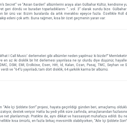
m’s Secret” ve “Asian Garden” albümlerini araya alan Gülbahar Kültür, kendisine yu
et geri döndü ve buradan toparladıklarını “…vol. 3” olarak sundu bize. Gülbahar 
bir ünü var. Bizim buralarda da artık meraklısı epeyce fazla. Özellikle Roll 
takip edeni çok arttı. Buna rağmen, kısa bir özet geçmenin yararı var:
s What I Call Music’ derlemeleri gibi albümler neden yapılmaz ki bizde?” Memleketi
 ve en az iki disklik bir hit derlemesi yayınlasa ne iyi olurdu diye düşünür, hayalle
, DMC, DSM, EMI, Erolköse, Esen, Hitt, Id, Kalan, Ozan, Pasaj, TMC, Seyhan v
a verdi ve “64”ü yayınladı; tam dört disklik, 64 şarkılık karma bir albümü.
 “Aile İçi Şiddete Son!” projesi, hayata geçirildiği günden beri, amaçlamış olduklar
uzatıyor, destek veriyor. Hatta bu yedi yıllık süre zarfında, amaçlanandan fazlasını
 ve net planlanmıştı. Pratikte de, aynı dikkat ve hassasiyet muhafaza edildi. Bu n
llikle kısa ömürlü, en fazla birkaç mevsimlik olabiliyorken, “Aile İçi Şiddete Son!