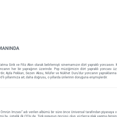
AMANINDA
atma Girik ve Filiz Akın olarak belirlemişti sinemamızın dört yapraklı yoncasını. İt
 yoncanın her bir yaprağının üzerinde. Pop müziğimizin dört yapraklı yoncası ü
ır; Ajda Pekkan, Sezen Aksu, Nilüfer ve Nükhet Duru’dur yoncanın yapraklarına 
’lı yıllarımıza ait; daha doğrusu, o yıllarda ünlerinin doruğuna erişmişlerdir.
 Ömrün İmzası” adı verilen albümü bir süre önce Universal tarafından piyasaya ver
ümü bu, üstelik ilk CD’si de. Türk popunun öncüsü olup, yüzlerce plak yapmış birisi