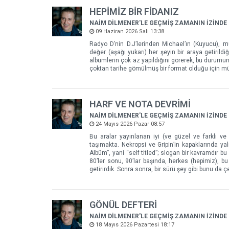
HEPİMİZ BİR FİDANIZ
NAİM DİLMENER'LE GEÇMİŞ ZAMANIN İZİNDE
09 Haziran 2026 Salı 13:38
Radyo D’nin D.J’lerinden Michael’ın (Kuyucu), m
değer (aşağı yukarı) her şeyin bir araya getiril
albümlerin çok az yapıldığını görerek, bu durumun
çoktan tarihe gömülmüş bir format olduğu için müz
HARF VE NOTA DEVRİMİ
NAİM DİLMENER'LE GEÇMİŞ ZAMANIN İZİNDE
24 Mayıs 2026 Pazar 08:57
Bu aralar yayınlanan iyi (ve güzel ve farklı ve
taşımakta. Nekropsi ve Gripin’in kapaklarında ya
Albüm”, yani “self titled”; slogan bir kavramdır
80’ler sonu, 90’lar başında, herkes (hepimiz), b
getirirdik. Sonra sonra, bir sürü şey gibi bunu da çe
GÖNÜL DEFTERİ
NAİM DİLMENER'LE GEÇMİŞ ZAMANIN İZİNDE
18 Mayıs 2026 Pazartesi 18:17