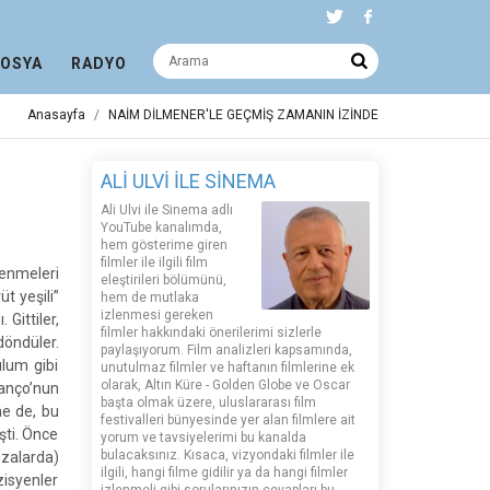
DOSYA
RADYO
Anasayfa
NAİM DİLMENER'LE GEÇMİŞ ZAMANIN İZİNDE
ALİ ULVİ İLE SİNEMA
Ali Ulvi ile Sinema adlı
YouTube kanalımda,
hem gösterime giren
filmler ile ilgili film
enmeleri
eleştirileri bölümünü,
t yeşili”
hem de mutlaka
izlenmesi gereken
 Gittiler,
filmler hakkındaki önerilerimi sizlerle
öndüler.
paylaşıyorum. Film analizleri kapsamında,
ulum gibi
unutulmaz filmler ve haftanın filmlerine ek
olarak, Altın Küre - Golden Globe ve Oscar
anço’nun
başta olmak üzere, uluslararası film
ne de, bu
festivalleri bünyesinde yer alan filmlere ait
şti. Önce
yorum ve tavsiyelerimi bu kanalda
bulacaksınız. Kısaca, vizyondaki filmler ile
ızalarda)
ilgili, hangi filme gidilir ya da hangi filmler
zisyenler