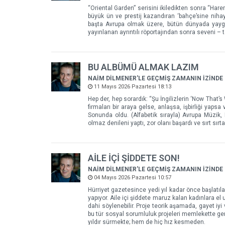
“Oriental Garden” serisini ikiledikten sonra “Hare
büyük ün ve prestij kazandıran ‘bahçe’sine nihay
başta Avrupa olmak üzere, bütün dünyada yaygın 
yayınlanan ayrıntılı röportajından sonra seveni – 
BU ALBÜMÜ ALMAK LAZIM
NAİM DİLMENER'LE GEÇMİŞ ZAMANIN İZİNDE
11 Mayıs 2026 Pazartesi 18:13
Hep der, hep sorardık: “Şu İngilizlerin ‘Now That’
firmaları bir araya gelse, anlaşsa, işbirliği yapsa
Sonunda oldu. (Alfabetik sırayla) Avrupa Müzik
olmaz denileni yaptı, zor olanı başardı ve sırt sırt
AİLE İÇİ ŞİDDETE SON!
NAİM DİLMENER'LE GEÇMİŞ ZAMANIN İZİNDE
04 Mayıs 2026 Pazartesi 10:57
Hürriyet gazetesince yedi yıl kadar önce başlatılan
yapıyor. Aile içi şiddete maruz kalan kadınlara el 
dahi söylenebilir. Proje teorik aşamada, gayet iyi
bu tür sosyal sorumluluk projeleri memlekette gene
yıldır sürmekte; hem de hiç hız kesmeden.