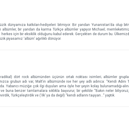
üzik dünyamıza katkıları-hediyeleri bitmiyor. Bir yandan Yunanistan’da olup bi
diği albümler, bir yandan da karma Türkçe albümler yapıyor Michael; memleketimi
 herkes için bir eksiklik olduğunu kabul ederek. Gerçekten de durum bu. Ülkemizde
ik piyasamız ‘albüm’ ağırlıklı dönüyor.
 radikal) dört rock albümünden üçünün ortak noktası isimleri; albümler grupla
lnızca grubun adı var, Malt’ın albümünde ise her şey adlı adınca: “Kendi Adını T
 bu da. Yabancı müziğe çok ilgi duyulan ama öyle her şeyin kolay bulunamadığı-alı
u ve buna benzer tamlamalara sıklıkla başvurur, bir şekilde “Bakın neler biliyoru
virdik, Türkçeleştirdik ve (‘ilk’ ya da değil) “kendi adlarını taşıyan…” yaptık.