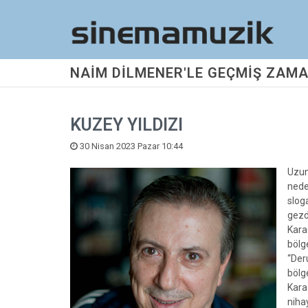
NAİM DİLMENER'LE GEÇMİŞ ZAMA
KUZEY YILDIZI
30 Nisan 2023 Pazar 10:44
Uzun
nede
sloga
gezd
Kara
bölg
“Der
bölg
Kara
niha