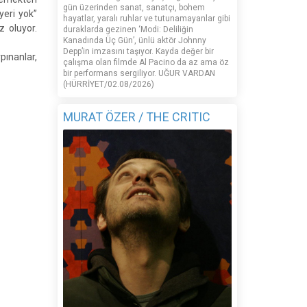
gün üzerinden sanat, sanatçı, bohem
yeri yok”
hayatlar, yaralı ruhlar ve tutunamayanlar gibi
z oluyor.
duraklarda gezinen ‘Modi: Deliliğin
Kanadında Üç Gün’, ünlü aktör Johnny
Depp’in imzasını taşıyor. Kayda değer bir
pınanlar,
çalışma olan filmde Al Pacino da az ama öz
bir performans sergiliyor. UĞUR VARDAN
(HÜRRİYET/02.08/2026)
MURAT ÖZER / THE CRITIC