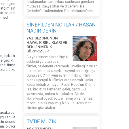
ıskalananlar, pamuklara sarılması gereken
ının içine
mütevazı başyapıtlar ve diğerleri Hilal
natçımızın
Çetinder’in kaleminden Film Makarası’nda…
n orijinal
çmedi.
SİNEFİLDEN NOTLAR / HASAN
NADİR DERİN
YAZ SEZONUNUN
HAYAL KIRIKLIKLARI VE
BEKLENMEDİK
SÜRPRİZLER
 tıpkı bir
Bu yaz sinemalarda büyük
e gecikti.
beklenti yaratan bazı
arası firma
filmler, bekleneni veremedi. Spielberg’in yıllar
üzere ülke
sonra tekrar bir uzaylı hikayesi anlattığı İfşa
Günü ve DC’nin yeni evreninin ikinci filmi
olan Supergirl bu filmler arasındaydı. Onlar
kadar iddialı olmayan Robin Hood’un Ölümü
ise, hiç iz bırakmadan geldi, geçti. Bu
yazımızda, onlara bir bakalım. Bir de
Hollywood büyük bütçeli aksiyon sinemasını
model alarak yapılmış bir Suudi Arabistan
filmine göz atalım.
acaktı bu.
guları ile
TV'DE MÜZİK
ipin ucunu
miş oluyor
AŞK ÖZÜNDEN