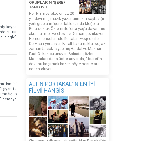
GRUPLARIN 'ŞEREF
TABLOSU'
Her biri meslekte en az 20
yılı devirmiş müzik yazarlarımızın saptadığı
yerli grupların ‘şeref tablosu’nda Moğollar,
tmiş kayda
Bulutsuzluk Özlemi ile ‘orta yaş’a dayanmış
zde bu tür
akranlar mor ve ötesi ile Duman gözüküyor.
 ‘single’,
Hemen enselerinde Kurtalan Ekspres ile
Dervişan yer alıyor. Bir alt basamakta ise, az
zamanda çok iş yapmış Hardal ve Mazhar
Fuat Özkan bulunuyor. Aslında gözler
Mazharlar’ı daha üstte arıyor da, ‘ticaret’in
dozunu kaçırmak bazen böyle sonuçlara
neden oluyor.
ALTIN PORTAKAL'IN EN İYİ
rın ismini
aşıyan İlk
FİLMİ HANGİSİ
namadığı o
z,” demeye