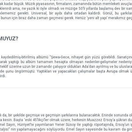
ak kadar büyük. Müzik piyasasının, firmaların; zamanında bütün memleketi avuçlar
klenirdi ama, ne yazık ki öyle olmadı ve müziğe 50’li yıllarda başlamış dev bir sa
klememiz gerekti. Universal, bir ayıbı daha ortadan kaldırdı. Gönül, bu şarkıları
ba bunun için biraz daha zaman geçmesi gerek. Henüz ‘yeni alt yapı’ merakımız ge
 MUYUZ?
kaydedilmiş-bitirilmiş albümü “Şewa-Gece, nihayet gün yüzü görebildi. Sanatçının,
lışarak yaptığı bu albüm tamamen hesapta olmayan nedenler-gelişmeler nedeniyl
teklif üzerine uzun bir zamandır çalışıyor oldukları Ada’dan ayrılmış ve bu uluslar
en de şunu öngörmüştü: Yaptıkları ve yapacakları çalışmalar başta Avrupa olmak 
rdi.
ı da, bir şekilde geçmişe ve geçmişin şarkılarına bulanacaktık. Eninde sonunda ol
 kesin. Başta ‘eski 45’likçi’ler olmak üzere, herkesin Muazzez Ersoy’a şükran duy
el Sayın, Hürriyet’te yayımlanan Yener Süsoy ile yaptığı röportajında, Ersoy’un 
staljisi” nin yapılamayacağını söylüyordu. Emel Sayın sayesinde bu kavram da gir