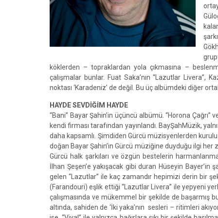
orta
Gülo
kala
şark
Gökh
grup
köklerden – topraklardan yola çıkmasına – beslenm
çalışmalar bunlar. Fuat Saka’nın “Lazutlar Livera”, K
noktası ‘Karadeniz’ de değil. Bu üç albümdeki diğer ortak
HAYDE SEVDİĞİM HAYDE
“Bani” Bayar Şahin’in üçüncü albümü. “Horona Çağrı” v
kendi firması tarafından yayınlandı. BayŞahMüzik, yalnı
daha kapsamlı. Şimdiden Gürcü müzisyenlerden kurulu o
doğan Bayar Şahin’in Gürcü müziğine duyduğu ilgi her 
Gürcü halk şarkıları ve özgün bestelerin harmanlanm
İlhan Şeşen’e yakışacak gibi duran Hüseyin Bayer’in ş
gelen “Lazutlar” ile kaç zamandır hepimizi derin bir şe
(Farandouri) eşlik ettiği “Lazutlar Livera” ile yepyeni y
çalışmasında ve mükemmel bir şekilde de başarmış bunu
altında, sahiden de ‘İki yaka’nın sesleri – ritimleri 
ise, “Viya!” ile yalnızca bağırlara sıkı bir şekilde bası