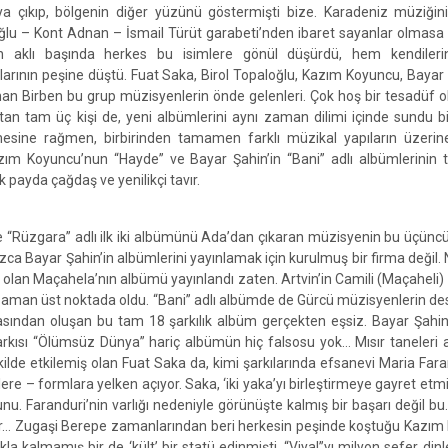
ya çıkıp, bölgenin diğer yüzünü göstermişti bize. Karadeniz müziğin
ğlu – Kont Adnan – İsmail Türüt garabeti’nden ibaret sayanlar olmasa b
n aklı başında herkes bu isimlere gönül düşürdü, hem kendiler
ılarının peşine düştü. Fuat Saka, Birol Topaloğlu, Kazım Koyuncu, Bayar
an Birben bu grup müzisyenlerin önde gelenleri. Çok hoş bir tesadüf o
tan tam üç kişi de, yeni albümlerini aynı zaman dilimi içinde sundu b
esine rağmen, birbirinden tamamen farklı müzikal yapıların üzerin
azım Koyuncu’nun “Hayde” ve Bayar Şahin’in “Bani” adlı albümlerinin 
 payda çağdaş ve yenilikçi tavır.
e “Rüzgara” adlı ilk iki albümünü Ada’dan çıkaran müzisyenin bu üçün
zca Bayar Şahin’in albümlerini yayınlamak için kurulmuş bir firma değil. 
lan Maçahela’nın albümü yayınlandı zaten. Artvin’in Camili (Maçaheli
zaman üst noktada oldu. “Bani” adlı albümde de Gürcü müzisyenlerin des
asından oluşan bu tam 18 şarkılık albüm gerçekten eşsiz. Bayar Şahi
arkısı “Ölümsüz Dünya” hariç albümün hiç falsosu yok… Mısır taneleri
kilde etkilemiş olan Fuat Saka da, kimi şarkılarında efsanevi Maria Fara
erlere – formlara yelken açıyor. Saka, ‘iki yaka’yı birleştirmeye gayret etm
. Faranduri’nin varlığı nedeniyle görünüşte kalmış bir başarı değil bu
akıyor… Zugaşi Berepe zamanlarından beri herkesin peşinde koştuğu Kazı
lmakla kalmamış bir de ‘kült’ bir statü edinmişti. “Viya!”yı milyon sefer di