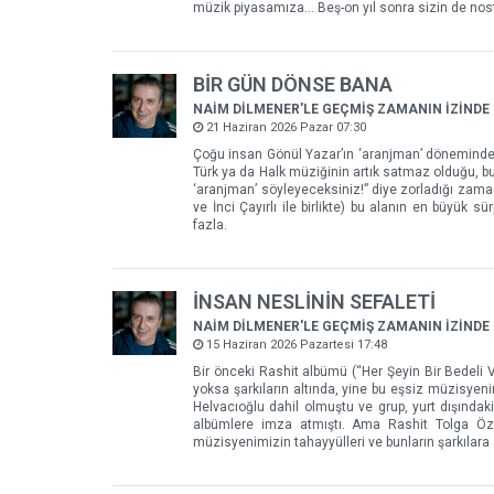
müzik piyasamıza... Beş-on yıl sonra sizin de nos
BİR GÜN DÖNSE BANA
NAİM DİLMENER'LE GEÇMİŞ ZAMANIN İZİNDE
21 Haziran 2026 Pazar 07:30
Çoğu insan Gönül Yazar’ın ‘aranjman’ döneminden 
Türk ya da Halk müziğinin artık satmaz olduğu, bu 
‘aranjman’ söyleyeceksiniz!” diye zorladığı zamanl
ve İnci Çayırlı ile birlikte) bu alanın en büyük s
fazla.
İNSAN NESLİNİN SEFALETİ
NAİM DİLMENER'LE GEÇMİŞ ZAMANIN İZİNDE
15 Haziran 2026 Pazartesi 17:48
Bir önceki Rashit albümü (“Her Şeyin Bir Bedeli Va
yoksa şarkıların altında, yine bu eşsiz müzisyen
Helvacıoğlu dahil olmuştu ve grup, yurt dışındak
albümlere imza atmıştı. Ama Rashit Tolga Öz
müzisyenimizin tahayyülleri ve bunların şarkılara