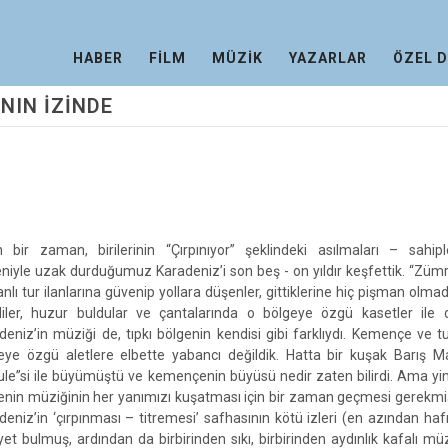
HABER
FİLM
MÜZİK
YAZARLAR
ÖZEL 
NIN İZİNDE
 bir zaman, birilerinin “Çırpınıyor” şeklindeki asılmaları – sahipl
niyle uzak durduğumuz Karadeniz’i son beş - on yıldır keşfettik. “Zümrü
nlı tur ilanlarına güvenip yollara düşenler, gittiklerine hiç pişman olmadı.
iler, huzur buldular ve çantalarında o bölgeye özgü kasetler ile d
deniz’in müziği de, tıpkı bölgenin kendisi gibi farklıydı. Kemençe ve t
eye özgü aletlere elbette yabancı değildik. Hatta bir kuşak Barış M
ule”si ile büyümüştü ve kemençenin büyüsü nedir zaten bilirdi. Ama yi
enin müziğinin her yanımızı kuşatması için bir zaman geçmesi gerekmi
deniz’in ‘çırpınması – titremesi’ safhasının kötü izleri (en azından haf
yet bulmuş, ardından da birbirinden sıkı, birbirinden aydınlık kafalı mü