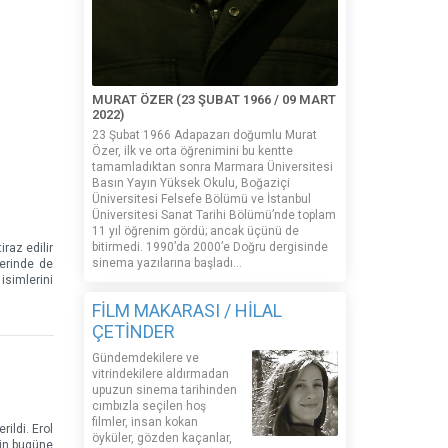
MURAT ÖZER (23 ŞUBAT 1966 / 09 MART
2022)
23 Şubat 1966 Adapazarı doğumlu Murat
Özer, ilk ve orta öğrenimini bu kentte
tamamladıktan sonra Marmara Üniversitesi
Basın Yayın Yüksek Okulu, Boğaziçi
Üniversitesi Felsefe Bölümü ve İstanbul
Üniversitesi Sanat Tarihi Bölümü’nde toplam
11 yıl öğrenim gördü; ancak üçünü de
bitirmedi. 1990’da 2000’e Doğru dergisinde
iraz edilir
sinema yazılarına başladı...
zerinde de
isimlerini
FİLM MAKARASI / HİLAL
ÇETİNDER
Gündemdekilere ve
vitrindekilere aldırmadan
upuzun sinema tarihinden
cımbızla seçilen hoş
filmler, insan kokan
ildi. Erol
öyküler, gözden kaçanlar,
nin bugüne