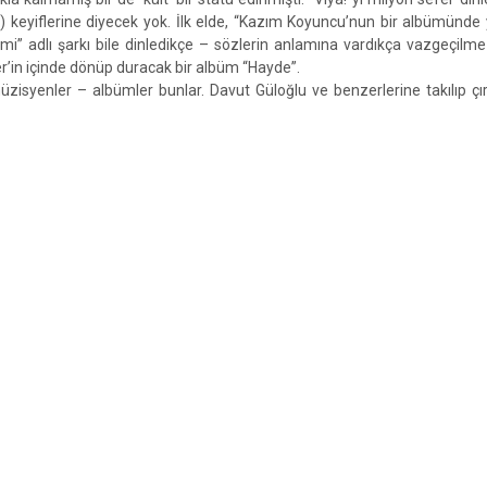
e) keyiflerine diyecek yok. İlk elde, “Kazım Koyuncu’nun bir albümünde 
i” adlı şarkı bile dinledikçe – sözlerin anlamına vardıkça vazgeçilme
yer’in içinde dönüp duracak bir albüm “Hayde”.
isyenler – albümler bunlar. Davut Güloğlu ve benzerlerine takılıp çır