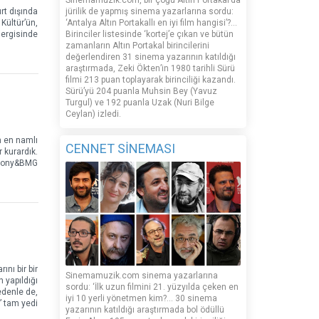
Sinemamuzik.com, bir çoğu Altın Portakal’da
rt dışında
jürilik de yapmış sinema yazarlarına sordu:
Kültür’ün,
‘Antalya Altın Portakallı en iyi film hangisi’?...
dergisinde
Birinciler listesinde ‘kortej’e çıkan ve bütün
zamanların Altın Portakal birincilerini
değerlendiren 31 sinema yazarının katıldığı
araştırmada, Zeki Ökten’in 1980 tarihli Sürü
filmi 213 puan toplayarak birinciliği kazandı.
Sürü’yü 204 puanla Muhsin Bey (Yavuz
Turgul) ve 192 puanla Uzak (Nuri Bilge
Ceylan) izledi.
n en namlı
CENNET SİNEMASI
r kurardık.
e Sony&BMG
ını bir bir
Sinemamuzik.com sinema yazarlarına
n yapıldığı
sordu: ‘İlk uzun filmini 21. yüzyılda çeken en
edenle de,
iyi 10 yerli yönetmen kim?... 30 sinema
” tam yedi
yazarının katıldığı araştırmada bol ödüllü