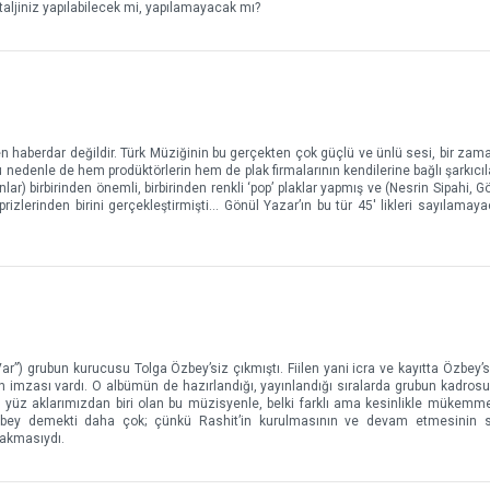
taljiniz yapılabilecek mi, yapılamayacak mı?
haberdar değildir. Türk Müziğinin bu gerçekten çok güçlü ve ünlü sesi, bir zama
nedenle de hem prodüktörlerin hem de plak firmalarının kendilerine bağlı şarkıcılar
ar) birbirinden önemli, birbirinden renkli ‘pop’ plaklar yapmış ve (Nesrin Sipahi, G
ürprizlerinden birini gerçekleştirmişti… Gönül Yazar’ın bu tür 45' likleri sayılamay
r”) grubun kurucusu Tolga Özbey’siz çıkmıştı. Fiilen yani icra ve kayıtta Özbey’si
in imzası vardı. O albümün de hazırlandığı, yayınlandığı sıralarda grubun kadro
i yüz aklarımızdan biri olan bu müzisyenle, belki farklı ama kesinlikle mükemme
bey demekti daha çok; çünkü Rashit’in kurulmasının ve devam etmesinin s
 akmasıydı.