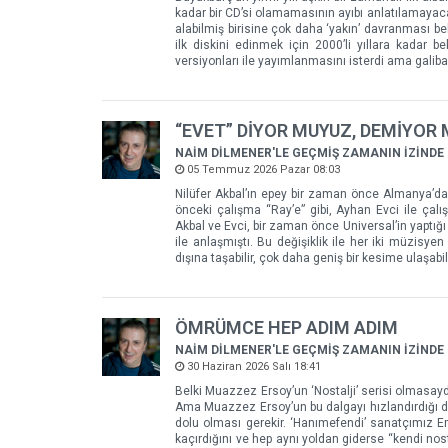
kadar bir CD’si olamamasının ayıbı anlatılamayac
alabilmiş birisine çok daha ‘yakın’ davranması be
ilk diskini edinmek için 2000’li yıllara kadar be
versiyonları ile yayımlanmasını isterdi ama gali
“EVET” DİYOR MUYUZ, DEMİYOR
NAİM DİLMENER'LE GEÇMİŞ ZAMANIN İZİNDE
05 Temmuz 2026 Pazar 08:03
Nilüfer Akbal’ın epey bir zaman önce Almanya’da 
önceki çalışma “Ray’e” gibi, Ayhan Evci ile ça
Akbal ve Evci, bir zaman önce Universal’in yaptığı 
ile anlaşmıştı. Bu değişiklik ile her iki müzisy
dışına taşabilir, çok daha geniş bir kesime ulaşabili
ÖMRÜMCE HEP ADIM ADIM
NAİM DİLMENER'LE GEÇMİŞ ZAMANIN İZİNDE
30 Haziran 2026 Salı 18:41
Belki Muazzez Ersoy’un ‘Nostalji’ serisi olmasayd
Ama Muazzez Ersoy’un bu dalgayı hızlandırdığı da
dolu olması gerekir. ‘Hanımefendi’ sanatçımız Em
kaçırdığını ve hep aynı yoldan giderse “kendi no