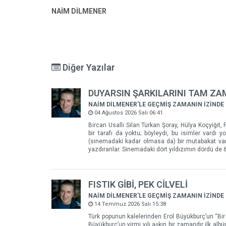
NAİM DİLMENER
Diğer Yazılar
DUYARSIN ŞARKILARINI TAM Z
NAİM DİLMENER'LE GEÇMİŞ ZAMANIN İZİNDE
04 Ağustos 2026 Salı 06:41
Bircan Usallı Sılan Türkan Şoray, Hülya Koçyiğit, F
bir tarafı da yoktu; böyleydi, bu isimler vardı
(sinemadaki kadar olmasa da) bir mutabakat vard
yazdıranlar. Sinemadaki dört yıldızımın dördü de 60
FISTIK GİBİ, PEK CİLVELİ
NAİM DİLMENER'LE GEÇMİŞ ZAMANIN İZİNDE
14 Temmuz 2026 Salı 15:38
Türk popunun kalelerinden Erol Büyükburç’un “Bir
Büyükburç’un yirmi yılı aşkın bir zamandır ilk alb