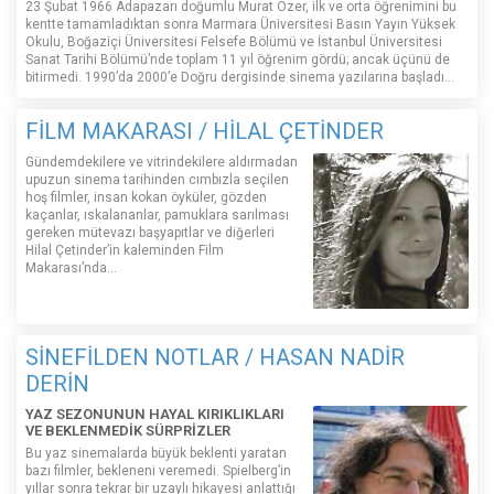
23 Şubat 1966 Adapazarı doğumlu Murat Özer, ilk ve orta öğrenimini bu
kentte tamamladıktan sonra Marmara Üniversitesi Basın Yayın Yüksek
Okulu, Boğaziçi Üniversitesi Felsefe Bölümü ve İstanbul Üniversitesi
Sanat Tarihi Bölümü’nde toplam 11 yıl öğrenim gördü; ancak üçünü de
bitirmedi. 1990’da 2000’e Doğru dergisinde sinema yazılarına başladı...
FİLM MAKARASI / HİLAL ÇETİNDER
Gündemdekilere ve vitrindekilere aldırmadan
upuzun sinema tarihinden cımbızla seçilen
hoş filmler, insan kokan öyküler, gözden
kaçanlar, ıskalananlar, pamuklara sarılması
gereken mütevazı başyapıtlar ve diğerleri
Hilal Çetinder’in kaleminden Film
Makarası’nda…
SİNEFİLDEN NOTLAR / HASAN NADİR
DERİN
YAZ SEZONUNUN HAYAL KIRIKLIKLARI
VE BEKLENMEDİK SÜRPRİZLER
Bu yaz sinemalarda büyük beklenti yaratan
bazı filmler, bekleneni veremedi. Spielberg’in
yıllar sonra tekrar bir uzaylı hikayesi anlattığı