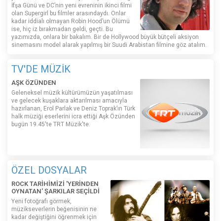
İfşa Günü ve DC’nin yeni evreninin ikinci filmi
olan Supergirl bu filmler arasındaydı. Onlar
kadar iddialı olmayan Robin Hood’un Ölümü
ise, hiç iz bırakmadan geldi, geçti. Bu
yazımızda, onlara bir bakalım. Bir de Hollywood büyük bütçeli aksiyon
sinemasını model alarak yapılmış bir Suudi Arabistan filmine göz atalım.
TV'DE MÜZİK
AŞK ÖZÜNDEN
Geleneksel müzik kültürümüzün yaşatılması
ve gelecek kuşaklara aktarılması amacıyla
hazırlanan, Erol Parlak ve Deniz Toprak’ın Türk
halk müziği eserlerini icra ettiği Aşk Özünden
bugün 19.45'te TRT Müzik'te.
ÖZEL DOSYALAR
ROCK TARİHİMİZİ 'YERİNDEN
OYNATAN' ŞARKILAR SEÇİLDİ
Yeni fotoğrafı görmek,
müzikseverlerin beğenisinin ne
kadar değiştiğini öğrenmek için