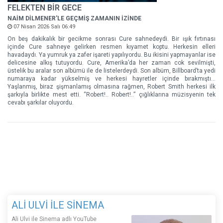
FELEKTEN BİR GECE
NAİM DİLMENER'LE GEÇMİŞ ZAMANIN İZİNDE
07 Nisan 2026 Salı 06:49
On beş dakikalık bir gecikme sonrası Cure sahnedeydi. Bir ışık fırtınası
içinde Cure sahneye gelirken resmen kıyamet koptu. Herkesin elleri
havadaydı. Ya yumruk ya zafer işareti yapılıyordu. Bu ikisini yapmayanlar ise
delicesine alkış tutuyordu. Cure, Amerika’da her zaman cok sevilmişti,
üstelik bu aralar son albümü ile de listelerdeydi. Son albüm, Billboard’ta yedi
numaraya kadar yükselmiş ve herkesi hayretler içinde bırakmıştı…
Yaşlanmış, biraz şişmanlamış olmasına rağmen, Robert Smith herkesi ilk
şarkıyla birlikte mest etti. “Robert!.. Robert!..” çığlıklarına müzisyenin tek
cevabı şarkılar oluyordu.
ALİ ULVİ İLE SİNEMA
Ali Ulvi ile Sinema adlı YouTube