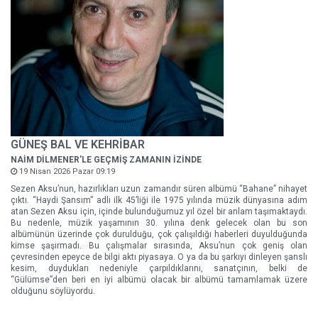
GÜNEŞ BAL VE KEHRİBAR
NAİM DİLMENER'LE GEÇMİŞ ZAMANIN İZİNDE
19 Nisan 2026 Pazar 09:19
Sezen Aksu’nun, hazırlıkları uzun zamandır süren albümü “Bahane” nihayet
çıktı. “Haydi Şansım” adlı ilk 45’liği ile 1975 yılında müzik dünyasına adım
atan Sezen Aksu için, içinde bulunduğumuz yıl özel bir anlam taşımaktaydı.
Bu nedenle, müzik yaşamının 30. yılına denk gelecek olan bu son
albümünün üzerinde çok durulduğu, çok çalışıldığı haberleri duyulduğunda
kimse şaşırmadı. Bu çalışmalar sırasında, Aksu’nun çok geniş olan
çevresinden epeyce de bilgi aktı piyasaya. O ya da bu şarkıyı dinleyen şanslı
kesim, duydukları nedeniyle çarpıldıklarını, sanatçının, belki de
“Gülümse”den beri en iyi albümü olacak bir albümü tamamlamak üzere
olduğunu söylüyordu.