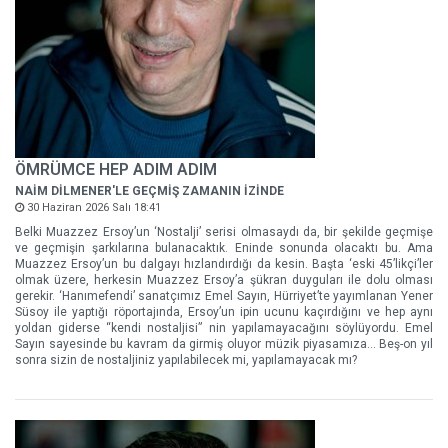
ÖMRÜMCE HEP ADIM ADIM
NAİM DİLMENER'LE GEÇMİŞ ZAMANIN İZİNDE
30 Haziran 2026 Salı 18:41
Belki Muazzez Ersoy’un ‘Nostalji’ serisi olmasaydı da, bir şekilde geçmişe
ve geçmişin şarkılarına bulanacaktık. Eninde sonunda olacaktı bu. Ama
Muazzez Ersoy’un bu dalgayı hızlandırdığı da kesin. Başta ‘eski 45’likçi’ler
olmak üzere, herkesin Muazzez Ersoy’a şükran duyguları ile dolu olması
gerekir. ‘Hanımefendi’ sanatçımız Emel Sayın, Hürriyet’te yayımlanan Yener
Süsoy ile yaptığı röportajında, Ersoy’un ipin ucunu kaçırdığını ve hep aynı
yoldan giderse “kendi nostaljisi” nin yapılamayacağını söylüyordu. Emel
Sayın sayesinde bu kavram da girmiş oluyor müzik piyasamıza... Beş-on yıl
sonra sizin de nostaljiniz yapılabilecek mi, yapılamayacak mı?