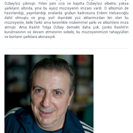
Özbey’siz çıkmıştı. Fiilen yani icra ve kayıtta Özbey’siz elbette; yoksa
şarkıların altında, yine bu eşsiz müzisyenin imzası vardı. O albümün de
hazırlandığı, yayınlandığı sıralarda grubun kadrosuna Erdem Helvacıoğlu
dahil olmuştu ve grup, yurt dışındaki yüz aklarımızdan biri olan bu
müzisyenle, belki farklı ama kesinlikle mükemmel şarkı ve albümlere imza
atmıştı. Ama Rashit Tolga Özbey demekti daha çok; çünkü Rashit’in
kurulmasının ve devam etmesinin sebebi, bu müzisyenimizin tahayyülleri
ve bunların şarkılara akmasıydı.