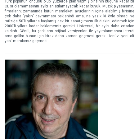
Türk popunun öncüsü olup, yüzlerce plak yapmış birisinin bugüne kadar bir
CD’si olamamasının ayıbı anlatılamayacak kadar büyük. Müzik piyasasının,
firmaların; zamanında bütün memleketi avuçlarının içine alabilmiş birisine
çok daha ‘yakın’ davranması beklenirdi ama, ne yazık ki öyle olmadı ve
müziğe 50’li yıllarda başlamış dev bir sanatçımızın ilk diskini edinmek için
2000’li yıllara kadar beklememiz gerekti. Universal, bir ayıbı daha ortadan
kaldırdı. Gönül, bu şarkıların orijinal versiyonları ile yayımlanmasını isterdi
ama galiba bunun için biraz daha zaman geçmesi gerek. Henüz ‘yeni alt
yapı’ merakımız geçmedi.