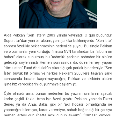
Ajda Pekkan “Sen İste”yi 2003 yılında yayınladı. O gün bugündür
Süperstar’dan yeni bir albüm, yeni şarkılar bekleniyordu. “Sen İste”
sonrası özellikle beklenmesinin nedeni de şuydu: Bu single Pekkan
ve o zamanlar yeni kurduğu firması NVN tarafından bir ‘albüm ön
haberi’ olarak sunulmuş, bu ‘tadımlık’ şarkının ardından bir albüm
geleceği söylenmişti. Hemen sonrasında da, düzenlemeyi yapan
‘ritm ustası’ Fuad Abdullah’ın çıkardığı çok parlak iş nedeniyle “Sen
İste” büyük hit olmuş ve herkes Pekkan’ı 2000’lere taşıyan şarkı
sonrasında fırsatın kaçırılmayacağını, Pekkan ve ekibinin albüm
işine hız vereceklerini düşünmeye başlamıştı.
Öyle olmadı ama; bunun nedenleri bu yazının sınırlarını aşacak
kadar çeşitli, fazla. Ama işin özeti şuydu: Pekkan, yanında Fikret
Şeneş ya da Anuş Bakış gibi bir ‘akıl hocası’ olmadığında ne
yapacağını bilemiyor, karar veremiyor, sabah beğendiği bir şarkıya
hemen ertesi gün (hatta aynı günün akşamı) “Olmaz!” diyordu.