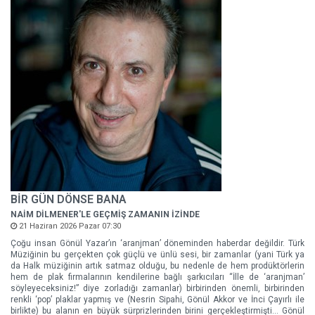
BİR GÜN DÖNSE BANA
NAİM DİLMENER'LE GEÇMİŞ ZAMANIN İZİNDE
21 Haziran 2026 Pazar 07:30
Çoğu insan Gönül Yazar’ın ‘aranjman’ döneminden haberdar değildir. Türk
Müziğinin bu gerçekten çok güçlü ve ünlü sesi, bir zamanlar (yani Türk ya
da Halk müziğinin artık satmaz olduğu, bu nedenle de hem prodüktörlerin
hem de plak firmalarının kendilerine bağlı şarkıcıları “İlle de ‘aranjman’
söyleyeceksiniz!” diye zorladığı zamanlar) birbirinden önemli, birbirinden
renkli ‘pop’ plaklar yapmış ve (Nesrin Sipahi, Gönül Akkor ve İnci Çayırlı ile
birlikte) bu alanın en büyük sürprizlerinden birini gerçekleştirmişti… Gönül