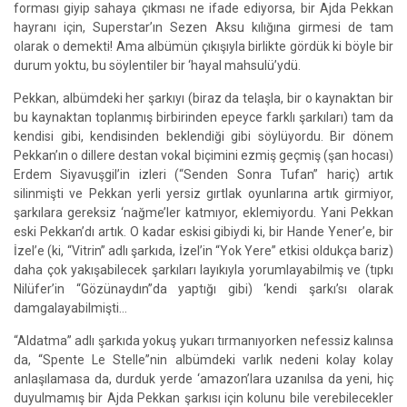
forması giyip sahaya çıkması ne ifade ediyorsa, bir Ajda Pekkan
hayranı için, Superstar’ın Sezen Aksu kılığına girmesi de tam
olarak o demekti! Ama albümün çıkışıyla birlikte gördük ki böyle bir
durum yoktu, bu söylentiler bir ‘hayal mahsulü’ydü.
Pekkan, albümdeki her şarkıyı (biraz da telaşla, bir o kaynaktan bir
bu kaynaktan toplanmış birbirinden epeyce farklı şarkıları) tam da
kendisi gibi, kendisinden beklendiği gibi söylüyordu. Bir dönem
Pekkan’ın o dillere destan vokal biçimini ezmiş geçmiş (şan hocası)
Erdem Siyavuşgil’in izleri (“Senden Sonra Tufan” hariç) artık
silinmişti ve Pekkan yerli yersiz gırtlak oyunlarına artık girmiyor,
şarkılara gereksiz ‘nağme’ler katmıyor, eklemiyordu. Yani Pekkan
eski Pekkan’dı artık. O kadar eskisi gibiydi ki, bir Hande Yener’e, bir
İzel’e (ki, “Vitrin” adlı şarkıda, İzel’in “Yok Yere” etkisi oldukça bariz)
daha çok yakışabilecek şarkıları layıkıyla yorumlayabilmiş ve (tıpkı
Nilüfer’in “Gözünaydın”da yaptığı gibi) ‘kendi şarkı’sı olarak
damgalayabilmişti…
“Aldatma” adlı şarkıda yokuş yukarı tırmanıyorken nefessiz kalınsa
da, “Spente Le Stelle”nin albümdeki varlık nedeni kolay kolay
anlaşılamasa da, durduk yerde ‘amazon’lara uzanılsa da yeni, hiç
duyulmamış bir Ajda Pekkan şarkısı için kolunu bile verebilecekler