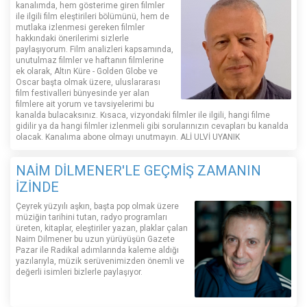
kanalımda, hem gösterime giren filmler
ile ilgili film eleştirileri bölümünü, hem de
mutlaka izlenmesi gereken filmler
hakkındaki önerilerimi sizlerle
paylaşıyorum. Film analizleri kapsamında,
unutulmaz filmler ve haftanın filmlerine
ek olarak, Altın Küre - Golden Globe ve
Oscar başta olmak üzere, uluslararası
film festivalleri bünyesinde yer alan
filmlere ait yorum ve tavsiyelerimi bu
kanalda bulacaksınız. Kısaca, vizyondaki filmler ile ilgili, hangi filme
gidilir ya da hangi filmler izlenmeli gibi sorularınızın cevapları bu kanalda
olacak. Kanalıma abone olmayı unutmayın. ALİ ULVİ UYANIK
NAİM DİLMENER'LE GEÇMİŞ ZAMANIN
İZİNDE
Çeyrek yüzyılı aşkın, başta pop olmak üzere
müziğin tarihini tutan, radyo programları
üreten, kitaplar, eleştiriler yazan, plaklar çalan
Naim Dilmener bu uzun yürüyüşün Gazete
Pazar ile Radikal adımlarında kaleme aldığı
yazılarıyla, müzik serüvenimizden önemli ve
değerli isimleri bizlerle paylaşıyor.