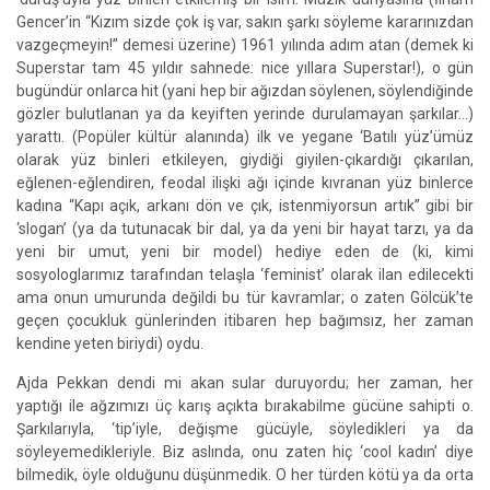
Gencer’in “Kızım sizde çok iş var, sakın şarkı söyleme kararınızdan
vazgeçmeyin!” demesi üzerine) 1961 yılında adım atan (demek ki
Superstar tam 45 yıldır sahnede: nice yıllara Superstar!), o gün
bugündür onlarca hit (yani hep bir ağızdan söylenen, söylendiğinde
gözler bulutlanan ya da keyiften yerinde durulamayan şarkılar…)
yarattı. (Popüler kültür alanında) ilk ve yegane ‘Batılı yüz’ümüz
olarak yüz binleri etkileyen, giydiği giyilen-çıkardığı çıkarılan,
eğlenen-eğlendiren, feodal ilişki ağı içinde kıvranan yüz binlerce
kadına “Kapı açık, arkanı dön ve çık, istenmiyorsun artık” gibi bir
‘slogan’ (ya da tutunacak bir dal, ya da yeni bir hayat tarzı, ya da
yeni bir umut, yeni bir model) hediye eden de (ki, kimi
sosyologlarımız tarafından telaşla ‘feminist’ olarak ilan edilecekti
ama onun umurunda değildi bu tür kavramlar; o zaten Gölcük’te
geçen çocukluk günlerinden itibaren hep bağımsız, her zaman
kendine yeten biriydi) oydu.
Ajda Pekkan dendi mi akan sular duruyordu; her zaman, her
yaptığı ile ağzımızı üç karış açıkta bırakabilme gücüne sahipti o.
Şarkılarıyla, ‘tip’iyle, değişme gücüyle, söyledikleri ya da
söyleyemedikleriyle. Biz aslında, onu zaten hiç ‘cool kadın’ diye
bilmedik, öyle olduğunu düşünmedik. O her türden kötü ya da orta