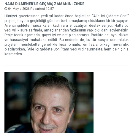
NAİM DİLMENER'LE GEÇMİŞ ZAMANIN İZİNDE
04 Mayıs 2026 Pazartesi 10:57
Hürriyet gazetesince yedi yıl kadar önce başlatılan “Aile İçi Şiddete Son!”
projesi, hayata geçirildiği günden beri, amaçlamış olduklarını bir bir yapıyor.
Aile içi şiddete maruz kalan kadınlara el uzatıyor, destek veriyor. Hatta bu
yedi yıllık süre zarfında, amaçlanandan fazlasının yapıldığı dahi söylenebilir.
Proje teorik aşamada, gayet iyi ve net planlanmıştı. Pratikte de, aynı dikkat
ve hassasiyet muhafaza edildi. Bu nedenle de, bu tür sosyal sorumluluk
projeleri memlekette genellikle kısa ömürlü, en fazla birkaç mevsimlik
olabiliyorken, “Aile İçi Şiddete Son!” tam yedi yıldır sürmekte; hem de hiç hız
kesmeden.