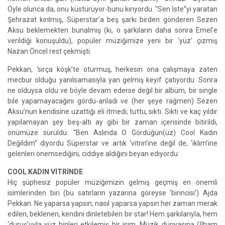
Öyle olunca da, onu küstürüyor-bunu kırıyordu. “Sen İste”yi yaratan
Şehrazat kırılmış, Süperstar’a beş şarkı birden gönderen Sezen
Aksu beklemekten bunalmış (ki, o şarkıların daha sonra Emel’e
verildiği konuşuldu), popüler müziğimize yeni bir ‘yüz’ çizmiş
Nazan Öncel rest çekmişti.
Pekkan, ‘sırça köşk’te oturmuş, herkesin ona çalışmaya zaten
mecbur olduğu yanılsamasıyla yan gelmiş keyif çatıyordu. Sonra
ne olduysa oldu ve böyle devam ederse değil bir albüm, bir single
bile yapamayacağını gördü-anladı ve (her şeye rağmen) Sezen
Aksu’nun kendisine uzattığı eli itmedi; tuttu, sıktı. Sıktı ve kaç yıldır
yapılamayan şey beş-altı ay gibi bir zaman içerisinde bitirildi,
önümüze sürüldü: “Ben Aslında O Gördüğün(üz) Cool Kadın
Değildim” diyordu Süperstar ve artık ‘vitrin’ine değil de, ‘iklim’ine
gelenleri önemsediğini, ciddiye aldığını beyan ediyordu.
COOL KADIN VİTRİNDE
Hiç şüphesiz popüler müziğimizin gelmiş geçmiş en önemli
isimlerinden biri (bu satırların yazarına göreyse ‘birincisi’) Ajda
Pekkan. Ne yaparsa yapsın, nasıl yaparsa yapsın her zaman merak
edilen, beklenen, kendini dinletebilen bir star! Hem şarkılarıyla, hem
‘duruş’uyla yüz binleri etkilemiş bir isim. Müzik dünyasına (İlham