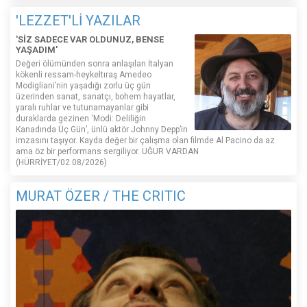
'LEZZET'Lİ YAZILAR
'SİZ SADECE VAR OLDUNUZ, BENSE
YAŞADIM'
Değeri ölümünden sonra anlaşılan İtalyan
kökenli ressam-heykeltıraş Amedeo
Modigliani’nin yaşadığı zorlu üç gün
üzerinden sanat, sanatçı, bohem hayatlar,
yaralı ruhlar ve tutunamayanlar gibi
duraklarda gezinen ‘Modi: Deliliğin
Kanadında Üç Gün’, ünlü aktör Johnny Depp’in
imzasını taşıyor. Kayda değer bir çalışma olan filmde Al Pacino da az
ama öz bir performans sergiliyor. UĞUR VARDAN
(HÜRRİYET/02.08/2026)
MURAT ÖZER / THE CRITIC