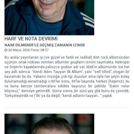
HARF VE NOTA DEVRİMİ
NAİM DİLMENER'LE GEÇMİŞ ZAMANIN İZİNDE
24 Mayıs 2026 Pazar 08:57
Bu aralar yayınlanan iyi (ve güzel ve farklı ve radikal) dört rock albümünden
üçünün ortak noktası isimleri; albümler grupların ismini taşımakta. Nekropsi
ve Gripin’in kapaklarında yalnızca grubun adı var, Malt’ın albümünde ise her
şey adlı adınca: “Kendi Adını Taşıyan İlk Albüm”, yani “self titled”; slogan bir
kavramdır bu da. Yabancı müziğe çok ilgi duyulan ama öyle her şeyin kolay
bulunamadığı-alınamadığı o 80’ler sonu, 90’lar başında, herkes (hepimiz), bu
ve buna benzer tamlamalara sıklıkla başvurur, bir şekilde “Bakın neler
biliyoruz,” demeye getirirdik. Sonra sonra, bir sürü şey gibi bunu da çevirdik,
Türkçeleştirdik ve (‘ilk’ ya da değil) “kendi adlarını taşıyan…” yaptık.