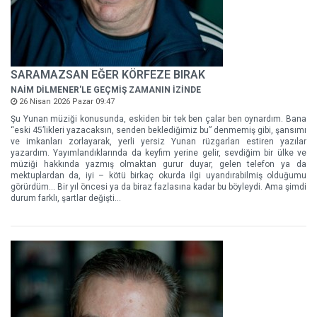
SARAMAZSAN EĞER KÖRFEZE BIRAK
NAİM DİLMENER'LE GEÇMİŞ ZAMANIN İZİNDE
26 Nisan 2026 Pazar 09:47
Şu Yunan müziği konusunda, eskiden bir tek ben çalar ben oynardım. Bana
“eski 45’likleri yazacaksın, senden beklediğimiz bu” denmemiş gibi, şansımı
ve imkanları zorlayarak, yerli yersiz Yunan rüzgarları estiren yazılar
yazardım. Yayımlandıklarında da keyfim yerine gelir, sevdiğim bir ülke ve
müziği hakkında yazmış olmaktan gurur duyar, gelen telefon ya da
mektuplardan da, iyi – kötü birkaç okurda ilgi uyandırabilmiş olduğumu
görürdüm... Bir yıl öncesi ya da biraz fazlasına kadar bu böyleydi. Ama şimdi
durum farklı, şartlar değişti...