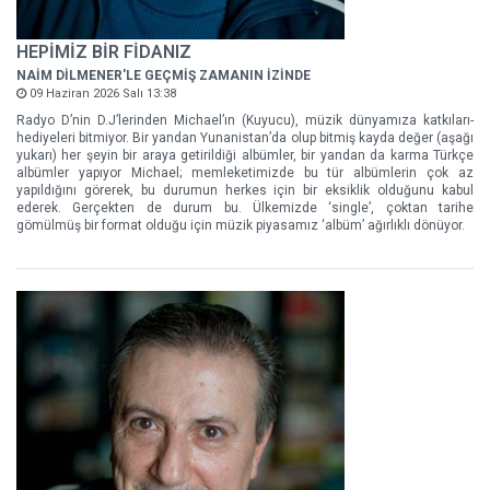
HEPİMİZ BİR FİDANIZ
NAİM DİLMENER'LE GEÇMİŞ ZAMANIN İZİNDE
09 Haziran 2026 Salı 13:38
Radyo D’nin D.J’lerinden Michael’ın (Kuyucu), müzik dünyamıza katkıları-
hediyeleri bitmiyor. Bir yandan Yunanistan’da olup bitmiş kayda değer (aşağı
yukarı) her şeyin bir araya getirildiği albümler, bir yandan da karma Türkçe
albümler yapıyor Michael; memleketimizde bu tür albümlerin çok az
yapıldığını görerek, bu durumun herkes için bir eksiklik olduğunu kabul
ederek. Gerçekten de durum bu. Ülkemizde ‘single’, çoktan tarihe
gömülmüş bir format olduğu için müzik piyasamız ‘albüm’ ağırlıklı dönüyor.