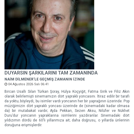
DUYARSIN ŞARKILARINI TAM ZAMANINDA
NAİM DİLMENER'LE GEÇMİŞ ZAMANIN İZİNDE
04 Ağustos 2026 Salı 06:41
Bircan Usallı Sılan Türkan Şoray, Hülya Koçyiğit, Fatma Girik ve Filiz Akın
olarak belirlemişti sinemamızın dört yapraklı yoncasını. İtiraz edilir bir tarafı
da yoktu; böyleydi, bu isimler vardı yoncanın her bir yaprağının üzerinde. Pop
müziğimizin dört yapraklı yoncası üzerinde de (sinemadaki kadar olmasa
da) bir mutabakat vardır; Ajda Pekkan, Sezen Aksu, Nilüfer ve Nükhet
Duru’dur yoncanın yapraklarına isimlerini yazdıranlar. Sinemadaki dört
yıldızımın dördü de 60’lı yıllarımıza ait; daha doğrusu, o yıllarda ünlerinin
doruğuna erişmişlerdir.