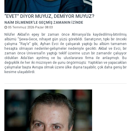
“EVET” DİYOR MUYUZ, DEMİYOR MUYUZ?
NAİM DİLMENER'LE GEÇMİŞ ZAMANIN İZİNDE
05 Temmuz 2026 Pazar 08:03
Nilüfer Akbal’ın epey bir zaman önce Almanya’da kaydedilmiş-bitirilmiş
albümü “Şewa-Gece, nihayet gün yüzü görebildi. Sanatçının, tıpkı bir önceki
çalışma “Ray’e” gibi, Ayhan Evci ile çalışarak yaptığı bu albüm tamamen
hesapta olmayan nedenler-gelişmeler nedeniyle gecikti. Akbal ve Evci, bir
zaman önce Universal’in yaptığı teklif üzerine uzun bir zamandır çalışıyor
oldukları Ada’dan ayrılmış ve bu uluslararası firma ile anlaşmıştı. Bu
değişiklik ile her iki müzisyen de şunu öngörmüştü: Yaptıkları ve yapacakları
çalışmalar başta Avrupa olmak üzere ülke dışına taşabilir, çok daha geniş bir
kesime ulaşabilirdi.