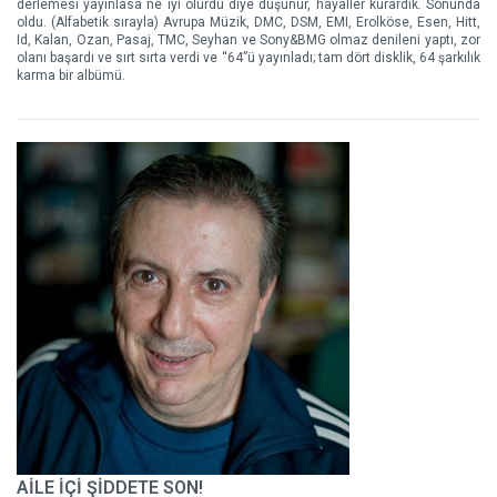
derlemesi yayınlasa ne iyi olurdu diye düşünür, hayaller kurardık. Sonunda
oldu. (Alfabetik sırayla) Avrupa Müzik, DMC, DSM, EMI, Erolköse, Esen, Hitt,
Id, Kalan, Ozan, Pasaj, TMC, Seyhan ve Sony&BMG olmaz denileni yaptı, zor
olanı başardı ve sırt sırta verdi ve “64”ü yayınladı; tam dört disklik, 64 şarkılık
karma bir albümü.
AİLE İÇİ ŞİDDETE SON!