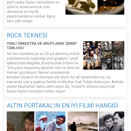
yerli rockta ‘bütün zamanların en
iyileri’ni sinemamuzik.com
okurlarına ve müzik
eleştirmenlerine sorduk. İlginç
liste çıktı ortaya:
ROCK TEKNESİ
YERLİ ORKESTRA VE GRUPLARIN 'ŞEREF
TABLOSU'
Her biri meslekte en az 20 yılı devirmiş müzik
yazarlarımızın saptadığı yerli grupların ‘şeref
tablosu’nda Moğollar, Bulutsuzluk Özlemi ile
‘orta yaş’a dayanmış akranlar mor ve ötesi ile
Duman gözüküyor. Hemen enselerinde
Kurtalan Ekspres ile Dervişan yer alıyor. Bir alt basamakta ise, az
zamanda çok iş yapmış Hardal ve Mazhar Fuat Özkan bulunuyor. Aslında
gözler Mazharlar’ı daha üstte arıyor da, ‘ticaret’in dozunu kaçırmak
bazen böyle sonuçlara neden oluyor.
ALTIN PORTAKAL'IN EN İYİ FİLMİ HANGİSİ