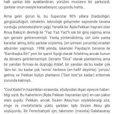
halli şarkıyı bile ayaklandıran, yürüten mucizevi bir şarkıcıydı.
Şarkılar onun sesiyle kanatlanıyor, uçuyordu hatta…
Ama gelin görün ki, bu Superstar 90’lı yıllara (hadsizliğin,
görgüsüzlüğün, cehaletin, teknolojik gelişmeler sayesinde tavana
vurduğu yeteneksizlerin çağı) fanatik bir Ajda Pekkan hayranı olan
Anuş Bakış’ın desteği ile “Yaz Yaz Yaz”lı sıkı bir giriş yapmış ama
işin gerisini getirememişti. Yanlış yönlendirilmiş, üst üste yanlış
kararlar almış, kötü şarkılar söylemiş, (en iyimser yorumla) sıradan
albümler yapmıştı. 1998 yılında, İskender Paydaş’ın becerisi ile
“Bambaşka Biri” yeni bir işaret fişeği olarak fırlatılmış ancak bunun
da devamı getirilememişti. Devamı “Diva” olarak planlanmış ama
bir yandan firması ile düştüğü ihtilaf, bir yandan da bu kadar çok
‘dım-tıs’, bu kadar çok ‘remix’ herkese (en hafif deyimle) ‘yorucu’
gelmiş ve Pekkan bütün planlarını (“Sen İste”ye kadar) ertlemek
zorunda kalmıştı…
“Cool Kadın”ın hazırlıkları sırasında, stüdyodan dışarı epeyce haber-
bilgi sızdı. Bu haberlerin (Ajda Pekkan hayranları için) en can yakıcı
olanı şuydu: Pekkan, ancak Sezen Aksu’nun söylebileceği söz,
imge ve metaforlarla yüklü şarkıları tıpkı Sezen Aksu gibi
söylüyordu. Bir Fenerbahçeli için, takımının (mesela) Galatasaray