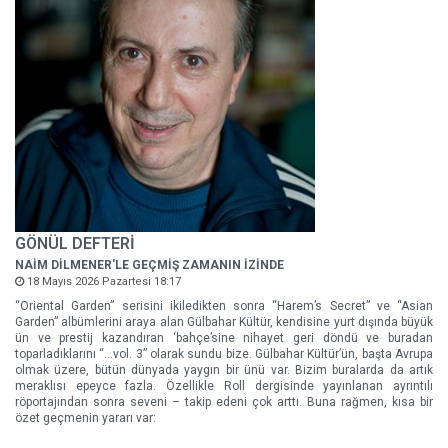
GÖNÜL DEFTERİ
NAİM DİLMENER'LE GEÇMİŞ ZAMANIN İZİNDE
18 Mayıs 2026 Pazartesi 18:17
“Oriental Garden” serisini ikiledikten sonra “Harem’s Secret” ve “Asian
Garden” albümlerini araya alan Gülbahar Kültür, kendisine yurt dışında büyük
ün ve prestij kazandıran ‘bahçe’sine nihayet geri döndü ve buradan
toparladıklarını “…vol. 3” olarak sundu bize. Gülbahar Kültür’ün, başta Avrupa
olmak üzere, bütün dünyada yaygın bir ünü var. Bizim buralarda da artık
meraklısı epeyce fazla. Özellikle Roll dergisinde yayınlanan ayrıntılı
röportajından sonra seveni – takip edeni çok arttı. Buna rağmen, kısa bir
özet geçmenin yararı var: