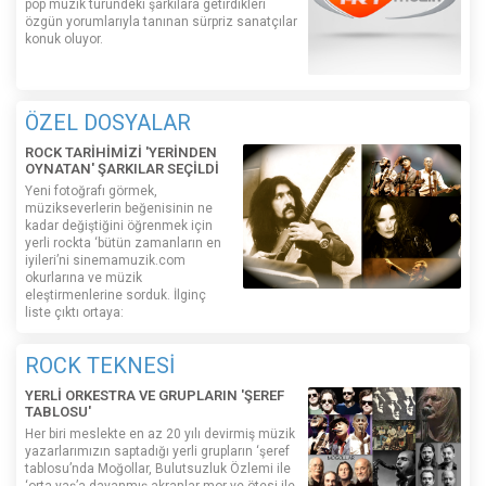
pop müzik türündeki şarkılara getirdikleri
özgün yorumlarıyla tanınan sürpriz sanatçılar
konuk oluyor.
ÖZEL DOSYALAR
ROCK TARİHİMİZİ 'YERİNDEN
OYNATAN' ŞARKILAR SEÇİLDİ
Yeni fotoğrafı görmek,
müzikseverlerin beğenisinin ne
kadar değiştiğini öğrenmek için
yerli rockta ‘bütün zamanların en
iyileri’ni sinemamuzik.com
okurlarına ve müzik
eleştirmenlerine sorduk. İlginç
liste çıktı ortaya:
ROCK TEKNESİ
YERLİ ORKESTRA VE GRUPLARIN 'ŞEREF
TABLOSU'
Her biri meslekte en az 20 yılı devirmiş müzik
yazarlarımızın saptadığı yerli grupların ‘şeref
tablosu’nda Moğollar, Bulutsuzluk Özlemi ile
‘orta yaş’a dayanmış akranlar mor ve ötesi ile