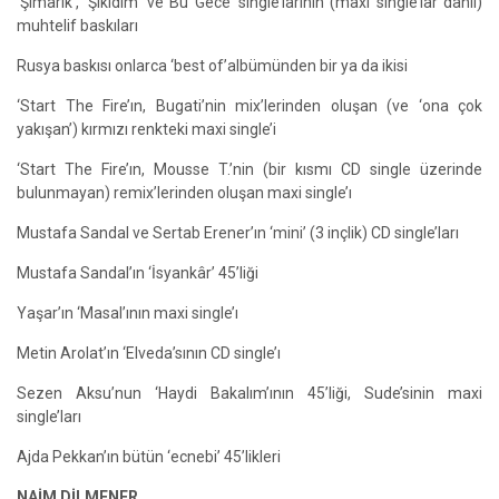
‘Şımarık’, ‘Şıkıdım’ ve Bu Gece’ single’larının (maxi single’lar dahil)
muhtelif baskıları
Rusya baskısı onlarca ‘best of’albümünden bir ya da ikisi
‘Start The Fire’ın, Bugati’nin mix’lerinden oluşan (ve ‘ona çok
yakışan’) kırmızı renkteki maxi single’i
‘Start The Fire’ın, Mousse T.’nin (bir kısmı CD single üzerinde
bulunmayan) remix’lerinden oluşan maxi single’ı
Mustafa Sandal ve Sertab Erener’ın ‘mini’ (3 inçlik) CD single’ları
Mustafa Sandal’ın ‘İsyankâr’ 45’liği
Yaşar’ın ‘Masal’ının maxi single’ı
Metin Arolat’ın ‘Elveda’sının CD single’ı
Sezen Aksu’nun ‘Haydi Bakalım’ının 45’liği, Sude’sinin maxi
single’ları
Ajda Pekkan’ın bütün ‘ecnebi’ 45’likleri
NAİM DİLMENER