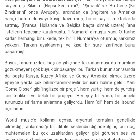
söylenmiş ‘Şıkıdım (Hepsi Senin mi?)’, ‘’Şımarık’ ve ‘Bu Gece (Kır
Zincirlerini’ önce Avrupa’yı, ardından da (İngiltere ve Amerika
hariç) bütün dünyayı kasıp kavurmuş, hatırı sayılır miktarlarda
satmış, (Fransa, Hollanda ve Belçika başta olmak üzere) ‘ana
liste’lerin tepesine kurulmuştu. ‘! Numara’ olmuştu yani. O tarihe
kadar, herhangi bir ülkede, tek bir ‘1 Numara’ya oturmuş şarkımız
yokken, Tarkan ayaklanmış ve kısa bir süre zarfında bunu
başarmıştı.
Büyük, (önümüzdeki beş-on yıl içinde tekrarlanması da mümkün
gözükmeyen) çok büyük bir başarıydı bu. Tarkan bunun sonrasında
da, başta Rusya, Kuzey Afrika ve Güney Amerika olmak üzere
epeyce yarda çok bilinir-tanınır-sevilir bir isim haline geldi. Yani
‘Come Closer’ gibi ‘İngilizce bir proje ‘, hem yurtiçi, hem de yurtdışı
için tehlikeli ve belalı bir projeydi. Her şey bir yana, bir önceki
turunuzu sıfırlama anlamına geliyordu. Hem ‘dil’ hem de ‘sound’
açısından.
‘World music’e kollarını açmış, oryantal temaları genellikle
bilmediği, anlamadığı bir dil ile seslendirildiğinde ilginç bulmuş,
muhtemelen bu çok uzaklardan geliyor gibi görünen ses ve
sözcükleri de böylesi bir soundun ana unsuru gibi kabul etmiş ‘dış