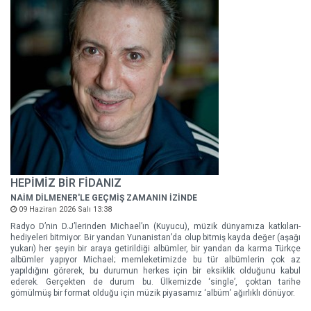
HEPİMİZ BİR FİDANIZ
NAİM DİLMENER'LE GEÇMİŞ ZAMANIN İZİNDE
09 Haziran 2026 Salı 13:38
Radyo D’nin D.J’lerinden Michael’ın (Kuyucu), müzik dünyamıza katkıları-
hediyeleri bitmiyor. Bir yandan Yunanistan’da olup bitmiş kayda değer (aşağı
yukarı) her şeyin bir araya getirildiği albümler, bir yandan da karma Türkçe
albümler yapıyor Michael; memleketimizde bu tür albümlerin çok az
yapıldığını görerek, bu durumun herkes için bir eksiklik olduğunu kabul
ederek. Gerçekten de durum bu. Ülkemizde ‘single’, çoktan tarihe
gömülmüş bir format olduğu için müzik piyasamız ‘albüm’ ağırlıklı dönüyor.