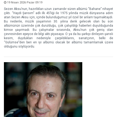
19 Nisan 2026 Pazar 09:19
Sezen Aksu’nun, hazırlıkları uzun zamandır süren albümü “Bahane” nihayet
çıktı. “Haydi Şansım” adlı ilk 45’liği ile 1975 yılında müzik dünyasına adım
atan Sezen Aksu için, içinde bulunduğumuz yıl özel bir anlam taşımaktaydı.
Bu nedenle, müzik yaşamının 30. yılına denk gelecek olan bu son
albümünün üzerinde çok durulduğu, çok çalışıldığı haberleri duyulduğunda
kimse şaşırmadı. Bu çalışmalar sırasında, Aksu’nun çok geniş olan
çevresinden epeyce de bilgi aktı piyasaya. O ya da bu şarkıyı dinleyen şanslı
kesim, duydukları nedeniyle çarpıldıklarını, sanatçının, belki de
“Gülümse”den beri en iyi albümü olacak bir albümü tamamlamak üzere
olduğunu söylüyordu.