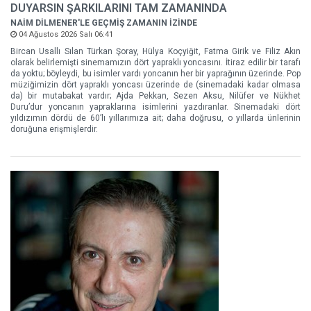
DUYARSIN ŞARKILARINI TAM ZAMANINDA
NAİM DİLMENER'LE GEÇMİŞ ZAMANIN İZİNDE
04 Ağustos 2026 Salı 06:41
Bircan Usallı Sılan Türkan Şoray, Hülya Koçyiğit, Fatma Girik ve Filiz Akın
olarak belirlemişti sinemamızın dört yapraklı yoncasını. İtiraz edilir bir tarafı
da yoktu; böyleydi, bu isimler vardı yoncanın her bir yaprağının üzerinde. Pop
müziğimizin dört yapraklı yoncası üzerinde de (sinemadaki kadar olmasa
da) bir mutabakat vardır; Ajda Pekkan, Sezen Aksu, Nilüfer ve Nükhet
Duru’dur yoncanın yapraklarına isimlerini yazdıranlar. Sinemadaki dört
yıldızımın dördü de 60’lı yıllarımıza ait; daha doğrusu, o yıllarda ünlerinin
doruğuna erişmişlerdir.