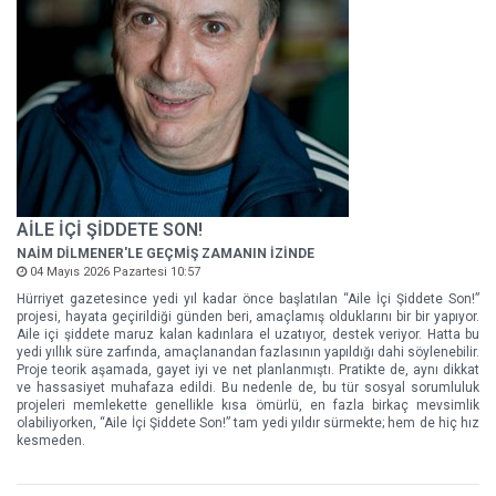
AİLE İÇİ ŞİDDETE SON!
NAİM DİLMENER'LE GEÇMİŞ ZAMANIN İZİNDE
04 Mayıs 2026 Pazartesi 10:57
Hürriyet gazetesince yedi yıl kadar önce başlatılan “Aile İçi Şiddete Son!”
projesi, hayata geçirildiği günden beri, amaçlamış olduklarını bir bir yapıyor.
Aile içi şiddete maruz kalan kadınlara el uzatıyor, destek veriyor. Hatta bu
yedi yıllık süre zarfında, amaçlanandan fazlasının yapıldığı dahi söylenebilir.
Proje teorik aşamada, gayet iyi ve net planlanmıştı. Pratikte de, aynı dikkat
ve hassasiyet muhafaza edildi. Bu nedenle de, bu tür sosyal sorumluluk
projeleri memlekette genellikle kısa ömürlü, en fazla birkaç mevsimlik
olabiliyorken, “Aile İçi Şiddete Son!” tam yedi yıldır sürmekte; hem de hiç hız
kesmeden.