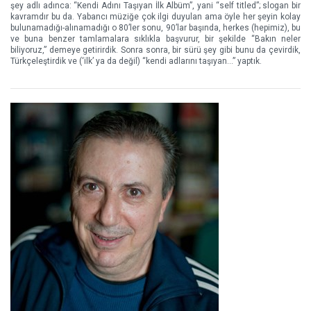
şey adlı adınca: “Kendi Adını Taşıyan İlk Albüm”, yani “self titled”; slogan bir
kavramdır bu da. Yabancı müziğe çok ilgi duyulan ama öyle her şeyin kolay
bulunamadığı-alınamadığı o 80’ler sonu, 90’lar başında, herkes (hepimiz), bu
ve buna benzer tamlamalara sıklıkla başvurur, bir şekilde “Bakın neler
biliyoruz,” demeye getirirdik. Sonra sonra, bir sürü şey gibi bunu da çevirdik,
Türkçeleştirdik ve (‘ilk’ ya da değil) “kendi adlarını taşıyan…” yaptık.