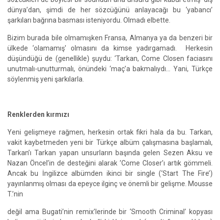
dünya’dan, şimdi de her sözcüğünü anlayacağı bu ‘yabancı’
şarkıları bağrına basması isteniyordu. Olmadı elbette.
Bizim burada bile olmamışken Fransa, Almanya ya da benzeri bir
ülkede ‘olamamış’ olmasını da kimse yadırgamadı. Herkesin
düşündüğü de (genellikle) şuydu: ‘Tarkan, Come Closen faciasını
unutmalı-unutturmalı, önündeki ‘maç’a bakmalıydı… Yani, Türkçe
söylenmiş yeni şarkılarla.
Renklerden kırmızı
Yeni gelişmeye rağmen, herkesin ortak fikri hala da bu. Tarkan,
vakit kaybetmeden yeni bir Türkçe albüm çalışmasına başlamalı,
Tarkan’ı Tarkan yapan unsurların başında gelen Sezen Aksu ve
Nazan Öncel’in de desteğini alarak ’Come Closer’ı artık gömmeli.
Ancak bu İngilizce albümden ikinci bir single (‘Start The Fire’)
yayınlanmış olması da epeyce ilginç ve önemli bir gelişme. Mousse
T.’nin
değil ama Bugati’nin remix’lerinde bir ‘Smooth Criminal’ kopyası