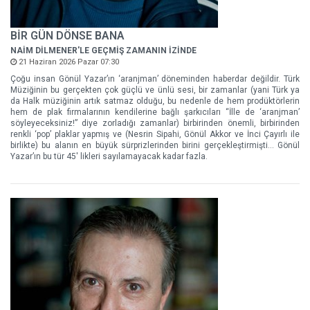
BİR GÜN DÖNSE BANA
NAİM DİLMENER'LE GEÇMİŞ ZAMANIN İZİNDE
21 Haziran 2026 Pazar 07:30
Çoğu insan Gönül Yazar’ın ‘aranjman’ döneminden haberdar değildir. Türk
Müziğinin bu gerçekten çok güçlü ve ünlü sesi, bir zamanlar (yani Türk ya
da Halk müziğinin artık satmaz olduğu, bu nedenle de hem prodüktörlerin
hem de plak firmalarının kendilerine bağlı şarkıcıları “İlle de ‘aranjman’
söyleyeceksiniz!” diye zorladığı zamanlar) birbirinden önemli, birbirinden
renkli ‘pop’ plaklar yapmış ve (Nesrin Sipahi, Gönül Akkor ve İnci Çayırlı ile
birlikte) bu alanın en büyük sürprizlerinden birini gerçekleştirmişti… Gönül
Yazar’ın bu tür 45' likleri sayılamayacak kadar fazla.