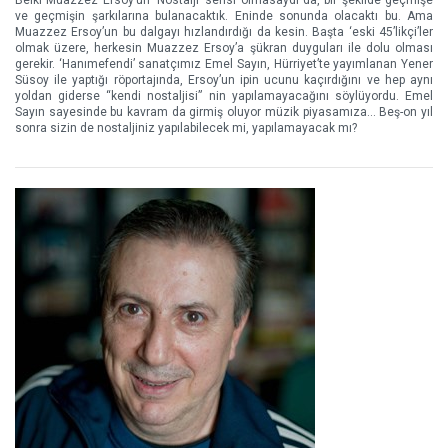
Belki Muazzez Ersoy’un ‘Nostalji’ serisi olmasaydı da, bir şekilde geçmişe
ve geçmişin şarkılarına bulanacaktık. Eninde sonunda olacaktı bu. Ama
Muazzez Ersoy’un bu dalgayı hızlandırdığı da kesin. Başta ‘eski 45’likçi’ler
olmak üzere, herkesin Muazzez Ersoy’a şükran duyguları ile dolu olması
gerekir. ‘Hanımefendi’ sanatçımız Emel Sayın, Hürriyet’te yayımlanan Yener
Süsoy ile yaptığı röportajında, Ersoy’un ipin ucunu kaçırdığını ve hep aynı
yoldan giderse “kendi nostaljisi” nin yapılamayacağını söylüyordu. Emel
Sayın sayesinde bu kavram da girmiş oluyor müzik piyasamıza... Beş-on yıl
sonra sizin de nostaljiniz yapılabilecek mi, yapılamayacak mı?