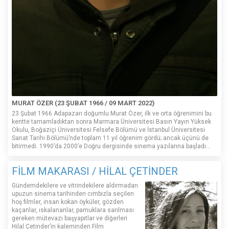
MURAT ÖZER (23 ŞUBAT 1966 / 09 MART 2022)
23 Şubat 1966 Adapazarı doğumlu Murat Özer, ilk ve orta öğrenimini bu
kentte tamamladıktan sonra Marmara Üniversitesi Basın Yayın Yüksek
Okulu, Boğaziçi Üniversitesi Felsefe Bölümü ve İstanbul Üniversitesi
Sanat Tarihi Bölümü’nde toplam 11 yıl öğrenim gördü; ancak üçünü de
bitirmedi. 1990’da 2000’e Doğru dergisinde sinema yazılarına başladı...
FİLM MAKARASI / HİLAL ÇETİNDER
Gündemdekilere ve vitrindekilere aldırmadan
upuzun sinema tarihinden cımbızla seçilen
hoş filmler, insan kokan öyküler, gözden
kaçanlar, ıskalananlar, pamuklara sarılması
gereken mütevazı başyapıtlar ve diğerleri
Hilal Çetinder’in kaleminden Film