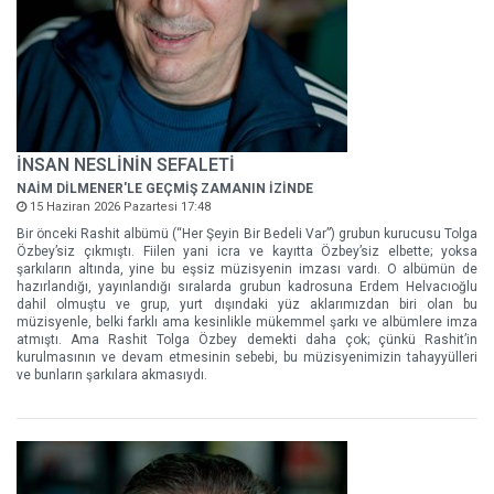
İNSAN NESLİNİN SEFALETİ
NAİM DİLMENER'LE GEÇMİŞ ZAMANIN İZİNDE
15 Haziran 2026 Pazartesi 17:48
Bir önceki Rashit albümü (“Her Şeyin Bir Bedeli Var”) grubun kurucusu Tolga
Özbey’siz çıkmıştı. Fiilen yani icra ve kayıtta Özbey’siz elbette; yoksa
şarkıların altında, yine bu eşsiz müzisyenin imzası vardı. O albümün de
hazırlandığı, yayınlandığı sıralarda grubun kadrosuna Erdem Helvacıoğlu
dahil olmuştu ve grup, yurt dışındaki yüz aklarımızdan biri olan bu
müzisyenle, belki farklı ama kesinlikle mükemmel şarkı ve albümlere imza
atmıştı. Ama Rashit Tolga Özbey demekti daha çok; çünkü Rashit’in
kurulmasının ve devam etmesinin sebebi, bu müzisyenimizin tahayyülleri
ve bunların şarkılara akmasıydı.