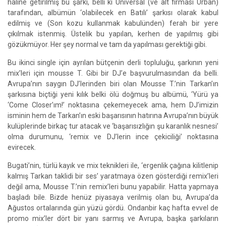
haline getirilmiş bu şarkı, belli ki Universal (ve alt firması Urban)
tarafından, albümün ‘olabilecek en Batılı’ şarkısı olarak kabul
edilmiş ve (Son kozu kullanmak kabulünden) ferah bir yere
çıkılmak istenmiş. Üstelik bu yapılan, kerhen de yapılmış gibi
gözükmüyor. Her şey normal ve tam da yapılması gerektiği gibi.
Bu ikinci single için ayrılan bütçenin derli topluluğu, şarkının yeni
mix’leri için mousse T. Gibi bir DJ’e başvurulmasından da belli.
Avrupa’nın saygın DJ’lerinden biri olan Mousse T.’nin Tarkan’ın
şarkısına biçtiği yeni kılık belki ölü doğmuş bu albümü, ‘Yürü ya
‘Come Closer’ım!’ noktasına çekemeyecek ama, hem DJ’imizin
isminin hem de Tarkan’ın eski başarısının hatırına Avrupa’nın büyük
kulüplerinde birkaç tur atacak ve ‘başarısızlığın şu karanlık nesnesi’
olma durumunu, ‘remix ve DJ’lerin ince çekiciliği’ noktasına
evirecek.
Bugati’nin, türlü kayık ve mix teknikleri ile, ‘ergenlik çağına kilitlenip
kalmış Tarkan taklidi bir ses’ yaratmaya özen gösterdiği remix’leri
değil ama, Mousse T.’nin remix’leri bunu yapabilir. Hatta yapmaya
başladı bile. Bizde henüz piyasaya verilmiş olan bu, Avrupa’da
Ağustos ortalarında gün yüzü gördü. Ondanbir kaç hafta evvel de
promo mix’ler dört bir yanı sarmış ve Avrupa, başka şarkıların