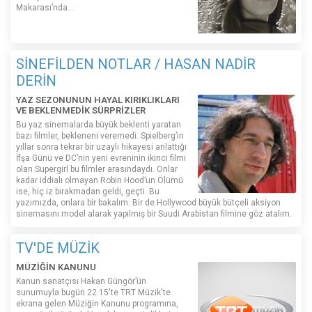
Makarası’nda…
SİNEFİLDEN NOTLAR / HASAN NADİR
DERİN
YAZ SEZONUNUN HAYAL KIRIKLIKLARI
VE BEKLENMEDİK SÜRPRİZLER
Bu yaz sinemalarda büyük beklenti yaratan
bazı filmler, bekleneni veremedi. Spielberg’in
yıllar sonra tekrar bir uzaylı hikayesi anlattığı
İfşa Günü ve DC’nin yeni evreninin ikinci filmi
olan Supergirl bu filmler arasındaydı. Onlar
kadar iddialı olmayan Robin Hood’un Ölümü
ise, hiç iz bırakmadan geldi, geçti. Bu
yazımızda, onlara bir bakalım. Bir de Hollywood büyük bütçeli aksiyon
sinemasını model alarak yapılmış bir Suudi Arabistan filmine göz atalım.
TV'DE MÜZİK
MÜZİĞİN KANUNU
Kanun sanatçısı Hakan Güngör’ün
sunumuyla bugün 22.15'te TRT Müzik'te
ekrana gelen Müziğin Kanunu programına,