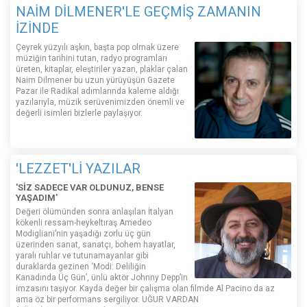
NAİM DİLMENER'LE GEÇMİŞ ZAMANIN
İZİNDE
Çeyrek yüzyılı aşkın, başta pop olmak üzere
müziğin tarihini tutan, radyo programları
üreten, kitaplar, eleştiriler yazan, plaklar çalan
Naim Dilmener bu uzun yürüyüşün Gazete
Pazar ile Radikal adımlarında kaleme aldığı
yazılarıyla, müzik serüvenimizden önemli ve
değerli isimleri bizlerle paylaşıyor.
'LEZZET'Lİ YAZILAR
'SİZ SADECE VAR OLDUNUZ, BENSE
YAŞADIM'
Değeri ölümünden sonra anlaşılan İtalyan
kökenli ressam-heykeltıraş Amedeo
Modigliani’nin yaşadığı zorlu üç gün
üzerinden sanat, sanatçı, bohem hayatlar,
yaralı ruhlar ve tutunamayanlar gibi
duraklarda gezinen ‘Modi: Deliliğin
Kanadında Üç Gün’, ünlü aktör Johnny Depp’in
imzasını taşıyor. Kayda değer bir çalışma olan filmde Al Pacino da az
ama öz bir performans sergiliyor. UĞUR VARDAN