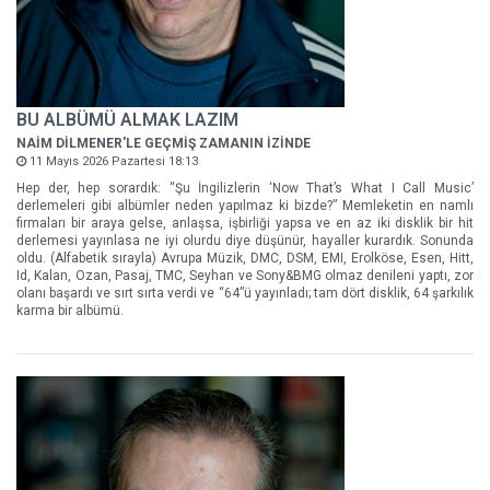
BU ALBÜMÜ ALMAK LAZIM
NAİM DİLMENER'LE GEÇMİŞ ZAMANIN İZİNDE
11 Mayıs 2026 Pazartesi 18:13
Hep der, hep sorardık: “Şu İngilizlerin ‘Now That’s What I Call Music’
derlemeleri gibi albümler neden yapılmaz ki bizde?” Memleketin en namlı
firmaları bir araya gelse, anlaşsa, işbirliği yapsa ve en az iki disklik bir hit
derlemesi yayınlasa ne iyi olurdu diye düşünür, hayaller kurardık. Sonunda
oldu. (Alfabetik sırayla) Avrupa Müzik, DMC, DSM, EMI, Erolköse, Esen, Hitt,
Id, Kalan, Ozan, Pasaj, TMC, Seyhan ve Sony&BMG olmaz denileni yaptı, zor
olanı başardı ve sırt sırta verdi ve “64”ü yayınladı; tam dört disklik, 64 şarkılık
karma bir albümü.