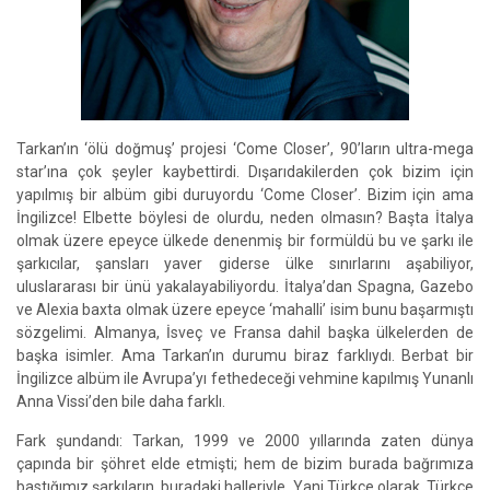
Tarkan’ın ‘ölü doğmuş’ projesi ‘Come Closer’, 90’ların ultra-mega
star’ına çok şeyler kaybettirdi. Dışarıdakilerden çok bizim için
yapılmış bir albüm gibi duruyordu ‘Come Closer’. Bizim için ama
İngilizce! Elbette böylesi de olurdu, neden olmasın? Başta İtalya
olmak üzere epeyce ülkede denenmiş bir formüldü bu ve şarkı ile
şarkıcılar, şansları yaver giderse ülke sınırlarını aşabiliyor,
uluslararası bir ünü yakalayabiliyordu. İtalya’dan Spagna, Gazebo
ve Alexia baxta olmak üzere epeyce ‘mahalli’ isim bunu başarmıştı
sözgelimi. Almanya, İsveç ve Fransa dahil başka ülkelerden de
başka isimler. Ama Tarkan’ın durumu biraz farklıydı. Berbat bir
İngilizce albüm ile Avrupa’yı fethedeceği vehmine kapılmış Yunanlı
Anna Vissi’den bile daha farklı.
Fark şundandı: Tarkan, 1999 ve 2000 yıllarında zaten dünya
çapında bir şöhret elde etmişti; hem de bizim burada bağrımıza
bastığımız şarkıların, buradaki halleriyle. Yani Türkçe olarak. Türkçe