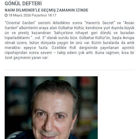
GÖNÜL DEFTERİ
NAİM DİLMENER'LE GEÇMİŞ ZAMANIN İZİNDE
18 Mayıs 2026 Pazartesi 18:17
“Oriental Garden” serisini ikiledikten sonra “Harem’s Secret” ve “Asian
Garden” albümlerini araya alan Gülbahar Kültür, kendisine yurt dışında büyük
ün ve prestij kazandıran ‘bahçe’sine nihayet geri döndü ve buradan
toparladıklarını “…vol. 3” olarak sundu bize. Gülbahar Kültür’ün, başta Avrupa
olmak üzere, bütün dünyada yaygın bir ünü var. Bizim buralarda da artık
meraklısı epeyce fazla. Özellikle Roll dergisinde yayınlanan ayrıntılı
röportajından sonra seveni – takip edeni çok arttı. Buna rağmen, kısa bir
özet geçmenin yararı var: