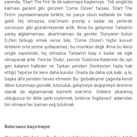
yanında, ‘Start The Fire’ ile de salınmaya başlamıştı. Tek single’da
kalması garanti gibi görünen ‘Come Closer’ faciası, ‘Start The
Fire’ın yayınlanmasıyla birlikte, bir parça olsun katlanılır bir hale
geldi. Hiç olmazsa, star’ımızın prestiji o kadar da yerlerde
sürünüyor gibi gözükmeyecek artık. Ama bu gelişmeyi Tarkan’ın
yanlış algılamaması, abartmaması da gerekir. Dünyanın bütün
DJ’leri birleşip emek verse bile, ‘Come Closer’ı hiçbir kuvvet
listelerin orta yerine şutlayamaz.; bu mümkün değil. Ama bu ikinci
single sayesinde, hiç olmazsa Tarkan’ın başı o kadar da eğik
olmayacak artık. Yeni bir ‘Dudu’, yeni bir ‘Gülümse Kaderine’ de, işin
geri kalanını halleder ve Tarkan yeniden (herkesten fazla hak
ettiği) ‘tepe’ye bir kere daha kurulur. Orada da daha çok kalır; iş ki,
başka dil’e yeniden heves etmesin. Bu ‘globalleşme’ çağında kendi
diline tutunmayı gericilik, tutuculuk, gelişmeye-değişmeye direnme
olarak da algılamamalı kıymetli star’ımız. Göklere çıkarılmış
olduğunuz bir dilde şarkı söylemek, binlerce ‘İngilizceci’ adamdan
biri olmaya her zaman yeğ tutulmalı.
Bulursanız kaçırmayın