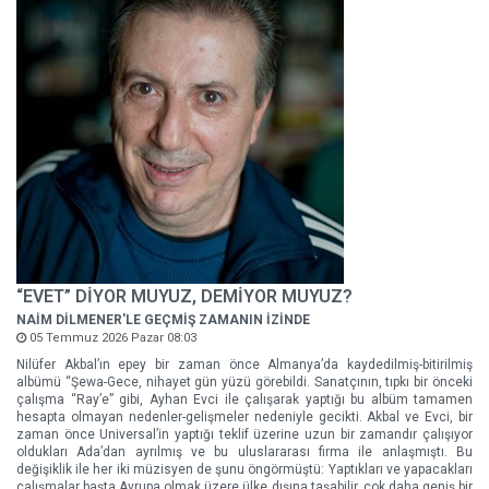
“EVET” DİYOR MUYUZ, DEMİYOR MUYUZ?
NAİM DİLMENER'LE GEÇMİŞ ZAMANIN İZİNDE
05 Temmuz 2026 Pazar 08:03
Nilüfer Akbal’ın epey bir zaman önce Almanya’da kaydedilmiş-bitirilmiş
albümü “Şewa-Gece, nihayet gün yüzü görebildi. Sanatçının, tıpkı bir önceki
çalışma “Ray’e” gibi, Ayhan Evci ile çalışarak yaptığı bu albüm tamamen
hesapta olmayan nedenler-gelişmeler nedeniyle gecikti. Akbal ve Evci, bir
zaman önce Universal’in yaptığı teklif üzerine uzun bir zamandır çalışıyor
oldukları Ada’dan ayrılmış ve bu uluslararası firma ile anlaşmıştı. Bu
değişiklik ile her iki müzisyen de şunu öngörmüştü: Yaptıkları ve yapacakları
çalışmalar başta Avrupa olmak üzere ülke dışına taşabilir, çok daha geniş bir