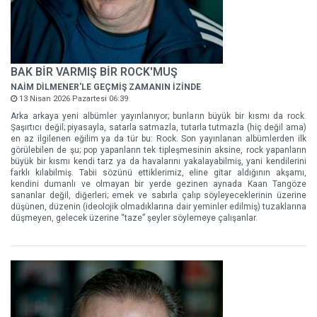
BAK BİR VARMIŞ BİR ROCK'MUŞ
NAİM DİLMENER'LE GEÇMİŞ ZAMANIN İZİNDE
13 Nisan 2026 Pazartesi 06:39
Arka arkaya yeni albümler yayınlanıyor; bunların büyük bir kısmı da rock.
Şaşırtıcı değil; piyasayla, satarla satmazla, tutarla tutmazla (hiç değil ama)
en az ilgilenen eğilim ya da tür bu: Rock. Son yayınlanan albümlerden ilk
görülebilen de şu; pop yapanların tek tipleşmesinin aksine, rock yapanların
büyük bir kısmı kendi tarz ya da havalarını yakalayabilmiş, yani kendilerini
farklı kılabilmiş. Tabii sözünü ettiklerimiz, eline gitar aldığının akşamı,
kendini dumanlı ve olmayan bir yerde gezinen aynada Kaan Tangöze
sananlar değil, diğerleri; emek ve sabırla çalıp söyleyeceklerinin üzerine
düşünen, düzenin (ideolojik olmadıklarına dair yeminler edilmiş) tuzaklarına
düşmeyen, gelecek üzerine “taze” şeyler söylemeye çalışanlar.