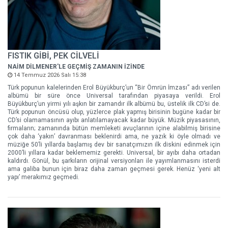
FISTIK GİBİ, PEK CİLVELİ
NAİM DİLMENER'LE GEÇMİŞ ZAMANIN İZİNDE
14 Temmuz 2026 Salı 15:38
Türk popunun kalelerinden Erol Büyükburç’un “Bir Ömrün İmzası” adı verilen
albümü bir süre önce Universal tarafından piyasaya verildi. Erol
Büyükburç’un yirmi yılı aşkın bir zamandır ilk albümü bu, üstelik ilk CD’si de.
Türk popunun öncüsü olup, yüzlerce plak yapmış birisinin bugüne kadar bir
CD’si olamamasının ayıbı anlatılamayacak kadar büyük. Müzik piyasasının,
firmaların; zamanında bütün memleketi avuçlarının içine alabilmiş birisine
çok daha ‘yakın’ davranması beklenirdi ama, ne yazık ki öyle olmadı ve
müziğe 50’li yıllarda başlamış dev bir sanatçımızın ilk diskini edinmek için
2000’li yıllara kadar beklememiz gerekti. Universal, bir ayıbı daha ortadan
kaldırdı. Gönül, bu şarkıların orijinal versiyonları ile yayımlanmasını isterdi
ama galiba bunun için biraz daha zaman geçmesi gerek. Henüz ‘yeni alt
yapı’ merakımız geçmedi.