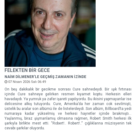
FELEKTEN BİR GECE
NAİM DİLMENER'LE GEÇMİŞ ZAMANIN İZİNDE
07 Nisan 2026 Salı 06:49
On beş dakikalık bir gecikme sonrası Cure sahnedeydi. Bir ışık fırtınası
içinde Cure sahneye gelirken resmen kıyamet koptu. Herkesin elleri
havadaydı. Ya yumruk ya zafer işareti yapılıyordu. Bu ikisini yapmayanlar ise
delicesine alkış tutuyordu. Cure, Amerika’da her zaman cok sevilmişti,
üstelik bu aralar son albümü ile de listelerdeydi. Son albüm, Billboard’ta yedi
numaraya kadar yükselmiş ve herkesi hayretler içinde bırakmıştı…
Yaşlanmış, biraz şişmanlamış olmasına rağmen, Robert Smith herkesi ilk
şarkıyla birlikte mest etti. “Robert!.. Robert!..” çığlıklarına müzisyenin tek
cevabı şarkılar oluyordu.