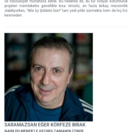
ve hassasiyet muhafaza edildi. Bu nedenle de, bu tür sosyal sorumluluk
projeleri memlekette genellikle kısa ömürlü, en fazla birkaç mevsimlik
olabiliyorken, “Aile İçi Şiddete Son!” tam yedi yıldır sürmekte; hem de hiç hız
kesmeden.
SARAMAZSAN EĞER KÖRFEZE BIRAK
NAİM DİLMENER'LE GEÇMİŞ ZAMANIN İZİNDE