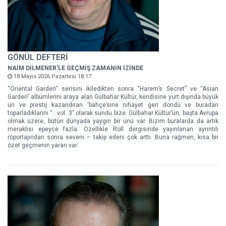
GÖNÜL DEFTERİ
NAİM DİLMENER'LE GEÇMİŞ ZAMANIN İZİNDE
18 Mayıs 2026 Pazartesi 18:17
“Oriental Garden” serisini ikiledikten sonra “Harem’s Secret” ve “Asian
Garden” albümlerini araya alan Gülbahar Kültür, kendisine yurt dışında büyük
ün ve prestij kazandıran ‘bahçe’sine nihayet geri döndü ve buradan
toparladıklarını “…vol. 3” olarak sundu bize. Gülbahar Kültür’ün, başta Avrupa
olmak üzere, bütün dünyada yaygın bir ünü var. Bizim buralarda da artık
meraklısı epeyce fazla. Özellikle Roll dergisinde yayınlanan ayrıntılı
röportajından sonra seveni – takip edeni çok arttı. Buna rağmen, kısa bir
özet geçmenin yararı var: