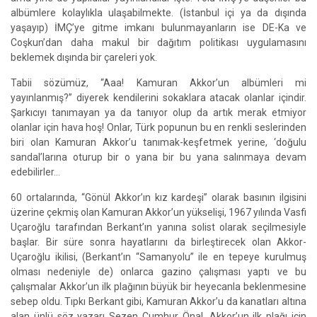
albümlere kolaylıkla ulaşabilmekte. (İstanbul içi ya da dışında
yaşayıp) İMÇ’ye gitme imkanı bulunmayanların ise DE-Ka ve
Coşkun’dan daha makul bir dağıtım politikası uygulamasını
beklemek dışında bir çareleri yok.
Tabii sözümüz, “Aaa! Kamuran Akkor’un albümleri mi
yayınlanmış?” diyerek kendilerini sokaklara atacak olanlar içindir.
Şarkıcıyı tanımayan ya da tanıyor olup da artık merak etmiyor
olanlar için hava hoş! Onlar, Türk popunun bu en renkli seslerinden
biri olan Kamuran Akkor’u tanımak-keşfetmek yerine, ‘doğulu
sandal’larına oturup bir o yana bir bu yana salınmaya devam
edebilirler…
60 ortalarında, “Gönül Akkor’ın kız kardeşi” olarak basının ilgisini
üzerine çekmiş olan Kamuran Akkor’un yükselişi, 1967 yılında Vasfi
Uçaroğlu tarafından Berkant’ın yanına solist olarak seçilmesiyle
başlar. Bir süre sonra hayatlarını da birleştirecek olan Akkor-
Uçaroğlu ikilisi, (Berkant’ın “Samanyolu” ile en tepeye kurulmuş
olması nedeniyle de) onlarca gazino çalışması yaptı ve bu
çalışmalar Akkor’un ilk plağının büyük bir heyecanla beklenmesine
sebep oldu. Tıpkı Berkant gibi, Kamuran Akkor’u da kanatları altına
alan ünlü söz yazarı Sezen Cumhur Önal, Akkor’un ilk plağı için