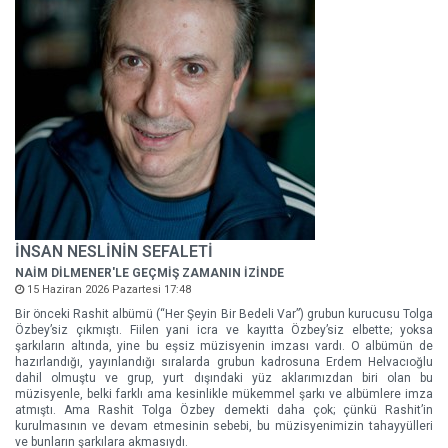
İNSAN NESLİNİN SEFALETİ
NAİM DİLMENER'LE GEÇMİŞ ZAMANIN İZİNDE
15 Haziran 2026 Pazartesi 17:48
Bir önceki Rashit albümü (“Her Şeyin Bir Bedeli Var”) grubun kurucusu Tolga
Özbey’siz çıkmıştı. Fiilen yani icra ve kayıtta Özbey’siz elbette; yoksa
şarkıların altında, yine bu eşsiz müzisyenin imzası vardı. O albümün de
hazırlandığı, yayınlandığı sıralarda grubun kadrosuna Erdem Helvacıoğlu
dahil olmuştu ve grup, yurt dışındaki yüz aklarımızdan biri olan bu
müzisyenle, belki farklı ama kesinlikle mükemmel şarkı ve albümlere imza
atmıştı. Ama Rashit Tolga Özbey demekti daha çok; çünkü Rashit’in
kurulmasının ve devam etmesinin sebebi, bu müzisyenimizin tahayyülleri
ve bunların şarkılara akmasıydı.