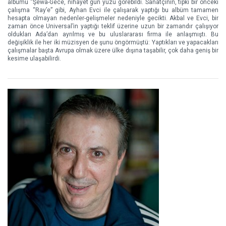
albümü “Şewa-Gece, nihayet gün yüzü görebildi. Sanatçının, tıpkı bir önceki
çalışma “Ray’e” gibi, Ayhan Evci ile çalışarak yaptığı bu albüm tamamen
hesapta olmayan nedenler-gelişmeler nedeniyle gecikti. Akbal ve Evci, bir
zaman önce Universal’in yaptığı teklif üzerine uzun bir zamandır çalışıyor
oldukları Ada’dan ayrılmış ve bu uluslararası firma ile anlaşmıştı. Bu
değişiklik ile her iki müzisyen de şunu öngörmüştü: Yaptıkları ve yapacakları
çalışmalar başta Avrupa olmak üzere ülke dışına taşabilir, çok daha geniş bir
kesime ulaşabilirdi.