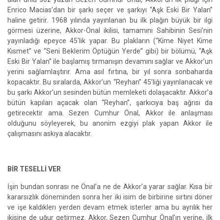
Enrico Macias’dan bir şarkı seçer ve şarkıyı “Aşk Eski Bir Yalan”
haline getirir. 1968 yılında yayınlanan bu ilk plağın büyük bir ilgi
görmesi üzerine, Akkor-Önal ikilisi, tamamını Sahibinin Sesi’nin
yayınladığı epeyce 45’lik yapar. Bu plakların (“Kime Niyet Kime
Kısmet” ve “Seni Beklerim Öptüğün Yerde” gibi) bir bölümü, “Aşk
Eski Bir Yalan” ile başlamış tırmanışın devamını sağlar ve Akkor’un
yerini sağlamlaştırır. Ama asıl fırtına, bir yıl sonra sonbaharda
kopacaktır. Bu sıralarda, Akkor’un “Reyhan” 45’liği yayınlanacak ve
bu şarkı Akkor’un sesinden bütün memleketi dolaşacaktır. Akkor’a
bütün kapıları açacak olan “Reyhan”, şarkıcıya baş ağrısı da
getirecektir ama. Sezen Cumhur Önal, Akkor ile anlaşması
olduğunu söyleyerek, bu anonim ezgiyi plak yapan Akkor ile
çalışmasını askıya alacaktır.
BİR TESELLİ VER
İşin bundan sonrası ne Önal’a ne de Akkor’a yarar sağlar. Kısa bir
kararsızlık döneminden sonra her iki isim de birbirine sırtını döner
ve işe kaldıklerı yerden devam etmek isterler ama bu ayrılık her
ikisine de uğur getirmez. Akkor, Sezen Cumhur Önal’ın yerine, ilk