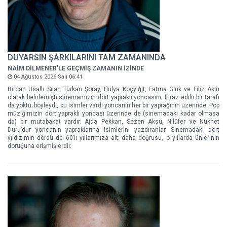
DUYARSIN ŞARKILARINI TAM ZAMANINDA
NAİM DİLMENER'LE GEÇMİŞ ZAMANIN İZİNDE
04 Ağustos 2026 Salı 06:41
Bircan Usallı Sılan Türkan Şoray, Hülya Koçyiğit, Fatma Girik ve Filiz Akın
olarak belirlemişti sinemamızın dört yapraklı yoncasını. İtiraz edilir bir tarafı
da yoktu; böyleydi, bu isimler vardı yoncanın her bir yaprağının üzerinde. Pop
müziğimizin dört yapraklı yoncası üzerinde de (sinemadaki kadar olmasa
da) bir mutabakat vardır; Ajda Pekkan, Sezen Aksu, Nilüfer ve Nükhet
Duru’dur yoncanın yapraklarına isimlerini yazdıranlar. Sinemadaki dört
yıldızımın dördü de 60’lı yıllarımıza ait; daha doğrusu, o yıllarda ünlerinin
doruğuna erişmişlerdir.