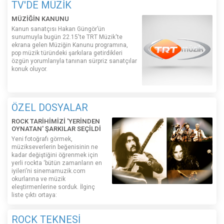
TV'DE MÜZİK
MÜZİĞİN KANUNU
Kanun sanatçısı Hakan Güngör’ün
sunumuyla bugün 22.15'te TRT Müzik'te
ekrana gelen Müziğin Kanunu programına,
pop müzik türündeki şarkılara getirdikleri
özgün yorumlarıyla tanınan sürpriz sanatçılar
konuk oluyor.
ÖZEL DOSYALAR
ROCK TARİHİMİZİ 'YERİNDEN
OYNATAN' ŞARKILAR SEÇİLDİ
Yeni fotoğrafı görmek,
müzikseverlerin beğenisinin ne
kadar değiştiğini öğrenmek için
yerli rockta ‘bütün zamanların en
iyileri’ni sinemamuzik.com
okurlarına ve müzik
eleştirmenlerine sorduk. İlginç
liste çıktı ortaya:
ROCK TEKNESİ