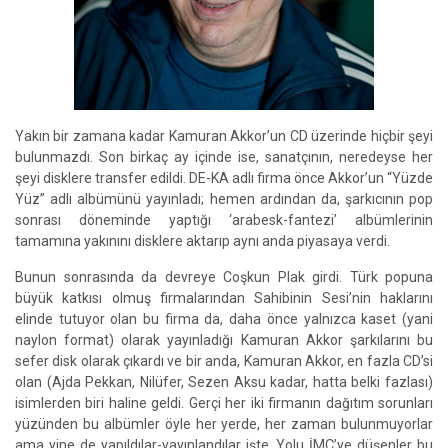
Yakın bir zamana kadar Kamuran Akkor’un CD üzerinde hiçbir şeyi
bulunmazdı. Son birkaç ay içinde ise, sanatçının, neredeyse her
şeyi disklere transfer edildi. DE-KA adlı firma önce Akkor’un “Yüzde
Yüz” adlı albümünü yayınladı; hemen ardından da, şarkıcının pop
sonrası döneminde yaptığı ‘arabesk-fantezi’ albümlerinin
tamamına yakınını disklere aktarıp aynı anda piyasaya verdi.
Bunun sonrasında da devreye Coşkun Plak girdi. Türk popuna
büyük katkısı olmuş firmalarından Sahibinin Sesi’nin haklarını
elinde tutuyor olan bu firma da, daha önce yalnızca kaset (yani
naylon format) olarak yayınladığı Kamuran Akkor şarkılarını bu
sefer disk olarak çıkardı ve bir anda, Kamuran Akkor, en fazla CD’si
olan (Ajda Pekkan, Nilüfer, Sezen Aksu kadar, hatta belki fazlası)
isimlerden biri haline geldi. Gerçi her iki firmanın dağıtım sorunları
yüzünden bu albümler öyle her yerde, her zaman bulunmuyorlar
ama yine de yapıldılar-yayınlandılar işte. Yolu İMÇ’ye düşenler bu