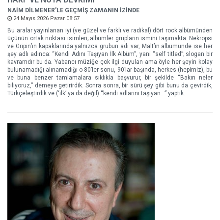
NAİM DİLMENER'LE GEÇMİŞ ZAMANIN İZİNDE
24 Mayıs 2026 Pazar 08:57
Bu aralar yayınlanan iyi (ve güzel ve farklı ve radikal) dört rock albümünden
üçünün ortak noktası isimleri; albümler grupların ismini taşımakta. Nekropsi
ve Gripin’in kapaklarında yalnızca grubun adı var, Malt’ın albümünde ise her
şey adlı adınca: “Kendi Adını Taşıyan İlk Albüm”, yani “self titled”; slogan bir
kavramdır bu da. Yabancı müziğe çok ilgi duyulan ama öyle her şeyin kolay
bulunamadığı-alınamadığı o 80’ler sonu, 90’lar başında, herkes (hepimiz), bu
ve buna benzer tamlamalara sıklıkla başvurur, bir şekilde “Bakın neler
biliyoruz,” demeye getirirdik. Sonra sonra, bir sürü şey gibi bunu da çevirdik,
Türkçeleştirdik ve (‘ilk’ ya da değil) “kendi adlarını taşıyan…” yaptık.