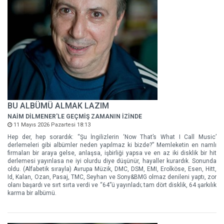
BU ALBÜMÜ ALMAK LAZIM
NAİM DİLMENER'LE GEÇMİŞ ZAMANIN İZİNDE
11 Mayıs 2026 Pazartesi 18:13
Hep der, hep sorardık: “Şu İngilizlerin ‘Now That’s What I Call Music’
derlemeleri gibi albümler neden yapılmaz ki bizde?” Memleketin en namlı
firmaları bir araya gelse, anlaşsa, işbirliği yapsa ve en az iki disklik bir hit
derlemesi yayınlasa ne iyi olurdu diye düşünür, hayaller kurardık. Sonunda
oldu. (Alfabetik sırayla) Avrupa Müzik, DMC, DSM, EMI, Erolköse, Esen, Hitt,
Id, Kalan, Ozan, Pasaj, TMC, Seyhan ve Sony&BMG olmaz denileni yaptı, zor
olanı başardı ve sırt sırta verdi ve “64”ü yayınladı; tam dört disklik, 64 şarkılık
karma bir albümü.