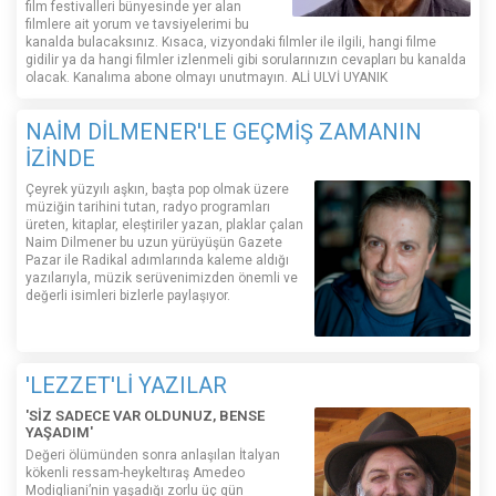
film festivalleri bünyesinde yer alan
filmlere ait yorum ve tavsiyelerimi bu
kanalda bulacaksınız. Kısaca, vizyondaki filmler ile ilgili, hangi filme
gidilir ya da hangi filmler izlenmeli gibi sorularınızın cevapları bu kanalda
olacak. Kanalıma abone olmayı unutmayın. ALİ ULVİ UYANIK
NAİM DİLMENER'LE GEÇMİŞ ZAMANIN
İZİNDE
Çeyrek yüzyılı aşkın, başta pop olmak üzere
müziğin tarihini tutan, radyo programları
üreten, kitaplar, eleştiriler yazan, plaklar çalan
Naim Dilmener bu uzun yürüyüşün Gazete
Pazar ile Radikal adımlarında kaleme aldığı
yazılarıyla, müzik serüvenimizden önemli ve
değerli isimleri bizlerle paylaşıyor.
'LEZZET'Lİ YAZILAR
'SİZ SADECE VAR OLDUNUZ, BENSE
YAŞADIM'
Değeri ölümünden sonra anlaşılan İtalyan
kökenli ressam-heykeltıraş Amedeo
Modigliani’nin yaşadığı zorlu üç gün