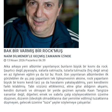
BAK BİR VARMIŞ BİR ROCK'MUŞ
NAİM DİLMENER'LE GEÇMİŞ ZAMANIN İZİNDE
13 Nisan 2026 Pazartesi 06:39
Arka arkaya yeni albümler yayınlanıyor; bunların büyük bir kısmı da rock.
Şaşırtıcı değil; piyasayla, satarla satmazla, tutarla tutmazla (hiç değil ama)
en az ilgilenen eğilim ya da tür bu: Rock. Son yayınlanan albümlerden ilk
görülebilen de şu; pop yapanların tek tipleşmesinin aksine, rock yapanların
büyük bir kısmı kendi tarz ya da havalarını yakalayabilmiş, yani kendilerini
farklı kılabilmiş. Tabii sözünü ettiklerimiz, eline gitar aldığının akşamı,
kendini dumanlı ve olmayan bir yerde gezinen aynada Kaan Tangöze
sananlar değil, diğerleri; emek ve sabırla çalıp söyleyeceklerinin üzerine
düşünen, düzenin (ideolojik olmadıklarına dair yeminler edilmiş) tuzaklarına
düşmeyen, gelecek üzerine “taze” şeyler söylemeye çalışanlar.