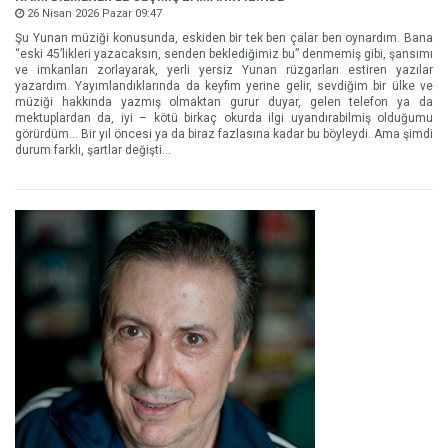
26 Nisan 2026 Pazar 09:47
Şu Yunan müziği konusunda, eskiden bir tek ben çalar ben oynardım. Bana
“eski 45’likleri yazacaksın, senden beklediğimiz bu” denmemiş gibi, şansımı
ve imkanları zorlayarak, yerli yersiz Yunan rüzgarları estiren yazılar
yazardım. Yayımlandıklarında da keyfim yerine gelir, sevdiğim bir ülke ve
müziği hakkında yazmış olmaktan gurur duyar, gelen telefon ya da
mektuplardan da, iyi – kötü birkaç okurda ilgi uyandırabilmiş olduğumu
görürdüm... Bir yıl öncesi ya da biraz fazlasına kadar bu böyleydi. Ama şimdi
durum farklı, şartlar değişti...