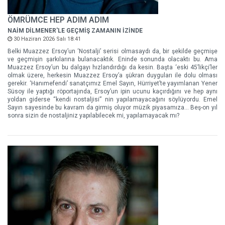
ÖMRÜMCE HEP ADIM ADIM
NAİM DİLMENER'LE GEÇMİŞ ZAMANIN İZİNDE
30 Haziran 2026 Salı 18:41
Belki Muazzez Ersoy’un ‘Nostalji’ serisi olmasaydı da, bir şekilde geçmişe
ve geçmişin şarkılarına bulanacaktık. Eninde sonunda olacaktı bu. Ama
Muazzez Ersoy’un bu dalgayı hızlandırdığı da kesin. Başta ‘eski 45’likçi’ler
olmak üzere, herkesin Muazzez Ersoy’a şükran duyguları ile dolu olması
gerekir. ‘Hanımefendi’ sanatçımız Emel Sayın, Hürriyet’te yayımlanan Yener
Süsoy ile yaptığı röportajında, Ersoy’un ipin ucunu kaçırdığını ve hep aynı
yoldan giderse “kendi nostaljisi” nin yapılamayacağını söylüyordu. Emel
Sayın sayesinde bu kavram da girmiş oluyor müzik piyasamıza... Beş-on yıl
sonra sizin de nostaljiniz yapılabilecek mi, yapılamayacak mı?