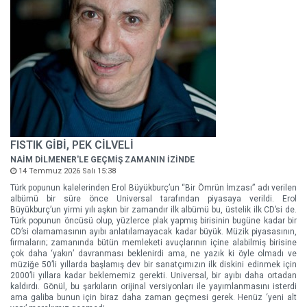
FISTIK GİBİ, PEK CİLVELİ
NAİM DİLMENER'LE GEÇMİŞ ZAMANIN İZİNDE
14 Temmuz 2026 Salı 15:38
Türk popunun kalelerinden Erol Büyükburç’un “Bir Ömrün İmzası” adı verilen
albümü bir süre önce Universal tarafından piyasaya verildi. Erol
Büyükburç’un yirmi yılı aşkın bir zamandır ilk albümü bu, üstelik ilk CD’si de.
Türk popunun öncüsü olup, yüzlerce plak yapmış birisinin bugüne kadar bir
CD’si olamamasının ayıbı anlatılamayacak kadar büyük. Müzik piyasasının,
firmaların; zamanında bütün memleketi avuçlarının içine alabilmiş birisine
çok daha ‘yakın’ davranması beklenirdi ama, ne yazık ki öyle olmadı ve
müziğe 50’li yıllarda başlamış dev bir sanatçımızın ilk diskini edinmek için
2000’li yıllara kadar beklememiz gerekti. Universal, bir ayıbı daha ortadan
kaldırdı. Gönül, bu şarkıların orijinal versiyonları ile yayımlanmasını isterdi
ama galiba bunun için biraz daha zaman geçmesi gerek. Henüz ‘yeni alt