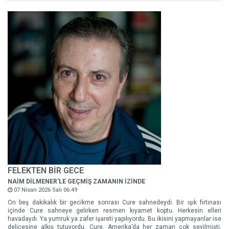
FELEKTEN BİR GECE
NAİM DİLMENER'LE GEÇMİŞ ZAMANIN İZİNDE
07 Nisan 2026 Salı 06:49
On beş dakikalık bir gecikme sonrası Cure sahnedeydi. Bir ışık fırtınası
içinde Cure sahneye gelirken resmen kıyamet koptu. Herkesin elleri
havadaydı. Ya yumruk ya zafer işareti yapılıyordu. Bu ikisini yapmayanlar ise
delicesine alkış tutuyordu. Cure, Amerika’da her zaman cok sevilmişti,