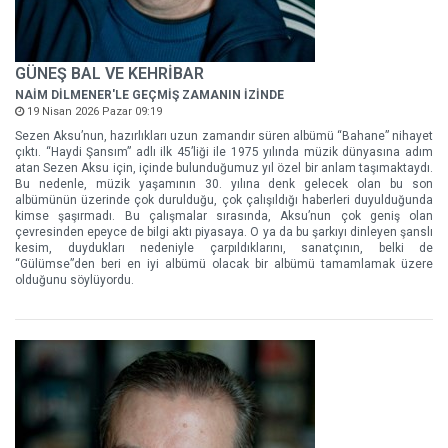
GÜNEŞ BAL VE KEHRİBAR
NAİM DİLMENER'LE GEÇMİŞ ZAMANIN İZİNDE
19 Nisan 2026 Pazar 09:19
Sezen Aksu’nun, hazırlıkları uzun zamandır süren albümü “Bahane” nihayet
çıktı. “Haydi Şansım” adlı ilk 45’liği ile 1975 yılında müzik dünyasına adım
atan Sezen Aksu için, içinde bulunduğumuz yıl özel bir anlam taşımaktaydı.
Bu nedenle, müzik yaşamının 30. yılına denk gelecek olan bu son
albümünün üzerinde çok durulduğu, çok çalışıldığı haberleri duyulduğunda
kimse şaşırmadı. Bu çalışmalar sırasında, Aksu’nun çok geniş olan
çevresinden epeyce de bilgi aktı piyasaya. O ya da bu şarkıyı dinleyen şanslı
kesim, duydukları nedeniyle çarpıldıklarını, sanatçının, belki de
“Gülümse”den beri en iyi albümü olacak bir albümü tamamlamak üzere
olduğunu söylüyordu.