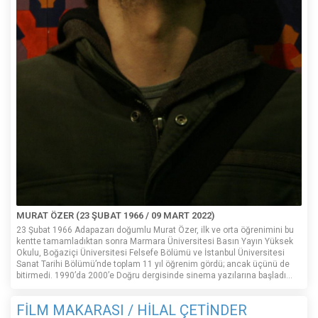
MURAT ÖZER (23 ŞUBAT 1966 / 09 MART 2022)
23 Şubat 1966 Adapazarı doğumlu Murat Özer, ilk ve orta öğrenimini bu
kentte tamamladıktan sonra Marmara Üniversitesi Basın Yayın Yüksek
Okulu, Boğaziçi Üniversitesi Felsefe Bölümü ve İstanbul Üniversitesi
Sanat Tarihi Bölümü’nde toplam 11 yıl öğrenim gördü; ancak üçünü de
bitirmedi. 1990’da 2000’e Doğru dergisinde sinema yazılarına başladı...
FİLM MAKARASI / HİLAL ÇETİNDER