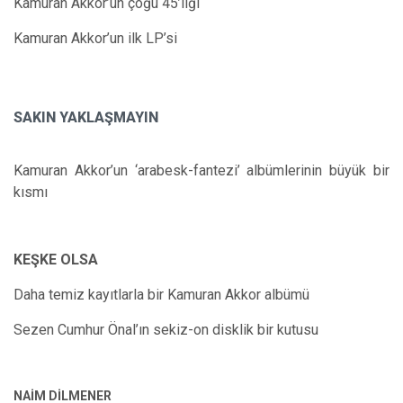
Kamuran Akkor’un çoğu 45’liği
Kamuran Akkor’un ilk LP’si
SAKIN YAKLAŞMAYIN
Kamuran Akkor’un ‘arabesk-fantezi’ albümlerinin büyük bir
kısmı
KEŞKE OLSA
Daha temiz kayıtlarla bir Kamuran Akkor albümü
Sezen Cumhur Önal’ın sekiz-on disklik bir kutusu
NAİM DİLMENER