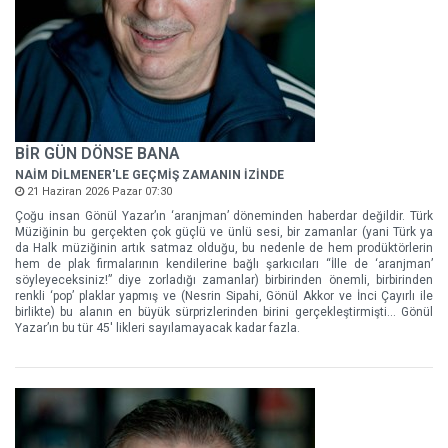
BİR GÜN DÖNSE BANA
NAİM DİLMENER'LE GEÇMİŞ ZAMANIN İZİNDE
21 Haziran 2026 Pazar 07:30
Çoğu insan Gönül Yazar’ın ‘aranjman’ döneminden haberdar değildir. Türk
Müziğinin bu gerçekten çok güçlü ve ünlü sesi, bir zamanlar (yani Türk ya
da Halk müziğinin artık satmaz olduğu, bu nedenle de hem prodüktörlerin
hem de plak firmalarının kendilerine bağlı şarkıcıları “İlle de ‘aranjman’
söyleyeceksiniz!” diye zorladığı zamanlar) birbirinden önemli, birbirinden
renkli ‘pop’ plaklar yapmış ve (Nesrin Sipahi, Gönül Akkor ve İnci Çayırlı ile
birlikte) bu alanın en büyük sürprizlerinden birini gerçekleştirmişti… Gönül
Yazar’ın bu tür 45' likleri sayılamayacak kadar fazla.