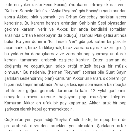
elde en yakın rakibi Fecri Ebcioğlu’nu ikame etmeye karar verir.
“Kalbim Seninle Dolu” ve “Aşka Paydos” gibi Ebcioğlu şarkılarından
sonra Akkor, plak yapmak için Orhan Gencebay şarkıları seçer
kendisine. Bu kararın hemen ardından Sahibinin Sesi piyasadan
çekilme kararını verir ve Akkor, bir anda kendisini (ortakları
arasında Orhan Gencebay’ın da olduğu) İstanbul Plak çatısı altında
bulur. Bu yeni dönemi “Bir Teselli Ver” gibi çok satan bir plak ile
açan şarkıcı; biraz farklılaşmak, biraz zamana uymak üzere girdiği
bu yoldan bir daha çıkamaz ve zamanla pop yapmayı unutarak
kendini tamamen arabesk ezgilere kaptırır. Zaten zaman da
değişmiş ve çoğunluğun talep ettiği müzik başka bir müzik
olmuştur. Bu nedenle, (hemen “Reyhan” sonrası bile Suat Sayın
şarkıları seslendirmiş olan) Kamuran Akkor’un kararı, o dönem için
hiçbir risk taşımamaktadır. Ama şarkıcı, işin sonrasında bambaşka
tehlikelere göğüs germek durumunda kalır. 12 Eylül günlerinin
nihayete ermesi üzerine başlayan pop müziğine talepten
Kamuran Akkor en ufak bir pay kapamaz. Akkor, artık bir pop
şarkıcısı olarak kabul görmemektedir…
Coşkun’un yeni yayınladığı “Reyhan” adlı diskte, hem pop hem de
pre-arabesk devreden örnekler yer almakta. Şarkıların ortak