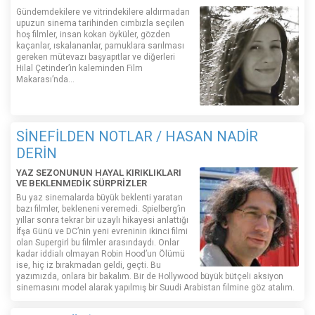
Gündemdekilere ve vitrindekilere aldırmadan
upuzun sinema tarihinden cımbızla seçilen
hoş filmler, insan kokan öyküler, gözden
kaçanlar, ıskalananlar, pamuklara sarılması
gereken mütevazı başyapıtlar ve diğerleri
Hilal Çetinder’in kaleminden Film
Makarası’nda…
SİNEFİLDEN NOTLAR / HASAN NADİR
DERİN
YAZ SEZONUNUN HAYAL KIRIKLIKLARI
VE BEKLENMEDİK SÜRPRİZLER
Bu yaz sinemalarda büyük beklenti yaratan
bazı filmler, bekleneni veremedi. Spielberg’in
yıllar sonra tekrar bir uzaylı hikayesi anlattığı
İfşa Günü ve DC’nin yeni evreninin ikinci filmi
olan Supergirl bu filmler arasındaydı. Onlar
kadar iddialı olmayan Robin Hood’un Ölümü
ise, hiç iz bırakmadan geldi, geçti. Bu
yazımızda, onlara bir bakalım. Bir de Hollywood büyük bütçeli aksiyon
sinemasını model alarak yapılmış bir Suudi Arabistan filmine göz atalım.