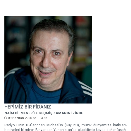
HEPİMİZ BİR FİDANIZ
NAİM DİLMENER'LE GEÇMİŞ ZAMANIN İZİNDE
09 Haziran 2026 Salı 13:38
Radyo D’nin D.J’lerinden Michael’ın (Kuyucu), müzik dünyamıza katkıları-
hediyeleri bitmiyor. Bir yandan Yunanistan’da olup bitmiş kayda değer (aşağı