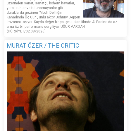
üzerinden sanat, sanatçı, bohem hayatlar,
yaralı ruhlar ve tutunamayanlar gibi
duraklarda gezinen ‘Modi: Deliliğin
Kanadında Üç Gün’, ünlü aktör Johnny Depp’in
imzasını taşıyor. Kayda değer bir çalışma olan filmde Al Pacino da az
ama öz bir performans sergiliyor. UĞUR VARDAN
(HÜRRİYET/02.08/2026)
MURAT ÖZER / THE CRITIC