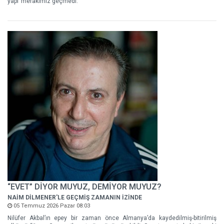
yapı’ merakımız geçmedi.
“EVET” DİYOR MUYUZ, DEMİYOR MUYUZ?
NAİM DİLMENER'LE GEÇMİŞ ZAMANIN İZİNDE
05 Temmuz 2026 Pazar 08:03
Nilüfer Akbal’ın epey bir zaman önce Almanya’da kaydedilmiş-bitirilmiş