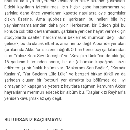
noktası, kötü ya da yetersiz kayıtlardan diske aktarılmış olmaları.
Eldeki kayıtların iyileştirilmesi için hiçbir çaba harcanmamış ve
şarkılar, daha önce yayınlanan kasette nasıllarsa öyle geçmişler
diskin üzerine. Ama şüphesiz, şarkıların bu halleri bile hiç
yayınlanmamalarından daha iyidir. Herkesten, bir Odeon gibi bu
konuda çok titiz davranmasını, şarkılara yeniden hayat vermek için
stüdyolarda saatler harcamasını beklemek mümkün değil. Gün
gelecek, bu da olacak elbette, ama henüz değil. Albümde yer alan
(aralarında Akkor’un seslendirdiği ilk Orhan Gencebay şarkılarından
olan “Yalnız Beni Sev Demiştin” ve “Sevgilim Dinle”nin de olduğu)
15 şarkının bitiminden sonra, bir de (albümün kapağında sözü
edilmemiş) bir ‘saklı’ bölüm var. “Makaram Sarı Bağlar”, “Karadır
Kaşların”, “Yar Saçların Lüle Lüle” ve benzeri birkaç türkü ya da
şarkıdan oluşan bir ‘potpuri’ yer almakta bu bölümde de… İyi
olmayan bir kapağa ve yetersiz kayıtlara rağmen Kamuran Akkor
hayranlarını memnun edecek bir albüm bu. “Dağlar kızı Reyhan”a
yeniden kavuşmak az şey değil.
BULURSANIZ KAÇIRMAYIN