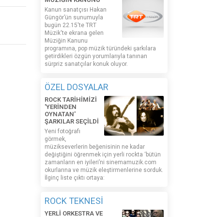
Kanun sanatçısı Hakan
Güngör’ün sunumuyla
bugün 22.15'te TRT
Müzik'te ekrana gelen
Müziğin Kanunu
programına, pop müzik türündeki şarkılara
getirdikleri özgün yorumlarıyla tanınan
sürpriz sanatçılar konuk oluyor.
ÖZEL DOSYALAR
ROCK TARİHİMİZİ
'YERİNDEN
OYNATAN'
ŞARKILAR SEÇİLDİ
Yeni fotoğrafı
görmek,
müzikseverlerin beğenisinin ne kadar
değiştiğini öğrenmek için yerli rockta ‘bütün
zamanların en iyileri’ni sinemamuzik.com
okurlarına ve müzik eleştirmenlerine sorduk.
İlginç liste çıktı ortaya:
ROCK TEKNESİ
YERLİ ORKESTRA VE