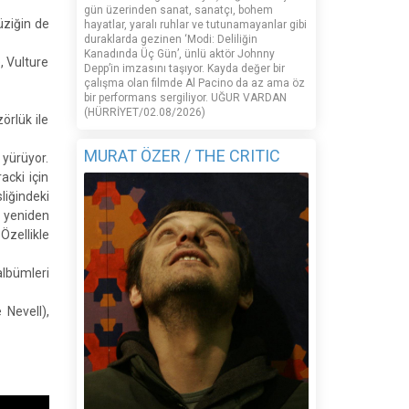
gün üzerinden sanat, sanatçı, bohem
üziğin de
hayatlar, yaralı ruhlar ve tutunamayanlar gibi
duraklarda gezinen ‘Modi: Deliliğin
Kanadında Üç Gün’, ünlü aktör Johnny
, Vulture
Depp’in imzasını taşıyor. Kayda değer bir
çalışma olan filmde Al Pacino da az ama öz
bir performans sergiliyor. UĞUR VARDAN
(HÜRRİYET/02.08/2026)
örlük ile
MURAT ÖZER / THE CRITIC
 yürüyor.
acki için
liğindeki
 yeniden
zellikle
albümleri
 Nevell),