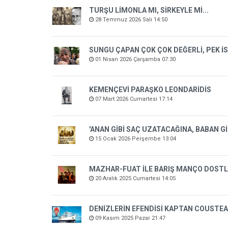
TURŞU LİMONLA MI, SİRKEYLE Mİ...
28 Temmuz 2026 Salı 14:50
SUNGU ÇAPAN ÇOK ÇOK DEĞERLİ, PEK İS
01 Nisan 2026 Çarşamba 07:30
KEMENÇEVİ PARAŞKO LEONDARİDİS
07 Mart 2026 Cumartesi 17:14
'ANAN GİBİ SAÇ UZATACAĞINA, BABAN GİB
15 Ocak 2026 Perşembe 13:04
MAZHAR-FUAT İLE BARIŞ MANÇO DOSTL
20 Aralık 2025 Cumartesi 14:05
DENİZLERİN EFENDİSİ KAPTAN COUSTE
09 Kasım 2025 Pazar 21:47