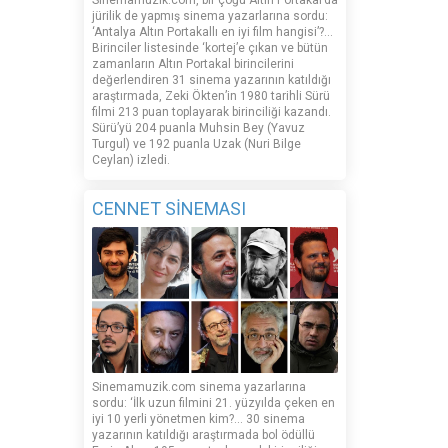
Sinemamuzik.com, bir çoğu Altın Portakal’da
jürilik de yapmış sinema yazarlarına sordu:
‘Antalya Altın Portakallı en iyi film hangisi’?...
Birinciler listesinde ‘kortej’e çıkan ve bütün
zamanların Altın Portakal birincilerini
değerlendiren 31 sinema yazarının katıldığı
araştırmada, Zeki Ökten’in 1980 tarihli Sürü
filmi 213 puan toplayarak birinciliği kazandı.
Sürü’yü 204 puanla Muhsin Bey (Yavuz
Turgul) ve 192 puanla Uzak (Nuri Bilge
Ceylan) izledi.
CENNET SİNEMASI
Sinemamuzik.com sinema yazarlarına
sordu: ‘İlk uzun filmini 21. yüzyılda çeken en
iyi 10 yerli yönetmen kim?... 30 sinema
yazarının katıldığı araştırmada bol ödüllü