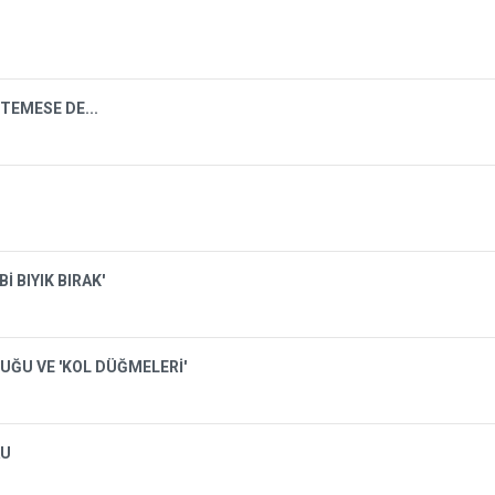
TEMESE DE...
İ BIYIK BIRAK'
UĞU VE 'KOL DÜĞMELERİ'
AU