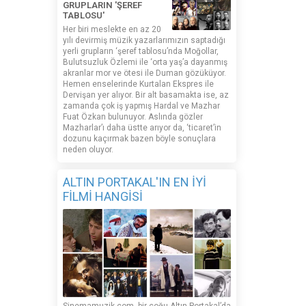
GRUPLARIN 'ŞEREF
TABLOSU'
Her biri meslekte en az 20
yılı devirmiş müzik yazarlarımızın saptadığı
yerli grupların ‘şeref tablosu’nda Moğollar,
Bulutsuzluk Özlemi ile ‘orta yaş’a dayanmış
akranlar mor ve ötesi ile Duman gözüküyor.
Hemen enselerinde Kurtalan Ekspres ile
Dervişan yer alıyor. Bir alt basamakta ise, az
zamanda çok iş yapmış Hardal ve Mazhar
Fuat Özkan bulunuyor. Aslında gözler
Mazharlar’ı daha üstte arıyor da, ‘ticaret’in
dozunu kaçırmak bazen böyle sonuçlara
neden oluyor.
ALTIN PORTAKAL'IN EN İYİ
FİLMİ HANGİSİ