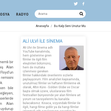
DOSYA
RADYO
Anasayfa
Bu Kalp Seni Unutur Mu
ALİ ULVİ İLE SİNEMA
Ali Ulvi ile Sinema adlı
YouTube kanalımda,
hem gösterime giren
filmler ile ilgili film
nemli bir
eleştirileri bölümünü,
miş Alan
hem de mutlaka
izlenmesi gereken
Floyd’un
filmler hakkındaki önerilerimi sizlerle
remixini
paylaşıyorum. Film analizleri kapsamında,
ok.
unutulmaz filmler ve haftanın filmlerine ek
olarak, Altın Küre - Golden Globe ve Oscar
rken bile
başta olmak üzere, uluslararası film
ğleyen,
festivalleri bünyesinde yer alan filmlere ait
erlerde
yorum ve tavsiyelerimi bu kanalda
bulacaksınız. Kısaca, vizyondaki filmler ile
en Alan
ilgili, hangi filme gidilir ya da hangi filmler
k uydurup