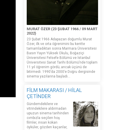
MURAT ÖZER (23 ŞUBAT 1966 / 09 MART
2022)
23 Şubat 1966 Adapazarı doğumlu Murat
Özer, ilk ve orta öğrenimini bu kentte
tamamladıktan sonra Marmara Üniversitesi
Basın Yayın Yüksek Okulu, Boğaziçi
Üniversitesi Felsefe Bölümü ve İstanbul
Üniversitesi Sanat Tarihi Bölümü’nde toplam
11 yıl öğrenim gördü; ancak üçünü de
bitirmedi. 1990’da 2000’e Doğru dergisinde
sinema yazılarına başladı...
FİLM MAKARASI / HİLAL
ÇETİNDER
Gündemdekilere ve
vitrindekilere aldırmadan
upuzun sinema tarihinden
cımbızla seçilen hoş
filmler, insan kokan
öyküler, gözden kaçanlar,