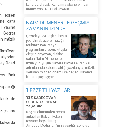
izlenmeli gibi sorularınızın cevapları bu
or.
kanalda olacak. Kanalıma abone olmayı
unutmayın. ALİ ULVİ UYANIK
n edilen
şine kafa
NAİM DİLMENER'LE GEÇMİŞ
71 yaşına
ZAMANIN İZİNDE
e Secret
Çeyrek yüzyılı aşkın, başta
ın müzik
pop olmak üzere müziğin
tarihini tutan, radyo
programları üreten, kitaplar,
zükmüyor.
eleştiriler yazan, plaklar
lıyorlar.
çalan Naim Dilmener bu
bbey Road
uzun yürüyüşün Gazete Pazar ile Radikal
adımlarında kaleme aldığı yazılarıyla, müzik
serüvenimizden önemli ve değerli isimleri
ay, Pink
bizlerle paylaşıyor.
 yapacağı
'LEZZET'Lİ YAZILAR
'SİZ SADECE VAR
ok ülkede
OLDUNUZ, BENSE
YAŞADIM'
ak yerine
Değeri ölümünden sonra
anlaşılan İtalyan kökenli
ressam-heykeltıraş
 kulvarda
Amedeo Modigliani’nin yaşadığı zorlu üç