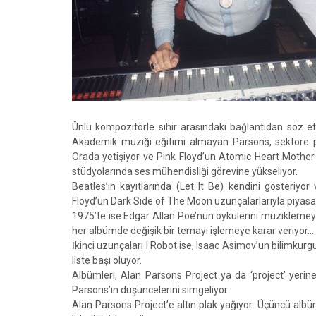
Ünlü kompozitörle sihir arasındaki bağlantıdan söz et
Akademik müziği eğitimi almayan Parsons, sektöre pl
Orada yetişiyor ve Pink Floyd’un Atomic Heart Mother 
stüdyolarında ses mühendisliği görevine yükseliyor.
Beatles’ın kayıtlarında (Let It Be) kendini gösteri
Floyd’un Dark Side of The Moon uzunçalarlarıyla piyasaya
1975’te ise Edgar Allan Poe’nun öykülerini müziklemey
her albümde değişik bir temayı işlemeye karar veriyor…
İkinci uzunçaları I Robot ise, Isaac Asimov’un bilimkur
liste başı oluyor.
Albümleri, Alan Parsons Project ya da ‘project’ yerin
Parsons’ın düşüncelerini simgeliyor.
Alan Parsons Project’e altın plak yağıyor. Üçüncü alb