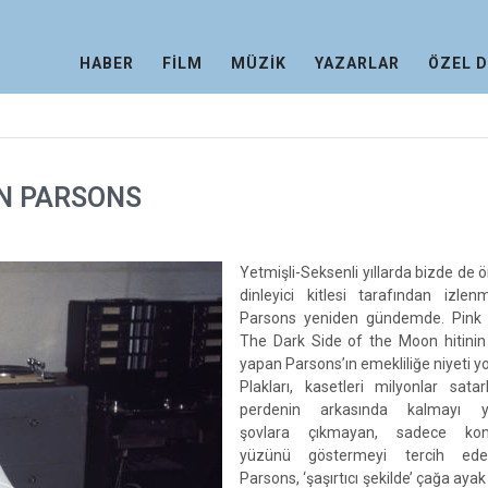
HABER
FİLM
MÜZİK
YAZARLAR
ÖZEL 
AN PARSONS
Yetmişli-Seksenli yıllarda bizde de ö
dinleyici kitlesi tarafından izlen
Parsons yeniden gündemde. Pink 
The Dark Side of the Moon hitinin 
yapan Parsons’ın emekliliğe niyeti y
Plakları, kasetleri milyonlar sata
perdenin arkasında kalmayı ye
şovlara çıkmayan, sadece kons
yüzünü göstermeyi tercih ed
Parsons, ‘şaşırtıcı şekilde’ çağa aya