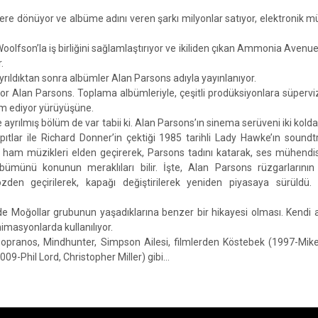
ere dönüyor ve albüme adını veren şarkı milyonlar satıyor, elektronik m
oolfson’la iş birliğini sağlamlaştırıyor ve ikiliden çıkan Ammonia Avenue
.
rıldıktan sonra albümler Alan Parsons adıyla yayınlanıyor.
r Alan Parsons. Toplama albümleriyle, çeşitli prodüksiyonlara süperviz
am ediyor yürüyüşüne.
ayrılmış bölüm de var tabii ki. Alan Parsons’ın sinema serüveni iki kolda
pıtlar ile Richard Donner’in çektiği 1985 tarihli Lady Hawke’ın soundtr
n ham müzikleri elden geçirerek, Parsons tadını katarak, ses mühendis
ümünü konunun meraklıları bilir. İşte, Alan Parsons rüzgarlarının
en geçirilerek, kapağı değiştirilerek yeniden piyasaya sürüldü. Ö
bizde Moğollar grubunun yaşadıklarına benzer bir hikayesi olması. Kendi 
animasyonlarda kullanılıyor.
opranos, Mindhunter, Simpson Ailesi, filmlerden Köstebek (1997-Mike
9-Phil Lord, Christopher Miller) gibi…