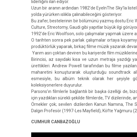
liderliğini ilan ediyor.
Uzun bir aranın ardından 1982’de EyeInThe Sky’la listel
yolda yürürken ıslıkla çalınabileceğini gösteriyor.
Bu zafer, bestelerinin bir bölümünü yazmış dostu Eric W
Culture, Streotomy, Gaudi gibi yapıtlar büyük ilgi görüyor
1992’de Eric Woolfson, solo çalışmalar yapmak üzere ay
O tarihten sonra pek parlak çalışmalar ortaya koyamıyo
prodüktörlük yaparak, birkaç filme müzik yazarak dev
Yarım asrı çoktan deviren bu kariyerde film müziklerine 
Birincisi, az sayıdaki kısa ve uzun metraja yazdığı ya
ürettikleri. Andrew Powell tarafından bu filme yazıla
maharetini konuşturarak oluşturduğu soundtrack alb
esmesiyle, bu albüm teknik olarak her şeyiyle gözd
koleksiyonerlere duyurulur.
Parsons’ın filmlerle bağlantılı bir başka özelliği de, 
için yazdıkları sürekli şekilde filmlerde, TV dizilerinde, 
Örnekler çok; sevilen dizilerden Kanun Namına, The S
Dalgın Profesör (1997-Les Mayfield), Köfte Yağmuru (200
CUMHUR CANBAZOĞLU