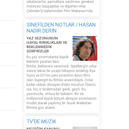
ıskalananlar, pamuklara sarılması gereken
mütevazı başyapıtlar ve diğerleri Hilal
Çetinder’in kaleminden Film Makarası’nda…
SİNEFİLDEN NOTLAR / HASAN
NADİR DERİN
YAZ SEZONUNUN
HAYAL KIRIKLIKLARI VE
BEKLENMEDİK
SÜRPRİZLER
Bu yaz sinemalarda büyük
beklenti yaratan bazı
filmler, bekleneni veremedi. Spielberg’in yıllar
sonra tekrar bir uzaylı hikayesi anlattığı İfşa
Günü ve DC’nin yeni evreninin ikinci filmi
olan Supergirl bu filmler arasındaydı. Onlar
kadar iddialı olmayan Robin Hood’un Ölümü
ise, hiç iz bırakmadan geldi, geçti. Bu
yazımızda, onlara bir bakalım. Bir de
Hollywood büyük bütçeli aksiyon sinemasını
model alarak yapılmış bir Suudi Arabistan
filmine göz atalım.
TV'DE MÜZİK
MÜZİĞİN KANUNU