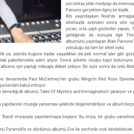
son birkaç yıldır medyayı da önemsiy
Parsons gerçekten ilginç bir kişilik…
Altı yaşındayken Noel’de armağa
sihirbazlık setinden sonra sihir i
yoran, orta çaplı gösteriler yapan, 
geldiğinde de konuyla ilgili Th
albümünü yayınlayan Alan Parsons’
yolculuğu da tam bir sihirli öykü.
tik ya, aslında bugüne kadar yaşadıkları da pek normal işler gibi gö
ak paketlemekle adım atıyor. Sonra şirketin stüdyo kayıt bölümüne a
albümü için yaptığı miksajla dikkat çekiyor. Bir süre sonra da ünlü A
yor ve devamında Paul McCartney’nin grubu Wings’in Red Rose Speedw
 kendini kabul ettiriyor.
i denediği ilk albümü Tales Of Mystery and Immagination’ı çıkarıyor ve
gu yapıtlarının müziğe yansıması şeklinde değerlendiriliyor ve albüm birç
e ‘Band’ imzasıyla yayınlanmaya başlıyor. Bu imza, bir grubu yansıtm
ümü Pyramid’le ve dördüncü albümü Eve ile senfonik rock denilebilecek