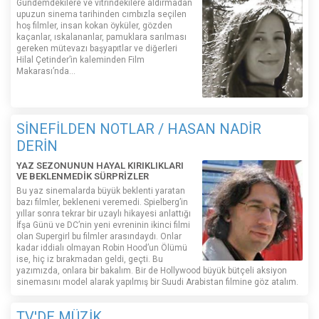
Gündemdekilere ve vitrindekilere aldırmadan
upuzun sinema tarihinden cımbızla seçilen
hoş filmler, insan kokan öyküler, gözden
kaçanlar, ıskalananlar, pamuklara sarılması
gereken mütevazı başyapıtlar ve diğerleri
Hilal Çetinder’in kaleminden Film
Makarası’nda…
SİNEFİLDEN NOTLAR / HASAN NADİR
DERİN
YAZ SEZONUNUN HAYAL KIRIKLIKLARI
VE BEKLENMEDİK SÜRPRİZLER
Bu yaz sinemalarda büyük beklenti yaratan
bazı filmler, bekleneni veremedi. Spielberg’in
yıllar sonra tekrar bir uzaylı hikayesi anlattığı
İfşa Günü ve DC’nin yeni evreninin ikinci filmi
olan Supergirl bu filmler arasındaydı. Onlar
kadar iddialı olmayan Robin Hood’un Ölümü
ise, hiç iz bırakmadan geldi, geçti. Bu
yazımızda, onlara bir bakalım. Bir de Hollywood büyük bütçeli aksiyon
sinemasını model alarak yapılmış bir Suudi Arabistan filmine göz atalım.
TV'DE MÜZİK