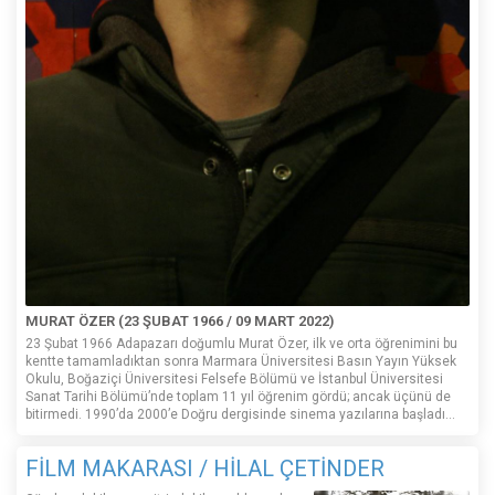
MURAT ÖZER (23 ŞUBAT 1966 / 09 MART 2022)
23 Şubat 1966 Adapazarı doğumlu Murat Özer, ilk ve orta öğrenimini bu
kentte tamamladıktan sonra Marmara Üniversitesi Basın Yayın Yüksek
Okulu, Boğaziçi Üniversitesi Felsefe Bölümü ve İstanbul Üniversitesi
Sanat Tarihi Bölümü’nde toplam 11 yıl öğrenim gördü; ancak üçünü de
bitirmedi. 1990’da 2000’e Doğru dergisinde sinema yazılarına başladı...
FİLM MAKARASI / HİLAL ÇETİNDER