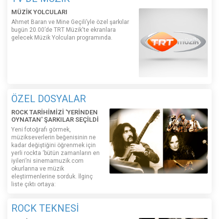
MÜZİK YOLCULARI
Ahmet Baran ve Mine Geçili’yle özel şarkılar
bugün 20.00’de TRT Müzik'te ekranlara
gelecek Müzik Yolcuları programında.
ÖZEL DOSYALAR
ROCK TARİHİMİZİ 'YERİNDEN
OYNATAN' ŞARKILAR SEÇİLDİ
Yeni fotoğrafı görmek,
müzikseverlerin beğenisinin ne
kadar değiştiğini öğrenmek için
yerli rockta ‘bütün zamanların en
iyileri’ni sinemamuzik.com
okurlarına ve müzik
eleştirmenlerine sorduk. İlginç
liste çıktı ortaya:
ROCK TEKNESİ