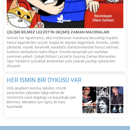
ÇELİŞKİ BİLMEZ LEZZET'İN GEÇMİŞ ZAMAN MACERALARI
Hemen her öğretmenin, okul müdürünün maratona benzettiği hayatın
henüz başında biri Lezzet. Başka bir deyişle; böğürtlenli, limonlu, çilekli,
çikolatalı, vişneli, karamelli, karadutlu dondurmalardan henüz tatmadı,
sadece vanilyalının tadını biliyor. Onunla tanışmak için sayfaları
çevirmen yeterli. Çelişki Bilmez Lezzet’in Geçmiş Zaman Maceraları
Uğur Vardan’ın çocukluk anılarından yola çıkarak yazdığı öykülerden
oluşuyor.
HER İSMİN BİR ÖYKÜSÜ VAR
Ünlü grupların kuruluş öyküleri, müzik
serüvenleri yakından takip edilse de
isimlerinin nasıl doğduğu ve koyulduğu pek
bilinmez. Meraklısı için ilginç bir liste
hazırladık: