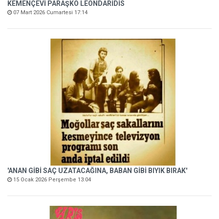
KEMENÇEVİ PARAŞKO LEONDARİDİS
07 Mart 2026 Cumartesi 17:14
'ANAN GİBİ SAÇ UZATACAĞINA, BABAN GİBİ BIYIK BIRAK'
15 Ocak 2026 Perşembe 13:04