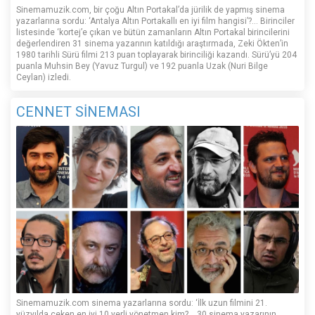
Sinemamuzik.com, bir çoğu Altın Portakal’da jürilik de yapmış sinema
yazarlarına sordu: ‘Antalya Altın Portakallı en iyi film hangisi’?... Birinciler
listesinde ‘kortej’e çıkan ve bütün zamanların Altın Portakal birincilerini
değerlendiren 31 sinema yazarının katıldığı araştırmada, Zeki Ökten’in
1980 tarihli Sürü filmi 213 puan toplayarak birinciliği kazandı. Sürü’yü 204
puanla Muhsin Bey (Yavuz Turgul) ve 192 puanla Uzak (Nuri Bilge
Ceylan) izledi.
CENNET SİNEMASI
Sinemamuzik.com sinema yazarlarına sordu: ‘İlk uzun filmini 21.
yüzyılda çeken en iyi 10 yerli yönetmen kim?... 30 sinema yazarının