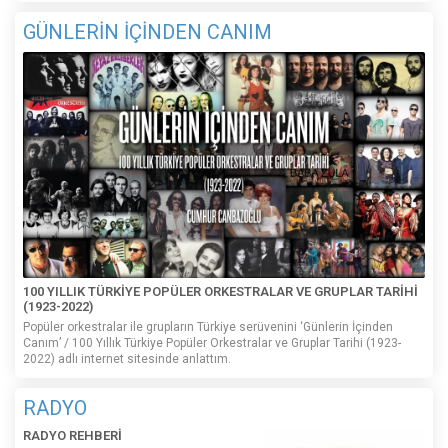
GÜNLERİN İÇİNDEN CANIM
100 YILLIK TÜRKİYE POPÜLER ORKESTRALAR VE GRUPLAR TARİHİ
(1923-2022)
Popüler orkestralar ile grupların Türkiye serüvenini ‘Günlerin İçinden
Canım’ / 100 Yıllık Türkiye Popüler Orkestralar ve Gruplar Tarihi (1923-
2022) adlı internet sitesinde anlattım.
RADYO
RADYO REHBERİ