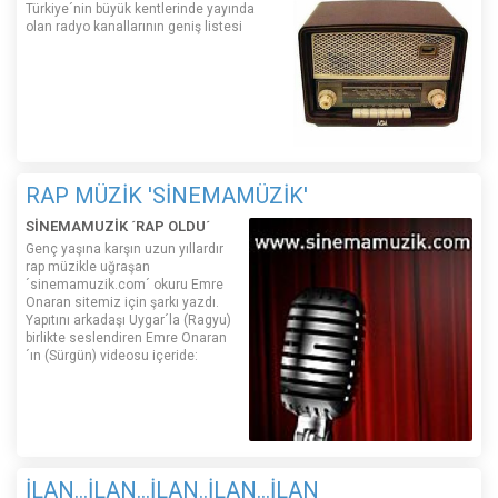
Türkiye´nin büyük kentlerinde yayında
olan radyo kanallarının geniş listesi
RAP MÜZİK 'SİNEMAMÜZİK'
SİNEMAMUZİK ´RAP OLDU´
Genç yaşına karşın uzun yıllardır
rap müzikle uğraşan
´sinemamuzik.com´ okuru Emre
Onaran sitemiz için şarkı yazdı.
Yapıtını arkadaşı Uygar´la (Ragyu)
birlikte seslendiren Emre Onaran
´ın (Sürgün) videosu içeride:
İLAN...İLAN...İLAN..İLAN...İLAN