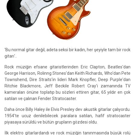
'Bu normal gitar değil, adeta seksi bir kadın, her şeyiyle tam bir rock
gitarı'..
Rock müziğin efsane gitaristlerinden Eric Clapton, Beatles'dan
George Harrison, Rolinng Stones'dan Keith Richards, Who'dan Pete
Townshend, Dire Straits'in lideri Mark Knopfler, Deep Purple'dan
Ritchie Blackmore, Jeff Beckile Robert Cray'i zamanında TV
kameraları önüne toplatıp bu sözleri ettiren gitar, 65 yıldır en çok
satılan ve çalınan Fender Stratocaster.
Daha önce Billy Haley ile Elvis Presley dev akustik gitarlar çalıyordu.
1954'te ucuz denilebilecek paralara satılan, hafif stratocaster
piyasaya sürüldü ve bütün grupların gözdesi oldu.
İlk elektro gitarlardandı ve rock müziğin tanınmasında büyük rolü