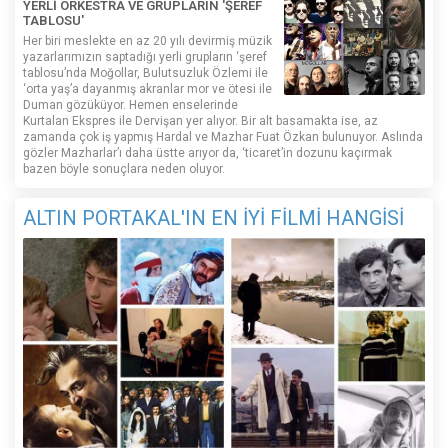
YERLİ ORKESTRA VE GRUPLARIN 'ŞEREF
TABLOSU'
Her biri meslekte en az 20 yılı devirmiş müzik
yazarlarımızın saptadığı yerli grupların ‘şeref
tablosu’nda Moğollar, Bulutsuzluk Özlemi ile
‘orta yaş’a dayanmış akranlar mor ve ötesi ile
Duman gözüküyor. Hemen enselerinde
Kurtalan Ekspres ile Dervişan yer alıyor. Bir alt basamakta ise, az
zamanda çok iş yapmış Hardal ve Mazhar Fuat Özkan bulunuyor. Aslında
gözler Mazharlar’ı daha üstte arıyor da, ‘ticaret’in dozunu kaçırmak
bazen böyle sonuçlara neden oluyor.
ALTIN PORTAKAL'IN EN İYİ FİLMİ HANGİSİ