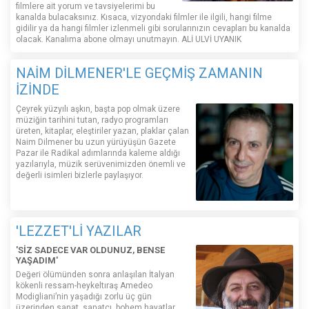
filmlere ait yorum ve tavsiyelerimi bu
kanalda bulacaksınız. Kısaca, vizyondaki filmler ile ilgili, hangi filme
gidilir ya da hangi filmler izlenmeli gibi sorularınızın cevapları bu kanalda
olacak. Kanalıma abone olmayı unutmayın. ALİ ULVİ UYANIK
NAİM DİLMENER'LE GEÇMİŞ ZAMANIN
İZİNDE
Çeyrek yüzyılı aşkın, başta pop olmak üzere
müziğin tarihini tutan, radyo programları
üreten, kitaplar, eleştiriler yazan, plaklar çalan
Naim Dilmener bu uzun yürüyüşün Gazete
Pazar ile Radikal adımlarında kaleme aldığı
yazılarıyla, müzik serüvenimizden önemli ve
değerli isimleri bizlerle paylaşıyor.
'LEZZET'Lİ YAZILAR
'SİZ SADECE VAR OLDUNUZ, BENSE
YAŞADIM'
Değeri ölümünden sonra anlaşılan İtalyan
kökenli ressam-heykeltıraş Amedeo
Modigliani’nin yaşadığı zorlu üç gün
üzerinden sanat, sanatçı, bohem hayatlar,