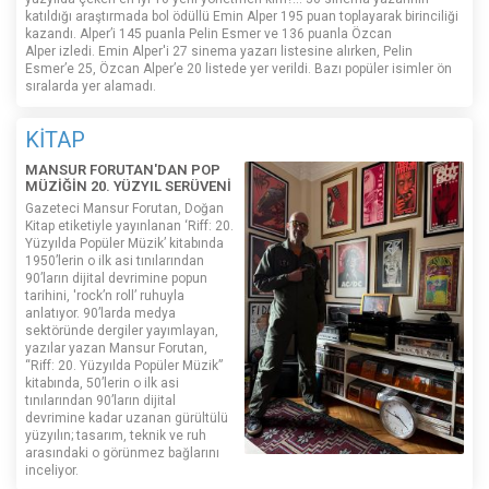
katıldığı araştırmada bol ödüllü Emin Alper 195 puan toplayarak birinciliği
kazandı. Alper’i 145 puanla Pelin Esmer ve 136 puanla Özcan
Alper izledi. Emin Alper'i 27 sinema yazarı listesine alırken, Pelin
Esmer’e 25, Özcan Alper’e 20 listede yer verildi. Bazı popüler isimler ön
sıralarda yer alamadı.
KİTAP
MANSUR FORUTAN'DAN POP
MÜZİĞİN 20. YÜZYIL SERÜVENİ
Gazeteci Mansur Forutan, Doğan
Kitap etiketiyle yayınlanan ‘Riff: 20.
Yüzyılda Popüler Müzik’ kitabında
1950’lerin o ilk asi tınılarından
90’ların dijital devrimine popun
tarihini, 'rock’n roll’ ruhuyla
anlatıyor. 90’larda medya
sektöründe dergiler yayımlayan,
yazılar yazan Mansur Forutan,
“Riff: 20. Yüzyılda Popüler Müzik”
kitabında, 50’lerin o ilk asi
tınılarından 90’ların dijital
devrimine kadar uzanan gürültülü
yüzyılın; tasarım, teknik ve ruh
arasındaki o görünmez bağlarını
inceliyor.