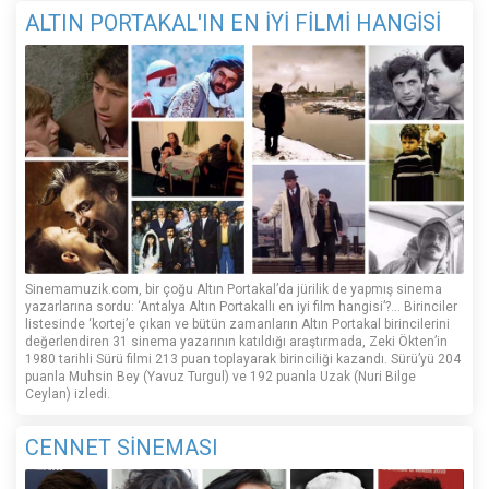
ALTIN PORTAKAL'IN EN İYİ FİLMİ HANGİSİ
Sinemamuzik.com, bir çoğu Altın Portakal’da jürilik de yapmış sinema
yazarlarına sordu: ‘Antalya Altın Portakallı en iyi film hangisi’?... Birinciler
listesinde ‘kortej’e çıkan ve bütün zamanların Altın Portakal birincilerini
değerlendiren 31 sinema yazarının katıldığı araştırmada, Zeki Ökten’in
1980 tarihli Sürü filmi 213 puan toplayarak birinciliği kazandı. Sürü’yü 204
puanla Muhsin Bey (Yavuz Turgul) ve 192 puanla Uzak (Nuri Bilge
Ceylan) izledi.
CENNET SİNEMASI