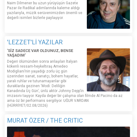
Naim Dilmener bu uzun yürüyüşün Gazete
Pazar ile Radikal adımlarında kaleme aldığı
yazılarıyla, müzik serüvenimizden önemli ve
değerli isimleri bizlerle paylaşıyor.
'LEZZET'Lİ YAZILAR
'SİZ SADECE VAR OLDUNUZ, BENSE
YAŞADIM'
Değeri ölümünden sonra anlaşılan İtalyan
kökenli ressam-heykeltıraş Amedeo
Modigliani’nin yaşadığı zorlu üç gün
üzerinden sanat, sanatçı, bohem hayatlar,
yaralı ruhlar ve tutunamayanlar gibi
duraklarda gezinen ‘Modi: Deliliğin
Kanadında Üç Gün’, ünlü aktör Johnny Depp’in
imzasını taşıyor. Kayda değer bir çalışma olan filmde Al Pacino da az
ama öz bir performans sergiliyor. UĞUR VARDAN
(HÜRRİYET/02.08/2026)
MURAT ÖZER / THE CRITIC