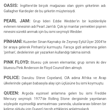
OASIS:
İngiltere’de birçok mağazası olan giyim şirketinin adı.
Gallagher Kardeşler de bu şirketin müşterisiydi.
PEARL JAM:
Grup lideri Eddie Wedder’in bir kızılderiliyle
evlenen ninesinin adı Pearl Jam’dı. Çok iyi mantar yemekleri pişiren
ninesini sürekli anmak için bu ismi seçmişti Wedder.
PİNHANİ:
Kuzenler Sinan Kaynakçı ile Zeynep Eylül Üçer 2004’te
bir araya gelerek Pinhani’yi kurmuştu. Farsça gizli anlamına gelen
‘pinhan’, dedelerinin şiir yazarken kullandığı takma isimdi.
PINK FLOYD:
Bluesu çok seven elemanlar, grup ismini iki dev
bluescu Pink Anderson ile Floyd Council’den almıştı.
POLICE:
Davulcu Steve Copeland, CIA adına Afrika ve Arap
ülkelerinde çalışan babasıyla alay için üçlüsüne bu ismi koymuştu.
QUEEN:
Argoda eşcinsel anlamına gelen bu ismi Freddie
Mercury seçmişti. 1977’de Rolling Stone dergisinde yayınlanan
söyleşide eşcinselliği anımsatması yanında, uluslararası bilinen bir
kelime olduğu için Queen’i tercih ettiklerini anlatmışlardı.