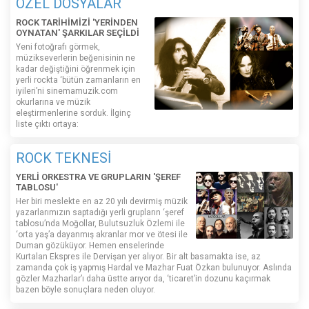
ÖZEL DOSYALAR
ROCK TARİHİMİZİ 'YERİNDEN
OYNATAN' ŞARKILAR SEÇİLDİ
Yeni fotoğrafı görmek,
müzikseverlerin beğenisinin ne
kadar değiştiğini öğrenmek için
yerli rockta ‘bütün zamanların en
iyileri’ni sinemamuzik.com
okurlarına ve müzik
eleştirmenlerine sorduk. İlginç
liste çıktı ortaya:
ROCK TEKNESİ
YERLİ ORKESTRA VE GRUPLARIN 'ŞEREF
TABLOSU'
Her biri meslekte en az 20 yılı devirmiş müzik
yazarlarımızın saptadığı yerli grupların ‘şeref
tablosu’nda Moğollar, Bulutsuzluk Özlemi ile
‘orta yaş’a dayanmış akranlar mor ve ötesi ile
Duman gözüküyor. Hemen enselerinde
Kurtalan Ekspres ile Dervişan yer alıyor. Bir alt basamakta ise, az
zamanda çok iş yapmış Hardal ve Mazhar Fuat Özkan bulunuyor. Aslında
gözler Mazharlar’ı daha üstte arıyor da, ‘ticaret’in dozunu kaçırmak
bazen böyle sonuçlara neden oluyor.