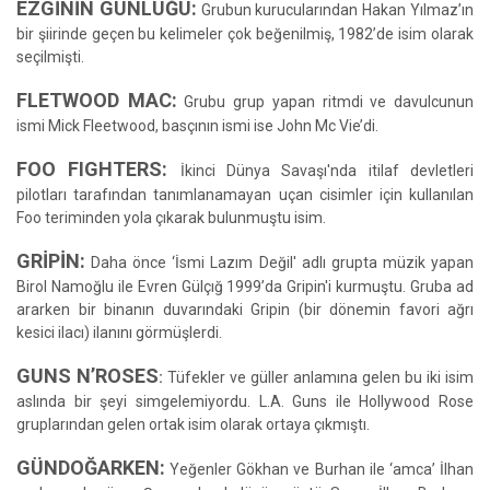
EZGİNİN GÜNLÜĞÜ:
Grubun kurucularından Hakan Yılmaz’ın
bir şiirinde geçen bu kelimeler çok beğenilmiş, 1982’de isim olarak
seçilmişti.
FLETWOOD MAC:
Grubu grup yapan ritmdi ve davulcunun
ismi Mick Fleetwood, basçının ismi ise John Mc Vie’di.
FOO FIGHTERS:
İkinci Dünya Savaşı'nda itilaf devletleri
pilotları tarafından tanımlanamayan uçan cisimler için kullanılan
Foo teriminden yola çıkarak bulunmuştu isim.
GRİPİN:
Daha önce ‘İsmi Lazım Değil' adlı grupta müzik yapan
Birol Namoğlu ile Evren Gülçığ 1999’da Gripin'i kurmuştu. Gruba ad
ararken bir binanın duvarındaki Gripin (bir dönemin favori ağrı
kesici ilacı) ilanını görmüşlerdi.
GUNS N’ROSES
:
Tüfekler ve güller anlamına gelen bu iki isim
aslında bir şeyi simgelemiyordu. L.A. Guns ile Hollywood Rose
gruplarından gelen ortak isim olarak ortaya çıkmıştı.
GÜNDOĞARKEN:
Yeğenler Gökhan ve Burhan ile ‘amca’ İlhan