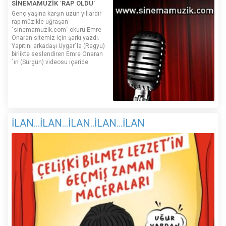
SİNEMAMUZİK ´RAP OLDU´
Genç yaşına karşın uzun yıllardır
rap müzikle uğraşan
´sinemamuzik.com´ okuru Emre
Onaran sitemiz için şarkı yazdı.
Yapıtını arkadaşı Uygar´la (Ragyu)
birlikte seslendiren Emre Onaran
´ın (Sürgün) videosu içeride:
İLAN...İLAN...İLAN..İLAN...İLAN