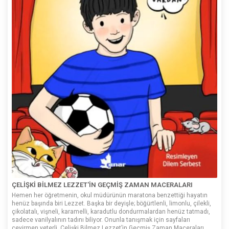
ÇELİŞKİ BİLMEZ LEZZET'İN GEÇMİŞ ZAMAN MACERALARI
Hemen her öğretmenin, okul müdürünün maratona benzettiği hayatın
henüz başında biri Lezzet. Başka bir deyişle; böğürtlenli, limonlu, çilekli,
çikolatalı, vişneli, karamelli, karadutlu dondurmalardan henüz tatmadı,
sadece vanilyalının tadını biliyor. Onunla tanışmak için sayfaları
çevirmen yeterli. Çelişki Bilmez Lezzet’in Geçmiş Zaman Maceraları