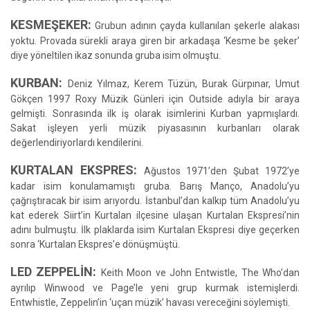
KESMEŞEKER:
Grubun adının çayda kullanılan şekerle alakası
yoktu. Provada sürekli araya giren bir arkadaşa ‘Kesme be şeker’
diye yöneltilen ikaz sonunda gruba isim olmuştu.
KURBAN:
Deniz Yılmaz, Kerem Tüzün, Burak Gürpınar, Umut
Gökçen 1997 Roxy Müzik Günleri için Outside adıyla bir araya
gelmişti. Sonrasında ilk iş olarak isimlerini Kurban yapmışlardı.
Sakat işleyen yerli müzik piyasasının kurbanları olarak
değerlendiriyorlardı kendilerini.
KURTALAN EKSPRES:
Ağustos 1971’den Şubat 1972’ye
kadar isim konulamamıştı gruba. Barış Manço, Anadolu’yu
çağrıştıracak bir isim arıyordu. İstanbul’dan kalkıp tüm Anadolu’yu
kat ederek Siirt’in Kurtalan ilçesine ulaşan Kurtalan Ekspresi’nin
adını bulmuştu. İlk plaklarda isim Kurtalan Ekspresi diye geçerken
sonra ‘Kurtalan Ekspres’e dönüşmüştü.
LED ZEPPELİN:
Keith Moon ve John Entwistle, The Who’dan
ayrılıp Winwood ve Page’le yeni grup kurmak istemişlerdi.
Entwhistle, Zeppelin’in ‘uçan müzik’ havası vereceğini söylemişti.