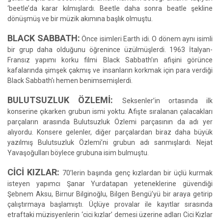
‘beetle’da karar kılmışlardı. Beetle daha sonra beatle şekline
dönüşmüş ve bir müzik akımına başlık olmuştu.
BLACK SABBATH:
Önce isimleri Earth idi. O dönem aynı isimli
bir grup daha olduğunu öğrenince üzülmüşlerdi. 1963 İtalyan-
Fransız yapımı korku filmi Black Sabbath’ın afişini görünce
kafalarında şimşek çakmış ve insanların korkmak için para verdiği
Black Sabbath’ı hemen benimsemişlerdi.
BULUTSUZLUK ÖZLEMİ:
Seksenler’in ortasında ilk
konserine çıkarken grubun ismi yoktu. Afişte sıralanan çalacakları
parçaların arasında Bulutsuzluk Özlemi parçasının da adı yer
alıyordu. Konsere gelenler, diğer parçalardan biraz daha büyük
yazılmış Bulutsuzluk Özlemi’ni grubun adı sanmışlardı. Nejat
Yavaşoğulları böylece grubuna isim bulmuştu.
CİCİ KIZLAR:
70’lerin başında genç kızlardan bir üçlü kurmak
isteyen yapımcı Şanar Yurdatapan yeteneklerine güvendiği
Şebnem Aksu, Birnur Bilginoğlu, Bilgen Bengü’yü bir araya getirip
çalıştırmaya başlamıştı. Üçlüye provalar ile kayıtlar sırasında
etraftaki müzisyenlerin ‘cici kızlar’ demesi üzerine adları Cici Kızlar