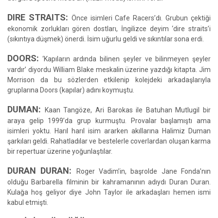
DIRE STRAITS:
Önce isimleri Cafe Racers’dı. Grubun çektiği
ekonomik zorlukları gören dostları, İngilizce deyim ‘dire straits’i
(sıkıntıya düşmek) önerdi. İsim uğurlu geldi ve sıkıntılar sona erdi.
DOORS:
‘Kapıların ardında bilinen şeyler ve bilinmeyen şeyler
vardır’ diyordu William Blake meskalin üzerine yazdığı kitapta. Jim
Morrison da bu sözlerden etkilenip kolejdeki arkadaşlarıyla
gruplarına Doors (kapılar) adını koymuştu.
DUMAN:
Kaan Tangöze, Ari Barokas ile Batuhan Mutlugil bir
araya gelip 1999’da grup kurmuştu. Provalar başlamıştı ama
isimleri yoktu. Harıl harıl isim ararken akıllarına Halimiz Duman
şarkıları geldi. Rahatladılar ve bestelerle coverlardan oluşan karma
bir repertuar üzerine yoğunlaştılar.
DURAN DURAN:
Roger Vadim’in, başrolde Jane Fonda’nın
olduğu Barbarella filminin bir kahramanının adıydı Duran Duran.
Kulağa hoş geliyor diye John Taylor ile arkadaşları hemen ismi
kabul etmişti.