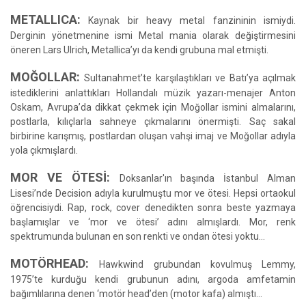
METALLICA:
Kaynak bir heavy metal fanzininin ismiydi.
Derginin yönetmenine ismi Metal mania olarak değiştirmesini
öneren Lars Ulrich, Metallica’yı da kendi grubuna mal etmişti.
MOĞOLLAR:
Sultanahmet’te karşılaştıkları ve Batı’ya açılmak
istediklerini anlattıkları Hollandalı müzik yazarı-menajer Anton
Oskam, Avrupa’da dikkat çekmek için Moğollar ismini almalarını,
postlarla, kılıçlarla sahneye çıkmalarını önermişti. Saç sakal
birbirine karışmış, postlardan oluşan vahşi imaj ve Moğollar adıyla
yola çıkmışlardı.
MOR VE ÖTESİ:
Doksanlar'ın başında İstanbul Alman
Lisesi’nde Decision adıyla kurulmuştu mor ve ötesi. Hepsi ortaokul
öğrencisiydi. Rap, rock, cover denedikten sonra beste yazmaya
başlamışlar ve ‘mor ve ötesi’ adını almışlardı. Mor, renk
spektrumunda bulunan en son renkti ve ondan ötesi yoktu…
MOTÖRHEAD:
Hawkwind grubundan kovulmuş Lemmy,
1975’te kurduğu kendi grubunun adını, argoda amfetamin
bağımlılarına denen ‘motör head’den (motor kafa) almıştı…