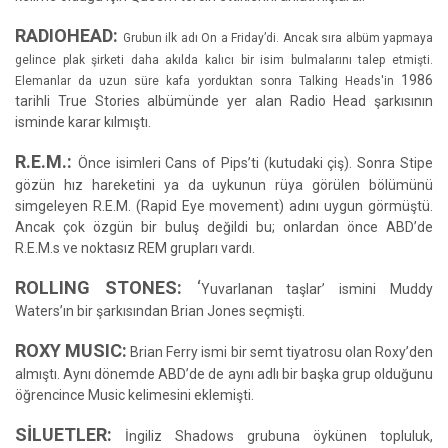
RADIOHEAD:
Grubun ilk adı On a Friday’di. Ancak sıra albüm yapmaya
gelince plak şirketi daha akılda kalıcı bir isim bulmalarını talep etmişti.
1986
Elemanlar da uzun süre kafa yorduktan sonra Talking Heads'in
tarihli True Stories albümünde yer alan Radio Head şarkısının
isminde karar kılmıştı.
R.E.M.:
Önce isimleri Cans of Pips’ti (kutudaki çiş). Sonra Stipe
gözün hız hareketini ya da uykunun rüya görülen bölümünü
simgeleyen R.E.M. (Rapid Eye movement) adını uygun görmüştü.
Ancak çok özgün bir buluş değildi bu; onlardan önce ABD’de
R.E.M.s ve noktasız REM grupları vardı.
ROLLING STONES:
‘
Yuvarlanan taşlar’ ismini Muddy
Waters’ın bir şarkısından Brian Jones seçmişti.
ROXY MUSIC:
Brian Ferry ismi bir semt tiyatrosu olan Roxy’den
almıştı. Aynı dönemde ABD’de de aynı adlı bir başka grup olduğunu
öğrencince Music kelimesini eklemişti.
SİLUETLER:
İngiliz Shadows grubuna öykünen topluluk,