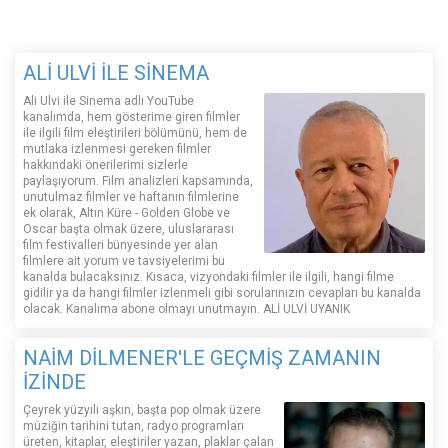
ALİ ULVİ İLE SİNEMA
Ali Ulvi ile Sinema adlı YouTube
kanalımda, hem gösterime giren filmler
ile ilgili film eleştirileri bölümünü, hem de
mutlaka izlenmesi gereken filmler
hakkındaki önerilerimi sizlerle
paylaşıyorum. Film analizleri kapsamında,
unutulmaz filmler ve haftanın filmlerine
ek olarak, Altın Küre - Golden Globe ve
Oscar başta olmak üzere, uluslararası
film festivalleri bünyesinde yer alan
filmlere ait yorum ve tavsiyelerimi bu
kanalda bulacaksınız. Kısaca, vizyondaki filmler ile ilgili, hangi filme
gidilir ya da hangi filmler izlenmeli gibi sorularınızın cevapları bu kanalda
olacak. Kanalıma abone olmayı unutmayın. ALİ ULVİ UYANIK
NAİM DİLMENER'LE GEÇMİŞ ZAMANIN
İZİNDE
Çeyrek yüzyılı aşkın, başta pop olmak üzere
müziğin tarihini tutan, radyo programları
üreten, kitaplar, eleştiriler yazan, plaklar çalan