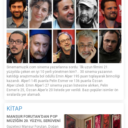
Sinemamuzik.com sinema yazarlarına sordu: ‘İlk uzun filmini 21.
yüzyılda çeken en iyi 10 yerli yönetmen kim?... 30 sinema yazarının
katıldığı araştırmada bol ödüllü Emin Alper 195 puan toplayarak birinciliği
kazandı. Alper’i 145 puanla Pelin Esmer ve 136 puanla Özcan
Alper izledi. Emin Alper'i 27 sinema yazarı listesine alırken, Pelin
Esmer’e 25, Özcan Alper’e 20 listede yer verildi. Bazı popüler isimler ön
sıralarda yer alamadı.
KİTAP
MANSUR FORUTAN'DAN POP
MÜZİĞİN 20. YÜZYIL SERÜVENİ
Gazeteci Mansur Forutan, Doğan