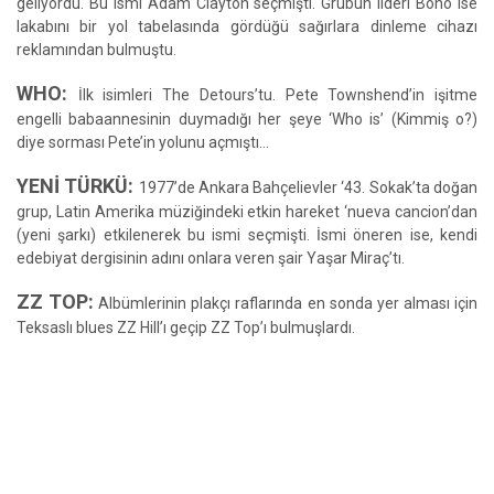
geliyordu. Bu ismi Adam Clayton seçmişti. Grubun lideri Bono ise
lakabını bir yol tabelasında gördüğü sağırlara dinleme cihazı
reklamından bulmuştu.
WHO:
İlk isimleri The Detours’tu. Pete Townshend’in işitme
engelli babaannesinin duymadığı her şeye ‘Who is’ (Kimmiş o?)
diye sorması Pete’in yolunu açmıştı…
YENİ TÜRKÜ:
1977’de Ankara Bahçelievler ‘43. Sokak’ta doğan
grup, Latin Amerika müziğindeki etkin hareket ‘nueva cancion’dan
(yeni şarkı) etkilenerek bu ismi seçmişti. İsmi öneren ise, kendi
edebiyat dergisinin adını onlara veren şair Yaşar Miraç’tı.
ZZ TOP:
Albümlerinin plakçı raflarında en sonda yer alması için
Teksaslı blues ZZ Hill’ı geçip ZZ Top’ı bulmuşlardı.