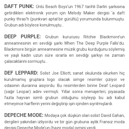
DAFT PUNK:
Ünlü Beach Boys'un 1967 tarihli Darlin şarkısına
getirdikleri elektronik yorum için Melody Maker dergisi ‘a daft
punky thras’h (punkvari aptal bir gürültü) yorumunda bulunmuştu.
Grubun adı böylece konulmuştu...
DEEP PURPLE:
Grubun kurucusu Ritchie Blackmore’un
anneannesinin en sevdiği şarkı When The Deep Purple Falls’du.
Blackmore birgün anneannesine müzik grubu kurduğunu söylemiş
ve yaşlı kadın uzun süre ısrarla en sevdiği şarkıyı ne zaman
çalacaklarını sormuştu…
DEF LEPPARD:
Solist Joe Elliott, sanat okulunda okurken hiç
kurulmamış gruplara logo olacak simge resimler çiziyor ve
odasının duvarına asıyordu. Bu resimlerden birine Deaf Leopard
(sağır Leopar) adını vermişti. Yıllar sonra menajerleri, piyasada
fazla hayvan isimli grubun olduğunu söyleyip bu adı kabul
etmeyince harflerin yerini değiştirip işin içinden sıyrılmışlardı.
DEPECHE MODE:
Modaya çok düşkün olan solist David Gahan,
dergileri yakından izliyordu ve bir gün grubuna aylık Fransız moda
dergisi Depeche Mode’un (hazır moda) ismini verdi.