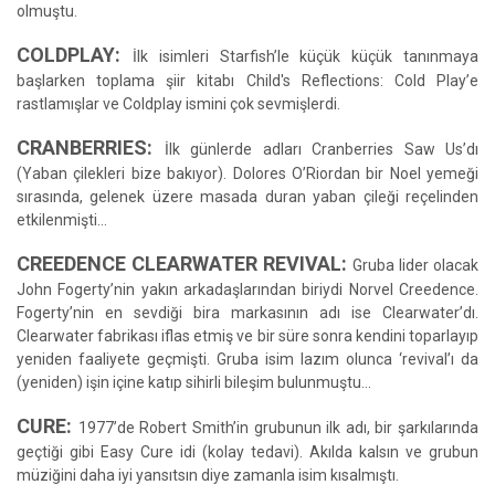
olmuştu.
COLDPLAY:
İlk isimleri Starfish’le küçük küçük tanınmaya
başlarken toplama şiir kitabı Child's Reflections: Cold Play’e
rastlamışlar ve Coldplay ismini çok sevmişlerdi.
CRANBERRIES:
İlk günlerde adları Cranberries Saw Us’dı
(Yaban çilekleri bize bakıyor). Dolores O’Riordan bir Noel yemeği
sırasında, gelenek üzere masada duran yaban çileği reçelinden
etkilenmişti…
CREEDENCE CLEARWATER REVIVAL:
Gruba lider olacak
John Fogerty’nin yakın arkadaşlarından biriydi Norvel Creedence.
Fogerty’nin en sevdiği bira markasının adı ise Clearwater’dı.
Clearwater fabrikası iflas etmiş ve bir süre sonra kendini toparlayıp
yeniden faaliyete geçmişti. Gruba isim lazım olunca ‘revival’ı da
(yeniden) işin içine katıp sihirli bileşim bulunmuştu…
CURE:
1977’de Robert Smith’in grubunun ilk adı, bir şarkılarında
geçtiği gibi Easy Cure idi (kolay tedavi). Akılda kalsın ve grubun
müziğini daha iyi yansıtsın diye zamanla isim kısalmıştı.