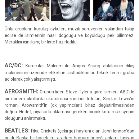
Ünlü grupların kuruluş öyküleri, müzik serüvenleri yakından takip
edilse de isimlerinin nasıl doğduğu ve koyulduğu pek bilinmez.
Meraklısı için ilginç bir liste hazırladık:
AC/DC:
Kurucular Malcom ile Angus Young ablalarının dikiş
makinesinin üzerinde etiketine rastladıkları bu teknik terimi gruba
ad olarak çok yakıştırmıştı.
AEROSMITH:
Grubun lideri Steve Tyler’a göre isimleri, ABD’de
bir dönem okullarda okutulması mecbur tutulan, Sinclair Lewis’in
romanı Arowsmith’in (ok yapımcıları) biraz değiştirilmesinden
doğdu. Hedef, piyasada oklaması gereken birçok kötü müzisyenin
olduğunu anlatmaktı.
BEATLES:
Fikir, Crickets (çekirge) hayranı olan John lennon’dan
geldi. Başka bir böcek imi ararken hamam böceği anlamı taşıyan