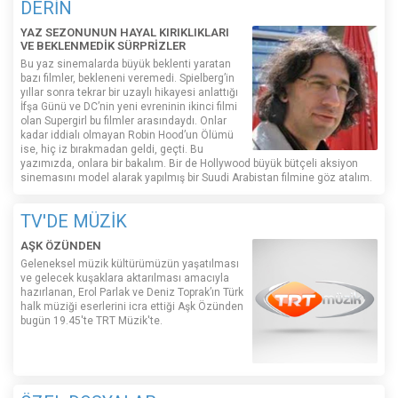
DERİN
YAZ SEZONUNUN HAYAL KIRIKLIKLARI
VE BEKLENMEDİK SÜRPRİZLER
Bu yaz sinemalarda büyük beklenti yaratan
bazı filmler, bekleneni veremedi. Spielberg’in
yıllar sonra tekrar bir uzaylı hikayesi anlattığı
İfşa Günü ve DC’nin yeni evreninin ikinci filmi
olan Supergirl bu filmler arasındaydı. Onlar
kadar iddialı olmayan Robin Hood’un Ölümü
ise, hiç iz bırakmadan geldi, geçti. Bu
yazımızda, onlara bir bakalım. Bir de Hollywood büyük bütçeli aksiyon
sinemasını model alarak yapılmış bir Suudi Arabistan filmine göz atalım.
TV'DE MÜZİK
AŞK ÖZÜNDEN
Geleneksel müzik kültürümüzün yaşatılması
ve gelecek kuşaklara aktarılması amacıyla
hazırlanan, Erol Parlak ve Deniz Toprak’ın Türk
halk müziği eserlerini icra ettiği Aşk Özünden
bugün 19.45'te TRT Müzik'te.