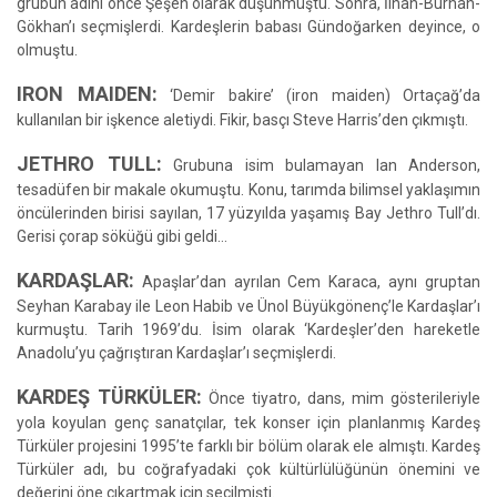
grubun adını önce Şeşen olarak düşünmüştü. Sonra, İlhan-Burhan-
Gökhan’ı seçmişlerdi. Kardeşlerin babası Gündoğarken deyince, o
olmuştu.
IRON MAIDEN:
‘Demir bakire’ (iron maiden) Ortaçağ’da
kullanılan bir işkence aletiydi. Fikir, basçı Steve Harris’den çıkmıştı.
JETHRO TULL:
Grubuna isim bulamayan Ian Anderson,
tesadüfen bir makale okumuştu. Konu, tarımda bilimsel yaklaşımın
öncülerinden birisi sayılan, 17 yüzyılda yaşamış Bay Jethro Tull’dı.
Gerisi çorap söküğü gibi geldi…
KARDAŞLAR:
Apaşlar’dan ayrılan Cem Karaca, aynı gruptan
Seyhan Karabay ile Leon Habib ve Ünol Büyükgönenç’le Kardaşlar’ı
kurmuştu. Tarih 1969’du. İsim olarak ‘Kardeşler’den hareketle
Anadolu’yu çağrıştıran Kardaşlar’ı seçmişlerdi.
KARDEŞ TÜRKÜLER:
Önce tiyatro, dans, mim gösterileriyle
yola koyulan genç sanatçılar, tek konser için planlanmış Kardeş
Türküler projesini 1995’te farklı bir bölüm olarak ele almıştı. Kardeş
Türküler adı, bu coğrafyadaki çok kültürlülüğünün önemini ve
değerini öne çıkartmak için seçilmişti.