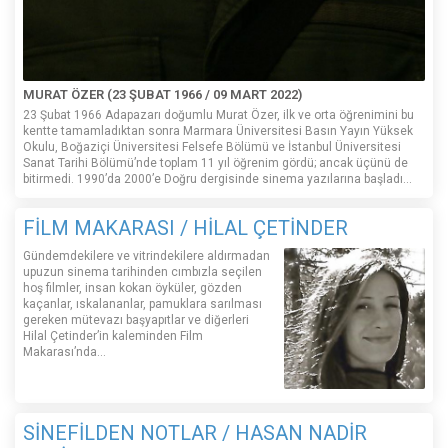
MURAT ÖZER (23 ŞUBAT 1966 / 09 MART 2022)
23 Şubat 1966 Adapazarı doğumlu Murat Özer, ilk ve orta öğrenimini bu
kentte tamamladıktan sonra Marmara Üniversitesi Basın Yayın Yüksek
Okulu, Boğaziçi Üniversitesi Felsefe Bölümü ve İstanbul Üniversitesi
Sanat Tarihi Bölümü’nde toplam 11 yıl öğrenim gördü; ancak üçünü de
bitirmedi. 1990’da 2000’e Doğru dergisinde sinema yazılarına başladı...
FİLM MAKARASI / HİLAL ÇETİNDER
Gündemdekilere ve vitrindekilere aldırmadan
upuzun sinema tarihinden cımbızla seçilen
hoş filmler, insan kokan öyküler, gözden
kaçanlar, ıskalananlar, pamuklara sarılması
gereken mütevazı başyapıtlar ve diğerleri
Hilal Çetinder’in kaleminden Film
Makarası’nda…
SİNEFİLDEN NOTLAR / HASAN NADİR