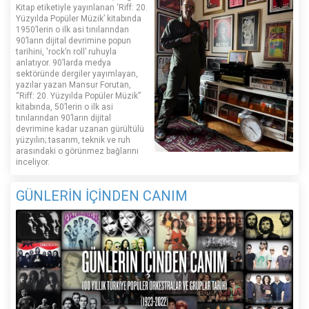
Kitap etiketiyle yayınlanan ‘Riff: 20.
Yüzyılda Popüler Müzik’ kitabında
1950’lerin o ilk asi tınılarından
90’ların dijital devrimine popun
tarihini, 'rock’n roll’ ruhuyla
anlatıyor. 90’larda medya
sektöründe dergiler yayımlayan,
yazılar yazan Mansur Forutan,
“Riff: 20. Yüzyılda Popüler Müzik”
kitabında, 50’lerin o ilk asi
tınılarından 90’ların dijital
devrimine kadar uzanan gürültülü
yüzyılın; tasarım, teknik ve ruh
arasındaki o görünmez bağlarını
inceliyor.
GÜNLERİN İÇİNDEN CANIM