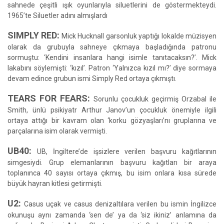
sahnede çeşitli ışık oyunlarıyla siluetlerini de göstermekteydi.
1965’te Siluetler adını almışlardı
SIMPLY RED:
Mick Hucknall garsonluk yaptığı lokalde müzisyen
olarak da grubuyla sahneye çıkmaya başladığında patronu
sormuştu: ‘Kendini insanlara hangi isimle tanıtacaksın?’. Mick
lakabını söylemişti: ‘kızıl’. Patron ‘Yalnızca kızıl mı?’ diye sormaya
devam edince grubun ismi Simply Red ortaya çıkmıştı.
TEARS FOR FEARS:
Sorunlu çocukluk geçirmiş Orzabal ile
Smith, ünlü psikiyatr Arthur Janov’un çocukluk önemiyle ilgili
ortaya attığı bir kavram olan ‘korku gözyaşları’nı gruplarına ve
parçalarına isim olarak vermişti.
UB40:
UB, İngiltere’de işsizlere verilen başvuru kağıtlarının
simgesiydi. Grup elemanlarının başvuru kağıtları bir araya
toplanınca 40 sayısı ortaya çıkmış, bu isim onlara kısa sürede
büyük hayran kitlesi getirmişti.
U2:
Casus uçak ve casus denizaltılara verilen bu ismin İngilizce
okunuşu aynı zamanda ‘sen de’ ya da ‘siz ikiniz’ anlamına da