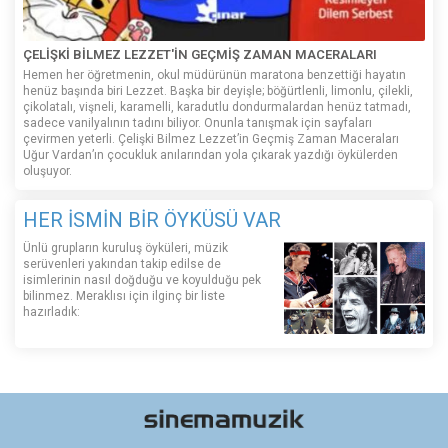
ÇELİŞKİ BİLMEZ LEZZET'İN GEÇMİŞ ZAMAN MACERALARI
Hemen her öğretmenin, okul müdürünün maratona benzettiği hayatın
henüz başında biri Lezzet. Başka bir deyişle; böğürtlenli, limonlu, çilekli,
çikolatalı, vişneli, karamelli, karadutlu dondurmalardan henüz tatmadı,
sadece vanilyalının tadını biliyor. Onunla tanışmak için sayfaları
çevirmen yeterli. Çelişki Bilmez Lezzet’in Geçmiş Zaman Maceraları
Uğur Vardan’ın çocukluk anılarından yola çıkarak yazdığı öykülerden
oluşuyor.
HER İSMİN BİR ÖYKÜSÜ VAR
Ünlü grupların kuruluş öyküleri, müzik
serüvenleri yakından takip edilse de
isimlerinin nasıl doğduğu ve koyulduğu pek
bilinmez. Meraklısı için ilginç bir liste
hazırladık: