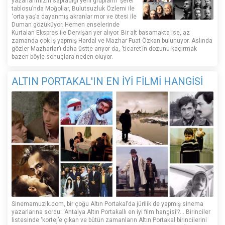
yazarlarımızın saptadığı yerli grupların ‘şeref
tablosu’nda Moğollar, Bulutsuzluk Özlemi ile
‘orta yaş’a dayanmış akranlar mor ve ötesi ile
Duman gözüküyor. Hemen enselerinde
Kurtalan Ekspres ile Dervişan yer alıyor. Bir alt basamakta ise, az
zamanda çok iş yapmış Hardal ve Mazhar Fuat Özkan bulunuyor. Aslında
gözler Mazharlar’ı daha üstte arıyor da, ‘ticaret’in dozunu kaçırmak
bazen böyle sonuçlara neden oluyor.
ALTIN PORTAKAL'IN EN İYİ FİLMİ HANGİSİ
Sinemamuzik.com, bir çoğu Altın Portakal’da jürilik de yapmış sinema
yazarlarına sordu: ‘Antalya Altın Portakallı en iyi film hangisi’?... Birinciler
listesinde ‘kortej’e çıkan ve bütün zamanların Altın Portakal birincilerini