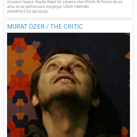
imzasını taşıyor. Kayda değer bir çalışma olan filmde Al Pacino da az
ama öz bir performans sergiliyor. UĞUR VARDAN
(HÜRRİYET/02.08/2026)
MURAT ÖZER / THE CRITIC