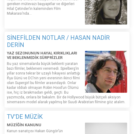
gereken mütevazı başyapıtlar ve diğerleri
Hilal Çetinder’in kaleminden Film
Makarası’nda…
SİNEFİLDEN NOTLAR / HASAN NADİR
DERİN
YAZ SEZONUNUN HAYAL KIRIKLIKLARI
VE BEKLENMEDİK SÜRPRİZLER
Bu yaz sinemalarda büyük beklenti yaratan
bazı filmler, bekleneni veremedi. Spielberg’in
yıllar sonra tekrar bir uzaylı hikayesi anlattığı
İfşa Günü ve DC’nin yeni evreninin ikinci filmi
olan Supergirl bu filmler arasındaydı. Onlar
kadar iddialı olmayan Robin Hood’un Ölümü
ise, hiç iz bırakmadan geldi, geçti. Bu
yazımızda, onlara bir bakalım. Bir de Hollywood büyük bütçeli aksiyon
sinemasını model alarak yapılmış bir Suudi Arabistan filmine göz atalım.
TV'DE MÜZİK
MÜZİĞİN KANUNU
Kanun sanatçısı Hakan Güngör’ün