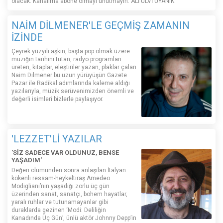
olacak. Kanalıma abone olmayı unutmayın. ALİ ULVİ UYANIK
NAİM DİLMENER'LE GEÇMİŞ ZAMANIN
İZİNDE
Çeyrek yüzyılı aşkın, başta pop olmak üzere
müziğin tarihini tutan, radyo programları
üreten, kitaplar, eleştiriler yazan, plaklar çalan
Naim Dilmener bu uzun yürüyüşün Gazete
Pazar ile Radikal adımlarında kaleme aldığı
yazılarıyla, müzik serüvenimizden önemli ve
değerli isimleri bizlerle paylaşıyor.
'LEZZET'Lİ YAZILAR
'SİZ SADECE VAR OLDUNUZ, BENSE
YAŞADIM'
Değeri ölümünden sonra anlaşılan İtalyan
kökenli ressam-heykeltıraş Amedeo
Modigliani’nin yaşadığı zorlu üç gün
üzerinden sanat, sanatçı, bohem hayatlar,
yaralı ruhlar ve tutunamayanlar gibi
duraklarda gezinen ‘Modi: Deliliğin
Kanadında Üç Gün’, ünlü aktör Johnny Depp’in