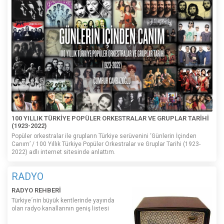
100 YILLIK TÜRKİYE POPÜLER ORKESTRALAR VE GRUPLAR TARİHİ
(1923-2022)
Popüler orkestralar ile grupların Türkiye serüvenini ‘Günlerin İçinden
Canım’ / 100 Yıllık Türkiye Popüler Orkestralar ve Gruplar Tarihi (1923-
2022) adlı internet sitesinde anlattım.
RADYO
RADYO REHBERİ
Türkiye´nin büyük kentlerinde yayında
olan radyo kanallarının geniş listesi