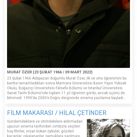
MURAT ÖZER (23 ŞUBAT 1966 / 09 MART 2022)
23 Şubat 1966 Adapazarı doğumlu Murat Özer, ilk ve orta öğrenimini bu
kentte tamamladıktan sonra Marmara Üniversitesi Basın Yayın Yüksek
Okulu, Boğaziçi Üniversitesi Felsefe Bölümü ve İstanbul Üniversitesi
Sanat Tarihi Bölümü’nde toplam 11 yıl öğrenim gördü; ancak üçünü de
bitirmedi. 1990’da 2000’e Doğru dergisinde sinema yazılarına başladı...
FİLM MAKARASI / HİLAL ÇETİNDER
Gündemdekilere ve vitrindekilere aldırmadan
upuzun sinema tarihinden cımbızla seçilen
hoş filmler, insan kokan öyküler, gözden
kaçanlar, ıskalananlar, pamuklara sarılması