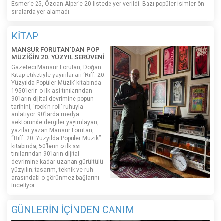
Esmer’e 25, Özcan Alper’e 20 listede yer verildi. Bazı popüler isimler ön
sıralarda yer alamadı.
KİTAP
MANSUR FORUTAN'DAN POP
MÜZİĞİN 20. YÜZYIL SERÜVENİ
Gazeteci Mansur Forutan, Doğan
Kitap etiketiyle yayınlanan ‘Riff: 20.
Yüzyılda Popüler Müzik’ kitabında
1950’lerin o ilk asi tınılarından
90’ların dijital devrimine popun
tarihini, 'rock’n roll’ ruhuyla
anlatıyor. 90’larda medya
sektöründe dergiler yayımlayan,
yazılar yazan Mansur Forutan,
“Riff: 20. Yüzyılda Popüler Müzik”
kitabında, 50’lerin o ilk asi
tınılarından 90’ların dijital
devrimine kadar uzanan gürültülü
yüzyılın; tasarım, teknik ve ruh
arasındaki o görünmez bağlarını
inceliyor.
GÜNLERİN İÇİNDEN CANIM