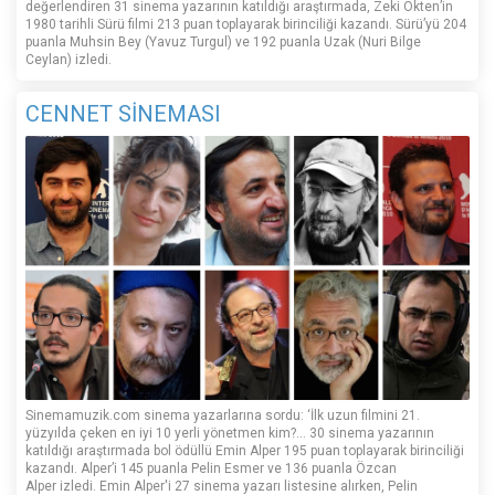
değerlendiren 31 sinema yazarının katıldığı araştırmada, Zeki Ökten’in
1980 tarihli Sürü filmi 213 puan toplayarak birinciliği kazandı. Sürü’yü 204
puanla Muhsin Bey (Yavuz Turgul) ve 192 puanla Uzak (Nuri Bilge
Ceylan) izledi.
CENNET SİNEMASI
Sinemamuzik.com sinema yazarlarına sordu: ‘İlk uzun filmini 21.
yüzyılda çeken en iyi 10 yerli yönetmen kim?... 30 sinema yazarının
katıldığı araştırmada bol ödüllü Emin Alper 195 puan toplayarak birinciliği
kazandı. Alper’i 145 puanla Pelin Esmer ve 136 puanla Özcan
Alper izledi. Emin Alper'i 27 sinema yazarı listesine alırken, Pelin