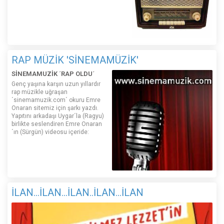
RAP MÜZİK 'SİNEMAMÜZİK'
SİNEMAMUZİK ´RAP OLDU´
Genç yaşına karşın uzun yıllardır
rap müzikle uğraşan
´sinemamuzik.com´ okuru Emre
Onaran sitemiz için şarkı yazdı.
Yapıtını arkadaşı Uygar´la (Ragyu)
birlikte seslendiren Emre Onaran
´ın (Sürgün) videosu içeride:
İLAN...İLAN...İLAN..İLAN...İLAN