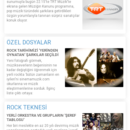
sunumuyla bugün 22.15'te TRT Müzik'te
ekrana gelen Müziğin Kanunu programına,
pop müzik türündeki şarkılara getirdikleri
özgün yorumlarıyla tanınan sürpriz sanatçılar
konuk oluyor.
ÖZEL DOSYALAR
ROCK TARİHİMİZİ 'YERİNDEN
OYNATAN' ŞARKILAR SEÇİLDİ
Yeni fotoğrafı görmek,
müzikseverlerin beğenisinin ne
kadar değiştiğini öğrenmek için
yerli rockta ‘bütün zamanların en
iyileri’ni sinemamuzik.com
okurlarına ve müzik
eleştirmenlerine sorduk. İlginç
liste çıktı ortaya:
ROCK TEKNESİ
YERLİ ORKESTRA VE GRUPLARIN 'ŞEREF
TABLOSU'
Her biri meslekte en az 20 yılı devirmiş müzik