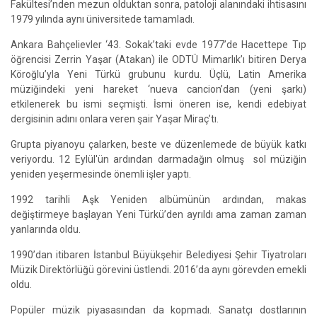
Fakültesi’nden mezun olduktan sonra, patoloji alanındaki ihtisasını
1979 yılında aynı üniversitede tamamladı.
Ankara Bahçelievler ‘43. Sokak’taki evde 1977’de Hacettepe Tıp
öğrencisi Zerrin Yaşar (Atakan) ile ODTÜ Mimarlık’ı bitiren Derya
Köroğlu’yla Yeni Türkü grubunu kurdu. Üçlü, Latin Amerika
müziğindeki yeni hareket ‘nueva cancion’dan (yeni şarkı)
etkilenerek bu ismi seçmişti. İsmi öneren ise, kendi edebiyat
dergisinin adını onlara veren şair Yaşar Miraç’tı.
Grupta piyanoyu çalarken, beste ve düzenlemede de büyük katkı
veriyordu. 12 Eylül'ün ardından darmadağın olmuş sol müziğin
yeniden yeşermesinde önemli işler yaptı.
1992 tarihli Aşk Yeniden albümünün ardından, makas
değiştirmeye başlayan Yeni Türkü’den ayrıldı ama zaman zaman
yanlarında oldu.
1990’dan itibaren İstanbul Büyükşehir Belediyesi Şehir Tiyatroları
Müzik Direktörlüğü görevini üstlendi. 2016’da aynı görevden emekli
oldu.
Popüler müzik piyasasından da kopmadı. Sanatçı dostlarının