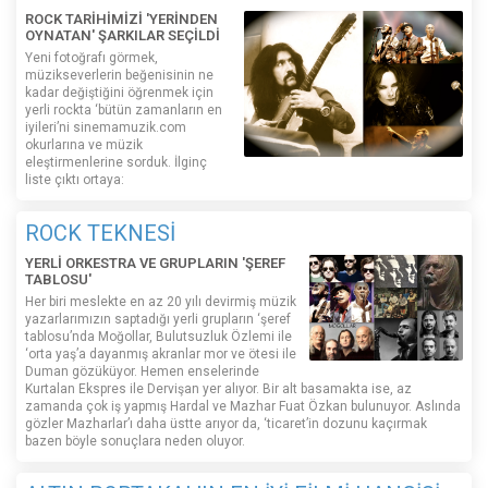
ROCK TARİHİMİZİ 'YERİNDEN
OYNATAN' ŞARKILAR SEÇİLDİ
Yeni fotoğrafı görmek,
müzikseverlerin beğenisinin ne
kadar değiştiğini öğrenmek için
yerli rockta ‘bütün zamanların en
iyileri’ni sinemamuzik.com
okurlarına ve müzik
eleştirmenlerine sorduk. İlginç
liste çıktı ortaya:
ROCK TEKNESİ
YERLİ ORKESTRA VE GRUPLARIN 'ŞEREF
TABLOSU'
Her biri meslekte en az 20 yılı devirmiş müzik
yazarlarımızın saptadığı yerli grupların ‘şeref
tablosu’nda Moğollar, Bulutsuzluk Özlemi ile
‘orta yaş’a dayanmış akranlar mor ve ötesi ile
Duman gözüküyor. Hemen enselerinde
Kurtalan Ekspres ile Dervişan yer alıyor. Bir alt basamakta ise, az
zamanda çok iş yapmış Hardal ve Mazhar Fuat Özkan bulunuyor. Aslında
gözler Mazharlar’ı daha üstte arıyor da, ‘ticaret’in dozunu kaçırmak
bazen böyle sonuçlara neden oluyor.