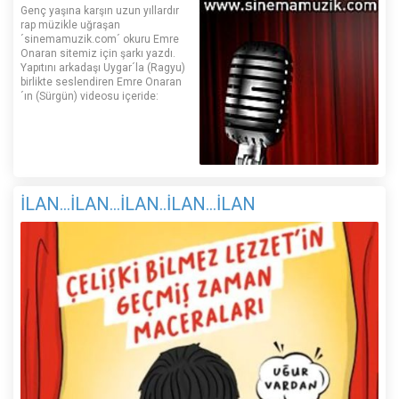
Genç yaşına karşın uzun yıllardır
rap müzikle uğraşan
´sinemamuzik.com´ okuru Emre
Onaran sitemiz için şarkı yazdı.
Yapıtını arkadaşı Uygar´la (Ragyu)
birlikte seslendiren Emre Onaran
´ın (Sürgün) videosu içeride:
İLAN...İLAN...İLAN..İLAN...İLAN