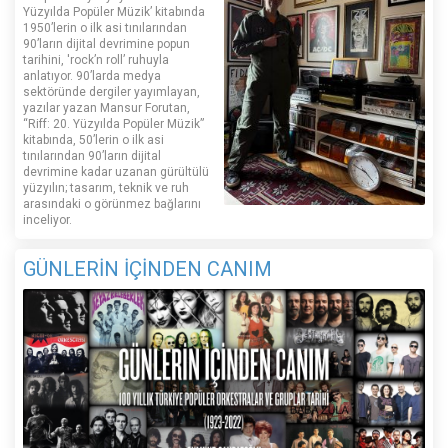
Yüzyılda Popüler Müzik’ kitabında
1950’lerin o ilk asi tınılarından
90’ların dijital devrimine popun
tarihini, 'rock’n roll’ ruhuyla
anlatıyor. 90’larda medya
sektöründe dergiler yayımlayan,
yazılar yazan Mansur Forutan,
“Riff: 20. Yüzyılda Popüler Müzik”
kitabında, 50’lerin o ilk asi
tınılarından 90’ların dijital
devrimine kadar uzanan gürültülü
yüzyılın; tasarım, teknik ve ruh
arasındaki o görünmez bağlarını
inceliyor.
GÜNLERİN İÇİNDEN CANIM