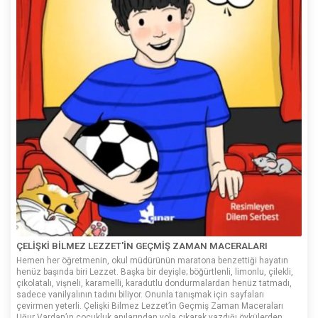
ÇELİŞKİ BİLMEZ LEZZET'İN GEÇMİŞ ZAMAN MACERALARI
Hemen her öğretmenin, okul müdürünün maratona benzettiği hayatın
henüz başında biri Lezzet. Başka bir deyişle; böğürtlenli, limonlu, çilekli,
çikolatalı, vişneli, karamelli, karadutlu dondurmalardan henüz tatmadı,
sadece vanilyalının tadını biliyor. Onunla tanışmak için sayfaları
çevirmen yeterli. Çelişki Bilmez Lezzet’in Geçmiş Zaman Maceraları
Uğur Vardan’ın çocukluk anılarından yola çıkarak yazdığı öykülerden