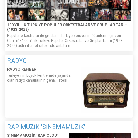
100 YILLIK TÜRKİYE POPÜLER ORKESTRALAR VE GRUPLAR TARİHİ
(1923-2022)
Popüler orkestralar ile grupların Türkiye serüvenini ‘Günlerin İçinden
Canım’ / 100 Yıllık Türkiye Popüler Orkestralar ve Gruplar Tarihi (1923-
2022) adlı internet sitesinde anlattım.
RADYO
RADYO REHBERİ
Türkiye´nin büyük kentlerinde yayında
olan radyo kanallarının geniş listesi
RAP MÜZİK 'SİNEMAMÜZİK'
SİNEMAMUZİK ´RAP OLDU´