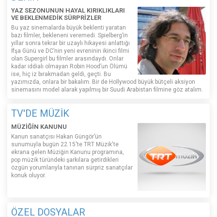
YAZ SEZONUNUN HAYAL KIRIKLIKLARI
VE BEKLENMEDİK SÜRPRİZLER
Bu yaz sinemalarda büyük beklenti yaratan
bazı filmler, bekleneni veremedi. Spielberg’in
yıllar sonra tekrar bir uzaylı hikayesi anlattığı
İfşa Günü ve DC’nin yeni evreninin ikinci filmi
olan Supergirl bu filmler arasındaydı. Onlar
kadar iddialı olmayan Robin Hood’un Ölümü
ise, hiç iz bırakmadan geldi, geçti. Bu
yazımızda, onlara bir bakalım. Bir de Hollywood büyük bütçeli aksiyon
sinemasını model alarak yapılmış bir Suudi Arabistan filmine göz atalım.
TV'DE MÜZİK
MÜZİĞİN KANUNU
Kanun sanatçısı Hakan Güngör’ün
sunumuyla bugün 22.15'te TRT Müzik'te
ekrana gelen Müziğin Kanunu programına,
pop müzik türündeki şarkılara getirdikleri
özgün yorumlarıyla tanınan sürpriz sanatçılar
konuk oluyor.
ÖZEL DOSYALAR