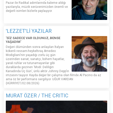
Pazar ile Radikal adımlarında kaleme aldığı
yazılarıyla, müzik serüvenimizden önemli ve
değerli isimleri bizlerle paylaşıyor.
'LEZZET'Lİ YAZILAR
'SİZ SADECE VAR OLDUNUZ, BENSE
YAŞADIM'
Değeri ölümünden sonra anlaşılan İtalyan
kökenli ressam-heykeltıraş Amedeo
Modigliani’nin yaşadığı zorlu üç gün
üzerinden sanat, sanatçı, bohem hayatlar,
yaralı ruhlar ve tutunamayanlar gibi
duraklarda gezinen ‘Modi: Deliliğin
Kanadında Üç Gün’, ünlü aktör Johnny Depp’in
imzasını taşıyor. Kayda değer bir çalışma olan filmde Al Pacino da az
ama öz bir performans sergiliyor. UĞUR VARDAN
(HÜRRİYET/02.08/2026)
MURAT ÖZER / THE CRITIC