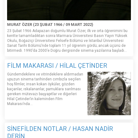
MURAT ÖZER (23 ŞUBAT 1966 / 09 MART 2022)
23 Şubat 1966 Adapazarı doğumlu Murat Özer, ilk ve orta öğrenimini bu
kentte tamamladıktan sonra Marmara Üniversitesi Basın Yayın Yüksek
Okulu, Boğaziçi Üniversitesi Felsefe Bölümü ve İstanbul Üniversitesi
Sanat Tarihi Bölümü’nde toplam 11 yıl öğrenim gördü; ancak üçünü de
bitirmedi. 1990’da 2000’e Doğru dergisinde sinema yazılarına başladı...
FİLM MAKARASI / HİLAL ÇETİNDER
Gündemdekilere ve vitrindekilere aldırmadan
upuzun sinema tarihinden cımbızla seçilen
hoş filmler, insan kokan öyküler, gözden
kaçanlar, ıskalananlar, pamuklara sarılması
gereken mütevazı başyapıtlar ve diğerleri
Hilal Çetinder’in kaleminden Film
Makarası’nda…
SİNEFİLDEN NOTLAR / HASAN NADİR
DERİN