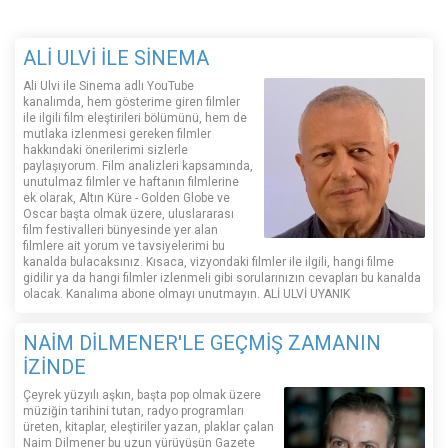
ALİ ULVİ İLE SİNEMA
Ali Ulvi ile Sinema adlı YouTube
kanalımda, hem gösterime giren filmler
ile ilgili film eleştirileri bölümünü, hem de
mutlaka izlenmesi gereken filmler
hakkındaki önerilerimi sizlerle
paylaşıyorum. Film analizleri kapsamında,
unutulmaz filmler ve haftanın filmlerine
ek olarak, Altın Küre - Golden Globe ve
Oscar başta olmak üzere, uluslararası
film festivalleri bünyesinde yer alan
filmlere ait yorum ve tavsiyelerimi bu
kanalda bulacaksınız. Kısaca, vizyondaki filmler ile ilgili, hangi filme
gidilir ya da hangi filmler izlenmeli gibi sorularınızın cevapları bu kanalda
olacak. Kanalıma abone olmayı unutmayın. ALİ ULVİ UYANIK
NAİM DİLMENER'LE GEÇMİŞ ZAMANIN
İZİNDE
Çeyrek yüzyılı aşkın, başta pop olmak üzere
müziğin tarihini tutan, radyo programları
üreten, kitaplar, eleştiriler yazan, plaklar çalan
Naim Dilmener bu uzun yürüyüşün Gazete