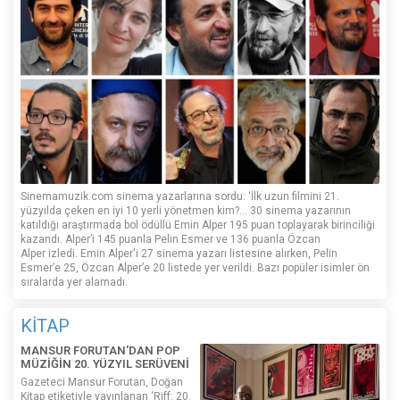
Sinemamuzik.com sinema yazarlarına sordu: ‘İlk uzun filmini 21.
yüzyılda çeken en iyi 10 yerli yönetmen kim?... 30 sinema yazarının
katıldığı araştırmada bol ödüllü Emin Alper 195 puan toplayarak birinciliği
kazandı. Alper’i 145 puanla Pelin Esmer ve 136 puanla Özcan
Alper izledi. Emin Alper'i 27 sinema yazarı listesine alırken, Pelin
Esmer’e 25, Özcan Alper’e 20 listede yer verildi. Bazı popüler isimler ön
sıralarda yer alamadı.
KİTAP
MANSUR FORUTAN'DAN POP
MÜZİĞİN 20. YÜZYIL SERÜVENİ
Gazeteci Mansur Forutan, Doğan
Kitap etiketiyle yayınlanan ‘Riff: 20.