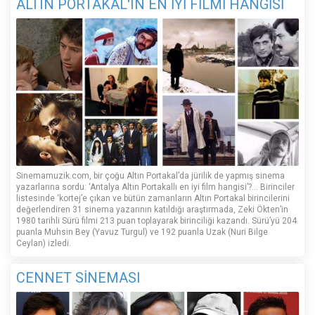
ALTIN PORTAKAL'IN EN İYİ FİLMİ HANGİSİ
Sinemamuzik.com, bir çoğu Altın Portakal’da jürilik de yapmış sinema
yazarlarına sordu: ‘Antalya Altın Portakallı en iyi film hangisi’?... Birinciler
listesinde ‘kortej’e çıkan ve bütün zamanların Altın Portakal birincilerini
değerlendiren 31 sinema yazarının katıldığı araştırmada, Zeki Ökten’in
1980 tarihli Sürü filmi 213 puan toplayarak birinciliği kazandı. Sürü’yü 204
puanla Muhsin Bey (Yavuz Turgul) ve 192 puanla Uzak (Nuri Bilge
Ceylan) izledi.
CENNET SİNEMASI