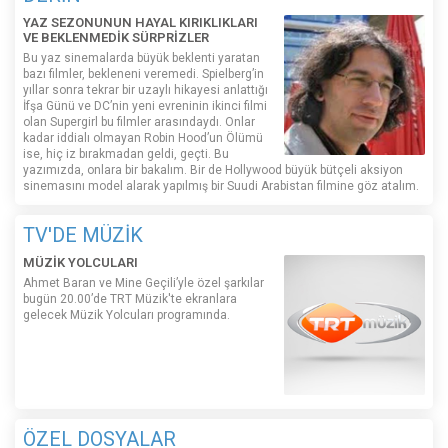
YAZ SEZONUNUN HAYAL KIRIKLIKLARI
VE BEKLENMEDİK SÜRPRİZLER
Bu yaz sinemalarda büyük beklenti yaratan
bazı filmler, bekleneni veremedi. Spielberg’in
yıllar sonra tekrar bir uzaylı hikayesi anlattığı
İfşa Günü ve DC’nin yeni evreninin ikinci filmi
olan Supergirl bu filmler arasındaydı. Onlar
kadar iddialı olmayan Robin Hood’un Ölümü
ise, hiç iz bırakmadan geldi, geçti. Bu
yazımızda, onlara bir bakalım. Bir de Hollywood büyük bütçeli aksiyon
sinemasını model alarak yapılmış bir Suudi Arabistan filmine göz atalım.
TV'DE MÜZİK
MÜZİK YOLCULARI
Ahmet Baran ve Mine Geçili’yle özel şarkılar
bugün 20.00’de TRT Müzik'te ekranlara
gelecek Müzik Yolcuları programında.
ÖZEL DOSYALAR