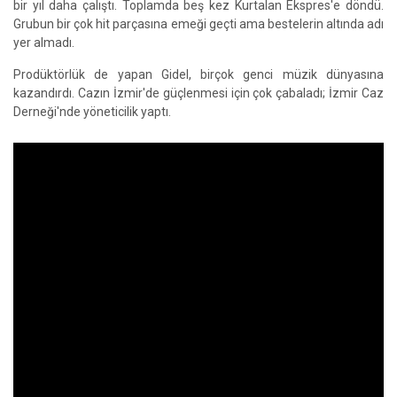
bir yıl daha çalıştı. Toplamda beş kez Kurtalan Ekspres'e döndü.
Grubun bir çok hit parçasına emeği geçti ama bestelerin altında adı
yer almadı.
Prodüktörlük de yapan Gidel, birçok genci müzik dünyasına
kazandırdı. Cazın İzmir'de güçlenmesi için çok çabaladı; İzmir Caz
Derneği'nde yöneticilik yaptı.