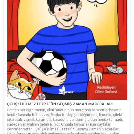
ÇELİŞKİ BİLMEZ LEZZET'İN GEÇMİŞ ZAMAN MACERALARI
Hemen her öğretmenin, okul müdürünün maratona benzettiği hayatın
henüz başında biri Lezzet. Başka bir deyişle; böğürtlenli, limonlu, çilekli,
çikolatalı, vişneli, karamelli, karadutlu dondurmalardan henüz tatmadı,
sadece vanilyalının tadını biliyor. Onunla tanışmak için sayfaları
çevirmen yeterli. Çelişki Bilmez Lezzet’in Geçmiş Zaman Maceraları