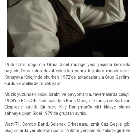
1956 İzmir doğumlu Ömür Gidel müziğe yedi yaşında kemanla
başladı. Ortaokulda davul çaldıktan sonra tuşlulara merak sardı.
Karşıyaka Koleji’nde okurken 1972’de arkadaşlarıyla Grup Gerilim’i
kurdu ve otellerde müzik yaptı.
Müzik yüzünden okulu bıraktı ve pavyonlarda, tavernalarda çalıştı.
1978’de Efes Oteli’nde çalarken Barış Manço ile tanıştı ve Kurtalan
Ekspres’e katıldı. Bir süre Kılıç Danışman’la çift klavye olarak
sahneye çıkan Gidel 1979’da gruptan ayrıldı.
Watt-71, Combo Band, Gelenek Orkestrası, İzmir Caz Beşlisi gibi
oluşumlarda yer aldıktan sonra 1985’te yeniden Kurtalan’a girdi ve