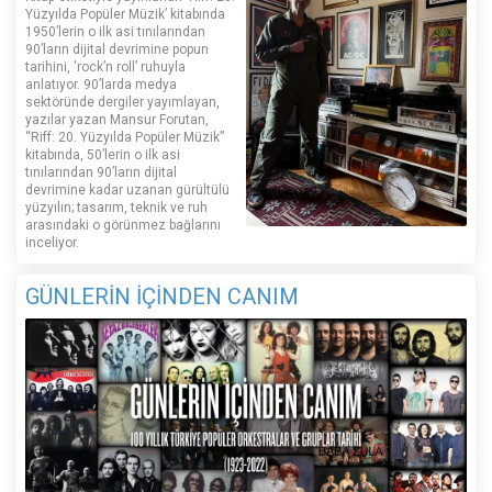
Yüzyılda Popüler Müzik’ kitabında
1950’lerin o ilk asi tınılarından
90’ların dijital devrimine popun
tarihini, 'rock’n roll’ ruhuyla
anlatıyor. 90’larda medya
sektöründe dergiler yayımlayan,
yazılar yazan Mansur Forutan,
“Riff: 20. Yüzyılda Popüler Müzik”
kitabında, 50’lerin o ilk asi
tınılarından 90’ların dijital
devrimine kadar uzanan gürültülü
yüzyılın; tasarım, teknik ve ruh
arasındaki o görünmez bağlarını
inceliyor.
GÜNLERİN İÇİNDEN CANIM