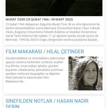
MURAT ÖZER (23 ŞUBAT 1966 / 09 MART 2022)
23 Şubat 1966 Adapazarı doğumlu Murat Özer, ilk ve orta öğrenimini bu
kentte tamamladıktan sonra Marmara Üniversitesi Basın Yayın Yüksek
Okulu, Boğaziçi Üniversitesi Felsefe Bölümü ve İstanbul Üniversitesi
Sanat Tarihi Bölümü’nde toplam 11 yıl öğrenim gördü; ancak üçünü de
bitirmedi. 1990’da 2000’e Doğru dergisinde sinema yazılarına başladı...
FİLM MAKARASI / HİLAL ÇETİNDER
Gündemdekilere ve vitrindekilere aldırmadan
upuzun sinema tarihinden cımbızla seçilen
hoş filmler, insan kokan öyküler, gözden
kaçanlar, ıskalananlar, pamuklara sarılması
gereken mütevazı başyapıtlar ve diğerleri
Hilal Çetinder’in kaleminden Film
Makarası’nda…
SİNEFİLDEN NOTLAR / HASAN NADİR
DERİN