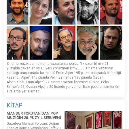
Sinemamuzik.com sinema yazarlarına sordu: ‘İlk uzun filmini 21.
yüzyılda çeken en iyi 10 yerli yönetmen kim?... 30 sinema yazarının
katıldığı araştırmada bol ödüllü Emin Alper 195 puan toplayarak birinciliği
kazandı. Alper’i 145 puanla Pelin Esmer ve 136 puanla Özcan
Alper izledi. Emin Alper'i 27 sinema yazarı listesine alırken, Pelin
Esmer’e 25, Özcan Alper’e 20 listede yer verildi. Bazı popüler isimler ön
sıralarda yer alamadı.
KİTAP
MANSUR FORUTAN'DAN POP
MÜZİĞİN 20. YÜZYIL SERÜVENİ
Gazeteci Mansur Forutan, Doğan
Kitap etiketiyle yayınlanan ‘Riff: 20.