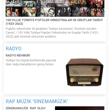
100 YILLIK TÜRKİYE POPÜLER ORKESTRALAR VE GRUPLAR TARİHİ
(1923-2022)
Popüler orkestralar ile grupların Türkiye serüvenini ‘Günlerin İçinden
Canım’ / 100 Yıllık Türkiye Popüler Orkestralar ve Gruplar Tarihi (1923-
2022) adlı internet sitesinde anlattım.
RADYO
RADYO REHBERİ
Türkiye´nin büyük kentlerinde yayında
olan radyo kanallarının geniş listesi
RAP MÜZİK 'SİNEMAMÜZİK'
SİNEMAMUZİK ´RAP OLDU´