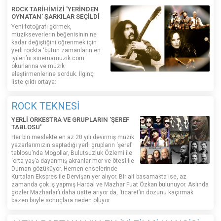
ROCK TARİHİMİZİ 'YERİNDEN
OYNATAN' ŞARKILAR SEÇİLDİ
Yeni fotoğrafı görmek,
müzikseverlerin beğenisinin ne
kadar değiştiğini öğrenmek için
yerli rockta ‘bütün zamanların en
iyileri’ni sinemamuzik.com
okurlarına ve müzik
eleştirmenlerine sorduk. İlginç
liste çıktı ortaya:
ROCK TEKNESİ
YERLİ ORKESTRA VE GRUPLARIN 'ŞEREF
TABLOSU'
Her biri meslekte en az 20 yılı devirmiş müzik
yazarlarımızın saptadığı yerli grupların ‘şeref
tablosu’nda Moğollar, Bulutsuzluk Özlemi ile
‘orta yaş’a dayanmış akranlar mor ve ötesi ile
Duman gözüküyor. Hemen enselerinde
Kurtalan Ekspres ile Dervişan yer alıyor. Bir alt basamakta ise, az
zamanda çok iş yapmış Hardal ve Mazhar Fuat Özkan bulunuyor. Aslında
gözler Mazharlar’ı daha üstte arıyor da, ‘ticaret’in dozunu kaçırmak
bazen böyle sonuçlara neden oluyor.