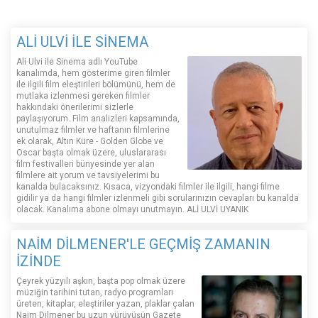
ALİ ULVİ İLE SİNEMA
Ali Ulvi ile Sinema adlı YouTube
kanalımda, hem gösterime giren filmler
ile ilgili film eleştirileri bölümünü, hem de
mutlaka izlenmesi gereken filmler
hakkındaki önerilerimi sizlerle
paylaşıyorum. Film analizleri kapsamında,
unutulmaz filmler ve haftanın filmlerine
ek olarak, Altın Küre - Golden Globe ve
Oscar başta olmak üzere, uluslararası
film festivalleri bünyesinde yer alan
filmlere ait yorum ve tavsiyelerimi bu
kanalda bulacaksınız. Kısaca, vizyondaki filmler ile ilgili, hangi filme
gidilir ya da hangi filmler izlenmeli gibi sorularınızın cevapları bu kanalda
olacak. Kanalıma abone olmayı unutmayın. ALİ ULVİ UYANIK
NAİM DİLMENER'LE GEÇMİŞ ZAMANIN
İZİNDE
Çeyrek yüzyılı aşkın, başta pop olmak üzere
müziğin tarihini tutan, radyo programları
üreten, kitaplar, eleştiriler yazan, plaklar çalan
Naim Dilmener bu uzun yürüyüşün Gazete