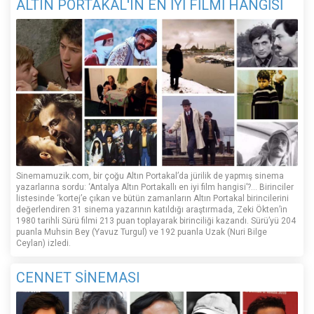
ALTIN PORTAKAL'IN EN İYİ FİLMİ HANGİSİ
Sinemamuzik.com, bir çoğu Altın Portakal’da jürilik de yapmış sinema
yazarlarına sordu: ‘Antalya Altın Portakallı en iyi film hangisi’?... Birinciler
listesinde ‘kortej’e çıkan ve bütün zamanların Altın Portakal birincilerini
değerlendiren 31 sinema yazarının katıldığı araştırmada, Zeki Ökten’in
1980 tarihli Sürü filmi 213 puan toplayarak birinciliği kazandı. Sürü’yü 204
puanla Muhsin Bey (Yavuz Turgul) ve 192 puanla Uzak (Nuri Bilge
Ceylan) izledi.
CENNET SİNEMASI