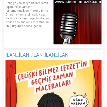
Genç yaşına karşın uzun yıllardır
rap müzikle uğraşan
´sinemamuzik.com´ okuru Emre
Onaran sitemiz için şarkı yazdı.
Yapıtını arkadaşı Uygar´la (Ragyu)
birlikte seslendiren Emre Onaran
´ın (Sürgün) videosu içeride:
İLAN...İLAN...İLAN..İLAN...İLAN