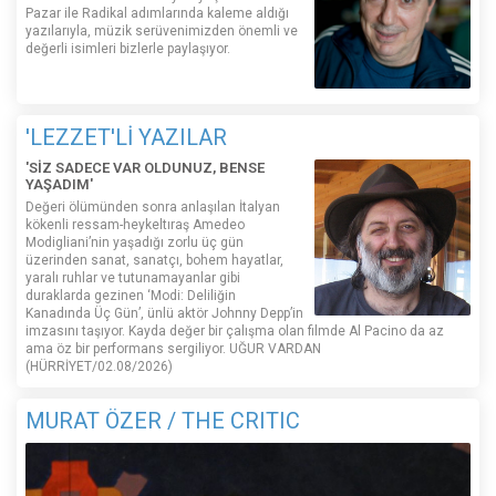
Pazar ile Radikal adımlarında kaleme aldığı
yazılarıyla, müzik serüvenimizden önemli ve
değerli isimleri bizlerle paylaşıyor.
'LEZZET'Lİ YAZILAR
'SİZ SADECE VAR OLDUNUZ, BENSE
YAŞADIM'
Değeri ölümünden sonra anlaşılan İtalyan
kökenli ressam-heykeltıraş Amedeo
Modigliani’nin yaşadığı zorlu üç gün
üzerinden sanat, sanatçı, bohem hayatlar,
yaralı ruhlar ve tutunamayanlar gibi
duraklarda gezinen ‘Modi: Deliliğin
Kanadında Üç Gün’, ünlü aktör Johnny Depp’in
imzasını taşıyor. Kayda değer bir çalışma olan filmde Al Pacino da az
ama öz bir performans sergiliyor. UĞUR VARDAN
(HÜRRİYET/02.08/2026)
MURAT ÖZER / THE CRITIC