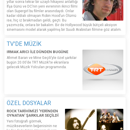
yıllar sonra tekrar bir uzaylı hikayesi anlattığı
İfşa Günü ve DC’nin yeni evreninin ikinci filmi
olan Supergirl bu filmler arasındaydı. Onlar
kadar iddialı olmayan Robin Hood’un Ölümü
ise, hiç iz bırakmadan geldi, geçti. Bu
yazımızda, onlara bir bakalım. Bir de Hollywood büyük bütçeli aksiyon
sinemasını model alarak yapılmış bir Suudi Arabistan filmine göz atalım.
TV'DE MÜZİK
IRMAK ARICI İLE DÜNDEN BUGÜNE
Ahmet Baran ve Mine Geçili’yle özel şarkılar
bugün 20.00’de TRT Müzik'te ekranlara
gelecek Müzik Yolcuları programında.
ÖZEL DOSYALAR
ROCK TARİHİMİZİ 'YERİNDEN
OYNATAN' ŞARKILAR SEÇİLDİ
Yeni fotoğrafı görmek,
müzikseverlerin beğenisinin ne