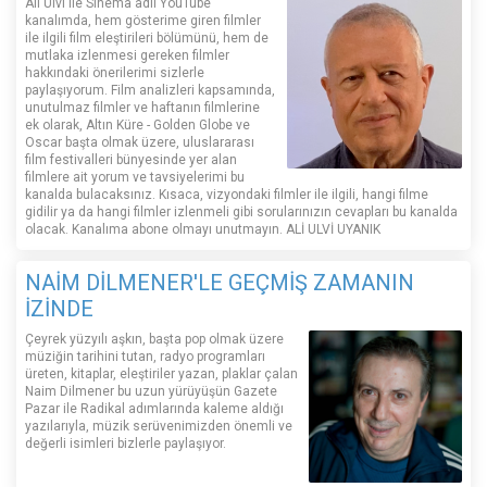
Ali Ulvi ile Sinema adlı YouTube
kanalımda, hem gösterime giren filmler
ile ilgili film eleştirileri bölümünü, hem de
mutlaka izlenmesi gereken filmler
hakkındaki önerilerimi sizlerle
paylaşıyorum. Film analizleri kapsamında,
unutulmaz filmler ve haftanın filmlerine
ek olarak, Altın Küre - Golden Globe ve
Oscar başta olmak üzere, uluslararası
film festivalleri bünyesinde yer alan
filmlere ait yorum ve tavsiyelerimi bu
kanalda bulacaksınız. Kısaca, vizyondaki filmler ile ilgili, hangi filme
gidilir ya da hangi filmler izlenmeli gibi sorularınızın cevapları bu kanalda
olacak. Kanalıma abone olmayı unutmayın. ALİ ULVİ UYANIK
NAİM DİLMENER'LE GEÇMİŞ ZAMANIN
İZİNDE
Çeyrek yüzyılı aşkın, başta pop olmak üzere
müziğin tarihini tutan, radyo programları
üreten, kitaplar, eleştiriler yazan, plaklar çalan
Naim Dilmener bu uzun yürüyüşün Gazete
Pazar ile Radikal adımlarında kaleme aldığı
yazılarıyla, müzik serüvenimizden önemli ve
değerli isimleri bizlerle paylaşıyor.