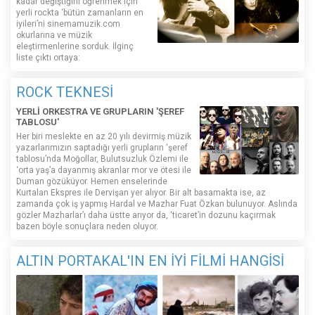
kadar değiştiğini öğrenmek için
yerli rockta ‘bütün zamanların en
iyileri’ni sinemamuzik.com
okurlarına ve müzik
eleştirmenlerine sorduk. İlginç
liste çıktı ortaya:
ROCK TEKNESİ
YERLİ ORKESTRA VE GRUPLARIN 'ŞEREF
TABLOSU'
Her biri meslekte en az 20 yılı devirmiş müzik
yazarlarımızın saptadığı yerli grupların ‘şeref
tablosu’nda Moğollar, Bulutsuzluk Özlemi ile
‘orta yaş’a dayanmış akranlar mor ve ötesi ile
Duman gözüküyor. Hemen enselerinde
Kurtalan Ekspres ile Dervişan yer alıyor. Bir alt basamakta ise, az
zamanda çok iş yapmış Hardal ve Mazhar Fuat Özkan bulunuyor. Aslında
gözler Mazharlar’ı daha üstte arıyor da, ‘ticaret’in dozunu kaçırmak
bazen böyle sonuçlara neden oluyor.
ALTIN PORTAKAL'IN EN İYİ FİLMİ HANGİSİ