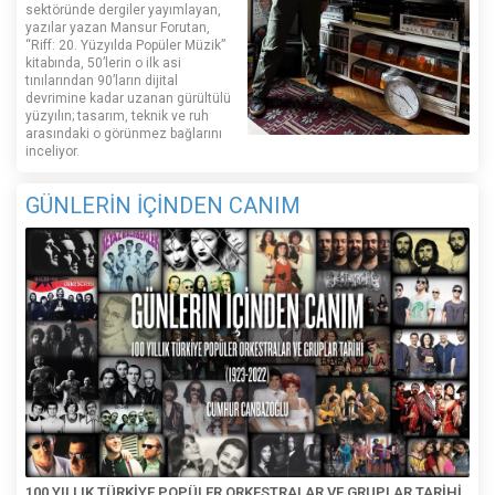
sektöründe dergiler yayımlayan,
yazılar yazan Mansur Forutan,
“Riff: 20. Yüzyılda Popüler Müzik”
kitabında, 50’lerin o ilk asi
tınılarından 90’ların dijital
devrimine kadar uzanan gürültülü
yüzyılın; tasarım, teknik ve ruh
arasındaki o görünmez bağlarını
inceliyor.
GÜNLERİN İÇİNDEN CANIM
100 YILLIK TÜRKİYE POPÜLER ORKESTRALAR VE GRUPLAR TARİHİ