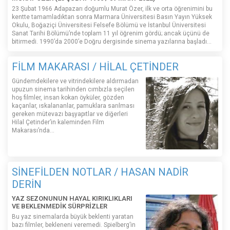
23 Şubat 1966 Adapazarı doğumlu Murat Özer, ilk ve orta öğrenimini bu
kentte tamamladıktan sonra Marmara Üniversitesi Basın Yayın Yüksek
Okulu, Boğaziçi Üniversitesi Felsefe Bölümü ve İstanbul Üniversitesi
Sanat Tarihi Bölümü’nde toplam 11 yıl öğrenim gördü; ancak üçünü de
bitirmedi. 1990’da 2000’e Doğru dergisinde sinema yazılarına başladı...
FİLM MAKARASI / HİLAL ÇETİNDER
Gündemdekilere ve vitrindekilere aldırmadan
upuzun sinema tarihinden cımbızla seçilen
hoş filmler, insan kokan öyküler, gözden
kaçanlar, ıskalananlar, pamuklara sarılması
gereken mütevazı başyapıtlar ve diğerleri
Hilal Çetinder’in kaleminden Film
Makarası’nda…
SİNEFİLDEN NOTLAR / HASAN NADİR
DERİN
YAZ SEZONUNUN HAYAL KIRIKLIKLARI
VE BEKLENMEDİK SÜRPRİZLER
Bu yaz sinemalarda büyük beklenti yaratan
bazı filmler, bekleneni veremedi. Spielberg’in