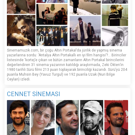
Sinemamuzik.com, bir çoğu Altın Portakal’da jürilik de yapmış sinema
yazarlarına sordu: ‘Antalya Altın Portakallı en iyi film hangisi’?... Birinciler
listesinde ‘kortej’e çıkan ve bütün zamanların Altın Portakal birincilerini
değerlendiren 31 sinema yazarının katıldığı araştırmada, Zeki Ökten’in
1980 tarihli Sürü filmi 213 puan toplayarak birinciliği kazandı. Sürü’yü 204
puanla Muhsin Bey (Yavuz Turgul) ve 192 puanla Uzak (Nuri Bilge
Ceylan) izledi.
CENNET SİNEMASI