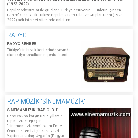
(1923-2022)
Popüler orkestralar ile grupların Türkiye serüvenini ‘Günlerin İçinden
Canım’ / 100 Yıllık Türkiye Popüler Orkestralar ve Gruplar Tarihi (1923-
2022) adlı internet sitesinde anlattım.
RADYO
RADYO REHBERİ
Türkiye´nin büyük kentlerinde yayında
olan radyo kanallarının geniş listesi
RAP MÜZİK 'SİNEMAMÜZİK'
SİNEMAMUZİK ´RAP OLDU´
Genç yaşına karşın uzun yıllardır
rap müzikle uğraşan
´sinemamuzik.com´ okuru Emre
Onaran sitemiz için şarkı yazdı.
Yapıtını arkadaşı Uygar´la (Ragyu)