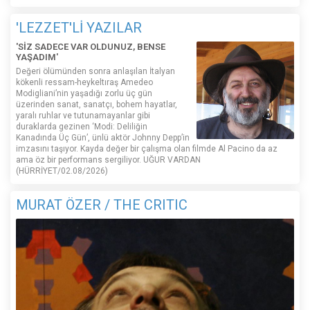
'LEZZET'Lİ YAZILAR
'SİZ SADECE VAR OLDUNUZ, BENSE
YAŞADIM'
Değeri ölümünden sonra anlaşılan İtalyan
kökenli ressam-heykeltıraş Amedeo
Modigliani’nin yaşadığı zorlu üç gün
üzerinden sanat, sanatçı, bohem hayatlar,
yaralı ruhlar ve tutunamayanlar gibi
duraklarda gezinen ‘Modi: Deliliğin
Kanadında Üç Gün’, ünlü aktör Johnny Depp’in
imzasını taşıyor. Kayda değer bir çalışma olan filmde Al Pacino da az
ama öz bir performans sergiliyor. UĞUR VARDAN
(HÜRRİYET/02.08/2026)
MURAT ÖZER / THE CRITIC