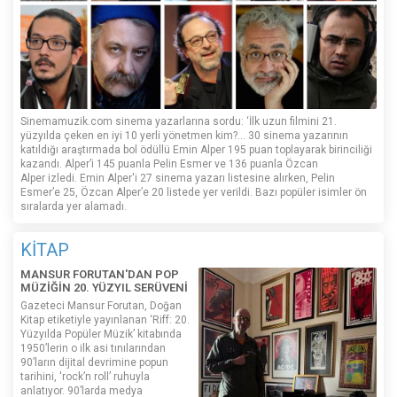
Sinemamuzik.com sinema yazarlarına sordu: ‘İlk uzun filmini 21.
yüzyılda çeken en iyi 10 yerli yönetmen kim?... 30 sinema yazarının
katıldığı araştırmada bol ödüllü Emin Alper 195 puan toplayarak birinciliği
kazandı. Alper’i 145 puanla Pelin Esmer ve 136 puanla Özcan
Alper izledi. Emin Alper'i 27 sinema yazarı listesine alırken, Pelin
Esmer’e 25, Özcan Alper’e 20 listede yer verildi. Bazı popüler isimler ön
sıralarda yer alamadı.
KİTAP
MANSUR FORUTAN'DAN POP
MÜZİĞİN 20. YÜZYIL SERÜVENİ
Gazeteci Mansur Forutan, Doğan
Kitap etiketiyle yayınlanan ‘Riff: 20.
Yüzyılda Popüler Müzik’ kitabında
1950’lerin o ilk asi tınılarından
90’ların dijital devrimine popun
tarihini, 'rock’n roll’ ruhuyla
anlatıyor. 90’larda medya