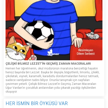
ÇELİŞKİ BİLMEZ LEZZET'İN GEÇMİŞ ZAMAN MACERALARI
Hemen her öğretmenin, okul müdürünün maratona benzettiği hayatın
henüz başında biri Lezzet. Başka bir deyişle; böğürtlenli, limonlu, çilekli,
çikolatalı, vişneli, karamelli, karadutlu dondurmalardan henüz tatmadı,
sadece vanilyalının tadını biliyor. Onunla tanışmak için sayfaları
çevirmen yeterli. Çelişki Bilmez Lezzet’in Geçmiş Zaman Maceraları
Uğur Vardan’ın çocukluk anılarından yola çıkarak yazdığı öykülerden
oluşuyor.
HER İSMİN BİR ÖYKÜSÜ VAR