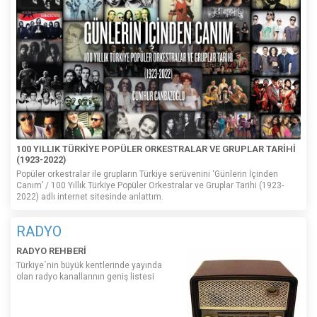
100 YILLIK TÜRKİYE POPÜLER ORKESTRALAR VE GRUPLAR TARİHİ
(1923-2022)
Popüler orkestralar ile grupların Türkiye serüvenini ‘Günlerin İçinden
Canım’ / 100 Yıllık Türkiye Popüler Orkestralar ve Gruplar Tarihi (1923-
2022) adlı internet sitesinde anlattım.
RADYO
RADYO REHBERİ
Türkiye´nin büyük kentlerinde yayında
olan radyo kanallarının geniş listesi