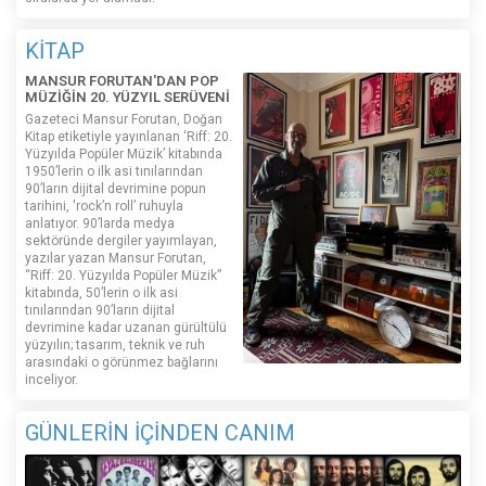
KİTAP
MANSUR FORUTAN'DAN POP
MÜZİĞİN 20. YÜZYIL SERÜVENİ
Gazeteci Mansur Forutan, Doğan
Kitap etiketiyle yayınlanan ‘Riff: 20.
Yüzyılda Popüler Müzik’ kitabında
1950’lerin o ilk asi tınılarından
90’ların dijital devrimine popun
tarihini, 'rock’n roll’ ruhuyla
anlatıyor. 90’larda medya
sektöründe dergiler yayımlayan,
yazılar yazan Mansur Forutan,
“Riff: 20. Yüzyılda Popüler Müzik”
kitabında, 50’lerin o ilk asi
tınılarından 90’ların dijital
devrimine kadar uzanan gürültülü
yüzyılın; tasarım, teknik ve ruh
arasındaki o görünmez bağlarını
inceliyor.
GÜNLERİN İÇİNDEN CANIM