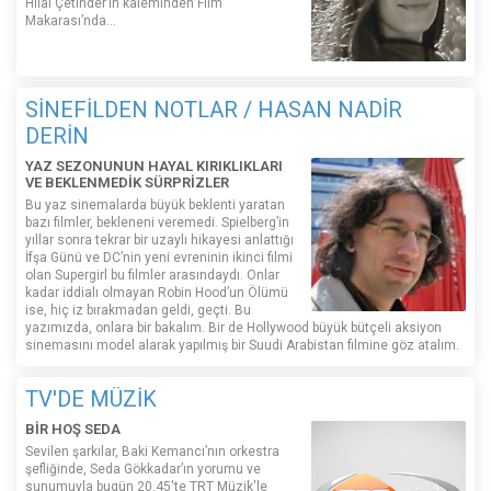
Hilal Çetinder’in kaleminden Film
Makarası’nda…
SİNEFİLDEN NOTLAR / HASAN NADİR
DERİN
YAZ SEZONUNUN HAYAL KIRIKLIKLARI
VE BEKLENMEDİK SÜRPRİZLER
Bu yaz sinemalarda büyük beklenti yaratan
bazı filmler, bekleneni veremedi. Spielberg’in
yıllar sonra tekrar bir uzaylı hikayesi anlattığı
İfşa Günü ve DC’nin yeni evreninin ikinci filmi
olan Supergirl bu filmler arasındaydı. Onlar
kadar iddialı olmayan Robin Hood’un Ölümü
ise, hiç iz bırakmadan geldi, geçti. Bu
yazımızda, onlara bir bakalım. Bir de Hollywood büyük bütçeli aksiyon
sinemasını model alarak yapılmış bir Suudi Arabistan filmine göz atalım.
TV'DE MÜZİK
BİR HOŞ SEDA
Sevilen şarkılar, Baki Kemancı’nın orkestra
şefliğinde, Seda Gökkadar’ın yorumu ve
sunumuyla bugün 20.45'te TRT Müzik'le