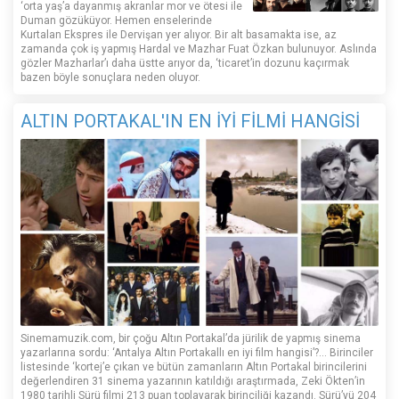
‘orta yaş’a dayanmış akranlar mor ve ötesi ile
Duman gözüküyor. Hemen enselerinde
Kurtalan Ekspres ile Dervişan yer alıyor. Bir alt basamakta ise, az
zamanda çok iş yapmış Hardal ve Mazhar Fuat Özkan bulunuyor. Aslında
gözler Mazharlar’ı daha üstte arıyor da, ‘ticaret’in dozunu kaçırmak
bazen böyle sonuçlara neden oluyor.
ALTIN PORTAKAL'IN EN İYİ FİLMİ HANGİSİ
Sinemamuzik.com, bir çoğu Altın Portakal’da jürilik de yapmış sinema
yazarlarına sordu: ‘Antalya Altın Portakallı en iyi film hangisi’?... Birinciler
listesinde ‘kortej’e çıkan ve bütün zamanların Altın Portakal birincilerini
değerlendiren 31 sinema yazarının katıldığı araştırmada, Zeki Ökten’in
1980 tarihli Sürü filmi 213 puan toplayarak birinciliği kazandı. Sürü’yü 204