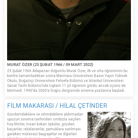
MURAT ÖZER (23 ŞUBAT 1966 / 09 MART 2022)
23 Şubat 1966 Adapazarı doğumlu Murat Özer, ilk ve orta öğrenimini bu
kentte tamamladıktan sonra Marmara Üniversitesi Basın Yayın Yüksek
Okulu, Boğaziçi Üniversitesi Felsefe Bölümü ve İstanbul Üniversitesi
Sanat Tarihi Bölümü’nde toplam 11 yıl öğrenim gördü; ancak üçünü de
bitirmedi. 1990’da 2000’e Doğru dergisinde sinema yazılarına başladı...
FİLM MAKARASI / HİLAL ÇETİNDER
Gündemdekilere ve vitrindekilere aldırmadan
upuzun sinema tarihinden cımbızla seçilen
hoş filmler, insan kokan öyküler, gözden
kaçanlar, ıskalananlar, pamuklara sarılması
gereken mütevazı başyapıtlar ve diğerleri