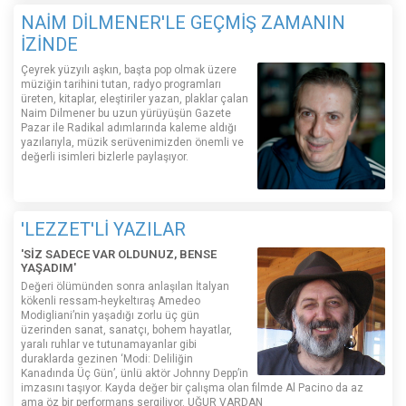
NAİM DİLMENER'LE GEÇMİŞ ZAMANIN
İZİNDE
Çeyrek yüzyılı aşkın, başta pop olmak üzere
müziğin tarihini tutan, radyo programları
üreten, kitaplar, eleştiriler yazan, plaklar çalan
Naim Dilmener bu uzun yürüyüşün Gazete
Pazar ile Radikal adımlarında kaleme aldığı
yazılarıyla, müzik serüvenimizden önemli ve
değerli isimleri bizlerle paylaşıyor.
'LEZZET'Lİ YAZILAR
'SİZ SADECE VAR OLDUNUZ, BENSE
YAŞADIM'
Değeri ölümünden sonra anlaşılan İtalyan
kökenli ressam-heykeltıraş Amedeo
Modigliani’nin yaşadığı zorlu üç gün
üzerinden sanat, sanatçı, bohem hayatlar,
yaralı ruhlar ve tutunamayanlar gibi
duraklarda gezinen ‘Modi: Deliliğin
Kanadında Üç Gün’, ünlü aktör Johnny Depp’in
imzasını taşıyor. Kayda değer bir çalışma olan filmde Al Pacino da az
ama öz bir performans sergiliyor. UĞUR VARDAN