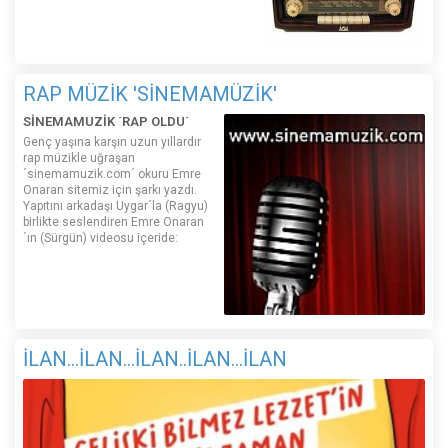
RAP MÜZİK 'SİNEMAMÜZİK'
SİNEMAMUZİK ´RAP OLDU´
Genç yaşına karşın uzun yıllardır
rap müzikle uğraşan
´sinemamuzik.com´ okuru Emre
Onaran sitemiz için şarkı yazdı.
Yapıtını arkadaşı Uygar´la (Ragyu)
birlikte seslendiren Emre Onaran
´ın (Sürgün) videosu içeride:
İLAN...İLAN...İLAN..İLAN...İLAN