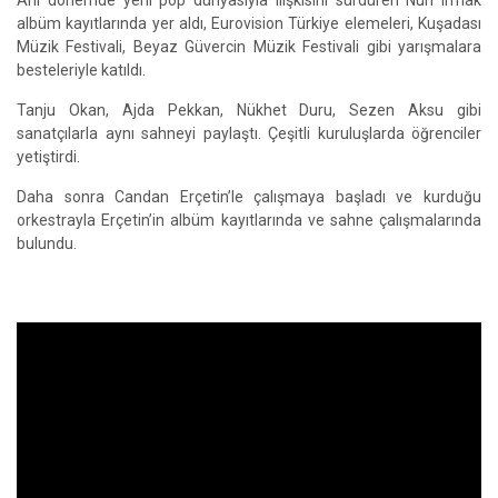
Anı dönemde yerli pop dünyasıyla ilişkisini sürdüren Nuri Irmak
albüm kayıtlarında yer aldı, Eurovision Türkiye elemeleri, Kuşadası
Müzik Festivali, Beyaz Güvercin Müzik Festivali gibi yarışmalara
besteleriyle katıldı.
Tanju Okan, Ajda Pekkan, Nükhet Duru, Sezen Aksu gibi
sanatçılarla aynı sahneyi paylaştı. Çeşitli kuruluşlarda öğrenciler
yetiştirdi.
Daha sonra Candan Erçetin’le çalışmaya başladı ve kurduğu
orkestrayla Erçetin’in albüm kayıtlarında ve sahne çalışmalarında
bulundu.