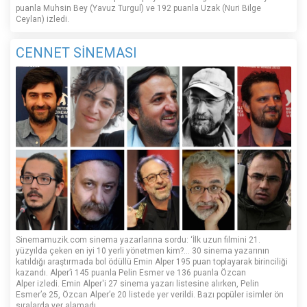
puanla Muhsin Bey (Yavuz Turgul) ve 192 puanla Uzak (Nuri Bilge
Ceylan) izledi.
CENNET SİNEMASI
Sinemamuzik.com sinema yazarlarına sordu: ‘İlk uzun filmini 21.
yüzyılda çeken en iyi 10 yerli yönetmen kim?... 30 sinema yazarının
katıldığı araştırmada bol ödüllü Emin Alper 195 puan toplayarak birinciliği
kazandı. Alper’i 145 puanla Pelin Esmer ve 136 puanla Özcan
Alper izledi. Emin Alper'i 27 sinema yazarı listesine alırken, Pelin
Esmer’e 25, Özcan Alper’e 20 listede yer verildi. Bazı popüler isimler ön
sıralarda yer alamadı.