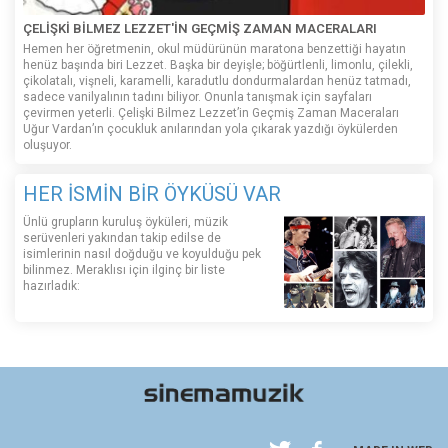
ÇELİŞKİ BİLMEZ LEZZET'İN GEÇMİŞ ZAMAN MACERALARI
Hemen her öğretmenin, okul müdürünün maratona benzettiği hayatın
henüz başında biri Lezzet. Başka bir deyişle; böğürtlenli, limonlu, çilekli,
çikolatalı, vişneli, karamelli, karadutlu dondurmalardan henüz tatmadı,
sadece vanilyalının tadını biliyor. Onunla tanışmak için sayfaları
çevirmen yeterli. Çelişki Bilmez Lezzet’in Geçmiş Zaman Maceraları
Uğur Vardan’ın çocukluk anılarından yola çıkarak yazdığı öykülerden
oluşuyor.
HER İSMİN BİR ÖYKÜSÜ VAR
Ünlü grupların kuruluş öyküleri, müzik
serüvenleri yakından takip edilse de
isimlerinin nasıl doğduğu ve koyulduğu pek
bilinmez. Meraklısı için ilginç bir liste
hazırladık: