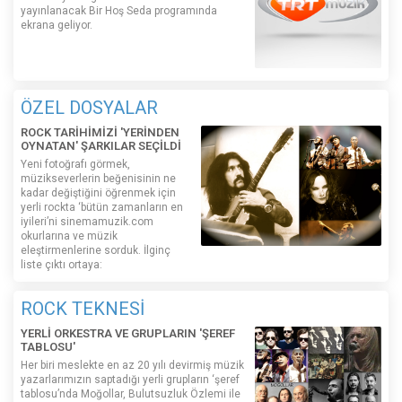
yayınlanacak Bir Hoş Seda programında
ekrana geliyor.
ÖZEL DOSYALAR
ROCK TARİHİMİZİ 'YERİNDEN
OYNATAN' ŞARKILAR SEÇİLDİ
Yeni fotoğrafı görmek,
müzikseverlerin beğenisinin ne
kadar değiştiğini öğrenmek için
yerli rockta ‘bütün zamanların en
iyileri’ni sinemamuzik.com
okurlarına ve müzik
eleştirmenlerine sorduk. İlginç
liste çıktı ortaya:
ROCK TEKNESİ
YERLİ ORKESTRA VE GRUPLARIN 'ŞEREF
TABLOSU'
Her biri meslekte en az 20 yılı devirmiş müzik
yazarlarımızın saptadığı yerli grupların ‘şeref
tablosu’nda Moğollar, Bulutsuzluk Özlemi ile