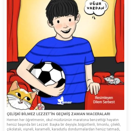
ÇELİŞKİ BİLMEZ LEZZET'İN GEÇMİŞ ZAMAN MACERALARI
Hemen her öğretmenin, okul müdürünün maratona benzettiği hayatın
henüz başında biri Lezzet. Başka bir deyişle; böğürtlenli, limonlu, çilekli,
çikolatalı, vişneli, karamelli, karadutlu dondurmalardan henüz tatmadı,