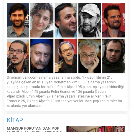
Sinemamuzik.com sinema yazarlarına sordu: ‘İlk uzun filmini 21.
yüzyılda çeken en iyi 10 yerli yönetmen kim?... 30 sinema yazarının
katıldığı araştırmada bol ödüllü Emin Alper 195 puan toplayarak birinciliği
kazandı. Alper’i 145 puanla Pelin Esmer ve 136 puanla Özcan
Alper izledi. Emin Alper'i 27 sinema yazarı listesine alırken, Pelin
Esmer’e 25, Özcan Alper’e 20 listede yer verildi. Bazı popüler isimler ön
sıralarda yer alamadı.
KİTAP
MANSUR FORUTAN'DAN POP