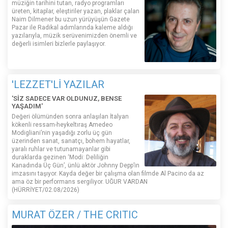
müziğin tarihini tutan, radyo programları
üreten, kitaplar, eleştiriler yazan, plaklar çalan
Naim Dilmener bu uzun yürüyüşün Gazete
Pazar ile Radikal adımlarında kaleme aldığı
yazılarıyla, müzik serüvenimizden önemli ve
değerli isimleri bizlerle paylaşıyor.
'LEZZET'Lİ YAZILAR
'SİZ SADECE VAR OLDUNUZ, BENSE
YAŞADIM'
Değeri ölümünden sonra anlaşılan İtalyan
kökenli ressam-heykeltıraş Amedeo
Modigliani’nin yaşadığı zorlu üç gün
üzerinden sanat, sanatçı, bohem hayatlar,
yaralı ruhlar ve tutunamayanlar gibi
duraklarda gezinen ‘Modi: Deliliğin
Kanadında Üç Gün’, ünlü aktör Johnny Depp’in
imzasını taşıyor. Kayda değer bir çalışma olan filmde Al Pacino da az
ama öz bir performans sergiliyor. UĞUR VARDAN
(HÜRRİYET/02.08/2026)
MURAT ÖZER / THE CRITIC