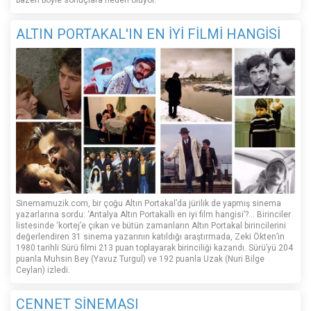
bazen böyle sonuçlara neden oluyor.
ALTIN PORTAKAL'IN EN İYİ FİLMİ HANGİSİ
Sinemamuzik.com, bir çoğu Altın Portakal’da jürilik de yapmış sinema
yazarlarına sordu: ‘Antalya Altın Portakallı en iyi film hangisi’?... Birinciler
listesinde ‘kortej’e çıkan ve bütün zamanların Altın Portakal birincilerini
değerlendiren 31 sinema yazarının katıldığı araştırmada, Zeki Ökten’in
1980 tarihli Sürü filmi 213 puan toplayarak birinciliği kazandı. Sürü’yü 204
puanla Muhsin Bey (Yavuz Turgul) ve 192 puanla Uzak (Nuri Bilge
Ceylan) izledi.
CENNET SİNEMASI