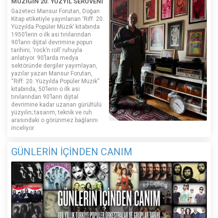
MÜZİĞİN 20. YÜZYIL SERÜVENİ
Gazeteci Mansur Forutan, Doğan
Kitap etiketiyle yayınlanan ‘Riff: 20.
Yüzyılda Popüler Müzik’ kitabında
1950’lerin o ilk asi tınılarından
90’ların dijital devrimine popun
tarihini, 'rock’n roll’ ruhuyla
anlatıyor. 90’larda medya
sektöründe dergiler yayımlayan,
yazılar yazan Mansur Forutan,
“Riff: 20. Yüzyılda Popüler Müzik”
kitabında, 50’lerin o ilk asi
tınılarından 90’ların dijital
devrimine kadar uzanan gürültülü
yüzyılın; tasarım, teknik ve ruh
arasındaki o görünmez bağlarını
inceliyor.
GÜNLERİN İÇİNDEN CANIM