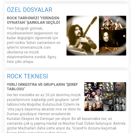
ÖZEL DOSYALAR
ROCK TARİHİMİZİ 'YERİNDEN
OYNATAN' ŞARKILAR SEÇİLDİ
Yeni fotoğrafı görmek,
müzikseverlerin beğenisinin ne
kadar değiştiğini öğrenmek için
yerli rockta ‘bütün zamanların en
iyileri’ni sinemamuzik.com
okurlarına ve müzik
eleştirmenlerine sorduk. İlginç
liste çıktı ortaya:
ROCK TEKNESİ
YERLİ ORKESTRA VE GRUPLARIN 'ŞEREF
TABLOSU'
Her biri meslekte en az 20 yılı devirmiş müzik
yazarlarımızın saptadığı yerli grupların ‘şeref
tablosu’nda Moğollar, Bulutsuzluk Özlemi ile
‘orta yaş’a dayanmış akranlar mor ve ötesi ile
Duman gözüküyor. Hemen enselerinde
Kurtalan Ekspres ile Dervişan yer alıyor. Bir alt basamakta ise, az
zamanda çok iş yapmış Hardal ve Mazhar Fuat Özkan bulunuyor. Aslında
gözler Mazharlar’ı daha üstte arıyor da, ‘ticaret’in dozunu kaçırmak