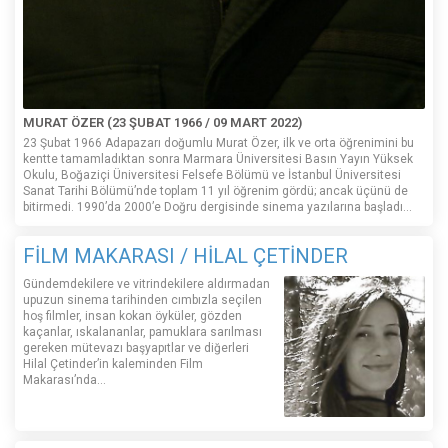
MURAT ÖZER (23 ŞUBAT 1966 / 09 MART 2022)
23 Şubat 1966 Adapazarı doğumlu Murat Özer, ilk ve orta öğrenimini bu
kentte tamamladıktan sonra Marmara Üniversitesi Basın Yayın Yüksek
Okulu, Boğaziçi Üniversitesi Felsefe Bölümü ve İstanbul Üniversitesi
Sanat Tarihi Bölümü’nde toplam 11 yıl öğrenim gördü; ancak üçünü de
bitirmedi. 1990’da 2000’e Doğru dergisinde sinema yazılarına başladı...
FİLM MAKARASI / HİLAL ÇETİNDER
Gündemdekilere ve vitrindekilere aldırmadan
upuzun sinema tarihinden cımbızla seçilen
hoş filmler, insan kokan öyküler, gözden
kaçanlar, ıskalananlar, pamuklara sarılması
gereken mütevazı başyapıtlar ve diğerleri
Hilal Çetinder’in kaleminden Film
Makarası’nda…