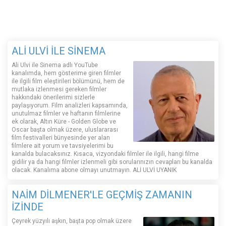
ALİ ULVİ İLE SİNEMA
Ali Ulvi ile Sinema adlı YouTube
kanalımda, hem gösterime giren filmler
ile ilgili film eleştirileri bölümünü, hem de
mutlaka izlenmesi gereken filmler
hakkındaki önerilerimi sizlerle
paylaşıyorum. Film analizleri kapsamında,
unutulmaz filmler ve haftanın filmlerine
ek olarak, Altın Küre - Golden Globe ve
Oscar başta olmak üzere, uluslararası
film festivalleri bünyesinde yer alan
filmlere ait yorum ve tavsiyelerimi bu
kanalda bulacaksınız. Kısaca, vizyondaki filmler ile ilgili, hangi filme
gidilir ya da hangi filmler izlenmeli gibi sorularınızın cevapları bu kanalda
olacak. Kanalıma abone olmayı unutmayın. ALİ ULVİ UYANIK
NAİM DİLMENER'LE GEÇMİŞ ZAMANIN
İZİNDE
Çeyrek yüzyılı aşkın, başta pop olmak üzere