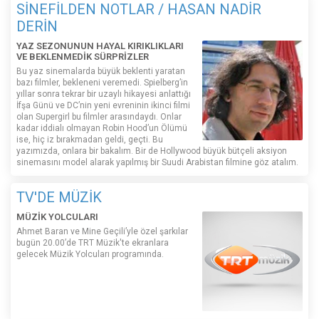
SİNEFİLDEN NOTLAR / HASAN NADİR
DERİN
YAZ SEZONUNUN HAYAL KIRIKLIKLARI
VE BEKLENMEDİK SÜRPRİZLER
Bu yaz sinemalarda büyük beklenti yaratan
bazı filmler, bekleneni veremedi. Spielberg’in
yıllar sonra tekrar bir uzaylı hikayesi anlattığı
İfşa Günü ve DC’nin yeni evreninin ikinci filmi
olan Supergirl bu filmler arasındaydı. Onlar
kadar iddialı olmayan Robin Hood’un Ölümü
ise, hiç iz bırakmadan geldi, geçti. Bu
yazımızda, onlara bir bakalım. Bir de Hollywood büyük bütçeli aksiyon
sinemasını model alarak yapılmış bir Suudi Arabistan filmine göz atalım.
TV'DE MÜZİK
MÜZİK YOLCULARI
Ahmet Baran ve Mine Geçili’yle özel şarkılar
bugün 20.00’de TRT Müzik'te ekranlara
gelecek Müzik Yolcuları programında.