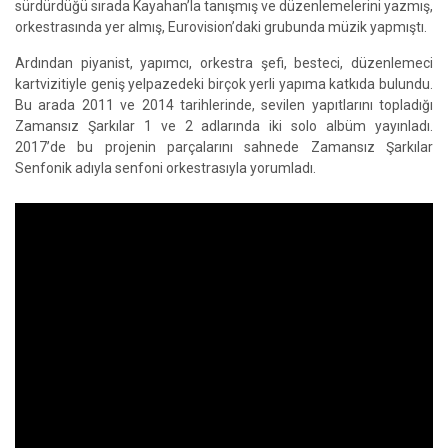
sürdürdüğü sırada Kayahan’la tanışmış ve düzenlemelerini yazmış,
orkestrasında yer almış, Eurovision’daki grubunda müzik yapmıştı.
Ardından piyanist, yapımcı, orkestra şefi, besteci, düzenlemeci
kartvizitiyle geniş yelpazedeki birçok yerli yapıma katkıda bulundu.
Bu arada 2011 ve 2014 tarihlerinde, sevilen yapıtlarını topladığı
Zamansız Şarkılar 1 ve 2 adlarında iki solo albüm yayınladı.
2017’de bu projenin parçalarını sahnede Zamansız Şarkılar
Senfonik adıyla senfoni orkestrasıyla yorumladı.