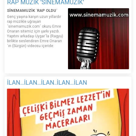
RAP MÜZİK 'SİNEMAMÜZİK'
SİNEMAMUZİK ´RAP OLDU´
Genç yaşına karşın uzun yıllardır
rap müzikle uğraşan
´sinemamuzik.com´ okuru Emre
Onaran sitemiz için şarkı yazdı.
Yapıtını arkadaşı Uygar´la (Ragyu)
birlikte seslendiren Emre Onaran
´ın (Sürgün) videosu içeride:
İLAN...İLAN...İLAN..İLAN...İLAN