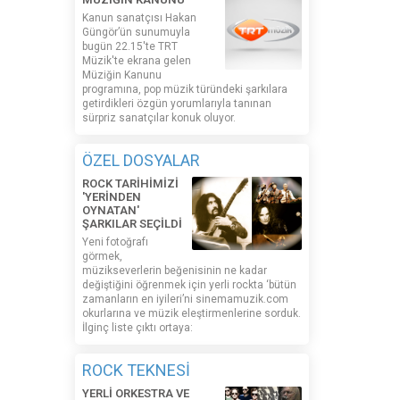
Kanun sanatçısı Hakan
Güngör’ün sunumuyla
bugün 22.15'te TRT
Müzik'te ekrana gelen
Müziğin Kanunu
programına, pop müzik türündeki şarkılara
getirdikleri özgün yorumlarıyla tanınan
sürpriz sanatçılar konuk oluyor.
ÖZEL DOSYALAR
ROCK TARİHİMİZİ
'YERİNDEN
OYNATAN'
ŞARKILAR SEÇİLDİ
Yeni fotoğrafı
görmek,
müzikseverlerin beğenisinin ne kadar
değiştiğini öğrenmek için yerli rockta ‘bütün
zamanların en iyileri’ni sinemamuzik.com
okurlarına ve müzik eleştirmenlerine sorduk.
İlginç liste çıktı ortaya:
ROCK TEKNESİ
YERLİ ORKESTRA VE