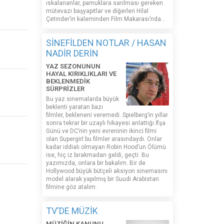
ıskalananlar, pamuklara sarılması gereken
mütevazı başyapıtlar ve diğerleri Hilal
Çetinder’in kaleminden Film Makarası’nda…
SİNEFİLDEN NOTLAR / HASAN
NADİR DERİN
YAZ SEZONUNUN
HAYAL KIRIKLIKLARI VE
BEKLENMEDİK
SÜRPRİZLER
Bu yaz sinemalarda büyük
beklenti yaratan bazı
filmler, bekleneni veremedi. Spielberg’in yıllar
sonra tekrar bir uzaylı hikayesi anlattığı İfşa
Günü ve DC’nin yeni evreninin ikinci filmi
olan Supergirl bu filmler arasındaydı. Onlar
kadar iddialı olmayan Robin Hood’un Ölümü
ise, hiç iz bırakmadan geldi, geçti. Bu
yazımızda, onlara bir bakalım. Bir de
Hollywood büyük bütçeli aksiyon sinemasını
model alarak yapılmış bir Suudi Arabistan
filmine göz atalım.
TV'DE MÜZİK
MÜZİĞİN KANUNU