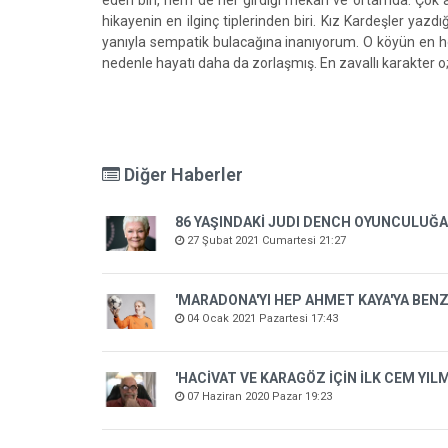
eden biri, hem de her girdiği mekan ve ortamda. Çok a
hikayenin en ilginç tiplerinden biri. Kız Kardeşler yaz
yanıyla sempatik bulacağına inanıyorum. O köyün en 
nedenle hayatı daha da zorlaşmış. En zavallı karakter 
Diğer Haberler
86 YAŞINDAKİ JUDI DENCH OYUNCULUĞA
27 Şubat 2021 Cumartesi 21:27
'MARADONA'YI HEP AHMET KAYA'YA BENZ
04 Ocak 2021 Pazartesi 17:43
'HACİVAT VE KARAGÖZ İÇİN İLK CEM YI
07 Haziran 2020 Pazar 19:23