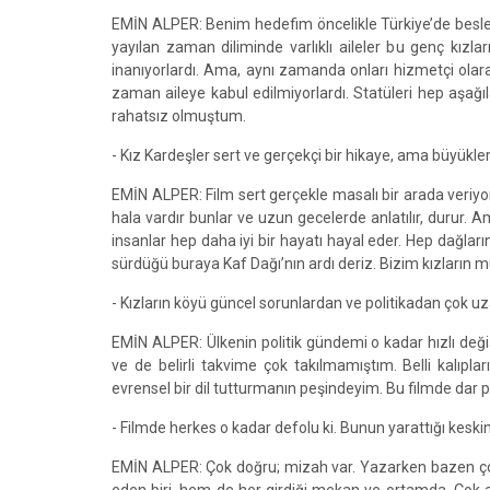
EMİN ALPER: Benim hedefim öncelikle Türkiye’de beslem
yayılan zaman diliminde varlıklı aileler bu genç kızları
inanıyorlardı. Ama, aynı zamanda onları hizmetçi olarak
zaman aileye kabul edilmiyorlardı. Statüleri hep aşağı
rahatsız olmuştum.
- Kız Kardeşler sert ve gerçekçi bir hikaye, ama büyük
EMİN ALPER: Film sert gerçekle masalı bir arada veriyor
hala vardır bunlar ve uzun gecelerde anlatılır, durur
insanlar hep daha iyi bir hayatı hayal eder. Hep dağlar
sürdüğü buraya Kaf Dağı’nın ardı deriz. Bizim kızların mu
- Kızların köyü güncel sorunlardan ve politikadan çok u
EMİN ALPER: Ülkenin politik gündemi o kadar hızlı değişi
ve de belirli takvime çok takılmamıştım. Belli kalı
evrensel bir dil tutturmanın peşindeyim. Bu filmde dar pol
- Filmde herkes o kadar defolu ki. Bunun yarattığı keski
EMİN ALPER: Çok doğru; mizah var. Yazarken bazen çok 