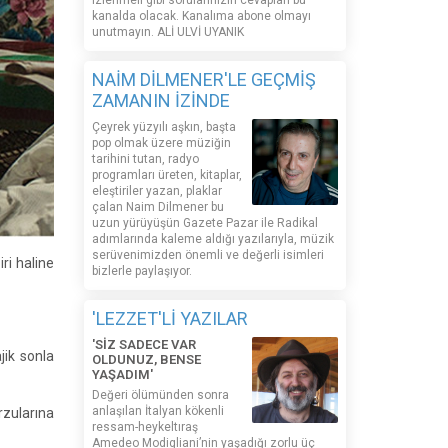
izlenmeli gibi sorularınızın cevapları bu
kanalda olacak. Kanalıma abone olmayı
unutmayın. ALİ ULVİ UYANIK
NAİM DİLMENER'LE GEÇMİŞ
ZAMANIN İZİNDE
Çeyrek yüzyılı aşkın, başta
pop olmak üzere müziğin
tarihini tutan, radyo
programları üreten, kitaplar,
eleştiriler yazan, plaklar
çalan Naim Dilmener bu
uzun yürüyüşün Gazete Pazar ile Radikal
adımlarında kaleme aldığı yazılarıyla, müzik
serüvenimizden önemli ve değerli isimleri
ri haline
bizlerle paylaşıyor.
'LEZZET'Lİ YAZILAR
'SİZ SADECE VAR
jik sonla
OLDUNUZ, BENSE
YAŞADIM'
Değeri ölümünden sonra
anlaşılan İtalyan kökenli
rzularına
ressam-heykeltıraş
Amedeo Modigliani’nin yaşadığı zorlu üç