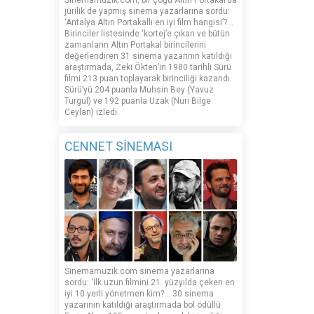
Sinemamuzik.com, bir çoğu Altın Portakal’da
jürilik de yapmış sinema yazarlarına sordu:
‘Antalya Altın Portakallı en iyi film hangisi’?...
Birinciler listesinde ‘kortej’e çıkan ve bütün
zamanların Altın Portakal birincilerini
değerlendiren 31 sinema yazarının katıldığı
araştırmada, Zeki Ökten’in 1980 tarihli Sürü
filmi 213 puan toplayarak birinciliği kazandı.
Sürü’yü 204 puanla Muhsin Bey (Yavuz
Turgul) ve 192 puanla Uzak (Nuri Bilge
Ceylan) izledi.
CENNET SİNEMASI
Sinemamuzik.com sinema yazarlarına
sordu: ‘İlk uzun filmini 21. yüzyılda çeken en
iyi 10 yerli yönetmen kim?... 30 sinema
yazarının katıldığı araştırmada bol ödüllü