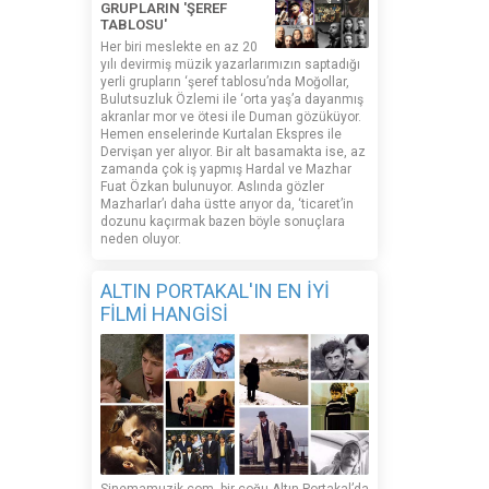
GRUPLARIN 'ŞEREF
TABLOSU'
Her biri meslekte en az 20
yılı devirmiş müzik yazarlarımızın saptadığı
yerli grupların ‘şeref tablosu’nda Moğollar,
Bulutsuzluk Özlemi ile ‘orta yaş’a dayanmış
akranlar mor ve ötesi ile Duman gözüküyor.
Hemen enselerinde Kurtalan Ekspres ile
Dervişan yer alıyor. Bir alt basamakta ise, az
zamanda çok iş yapmış Hardal ve Mazhar
Fuat Özkan bulunuyor. Aslında gözler
Mazharlar’ı daha üstte arıyor da, ‘ticaret’in
dozunu kaçırmak bazen böyle sonuçlara
neden oluyor.
ALTIN PORTAKAL'IN EN İYİ
FİLMİ HANGİSİ