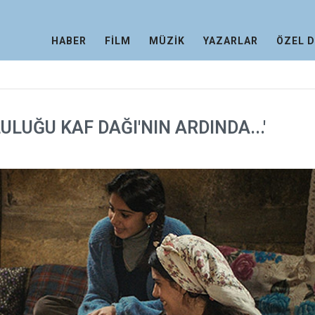
HABER
FİLM
MÜZİK
YAZARLAR
ÖZEL 
ULUĞU KAF DAĞI'NIN ARDINDA...'