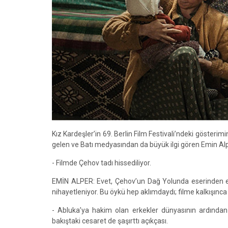
Kız Kardeşler’in 69. Berlin Film Festivali’ndeki göster
gelen ve Batı medyasından da büyük ilgi gören Emin Alper
- Filmde Çehov tadı hissediliyor.
EMİN ALPER: Evet, Çehov’un Dağ Yolunda eserinden esi
nihayetleniyor. Bu öykü hep aklımdaydı; filme kalkışın
- Abluka’ya hakim olan erkekler dünyasının ardından k
bakıştaki cesaret de şaşırttı açıkçası.