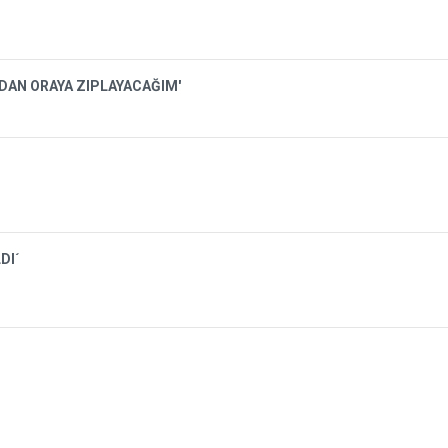
ADAN ORAYA ZIPLAYACAĞIM'
DI´