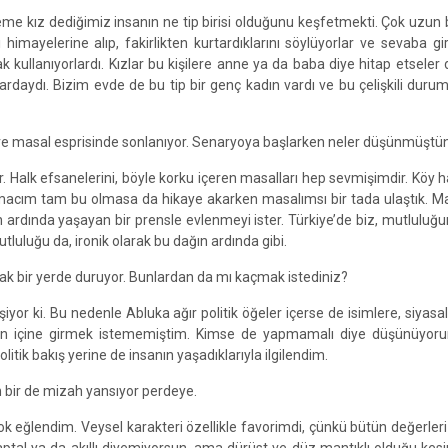
e kız dediğimiz insanın ne tip birisi olduğunu keşfetmekti. Çok uzun b
 himayelerine alıp, fakirlikten kurtardıklarını söylüyorlar ve sevaba gir
 kullanıyorlardı. Kızlar bu kişilere anne ya da baba diye hitap etseler d
lardaydı. Bizim evde de bu tip bir genç kadın vardı ve bu çelişkili dur
lere masal esprisinde sonlanıyor. Senaryoya başlarken neler düşünmüşt
. Halk efsanelerini, böyle korku içeren masalları hep sevmişimdir. Köy 
. Amacım tam bu olmasa da hikaye akarken masalımsı bir tada ulaştık. M
ın ardında yaşayan bir prensle evlenmeyi ister. Türkiye’de biz, mutlulu
tluluğu da, ironik olarak bu dağın ardında gibi.
zak bir yerde duruyor. Bunlardan da mı kaçmak istediniz?
yor ki. Bu nedenle Abluka ağır politik öğeler içerse de isimlere, siyasal
pların içine girmek istememiştim. Kimse de yapmamalı diye düşünüyor
itik bakış yerine de insanın yaşadıklarıyla ilgilendim.
n bir de mizah yansıyor perdeye.
eğlendim. Veysel karakteri özellikle favorimdi, çünkü bütün değerleri 