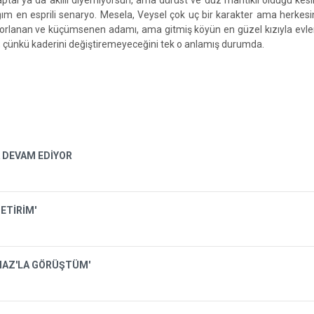
ptal ya da akıllı diyemiyorsun, ama dürüst ve düz mantıklı olduğu kes
dığım en esprili senaryo. Mesela, Veysel çok uç bir karakter ama herkesi
horlanan ve küçümsenen adamı, ama gitmiş köyün en güzel kızıyla evl
o; çünkü kaderini değiştiremeyeceğini tek o anlamış durumda.
 DEVAM EDİYOR
ETİRİM'
LMAZ'LA GÖRÜŞTÜM'