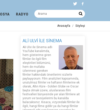
DOSYA
RADYO
Anasayfa
Söyleşi
ALİ ULVİ İLE SİNEMA
Ali Ulvi ile Sinema adlı
YouTube kanalımda,
hem gösterime giren
filmler ile ilgili film
eleştirileri bölümünü,
hem de mutlaka
izlenmesi gereken
filmler hakkındaki önerilerimi sizlerle
paylaşıyorum. Film analizleri kapsamında,
unutulmaz filmler ve haftanın filmlerine ek
olarak, Altın Küre - Golden Globe ve Oscar
başta olmak üzere, uluslararası film
festivalleri bünyesinde yer alan filmlere ait
yorum ve tavsiyelerimi bu kanalda
bulacaksınız. Kısaca, vizyondaki filmler ile
ilgili, hangi filme gidilir ya da hangi filmler