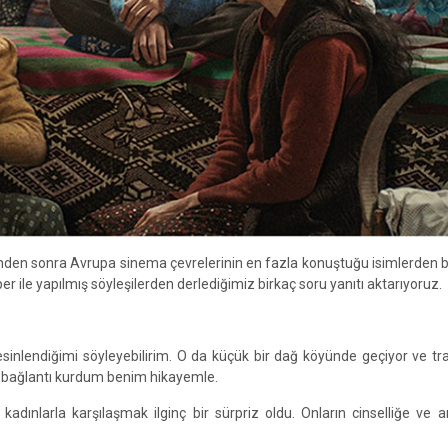
iminden sonra Avrupa sinema çevrelerinin en fazla konuştuğu isimlerden bi
 ile yapılmış söyleşilerden derlediğimiz birkaç soru yanıtı aktarıyoruz.
nlendiğimi söyleyebilirim. O da küçük bir dağ köyünde geçiyor ve tra
ca bağlantı kurdum benim hikayemle.
adınlarla karşılaşmak ilginç bir sürpriz oldu. Onların cinselliğe ve a