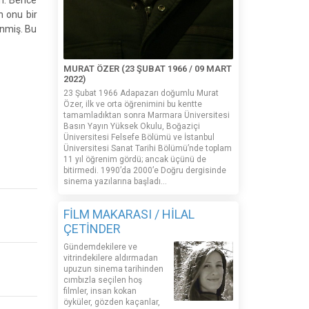
in. Bence
n onu bir
enmiş. Bu
MURAT ÖZER (23 ŞUBAT 1966 / 09 MART
2022)
23 Şubat 1966 Adapazarı doğumlu Murat
Özer, ilk ve orta öğrenimini bu kentte
tamamladıktan sonra Marmara Üniversitesi
Basın Yayın Yüksek Okulu, Boğaziçi
Üniversitesi Felsefe Bölümü ve İstanbul
Üniversitesi Sanat Tarihi Bölümü’nde toplam
11 yıl öğrenim gördü; ancak üçünü de
bitirmedi. 1990’da 2000’e Doğru dergisinde
sinema yazılarına başladı...
FİLM MAKARASI / HİLAL
ÇETİNDER
Gündemdekilere ve
vitrindekilere aldırmadan
upuzun sinema tarihinden
cımbızla seçilen hoş
filmler, insan kokan
öyküler, gözden kaçanlar,