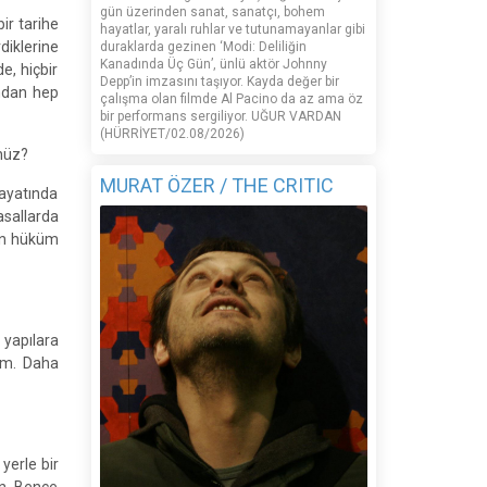
gün üzerinden sanat, sanatçı, bohem
ir tarihe
hayatlar, yaralı ruhlar ve tutunamayanlar gibi
diklerine
duraklarda gezinen ‘Modi: Deliliğin
Kanadında Üç Gün’, ünlü aktör Johnny
e, hiçbir
Depp’in imzasını taşıyor. Kayda değer bir
umdan hep
çalışma olan filmde Al Pacino da az ama öz
bir performans sergiliyor. UĞUR VARDAN
(HÜRRİYET/02.08/2026)
ünüz?
MURAT ÖZER / THE CRITIC
hayatında
asallarda
ğun hüküm
 yapılara
um. Daha
yerle bir