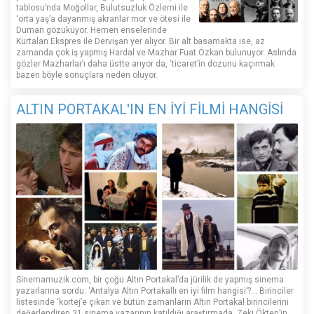
tablosu’nda Moğollar, Bulutsuzluk Özlemi ile
‘orta yaş’a dayanmış akranlar mor ve ötesi ile
Duman gözüküyor. Hemen enselerinde
Kurtalan Ekspres ile Dervişan yer alıyor. Bir alt basamakta ise, az
zamanda çok iş yapmış Hardal ve Mazhar Fuat Özkan bulunuyor. Aslında
gözler Mazharlar’ı daha üstte arıyor da, ‘ticaret’in dozunu kaçırmak
bazen böyle sonuçlara neden oluyor.
ALTIN PORTAKAL'IN EN İYİ FİLMİ HANGİSİ
Sinemamuzik.com, bir çoğu Altın Portakal’da jürilik de yapmış sinema
yazarlarına sordu: ‘Antalya Altın Portakallı en iyi film hangisi’?... Birinciler
listesinde ‘kortej’e çıkan ve bütün zamanların Altın Portakal birincilerini
değerlendiren 31 sinema yazarının katıldığı araştırmada, Zeki Ökten’in