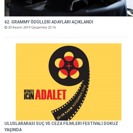
62. GRAMMY ÖDÜLLERİ ADAYLARI AÇIKLANDI
20 Kasım 2019 Çarşamba 22:16
ULUSLARARASI SUÇ VE CEZA FİLMLERİ FESTİVALİ DOKUZ
YAŞINDA