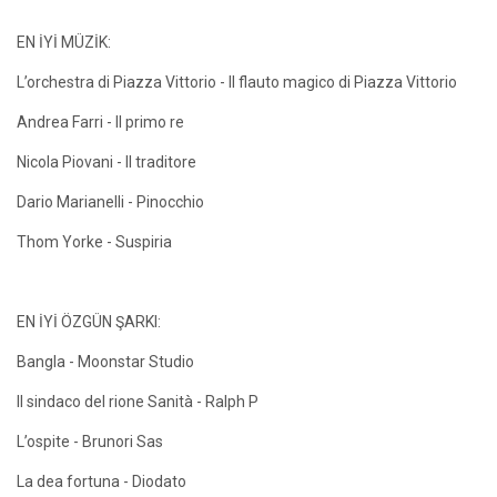
EN İYİ MÜZİK:
L’orchestra di Piazza Vittorio - Il flauto magico di Piazza Vittorio
Andrea Farri - Il primo re
Nicola Piovani - Il traditore
Dario Marianelli - Pinocchio
Thom Yorke - Suspiria
EN İYİ ÖZGÜN ŞARKI:
Bangla - Moonstar Studio
Il sindaco del rione Sanità - Ralph P
L’ospite - Brunori Sas
La dea fortuna - Diodato