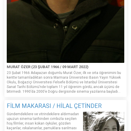
MURAT ÖZER (23 ŞUBAT 1966 / 09 MART 2022)
23 Şubat 1966 Adapazarı doğumlu Murat Özer, ilk ve orta öğrenimini bu
kentte tamamladıktan sonra Marmara Üniversitesi Basın Yayın Yüksek
Okulu, Boğaziçi Üniversitesi Felsefe Bölümü ve İstanbul Üniversitesi
Sanat Tarihi Bölümü’nde toplam 11 yıl öğrenim gördü; ancak üçünü de
bitirmedi. 1990’da 2000’e Doğru dergisinde sinema yazılarına başladı...
FİLM MAKARASI / HİLAL ÇETİNDER
Gündemdekilere ve vitrindekilere aldırmadan
upuzun sinema tarihinden cımbızla seçilen
hoş filmler, insan kokan öyküler, gözden
kaçanlar, ıskalananlar, pamuklara sarılması