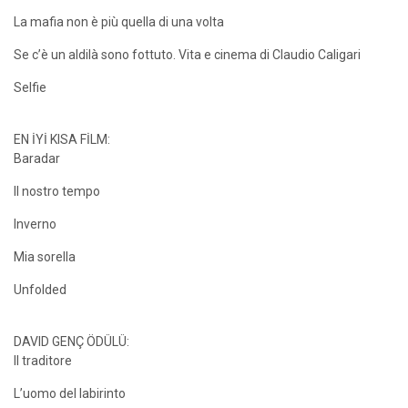
La mafia non è più quella di una volta
Se c’è un aldilà sono fottuto. Vita e cinema di Claudio Caligari
Selfie
EN İYİ KISA FİLM:
Baradar
Il nostro tempo
Inverno
Mia sorella
Unfolded
DAVID GENÇ ÖDÜLÜ:
Il traditore
L’uomo del labirinto