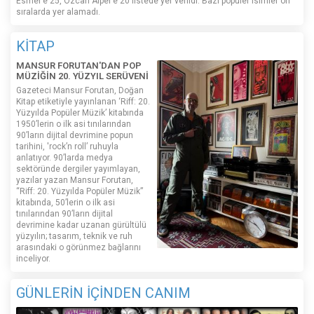
Esmer’e 25, Özcan Alper’e 20 listede yer verildi. Bazı popüler isimler ön
sıralarda yer alamadı.
KİTAP
MANSUR FORUTAN'DAN POP
MÜZİĞİN 20. YÜZYIL SERÜVENİ
Gazeteci Mansur Forutan, Doğan
Kitap etiketiyle yayınlanan ‘Riff: 20.
Yüzyılda Popüler Müzik’ kitabında
1950’lerin o ilk asi tınılarından
90’ların dijital devrimine popun
tarihini, 'rock’n roll’ ruhuyla
anlatıyor. 90’larda medya
sektöründe dergiler yayımlayan,
yazılar yazan Mansur Forutan,
“Riff: 20. Yüzyılda Popüler Müzik”
kitabında, 50’lerin o ilk asi
tınılarından 90’ların dijital
devrimine kadar uzanan gürültülü
yüzyılın; tasarım, teknik ve ruh
arasındaki o görünmez bağlarını
inceliyor.
GÜNLERİN İÇİNDEN CANIM