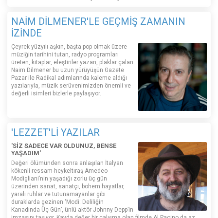
NAİM DİLMENER'LE GEÇMİŞ ZAMANIN
İZİNDE
Çeyrek yüzyılı aşkın, başta pop olmak üzere
müziğin tarihini tutan, radyo programları
üreten, kitaplar, eleştiriler yazan, plaklar çalan
Naim Dilmener bu uzun yürüyüşün Gazete
Pazar ile Radikal adımlarında kaleme aldığı
yazılarıyla, müzik serüvenimizden önemli ve
değerli isimleri bizlerle paylaşıyor.
'LEZZET'Lİ YAZILAR
'SİZ SADECE VAR OLDUNUZ, BENSE
YAŞADIM'
Değeri ölümünden sonra anlaşılan İtalyan
kökenli ressam-heykeltıraş Amedeo
Modigliani’nin yaşadığı zorlu üç gün
üzerinden sanat, sanatçı, bohem hayatlar,
yaralı ruhlar ve tutunamayanlar gibi
duraklarda gezinen ‘Modi: Deliliğin
Kanadında Üç Gün’, ünlü aktör Johnny Depp’in
imzasını taşıyor. Kayda değer bir çalışma olan filmde Al Pacino da az