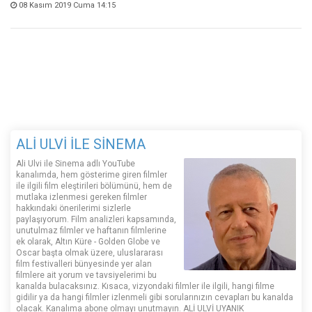
08 Kasım 2019 Cuma 14:15
ALİ ULVİ İLE SİNEMA
Ali Ulvi ile Sinema adlı YouTube
kanalımda, hem gösterime giren filmler
ile ilgili film eleştirileri bölümünü, hem de
mutlaka izlenmesi gereken filmler
hakkındaki önerilerimi sizlerle
paylaşıyorum. Film analizleri kapsamında,
unutulmaz filmler ve haftanın filmlerine
ek olarak, Altın Küre - Golden Globe ve
Oscar başta olmak üzere, uluslararası
film festivalleri bünyesinde yer alan
filmlere ait yorum ve tavsiyelerimi bu
kanalda bulacaksınız. Kısaca, vizyondaki filmler ile ilgili, hangi filme
gidilir ya da hangi filmler izlenmeli gibi sorularınızın cevapları bu kanalda
olacak. Kanalıma abone olmayı unutmayın. ALİ ULVİ UYANIK