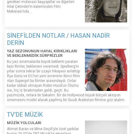
gereken mütevazı başyapıtlar ve diğerleri
Hilal Çetinder’in kaleminden Film
Makarası’nda…
SİNEFİLDEN NOTLAR / HASAN NADİR
DERİN
YAZ SEZONUNUN HAYAL KIRIKLIKLARI
VE BEKLENMEDİK SÜRPRİZLER
Bu yaz sinemalarda büyük beklenti yaratan
bazı filmler, bekleneni veremedi. Spielberg’in
yıllar sonra tekrar bir uzaylı hikayesi anlattığı
İfşa Günü ve DC’nin yeni evreninin ikinci filmi
olan Supergirl bu filmler arasındaydı. Onlar
kadar iddialı olmayan Robin Hood’un Ölümü
ise, hiç iz bırakmadan geldi, geçti. Bu
yazımızda, onlara bir bakalım. Bir de Hollywood büyük bütçeli aksiyon
sinemasını model alarak yapılmış bir Suudi Arabistan filmine göz atalım.
TV'DE MÜZİK
MÜZİK YOLCULARI
Ahmet Baran ve Mine Geçili’yle özel şarkılar
bugün 20.00’de TRT Müzik'te ekranlara