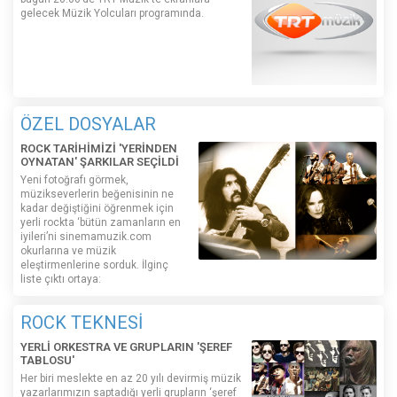
gelecek Müzik Yolcuları programında.
ÖZEL DOSYALAR
ROCK TARİHİMİZİ 'YERİNDEN
OYNATAN' ŞARKILAR SEÇİLDİ
Yeni fotoğrafı görmek,
müzikseverlerin beğenisinin ne
kadar değiştiğini öğrenmek için
yerli rockta ‘bütün zamanların en
iyileri’ni sinemamuzik.com
okurlarına ve müzik
eleştirmenlerine sorduk. İlginç
liste çıktı ortaya:
ROCK TEKNESİ
YERLİ ORKESTRA VE GRUPLARIN 'ŞEREF
TABLOSU'
Her biri meslekte en az 20 yılı devirmiş müzik
yazarlarımızın saptadığı yerli grupların ‘şeref