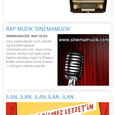
RAP MÜZİK 'SİNEMAMÜZİK'
SİNEMAMUZİK ´RAP OLDU´
Genç yaşına karşın uzun yıllardır
rap müzikle uğraşan
´sinemamuzik.com´ okuru Emre
Onaran sitemiz için şarkı yazdı.
Yapıtını arkadaşı Uygar´la (Ragyu)
birlikte seslendiren Emre Onaran
´ın (Sürgün) videosu içeride:
İLAN...İLAN...İLAN..İLAN...İLAN