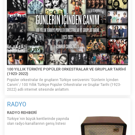
100 YILLIK TÜRKİYE POPÜLER ORKESTRALAR VE GRUPLAR TARİHİ
(1923-2022)
Popüler orkestralar ile grupların Türkiye serüvenini ‘Günlerin İçinden
Canım’ / 100 Yıllık Türkiye Popüler Orkestralar ve Gruplar Tarihi (1923-
2022) adlı internet sitesinde anlattım.
RADYO
RADYO REHBERİ
Türkiye´nin büyük kentlerinde yayında
olan radyo kanallarının geniş listesi