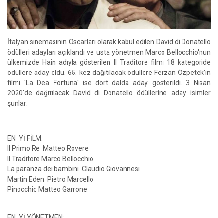
İtalyan sinemasının Oscarları olarak kabul edilen David di Donatello
ödülleri adayları açıklandı ve usta yönetmen Marco Bellocchio'nun
ülkemizde Hain adıyla gösterilen Il Traditore filmi 18 kategoride
ödüllere aday oldu. 65. kez dağıtılacak ödüllere Ferzan Özpetek'in
filmi 'La Dea Fortuna' ise dört dalda aday gösterildi. 3 Nisan
2020'de dağıtılacak David di Donatello ödüllerine aday isimler
şunlar:
EN İYİ FİLM:
Il Primo Re Matteo Rovere
Il Traditore Marco Bellocchio
La paranza dei bambini Claudio Giovannesi
Martin Eden Pietro Marcello
Pinocchio Matteo Garrone
EN İYİ YÖNETMEN: