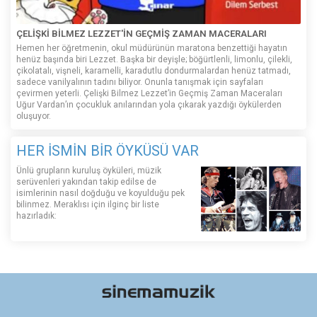
ÇELİŞKİ BİLMEZ LEZZET'İN GEÇMİŞ ZAMAN MACERALARI
Hemen her öğretmenin, okul müdürünün maratona benzettiği hayatın
henüz başında biri Lezzet. Başka bir deyişle; böğürtlenli, limonlu, çilekli,
çikolatalı, vişneli, karamelli, karadutlu dondurmalardan henüz tatmadı,
sadece vanilyalının tadını biliyor. Onunla tanışmak için sayfaları
çevirmen yeterli. Çelişki Bilmez Lezzet’in Geçmiş Zaman Maceraları
Uğur Vardan’ın çocukluk anılarından yola çıkarak yazdığı öykülerden
oluşuyor.
HER İSMİN BİR ÖYKÜSÜ VAR
Ünlü grupların kuruluş öyküleri, müzik
serüvenleri yakından takip edilse de
isimlerinin nasıl doğduğu ve koyulduğu pek
bilinmez. Meraklısı için ilginç bir liste
hazırladık: