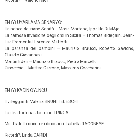
Ricordi? – Valerio Mieli
EN İYİ UYARLAMA SENARYO:
Il sindaco del rione Sanità – Mario Martone, Ippolita Di MAjo
La famosa invasione degli orsi in Sicilia – Thomas Bidegain, Jean-
Luc Fromental, Lorenzo Mattotti
La paranza dei bambini – Maurizio Braucci, Roberto Saviono,
Claudio Giovannesi
Martin Eden – Maurizio Braucci, Pietro Marcello
Pinocchio – Matteo Garrone, Massimo Ceccherini
EN İYİ KADIN OYUNCU:
II villeggianti: Valeria BRUNI TEDESCHI
La dea fortuna: Jasmine TRINCA
Mio fratello rincorre i dinosauri: Isabella RAGONESE
Ricordi?: Linda CARIDI