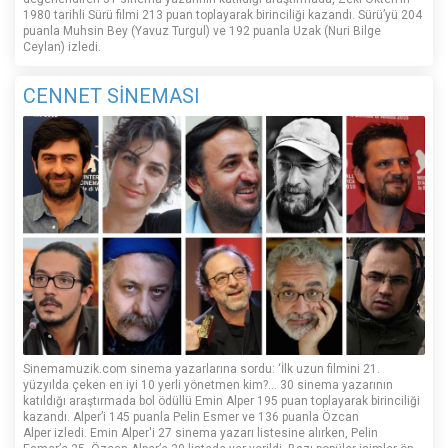
1980 tarihli Sürü filmi 213 puan toplayarak birinciliği kazandı. Sürü’yü 204
puanla Muhsin Bey (Yavuz Turgul) ve 192 puanla Uzak (Nuri Bilge
Ceylan) izledi.
CENNET SİNEMASI
Sinemamuzik.com sinema yazarlarına sordu: ‘İlk uzun filmini 21.
yüzyılda çeken en iyi 10 yerli yönetmen kim?... 30 sinema yazarının
katıldığı araştırmada bol ödüllü Emin Alper 195 puan toplayarak birinciliği
kazandı. Alper’i 145 puanla Pelin Esmer ve 136 puanla Özcan
Alper izledi. Emin Alper'i 27 sinema yazarı listesine alırken, Pelin